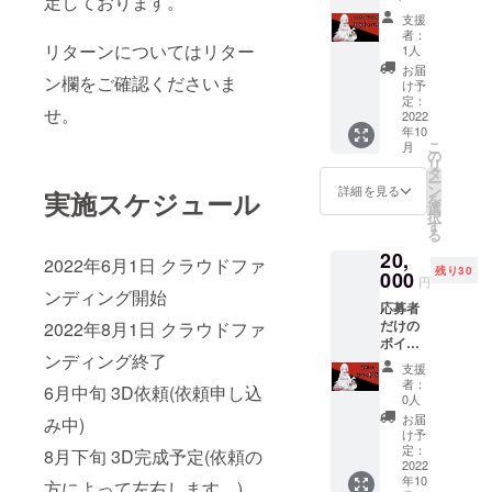
定しております。
手紙と
支援
チェキ
者：
を送ら
リターンについてはリター
1人
せても
お届
ン欄をご確認くださいま
らいま
け予
す！ 住
定：
せ。
所へ送
2022
年10
ります
こ
月
ので、
の
リ
お間違
タ
ー
えない
ン
詳細を見る
実施スケジュール
を
ように
選
択
お願い
す
る
しま
20,
す。
2022年6月1日 クラウドファ
残り30
000
円
ンディング開始
応募者
だけの
2022年8月1日 クラウドファ
ボイス
ンディング終了
動画と
支援
アクス
者：
6月中旬 3D依頼(依頼申し込
タと
0人
チェキ
お届
み中)
こちら
け予
はギガ
定：
8月下旬 3D完成予定(依頼の
ファイ
2022
年10
ル便の
方によって左右します。)