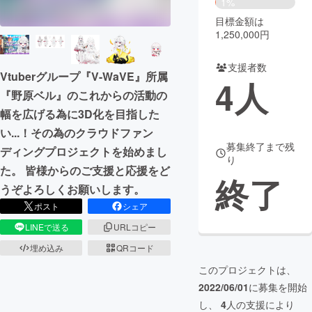
1%
目標金額は
まちづくり・地域活性化
1,250,000円
支援者数
CAMPFIRE for Social Good
CAMPFIRE Creation
Vtuberグループ『V-WaVE』所属
4
人
CAMPFIREふるさと納税
machi-ya
コミュニティ
『野原ベル』のこれからの活動の
幅を広げる為に3D化を目指した
い...！その為のクラウドファン
募集終了まで残
ディングプロジェクトを始めまし
り
た。 皆様からのご支援と応援をど
終了
うぞよろしくお願いします。
ポスト
シェア
LINEで送る
URLコピー
埋め込み
QRコード
このプロジェクトは、
2022/06/01
に募集を開始
し、
4
人の支援により