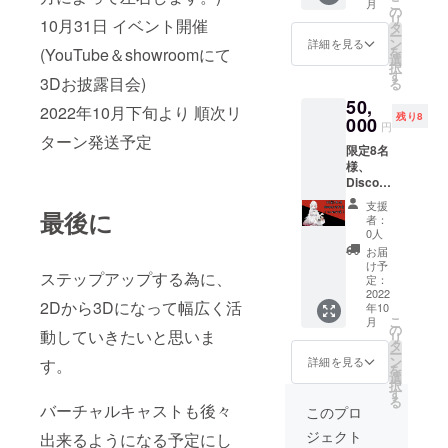
こ
月
ボイス
の
リ
10月31日 イベント開催
動画、
タ
ー
アクス
ン
詳細を見る
を
(YouTube＆showroomにて
タとブ
選
択
ロマイ
す
3Dお披露目会)
る
ドは住
50,
所で送
2022年10月下旬より 順次リ
残り8
らせて
000
円
頂きま
ターン発送予定
限定8名
すので
様、
住所お
Discord
願い致
で1時間
しま
支援
程お話
最後に
す。 お
者：
をしま
間違え
0人
せん
ないよ
お届
か？ 時
うにお
け予
ステップアップする為に、
期は8
願いし
定：
月〜8名
2022
ます。
2Dから3Dになって幅広く活
年10
様のお
こ
月
日にち
の
動していきたいと思いま
リ
と、お
タ
ー
時間が
ン
詳細を見る
す。
を
合う時
選
択
にいろ
す
る
いろな
バーチャルキャストも後々
このプロ
お話を
ジェクト
出来るようになる予定にし
して私