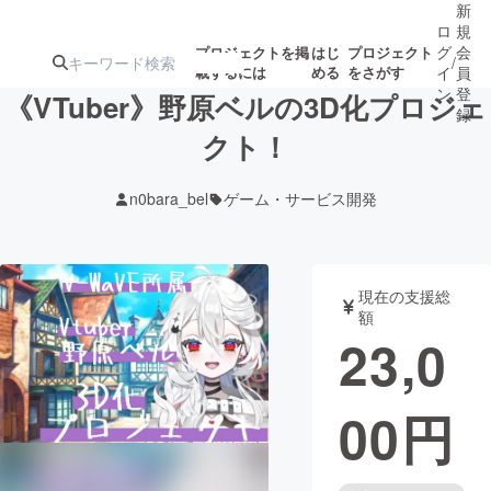
新
ロ
規
グ
会
プロジェクトを掲
はじ
プロジェクト
/
載するには
める
をさがす
イ
員
ン
登
《VTuber》野原ベルの3D化プロジェ
録
クト！
人気のプロ
注目のリ
注目の新着プロ
募集終了が近いプ
もうすぐ公開
n0bara_bel
ゲーム・サービス開発
ジェクト
ターン
ジェクト
ロジェクト
されます
アート・写真
音楽
現在の支援総
額
23,0
テクノロジー・ガジェット
ゲーム・サ
00
円
映像・映画
書籍・雑誌
ビジネス・起業
チャレンジ