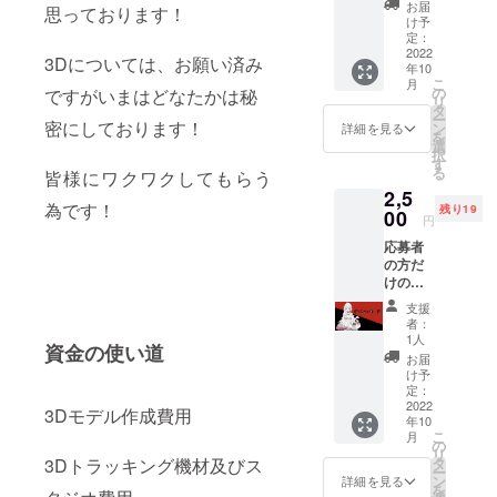
お届
思っております！
らせて
け予
頂きま
定：
すの
2022
3Dについては、お願い済み
年10
で、住
こ
月
所のお
の
ですがいまはどなたかは秘
リ
間違え
タ
ー
ないよ
密にしております！
ン
詳細を見る
を
うにお
選
択
願いし
す
る
皆様にワクワクしてもらう
ます。
2,5
サイズ
為です！
残り19
＊チェ
00
円
キサイ
応募者
ズ
の方だ
(85×45
けのボ
ｍｍ)
イス
支援
メッ
者：
セージ
1人
資金の使い道
名前を
お届
呼ばさ
け予
せてい
定：
ただ
2022
3Dモデル作成費用
年10
き、
こ
月
メッ
の
リ
セージ
タ
3Dトラッキング機材及びス
ー
は30〜1
ン
詳細を見る
を
分間に