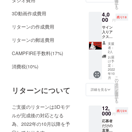
タジオ費用
選
択
なりま
す
る
す！ ギ
3D動画作成費用
4,0
ガファ
残り18
イル便
00
円
で送ら
リターンの作成費用
サイン
せても
入りア
らいま
クスタ
す！
リターンの郵送費用
ご自宅
支援
へお届
者：
けしま
2人
CAMPFIRE手数料(17%)
すの
お届
で、住
け予
所のお
定：
消費税(10%)
間違え
2022
年10
ないよ
こ
月
うにお
の
リ
願いし
タ
ー
リターンについて
ます。
ン
詳細を見る
を
サイズ
選
択
＊15cm
す
る
ご支援のリターンは3Dモデ
12,
残り24
000
円
ルが完成後の対応となる
応募者
為、2022年の10月以降を予
だけの
直筆お