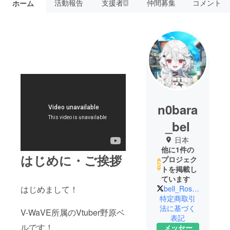
活動報告
支援者
仲間募集
コメント
ホーム
4
n0bara
_bel
日本
他に1件の
はじめに・ご挨拶
プロジェク
トを掲載し
ています
はじめまして！
bell_Rose1
特定商取引
法に基づく
V-WaVE所属のVtuber野原ベ
表記
ルです！
メッセー