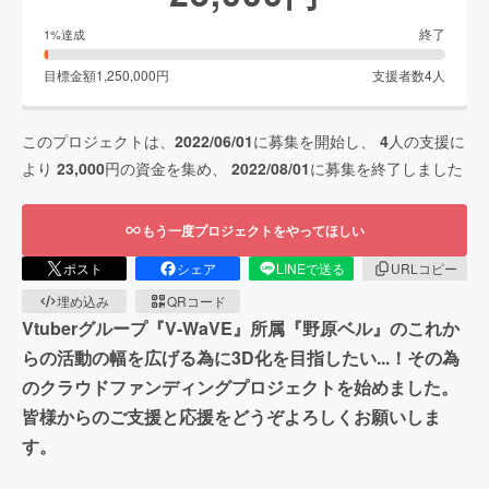
終了
1
%達成
目標金額
1,250,000
円
支援者数
4
人
このプロジェクトは、
2022/06/01
に募集を開始し、
4
人の支援に
より
23,000
円の資金を集め、
2022/08/01
に募集を終了しました
もう一度プロジェクトをやってほしい
ポスト
シェア
LINEで送る
URLコピー
埋め込み
QRコード
Vtuberグループ『V-WaVE』所属『野原ベル』のこれか
らの活動の幅を広げる為に3D化を目指したい...！その為
のクラウドファンディングプロジェクトを始めました。
皆様からのご支援と応援をどうぞよろしくお願いしま
す。