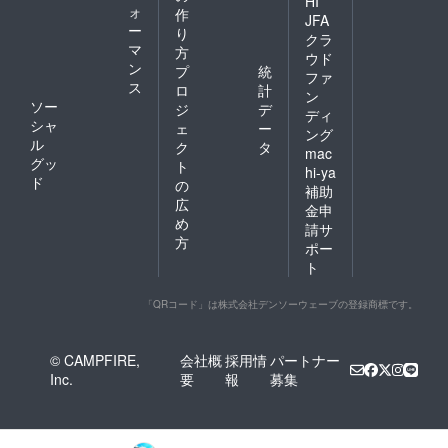
HI
ォ
作
JFA
ー
り
クラ
マ
方
ウド
ン
プ
統
ファ
ス
ロ
計
ン
ソー
ジ
デ
ディ
シャ
ェ
ー
ング
ル
ク
タ
mac
グッ
ト
hi-ya
ド
の
補助
広
金申
め
請サ
方
ポー
ト
「QRコード」は株式会社デンソーウェーブの登録商標です。
© CAMPFIRE,
会社概
採用情
パートナー
Inc.
要
報
募集