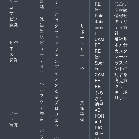
ゲー
書
ミ
に基づ
RE
ム・
籍
ー
く表記
for
サー
・
と
情報セ
Ente
ビス
雑
は
キュリ
rtain
開発
誌
ク
サ
ティ方
men
出
ラ
ポ
針
t
版
ウ
ー
反社基
CAM
ビジ
ビ
ド
ト
本方針
PFI
ネ
ュ
フ
サ
カスタ
RE
ス・
ー
ァ
ー
マーハ
for
起業
テ
ン
ビ
ラスメ
Spor
ィ
デ
ス
ントに
ts
ー
ィ
対する
CAM
・
ン
考え方
PFI
ヘ
グ
クッ
RE
ル
と
キーポ
ふる
ス
は
リシー
さと
ケ
プ
実
納税
ア
ロ
施
AD
アー
舞
ジ
事
FOR
ト・
台
ェ
例
ALL
写真
・
ク
HIO
パ
ト
KOS
フ
の