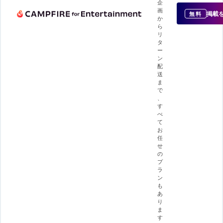
企
画
掲載
無料
か
ら
リ
タ
ー
ン
配
送
ま
で
、
す
べ
て
お
任
せ
の
プ
ラ
ン
も
あ
り
ま
す