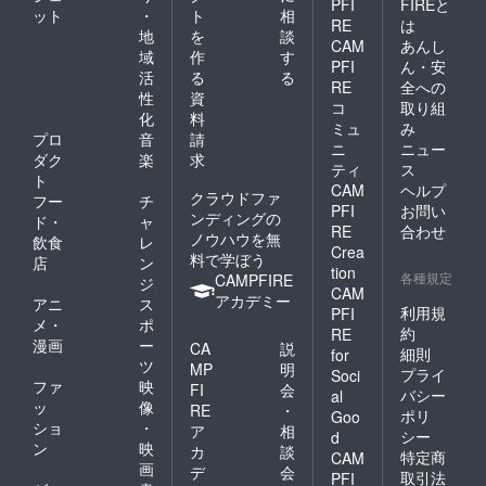
PFI
FIREと
ット
・
ト
相
RE
は
地
を
談
CAM
あんし
域
作
す
PFI
ん・安
活
る
る
RE
全への
性
資
コ
取り組
化
料
ミュ
み
プロ
音
請
ニ
ニュー
ダク
楽
求
ティ
ス
ト
CAM
ヘルプ
クラウドファ
フー
チ
PFI
お問い
ンディングの
ド・
ャ
RE
合わせ
ノウハウを無
飲食
レ
Crea
料で学ぼう
店
ン
tion
各種規定
CAMPFIRE
ジ
CAM
アカデミー
アニ
ス
利用規
PFI
メ・
ポ
約
RE
漫画
ー
CA
説
細則
for
ツ
MP
明
プライ
Soci
ファ
映
FI
会
バシー
al
ッ
像
RE
・
ポリ
Goo
ショ
・
ア
相
シー
d
ン
映
カ
談
特定商
CAM
画
デ
会
取引法
PFI