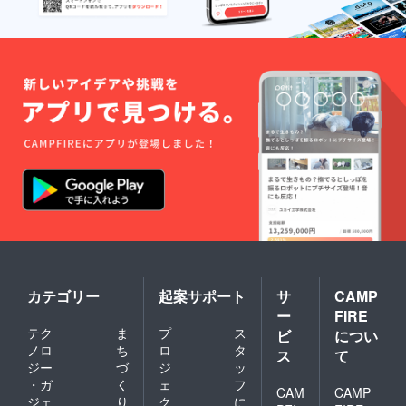
カテゴリー
起案サポート
サ
CAMP
ー
FIRE
テク
ま
プ
ス
ビ
につい
ノロ
ち
ロ
タ
ス
て
ジー
づ
ジ
ッ
・ガ
く
ェ
フ
CAM
CAMP
ジェ
り
ク
に