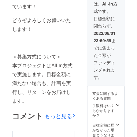
のこと
は、
All-In方
ています！
を知っ
式
です。
てもら
いたい
目標金額に
どうぞよろしくお願いいた
と思い
関わらず、
ます！
します！
(15分
2022/08/01
程) たと
23:59:59
ま
えば、
私に対
でに集まっ
しての
た金額が
気にな
＜募集方式について＞
ること
ファンディ
本プロジェクトはAll-in方式
やVのこ
ングされま
と、相
で実施します。目標金額に
談や悩
す。
みなど
満たない場合も、計画を実
お互い
の話し
行し、リターンをお届けし
支援に関するよ
合いた
くある質問
いこと
ます。
をお話
手数料はいく
しした
らかかります
コメント
いで
もっと見る
か？
す！ そ
して、
目標金額に届
直筆の
かなかった場
お手
合どうなりま