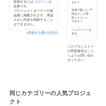
投稿するには
ログイン
が
紙、
すか？
チェ
必要です。
キ、ア
支援で困った
プロジェクトオーナーの承
クスタ
時はどこに相
認後に掲載されます。承認
を送ら
談したらいい
された内容を削除すること
せて頂
ですか？
はできません。
きたい
とお
ヘルプページを
もって
※投稿する際の注意点
見る
いま
す！ こ
の機会
このプロジェクト
に私に
の問題報告は
こち
ついて
知って
ら
よりお問い合わ
みませ
せください
んか？
※支援
時、必
ず備考
欄に掲
載を希
望され
るお名
同じカテゴリーの人気プロジェ
前をご
記入く
クト
ださ
い。２