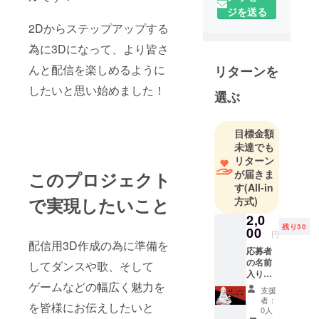
ジを送る
2Dからステップアップする
為に3Dになって、より皆さ
んと配信を楽しめるように
リターンを
したいと思い始めました！
選ぶ
目標金額
未達でも
リターン
が届きま
このプロジェクト
す
(All-in
で実現したいこと
方式)
2,0
残り30
00
円
配信用3D作成の為に準備を
応募者
の名前
してダンスや歌、そして
入り
チェキ
ゲームなどの幅広く魅力を
支援
(サイン
者：
を皆様にお伝えしたいと
入り) 自
0人
宅へ送