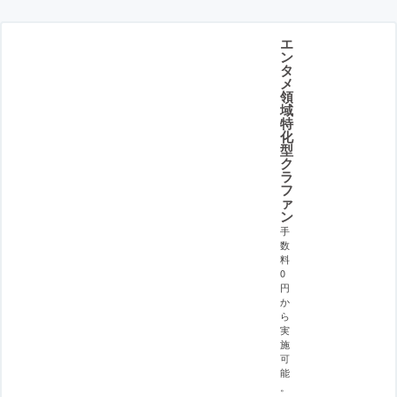
エ
ン
タ
メ
領
域
特
化
型
ク
ラ
フ
ァ
ン
手
数
料
0
円
か
ら
実
施
可
能
。