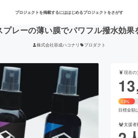
プロジェクトを掲載するには
はじめる
プロジェクトをさがす
スプレーの薄い膜でパワフル撥水効果
株式会社容成ハコナリ
プロダクト
注目のリターン
注目の新着プロジェクト
募集終了が近いプロジェクト
も
現在の
音楽
舞台・パフォーマンス
13
ゲーム・サービス開発
フード・飲食店
13%
書籍・雑誌出版
アニメ・漫画
目標金額は1
支援者
チャレンジ
ビューティー・ヘルスケ
2