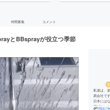
仲間募集
コメント
ayとBBsprayが役立つ季節
私達は、
易会社で
日本には
広げたい