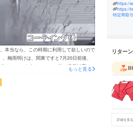
日本の商
https://
という私
https://
特定商取
活におい
。本当なら、この時期に利用して欲しいので
リターン
、、梅雨明けは、関東ですと7月20日前後、
発生していたような、、その後の撥雪対応し
目
もっと見る
！応援購入よろしくお願いします。スタッフ
詳細を見