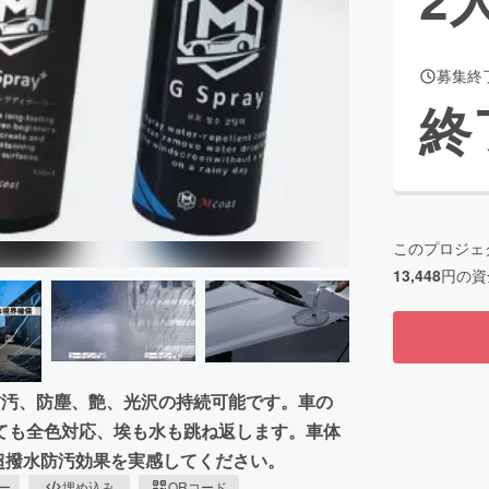
募集終
CAMPFIRE for Social Good
CAMPFIRE Creation
終
CAMPFIREふるさと納税
machi-ya
コミュニティ
このプロジェ
13,448
円の資
防汚、防塵、艶、光沢の持続可能です。車の
ても全色対応、埃も水も跳ね返します。車体
Yで超撥水防汚効果を実感してください。
ピー
埋め込み
QRコード