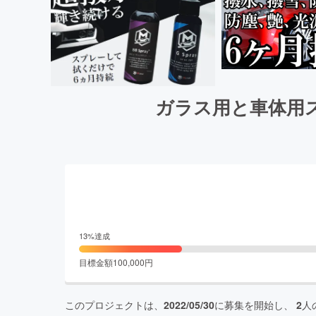
ガラス用と車体用
13
%達成
目標金額
100,000
円
このプロジェクトは、
2022/05/30
に募集を開始し、
2
人