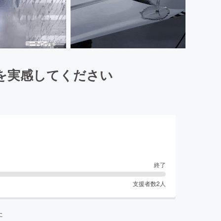
を実感してください
終了
支援者数
2
人
た