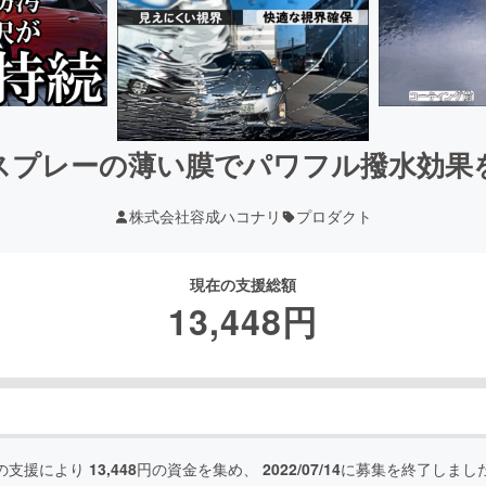
スプレーの薄い膜でパワフル撥水効果
株式会社容成ハコナリ
プロダクト
現在の支援総額
13,448
円
の支援により
13,448
円の資金を集め、
2022/07/14
に募集を終了しまし