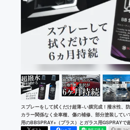
まちづくり・地域活性化
スプレーをして拭くだけ超薄~い膜完成！撥水性、
カラー関係なく全車種、傷の補修、部分塗装してい
用のBBSPRAY+（プラス）とガラス用GSPRA
ポスト
シェア
LINEで送る
URLコ