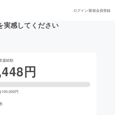
ログイン
/
新規会員登録
を実感してください
うすぐ公開されます
支援総額
プロダクト
,448
円
ファッション
スポーツ
00,000円
数
ア
ソーシャルグッド
人