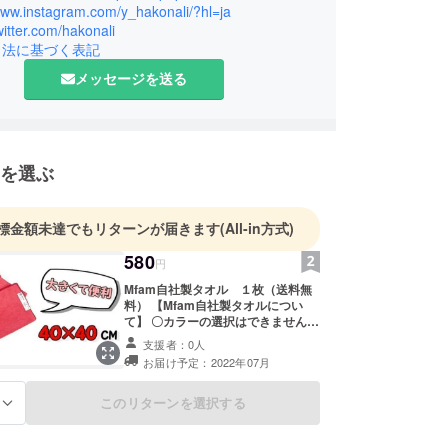
品で海外で見かけない良い商品を海外で広げたい！
www.instagram.com/y_hakonali/?hl=ja
達の単純な気持ちが、多くの人に伝わり、それが生
twitter.com/hakonali
引法に基づく表記
て生かされるとなんて素敵な事だろう.と、、、
メッセージを送る
を選ぶ
標金額未達でもリターンが届きます
(All-in方式)
580
円
Mfam自社製タオル １枚（送料無
料） 【Mfam自社製タオルについ
て】 〇カラーの選択はできませんの
でご了承ください。 〇デザイン仕様
支援者：0人
が多少変わる場合もありますのでご
お届け予定：2022年07月
了承ください。
このリターンを選択する
る