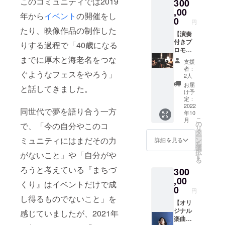
このコミュニティでは2019
300
でのご
は、お
たしま
実費に
となり
紹介を
土産に
す。 イ
,00
よる自
ます ※
年から
イベント
の開催をし
させて
加えて
ベント
己負担
0
開催時
円
いただ
あなた
などの
となり
間はあ
たり、映像作品の制作した
きま
のため
出演も
【演奏
ます ・
らため
す。 撮
のミニ
日程な
付きプ
【OTO
りする過程で「40歳になる
てご連
影に伺
ライブ
ど調整
ロモー
NARIと
絡いた
うの
もご用
が整え
ション
までに厚木と海老名をつな
一緒
します
支援
は、6月
意して
ば出演
動画制
に】作
・2030
者：
ぐようなフェスをやろう」
4日以降
おりま
させて
作】 ご
品の
2人
年まで
7月初旬
す。 ・
いただ
希望に
WEB試
に開催
お届
と話してきました。
までの
お礼
きま
応じた
写会の
け予
を予定
間でス
メール
す。 ・
内容の
参加権
定：
する
ケ
・オフ
OTONA
プロ
2022
利
フェス
同世代で夢を語り合う一方
年10
ジュー
ショッ
RI出張
モー
※2022
のご招
こ
月
ルの調
ト写真
ライブ
ション
年7月16
の
で、「今の自分やこのコ
待券（1
リ
整のご
（デー
※出演者
動画を
日
タ
名様
ー
連絡を
タ） ・
は原則
制作い
（土）
ミュニティにはまだその力
ン
詳細を見る
分） ※
を
させて
作品の
として
たしま
午後 ※
選
開催場
択
がないこと」や「自分がや
いただ
エンド
ナミヒ
す。
会場は
す
所は神
る
きま
ロール
ラアユ
OTONA
WEB上
奈川県
ろうと考えている『まちづ
300
す。 ・
にお名
コ、橋
RIメン
となり
央とな
お礼
前を記
本翼に
バーに
,00
ます
ります
くり』はイベントだけで成
メール
載
加え、
よる制
（Zoom
0
円
・オフ
（大）
ギタリ
作とな
ミー
し得るものでないこと」を
ショッ
※支援
ストの3
り演奏
【オリ
ティン
ト写真
時、必
名 ※出
シーン
ジナル
グを使
感じていましたが、2021年
（デー
ず備考
演に日
を交え
楽曲制
用しま