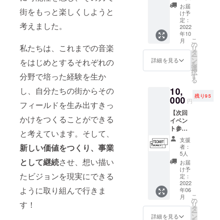
ｇ】
の方々
す。 好
お届
街をもっと楽しくしようと
OTONA
の美容
きな時
け予
RIエリ
や日ご
定：
に流し
考えました。
アの厚
2022
ろのケ
て聞い
年10
木市で
アにお
たり、
こ
月
新規に
使いい
の
観たり
私たちは、これまでの音楽
リ
開業す
ただけ
タ
してお
ー
る「＃
ます。
ン
楽しみ
詳細を見る
をはじめとするそれぞれの
を
厚木焙
・お礼
選
くださ
択
煎所計
メール
分野で培った経験を生か
す
い！ ・
る
画」の
・Salt
お礼
10,
し、自分たちの街からその
酒井涼
と
メール
残り95
旦郎さ
000
Sugar
・オフ
円
フィールドを生み出すきっ
んが
で使え
ショッ
【次回
「OTO
る共通
ト写真
かけをつくることができる
イベン
NARI ブ
金券
（デー
ト参加
レン
4000円
タ） ・
と考えています。そして、
チケッ
ド」を
（1枚）
OTONA
支援
ト（1名
焙煎し
※現金払
新しい価値をつくり、事業
RI
者：
分）】
ます。
い戻
5人
Project
2022年
ぜひ音
として継続
させ、想い描い
し、お
DVD-
お届
10月22
楽とと
釣りは
け予
R（試聴
たビジョンを現実にできる
日
もにお
定：
出ませ
版） ※
（土）
2022
いしい
ん ※1人
個人で
ように取り組んで行きま
年06
に神奈
珈琲を
様2枚ま
お楽し
こ
月
川県央
お楽し
の
での購
みいた
す！
リ
の某所
みくだ
タ
入とさ
だくた
ー
で開催
さい。
ン
せてい
詳細を見る
めに作