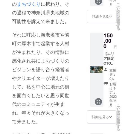
がご指
ご案内
ストラ
ガラス
（1名
の
まちづくり
に携わり、そ
央地域
こ
月
定の場
する作
参加権
の
職人手
分）
の会場
リ
所へ撮
品やプ
利（1名
タ
製のペ
の過程で神奈川県央地域の
※2022
となり
ー
影しに
ロジェ
分）
ン
アグラ
詳細を見る
年10月
ます ※
を
行きま
クトに
可能性を訴えて来ました。
※2022
選
ス（厚
22日
開催時
択
す！ お
ゆかり
年6月4
す
木グラ
（土）
間はあ
る
店の前
のある
日
ススタ
に神奈
らため
それに呼応し海老名市や隣
150
や会社
場所を
（土）
ジオ）
川県央
てご連
の前、
巡る体
,00
実施 ※
×1セッ
の某所
絡いた
町の厚木市で起業する人材
はたま
験で
会場は
0
ト ・
で開催
します
円
た近く
す。 生
神奈川
OTONA
予定の
・2030
が生まれたり、その情熱に
の公園
の声を
【エリ
県海老
RIの職
シーク
年まで
で、カ
聴きな
ア限定
名市内
人によ
感化され共にまちづくりの
レット
に開催
メラに
がら、
OTONA
となり
るプレ
イベン
を予定
向かっ
作品の
RI出張
ます ・
ビジョンを語り合う経営者
ミアム
トへ1名
する
支援
てご自
ストー
ライブ
作品ラ
産品②
をご招
者：
フェス
やクリエイターが増えたり
由にリ
リーに
（出
イブ
※糀あま
0人
待しま
のご招
アク
共感で
演）】
シーン
ざけ～
す ※開
お届
待券（1
して、私を中心に地元の街
ション
きるよ
神奈川
撮影当
ノンア
け予
催場所
名様
してい
うな
県央エ
日の打
定：
ルコー
は神奈
分） ※
を面白くしたいと思う同世
ただけ
様々な
リア内
2022
ち上げ
ル～250
川県海
開催場
年08
ます。
体験を
限定
の参加
ｇ（泉
老名
代のコミュニティが生ま
所は神
こ
月
エンド
提供す
で、
権利（1
の
橋酒
市、厚
奈川県
リ
ロール
るまち
OTONA
名分）
タ
れ、年々それが大きくなっ
造）×3
木市、
央とな
ー
で映像
巡り。
RIの楽
※飲食さ
ン
個
詳細を見る
座間市
ります
を
(3秒
まち巡
曲を演
て来ました。
れた分
選
など県
択
程)+テ
りの終
奏しに
の費用
す
央地域
る
ロップ
わりに
出張い
は別途
の会場