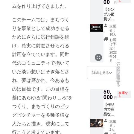
者とし
00
ます
るフェ
交通
ませ
ページ
し
円
てエキ
ムを作り上げてきました。
（Zoom
スのご
費・滞
ん。 ・
や
【シン
ストラ
ミー
招待券
在費な
オリジ
YouTub
プル鑑
参加権
ティン
（1名様
どをご
ナル楽
eやラジ
このチームでは、まちづく
賞プラ
利（1名
グを使
分） ※
負担い
曲1曲制
オなど
ン（通
分）
用しま
開催場
ただく
作 ※ご
メディ
支援
りを事業として成功させる
常）】
※2022
す） ・
所は神
場合が
支援の
アに生
者：
6月4日
年6月4
次回イ
奈川県
ありま
際、備
かすこ
10人
ためにさらに試行錯誤を続
Live
日
ベント
央とな
す ・プ
考欄に
とがで
お届
シーン
（土）
参加チ
ります
ロモー
ご希望
きま
け予
け、確実に前進させられる
に鑑賞
実施 ※
定：
ケット
・ミニ
ション
内容の
す。 広
者とし
2022
会場は
計画を立てています。同世
（1名
ライブ
動画制
記入を
報した
年06
て参加
神奈川
分）
付き
作（2分
お願い
いこと
こ
月
（1名）
代のコミュニティで抱いて
県海老
の
※2022
OTONA
程度の
いたし
を第三
リ
・お礼
名市内
タ
年10月
RIまち
作品）
ます ※
者とし
ー
いた淡い想いはそぎ落とさ
メール
となり
ン
22日
巡り体
※ご支援
後日、
てヒア
詳細を見る
を
・作品
ます
選
（土）
験 ※開
の際、
メッ
リング
れ、夢は磨かれ、今あるも
択
ライブ
す
に神奈
催日程
備考欄
セージ
し、お
る
シーン
川県央
は2022
にご希
などで
聞きし
のは目標です。この目標を
50,
に鑑賞
の某所
年7月23
望内容
詳しい
た思い
在庫な
者とし
000
し
で開催
日
の記入
ヒアリ
を整理
基にあらゆる"関わりしろ”を
円
てエキ
予定の
（土）
をお願
ングを
した上
【作品
ストラ
つくり、まちづくりのビッ
シーク
～翌日
いいた
させて
で最も
内で商
参加権
レット
24日
します
いただ
適した
品など
グピクチャーを多種多様な
利（1名
イベン
（日）
※後日、
きます
企画を
を露出
分）
トへ1名
※まち巡
メッ
※楽曲の
ご提案
支援
人たちと描き、現実にして
しPR】
※2022
をご招
り体験
セージ
著作権
し、想
者：
・作品
年6月4
2人
待しま
の移動
などで
はナミ
いを音
行こうと考えています。
のエン
日