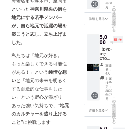
海老名市や厚木市、座間市
参加1回
年06
ト写真
分（1名
こ
月
といった
神奈川県央の街を
（デー
の
様）
リ
タ） ・
タ
※2022
ー
地元にする若手メンバー
2030年
ン
年7月末
詳細を見る
を
までの
選
までに
が、自ら地元で活躍の場を
択
ロード
す
開催
る
マップ
（平日
築こうと志し、立ち上げま
5,0
（デザ
の20:30
残り6
イン版/
00
した
。
～
円
デー
22:00）
【DVD-
タ） ・
※日程調
Rで
オリジ
私たちは「地元が好き。
整は別
OTONA
ナルス
途ご案
もっと楽しくできる可能性
RI♬】
テッ
内いた
支援
2022年
カー（2
します
者：
がある！」という
純情な想
7月17日
枚） ・
4人
※会場は
（予
作品の
WEB上
お届
い
と「地元の未来を明るく
定）に
エンド
け予
となり
公開す
ロール
定：
ます
する創造的な仕事をした
る映像
2022
にお名
（Zoom
年07
をDVD-
前を記
い」という
野心
が混ざり
ミー
こ
月
Rにしま
載
の
ティン
リ
す！ 舞
あった強い気持ちで、
"地元
（小）
タ
グを使
ー
台の裏
※支援
ン
詳細を見る
用しま
を
のカルチャーを盛り上げる
側や未
時、必
選
す）
択
公開映
ず備考
す
こと"
に挑戦します！
る
像も一
欄に掲
5,0
部収
載を希