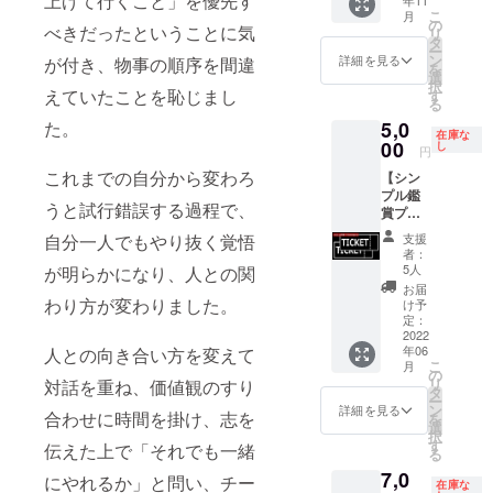
上げて行くこと」を優先す
※2022
【OTO
し、そ
自身で
した上
木市、
こ
月
年6月4
NARIと
の映像
楽しん
でオリ
座間市
の
べきだったということに気
リ
日
一緒
を残す
でいた
ジナル
など県
タ
ー
（土）
に】作
ことが
だいて
楽曲を
央地域
ン
詳細を見る
が付き、物事の順序を間違
を
実施 ※
品の
できま
も、大
書き下
の会場
選
択
会場は
WEB試
す。 ・
切な方
ろし、
となり
えていたことを恥じまし
す
る
神奈川
写会の
OTONA
へプレ
ご希望
ます ※
5,0
た。
県海老
参加権
RI出張
ゼント
に応じ
開催時
在庫な
名市内
利
ライブ
してい
た内容
00
間はあ
し
円
となり
※2022
※出演者
ただい
のプロ
らため
これまでの自分から変わろ
【シン
ます ・
年7月16
は原則
ても大
モー
てご連
プル鑑
【OTO
日
として
丈夫で
ション
絡いた
うと試行錯誤する過程で、
賞プラ
NARIと
（土）
ナミヒ
す。 制
動画を
します
ン（早
一緒
午後 ※
ラアユ
作する
制作い
・2030
支援
自分一人でもやり抜く覚悟
割）】
に】作
会場は
コ、橋
楽曲や
たしま
年まで
者：
6月4日
品の
WEB上
本翼に
その過
す。 会
に開催
5人
が明らかになり、人との関
Live
WEB試
となり
加え、
程での
社案
を予定
お届
シーン
写会の
ます
ギタリ
意見交
内、求
わり方が変わりました。
する
け予
に鑑賞
参加権
（Zoom
ストの3
換に
人、商
定：
フェス
者とし
2022
利
ミー
名 ※出
よって
品のブ
のご招
年06
人との向き合い方を変えて
て参加
※2022
ティン
演に日
は、ナ
ラン
待券（1
こ
月
（1名）
年7月16
グを使
程・場
ミヒラ
ディン
の
名様
リ
対話を重ね、価値観のすり
・お礼
日
用しま
所や音
アユコ
グなど
タ
分） ※
ー
メール
（土）
す） ・
響関係
のライ
の目的
ン
開催場
詳細を見る
合わせに時間を掛け、志を
を
・作品
午後 ※
2030年
などの
ブなど
におす
選
所は神
択
ライブ
会場は
までに
詳細は
で演奏
すめで
す
奈川県
伝えた上で「それでも一緒
る
シーン
WEB上
開催を
別途ご
するか
す。
央とな
7,0
に鑑賞
となり
予定す
相談 ※
もしれ
ホーム
にやれるか」と問い、チー
ります
在庫な