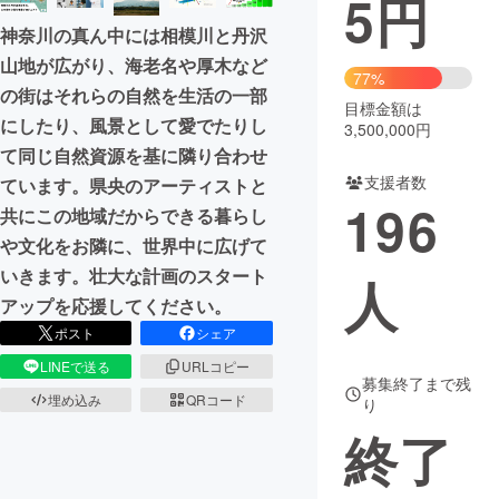
5
円
神奈川の真ん中には相模川と丹沢
まちづくり・地域活性化
山地が広がり、海老名や厚木など
77%
の街はそれらの自然を生活の一部
目標金額は
CAMPFIRE for Social Good
CAMPFIRE Creation
にしたり、風景として愛でたりし
3,500,000円
CAMPFIREふるさと納税
machi-ya
コミュニティ
て同じ自然資源を基に隣り合わせ
支援者数
ています。県央のアーティストと
196
共にこの地域だからできる暮らし
や文化をお隣に、世界中に広げて
いきます。壮大な計画のスタート
人
アップを応援してください。
ポスト
シェア
LINEで送る
URLコピー
募集終了まで残
埋め込み
QRコード
り
終了