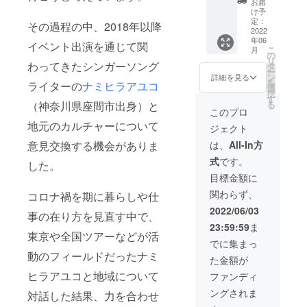
す ※開
手段と
詳しい
ヒラア
楽と映
お届
ドロー
（土）
け予
催場所
宿泊先
ヒアリ
ユコに
像で表
ルにお
実施 ※
定：
は神奈
につい
ングを
帰属し
現いた
その過程の中、2018年以降
名前を
2022
会場は
川県海
てはご
させて
ます ※
しま
年06
記載
神奈川
イベント出演を通じて関
老名
自身で
いただ
商用利
す。 ・
こ
月
（大）
県海老
の
市、厚
ご準備
きます
用に関
作品内
リ
・作品
わってきたシンガーソング
名市内
タ
木市、
いただ
しては
のシー
ー
内の
となり
ン
詳細を見る
座間市
く必要
ご相談
ンで希
を
ライターの
ナミヒラアユコ
シーン
ます
選
など県
がござ
くださ
望され
択
で希望
す
央地域
います
い
る商品
る
（神奈川県座間市出身）と
される
このプロ
の会場
※ご不明
など1点
商品な
となり
な点等
を露出
地元のカルチャーについて
ジェクト
ど1点を
ます ※
ござい
しPRさ
露出し
は、
All-In方
意見交換する機会がありま
開催時
ました
せてい
PRさせ
間はあ
らお気
ただき
式
です。
ていた
した。
らため
軽にお
ます ・
だきま
目標金額に
てご連
問い合
オリジ
す ※ご
絡いた
わせく
ナル楽
関わらず、
コロナ禍を期に暮らしや仕
支援の
します
ださい
曲1曲制
際、備
2022/06/03
・会い
作 ※ご
事の在り方を見直す中で、
考欄に
に行き
支援の
23:59:59
ま
ご希望
ます‼︎エ
際、備
東京や全国ツアーなどが活
内容の
でに集まっ
ンド
考欄に
記入を
ロール
ご希望
動のフィールドだったナミ
た金額が
お願い
でご紹
内容の
いたし
ヒラアユコと地域について
ファンディ
介 ※ご
記入を
ます ※
支援の
お願い
ングされま
後日、
対話した結果、力を合わせ
際、備
いたし
メッ