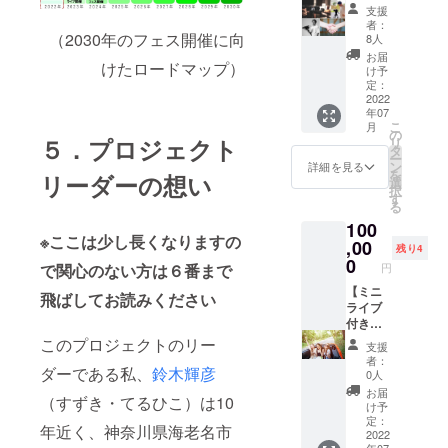
ンド
・オフ
・お礼
【OTO
参加チ
支援
ロール
ショッ
メール
NARIと
者：
ケット
でご紹
ト写真
（2030年のフェス開催に向
・オフ
8人
一緒
（1名
介】 完
（デー
ショッ
に】作
お届
分）
けたロードマップ）
成した
タ） ・
ト写真
け予
品の
※2022
映像作
作品の
定：
（デー
WEB試
年10月
品のエ
2022
エンド
タ） ・
写会の
22日
年07
ンド
ロール
2030年
参加権
（土）
こ
月
ロール
にお名
の
までの
利
に神奈
５．プロジェクト
リ
であな
前を記
タ
ロード
※2022
川県央
ー
たをご
載
ン
マップ
詳細を見る
年7月16
の某所
を
リーダーの想い
紹介す
（大）
選
（デザ
日
で開催
択
る映像
※支援
す
イン版/
（土）
予定の
る
(音声付
時、必
デー
午後 ※
シーク
100
き3秒ほ
ず備考
タ） ・
会場は
レット
※ここは少し長くなりますの
ど)を流
,00
欄に掲
ボイス
WEB上
残り4
イベン
しま
載を希
0
メッ
となり
トへ1名
円
で関心のない方は６番まで
す。 動
望され
セージ
ます
をご招
画クリ
【ミニ
るお名
＆
（Zoom
飛ばしてお読みください
待しま
エー
ライブ
前をご
ZINE（
ミー
す ※開
ターの
付き
記入く
冊子）
ティン
催場所
YOTA
OTONA
ださい
このプロジェクトのリー
・
グを使
は神奈
支援
NARUS
RIまち
・作品
OTONA
用しま
者：
川県海
Eとプロ
巡り体
ダーである私、
鈴木輝彦
ライブ
RIの職
0人
す） ・
老名
ジェク
験】
シーン
人によ
次回イ
お届
市、厚
（すずき・てるひこ）は10
トチー
OTONA
に鑑賞
るプレ
け予
ベント
木市、
ムのメ
RIメン
者とし
定：
ミアム
参加チ
座間市
年近く、神奈川県海老名市
ンバー
バーが
2022
てエキ
産品➀ ※
ケット
など県
年07