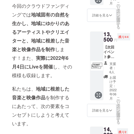
クトの
する
こ
月
メール
今回のクラウドファンディ
ストー
の
フェス
リ
・オフ
リーを
タ
のご招
ー
ングでは
地域固有の
自然を
ショッ
感じな
ン
待券（1
詳細を見る
を
ト写真
がら
選
名様
択
生か
し、地域にゆかりのあ
（デー
OTONA
す
分） ※
る
タ） ・
RIの街
開催場
るアーティストやクリエイ
13,
【OTO
の産品
所は神
残り44
NARIと
500
を愛で
奈川県
ターと、地域に根差した
音
円
一緒
ること
央とな
【次回
に】作
ができ
楽と映像作品
を制作
しま
ります
イベン
品の
ます。
※こちら
ト参加
す！また、
実際に2022年6
WEB試
・お礼
のプラ
チケッ
写会の
メール
ンはリ
支援
月4日にLiveを開催
し、その
ト（2名
参加権
・オフ
ターン
者：
分）】
利
ショッ
6人
のコス
模様も収録します。
2022年
※2022
ト写真
トがあ
お届
10月中
年7月16
（デー
け予
まりか
旬に神
日
定：
タ） ・
からな
私たちは、
地域に根差した
奈川某
2022
（土）
2030年
いた
年06
所で開
午後 ※
までの
音楽と映像作品
を制作する
め、い
こ
月
催予定
場所は
の
ロード
ただい
リ
のシー
WEB上
にあたって、次の要素をコ
タ
マップ
た支援
ー
クレッ
にて行
ン
（デザ
詳細を見る
金の多
を
ンセプトにしようと考えて
トイベ
います
選
イン版/
くをプ
択
ントへ2
（Zoom
す
デー
ロジェ
る
います。
名をご
ミー
タ） ・
クトに
14,
招待し
ティン
ボイス
充当さ
残り2
ます。
グ） ・