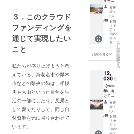
すそ分
お礼
次回イ
して下
け付
メール
ベント
さい ・
支援
き】 ボ
・オフ
参加チ
賞味期
者：
３．このクラウド
イス
ショッ
ケット
6人
限：焙
メッ
ト写真
（1名
煎日か
お届
セージ
ファンディングを
（デー
分） ※
け予
ら90日
＆
タ） ・
定：
開催場
後 ・主
ZINE（
2022
作品の
所は神
通じて実現したい
原料の
年07
冊子）
エンド
奈川県
原産
こ
月
をお送
ロール
の
海老名
地：グ
こと
リ
りいた
にお名
タ
市、厚
アテマ
ー
しま
前を記
ン
木市、
詳細を見る
ラ他 ・
を
す。 感
載
選
座間市
その
択
謝を込
（大）
す
など県
他：豆
私たちが盛り上げようと考
る
めた
※支援
央地域
のまま
12,
メッ
時、必
の会場
えている、海老名市や厚木
お送り
セージ
030
ず備考
となり
します
円
と
市などの県央の街は、相模
欄に掲
ます ※
【2030
OTONA
載を希
開催時
年に向
川や大山といった自然を生
RI
望され
間はあ
けて
Project
るお名
らため
活の一部にしたり、風景と
OTONA
の裏側
前をご
てご連
支援
RIの輪
を伝え
記入く
絡いた
者：
して愛でたりして、同じ自
を一緒
る冊子
ださい
0人
します
につく
を作成
・2030
お届
然資源を元に隣り合わせて
りま
しま
年まで
け予
しょ
す。 プ
定：
に開催
います。
う！】
2022
ロジェ
を予定
年06
・お礼