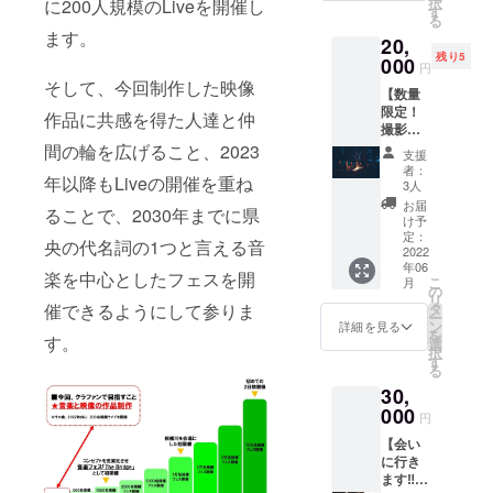
択
に200人規模のLiveを開催し
す。 感
欄に掲
す
となり
る
謝を込
載を希
ます ・
ます。
20,
めた
望され
【OTO
残り5
メッ
000
るお名
NARIと
円
セージ
前をご
一緒
そして、今回制作した映像
【数量
と
記入く
に】作
限定！
OTONA
ださい
作品に共感を得た人達と仲
品の
撮影当
RI
・作品
WEB試
日の打
Project
間の輪を広げること、2023
ライブ
写会の
支援
ち上げ
の裏側
シーン
参加権
者：
年以降もLiveの開催を重ね
に参加
を伝え
に鑑賞
3人
利
権利（1
る冊子
者とし
※2022
お届
ることで、2030年までに県
名
を作成
てエキ
け予
年7月16
分）】
しま
定：
ストラ
日
央の代名詞の1つと言える音
作品ラ
2022
す。 プ
参加権
（土）
年06
スト
ロジェ
利（1名
午後 ※
楽を中心としたフェスを開
こ
月
シーン
クトの
の
分）
会場は
リ
（演奏
ストー
タ
催できるようにして参りま
※2022
WEB上
ー
あり）
リーを
ン
年6月4
詳細を見る
となり
を
の会場
す。
感じな
選
日
ます
択
にて行
がら
す
（土）
（Zoom
る
う打ち
OTONA
実施 ※
ミー
30,
上げに
RIの街
会場は
ティン
参加い
000
の産品
神奈川
グを使
円
ただけ
を愛で
県海老
用しま
【会い
ます。
ること
名市内
す） ・
に行き
・お礼
ができ
となり
次回イ
ます‼︎エ
メール
ます。
ます ・
ベント