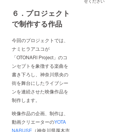
せください
ざいま
支援の
す ・
際、備
2030年
考欄に
６．プロジェクト
までに
ご希望
開催を
内容の
で制作する作品
予定す
記入を
るフェ
お願い
スのご
いたし
招待券
ます ※
今回のプロジェクトでは、
（1名様
後日、
ナミヒラアユコが
分） ※
メッ
開催場
セージ
「OTONARI Project」のコ
所は神
などで
奈川県
詳しい
ンセプトを象徴する楽曲を
央とな
ヒアリ
ります
ングを
書き下ろし、神奈川県央の
させて
いただ
街を舞台にしたライブシー
きます
・プロ
ンを連続させた映像作品を
モー
制作します。
ション
動画制
作（2分
映像作品の企画、制作は、
程度の
作品）
動画クリエーターの
YOTA
※ご支援
の際、
NARUSE
（神奈川県厚木市