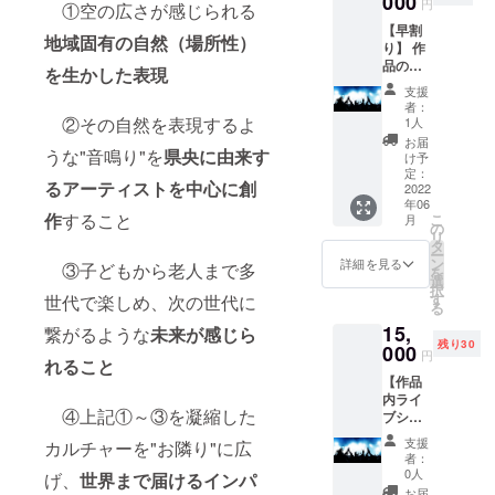
000
メッ
せてい
円
①空の広さが感じられる
・お礼
作品の
セージ
ただく
【早割
メール
エンド
＆
ことが
地域固有の自然（場所性）
り】 作
（デー
ロール
ZINE（
できま
品の撮
タ） ・
にお名
を生かした表現
冊子）
す
影当日
オフ
前を記
・
支援
のライ
ショッ
載
OTONA
者：
ブシー
ト写真
②その自然を表現するよ
（大）
1人
RIの職
ンに鑑
・2030
※支援
人によ
お届
うな"音鳴り"を
県央に由来す
賞者と
年まで
時、必
け予
るプレ
してエ
のロー
定：
ず備考
ミアム
るアーティストを中心に
創
キスト
2022
ドマッ
欄に掲
産品➀ ※
年06
ラ参加
プ（デ
載を希
ガラス
作
すること
こ
月
権利 ・
ザイン
の
望され
職人手
リ
お礼
版/デー
タ
るお名
製のグ
ー
メール
タ） ・
ン
前をご
詳細を見る
ラス
③子どもから老人まで多
を
・オフ
オリジ
選
記入く
（厚木
択
ショッ
ナルス
す
世代で楽しめ、次の世代に
ださい
グラス
る
ト写真
テッ
・2030
スタジ
15,
（デー
繋がるような
未来が感じら
カー（2
年まで
オ）×1
残り30
タ） ・
000
枚） ・
に開催
個
円
れること
作品の
次回イ
を予定
【作品
エンド
ベント
する
内ライ
ロール
参加チ
フェス
④上記①～③を凝縮した
ブシー
にお名
ケット
のご招
ンのエ
前を記
（2名
待券（1
支援
カルチャーを"お隣り"に広
キスト
載
分） ※
名様
者：
ラ参加
（小）
開催場
0人
分） ※
げ、
世界まで届けるインパ
権利】
※支援
所は神
開催場
お届