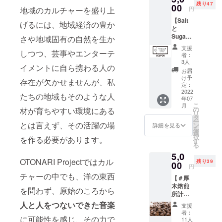
残り47
録。
00
望され
円
地域のカルチャーを盛り上
OTONA
るお名
【Salt
RI
前をご
げるには、地域経済の豊か
と
project
記入く
Sugar
立ち上
さや地域固有の自然を生か
ださい
で使え
げに関
支援
る共通
しつつ、芸事やエンターテ
わって
者：
金券
くだ
3人
イメントに自ら携わる人の
4000円
さった
お届
（1
記念に
け予
存在が欠かせませんが、私
枚）】
形とし
定：
神奈川
2022
て残る
たちの地域もそのような人
年07
県内に
DVD-R
こ
月
美容室
を作成
の
材が育ちやすい環境にある
リ
のSalt
しま
タ
ー
は4店
とは言えず、その活躍の場
す。 白
ン
詳細を見る
を
舗、ア
盤（試
選
択
を作る必要があります。
イラッ
聴版）
す
る
シュサ
の簡易
5,0
ロンの
的なも
OTONARI Projectではカル
残り39
sugarは
00
のには
円
6店舗あ
なりま
チャーの中でも、洋の東西
【＃厚
りま
すがお
木焙煎
す。
礼メー
を問わず、原始のころから
所計画
OTONA
ルを添
OTONA
RIエリ
えてお
人と人をつないできた音楽
支援
RI ブレ
アにお
送りい
者：
ンド200
に可能性を感じ、その力で
住まい
たしま
11人