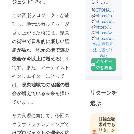
ジェクト"
です。
しくした
い！
OTONARI_Project
その想いで
この音楽プロジェクトが成
https://instagram.com/otonari_project?igshid=YmMyMTA2M2Y=
街と街の架
https://www.townnews.co.jp/0402/2014/04/25/234309.html
功し、地元のカルチャーが
https://musaic.bio/1644458637804
け橋となる
盛り上がった時には、県央
https://www.youtube.com/c/YOTANARUSE
フェスを企
https://www.youtube.com/watch?v=0HUVmyyQgO0
の
街中で日常的に楽しい話
画中。
特定商取引
題が溢れ
、
地元の街で遊ぶ
法に基づく
神奈川の真
表記
機会が今以上に増える
はず
ん中を走
メッセー
です。また、アーティスト
る、相模川
ジを送る
と大山（丹
やクリエイターにとって
沢山地）を
は、
県央地域での活躍の機
お隣に、県
リターンを
会が増えている
未来を描い
央には海老
名市や厚木
ています。
選ぶ
市などの街
がありま
その実現に向けて、今回の
目標金額
す。
クラウドファンディングで
未達でも
リターン
は
プロジェクトの理念を広
この場所の