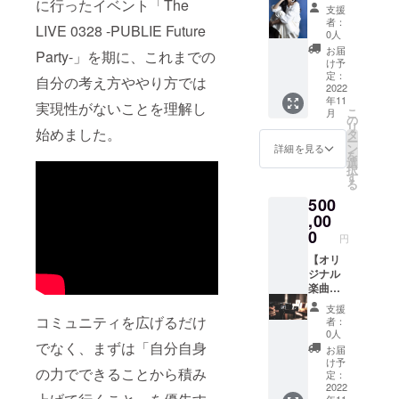
タ） ・
欄に掲
程・場
た内容
作プラ
に行ったイベント「The
す） ・
支援
作品の
載を希
所や音
となり
ン】 あ
次回イ
者：
LIVE 0328 -PUBLIE Future
エンド
望され
響関係
ます。
なたの
ベント
0人
ロール
るお名
などの
演奏を
ため
参加チ
お届
Party-」を期に、これまでの
にお名
前をご
詳細は
実際に
に、オ
ケット
け予
前を記
記入く
別途ご
行うた
リジナ
（1名
定：
自分の考え方ややり方では
載
ださい
相談 ※
め、店
ル楽曲
2022
分）
年11
（大）
・作品
出張先
舗など
を1曲制
※2022
実現性がないことを理解し
こ
月
※支援
ライブ
によっ
をお持
作いた
年10月
の
リ
時、必
シーン
ては交
ちの方
しま
始めました。
22日
タ
ー
ず備考
に鑑賞
通費・
などに
す。 制
（土）
ン
詳細を見る
を
欄に掲
者とし
滞在費
おすす
作にあ
に神奈
選
択
載を希
てエキ
をご負
めで
たって
川県央
す
る
望され
ストラ
担いた
す。 お
は、お
の某所
500
るお名
参加権
だく場
客様や
話しを
で開催
前をご
利（1名
合があ
従業員
お聞き
,00
予定の
記入く
分）
ります
様への
する機
シーク
0
円
ださい
※2022
サービ
会を設
レット
・作品
年6月4
スの要
けさせ
【オリ
イベン
ライブ
日
素も期
ていた
ジナル
トへ1名
シーン
（土）
待で
だき、
楽曲・
をご招
に鑑賞
実施 ※
き、関
想いや
プロ
待しま
支援
者とし
会場は
係者や
ストー
モー
す ※開
コミュニティを広げるだけ
者：
てエキ
神奈川
コミュ
リーを
ション
催場所
0人
ストラ
県海老
ニティ
ヒアリ
動画制
でなく、まずは「自分自身
は神奈
お届
参加権
名市内
を輪を
ングい
作】 ご
川県海
け予
の力でできることから積み
利（1名
となり
より温
たしま
要望を
老名
定：
分）
ます ・
かく
す。ご
お聞き
2022
市、厚
年11