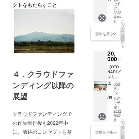
作品の
時、必
クトをもたらすこと
奈川県
け予
所は神
撮影当
ず備考
定：
海老名
奈川県
日のラ
2022
欄に掲
市、厚
央とな
年06
イブ
載を希
木市、
ります
こ
月
シーン
望され
の
座間市
・作品
リ
に鑑賞
るお名
タ
など県
のロケ
ー
者とし
前をご
ン
央地域
詳細を見る
地巡り
を
てエキ
記入く
選
の会場
WEBツ
択
ストラ
ださい
す
となり
アー
る
参加権
・作品
ます ※
※2022
20,
利 ・お
ライブ
開催時
年7月16
礼メー
000
シーン
間はあ
日
円
ル ・オ
に鑑賞
らため
（土）
【OTO
フ
者とし
てご連
午前 ※
４．クラウドファ
NARIプ
ショッ
てエキ
絡いた
場所は
レミア
ト写真
ストラ
します
WEB上
ムおす
（デー
ンディング以降の
参加権
にて行
支援
そ分け
タ） ・
利（1名
者：
います
付き】
作品の
分）
2人
展望
（Zoom
ボイス
エンド
※2022
お届
ミー
メッ
ロール
年6月4
け予
ティン
セージ
にお名
定：
日
グ）
＆
2022
前を記
（土）
クラウドファンディングで
年07
ZINE（
載
実施 ※
こ
月
冊子）
（小）
の作品制作後も2022年中
の
会場は
リ
をお送
※支援
タ
神奈川
ー
に、前述のコンセプトを基
りいた
時、必
ン
県海老
詳細を見る
を
しま
ず備考
選
名市内