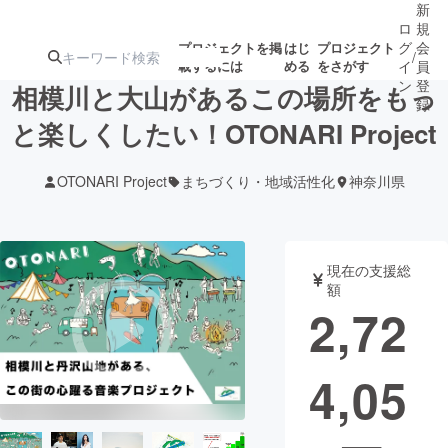
新
ロ
規
グ
会
プロジェクトを掲
はじ
プロジェクト
/
載するには
める
をさがす
イ
員
ン
登
相模川と大山があるこの場所をもっ
録
と楽しくしたい！OTONARI Project
人気のプロ
注目のリ
注目の新着プロ
募集終了が近いプ
もうすぐ公開
OTONARI Project
まちづくり・地域活性化
神奈川県
ジェクト
ターン
ジェクト
ロジェクト
されます
アート・写真
音楽
現在の支援総
額
2,72
テクノロジー・ガジェット
ゲーム・サ
4,05
映像・映画
書籍・雑誌
ビジネス・起業
チャレンジ