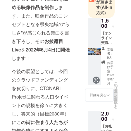
が届きま
魅力を音楽
める
映像
作品を制作
しま
す
(All-in
などで表現
方式)
す。また、映像作品のコン
して、ここ
1,5
セプトとなる県央地域の"ら
に住まう人
00
円
たちの心を
しさ”が感じられる楽曲を書
【オン
つないで、
ライン
き下ろし、その
お披露目
交流
街をもっと
会】
Live
を
2022年6月4日に開催
支援
楽しくして
OTONA
者：
RI
行きます。
します！
9人
Project
お届
のメン
け予
プロジェク
バーや
今後の展望としては、今回
定：
サポー
2022
トチームの
のクラウドファンディング
年07
トする
メンバーは
こ
月
クリエ
の
を皮切りに、OTONARI
リ
現在、5人。
イター
タ
ー
らが
ン
ここからス
詳細を見る
Projectに関わる人口やイベ
を
集った
選
タートしま
択
交流会
す
ントの規模を徐々に大きく
る
にご参
す！
2,0
加いた
し、将来的（目標2030年）
海老名市で
だける
00
円
まちづくり
に
この街に住まう人たちが
もので
【お礼
す。
をする、鈴
毎年心待ちにするような音
のメー