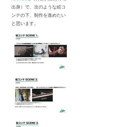
備考欄
にご希
出身）で、次のような絵コ
望内容
ンテの下、制作を進めたい
の記入
をお願
と思います。
いいた
します
※後日、
メッ
セージ
などで
詳しい
ヒアリ
ングを
させて
いただ
きます