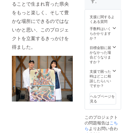
す。
考欄に
ます ※
ることで生まれ育った県央
セージ
ご希望
後日、
などで
内容の
メッ
をもっと楽しく、そして豊
詳しい
記入を
セージ
支援に関するよ
ヒアリ
お願い
などで
かな場所にできるのではな
くある質問
ングを
いたし
詳しい
させて
手数料はいく
いかと思い、このプロジェ
ます ※
ヒアリ
いただ
らかかります
後日、
ングを
きます
クトを立案するきっかけを
か？
メッ
させて
セージ
いただ
得ました。
目標金額に届
などで
きます
かなかった場
詳しい
※楽曲の
合どうなりま
ヒアリ
著作権
すか？
ングを
はナミ
させて
ヒラア
支援で困った
いただ
ユコに
時はどこに相
きます
帰属し
談したらいい
※撮影地
ます ※
ですか？
までの
商用利
移動距
用に関
離に
しまし
ヘルプページを
よって
てはご
見る
は別
相談く
途、交
ださい
通費を
・オリ
このプロジェクト
頂だい
ジナル
の問題報告は
こち
する場
ロゴ制
ら
よりお問い合わ
合がご
作 ※ご