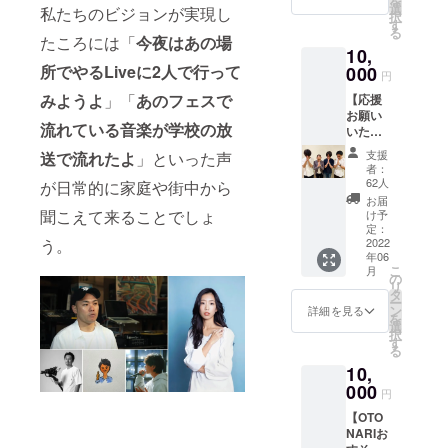
を
予定の
・お礼
選
ただき
成する
私たちのビジョンが実現し
択
シーク
メール
す
ます ※
もので
る
レット
・珈琲
たころには「
今夜はあの場
有効期
す。商
10,
イベン
OTONA
限2022
用利用
トへ1名
所でやるLiveに2人で行って
000
RI ブレ
年12月
はお控
円
をご招
ンド200
末まで
えくだ
みようよ
」「
あのフェスで
【応援
待しま
ｇ ※珈
さい
お願い
す。 ・
琲につ
※DVD-
流れている音楽が学校の放
いたし
お礼
いて ・
R作品の
ます】
メール
名称：
転売・
支援
送で流れたよ
」といった声
「OTO
（デー
OTONA
者：
外部流
NARIに
タ） ・
RIブレ
62人
が日常的に家庭や街中から
出厳禁
関わっ
オフ
ンド ・
お届
※映像作
てよ
ショッ
聞こえて来ることでしょ
原材料
け予
品の著
かっ
ト写真
定：
名：
作権は
た」と
2022
う。
・2030
コー
OTONA
年06
思って
年まで
ヒー豆
RI
こ
月
いただ
のロー
の
・内容
project(
リ
けるよ
ドマッ
タ
量：
Yota
ー
う、心
プ（デ
ン
200g ・
詳細を見る
Naruse
を
を込め
ザイン
選
保存方
)、楽曲
択
てビ
版/デー
す
法：直
の著作
る
ジョン
タ） ・
射日光
権はナ
10,
の実現
オリジ
を避
ミヒラ
に向け
000
ナルス
け、高
円
アユコ
てがん
テッ
温多湿
に帰属
【OTO
ばりま
カー（2
を避け
します
NARIお
す。 ・
枚） ・
て保管