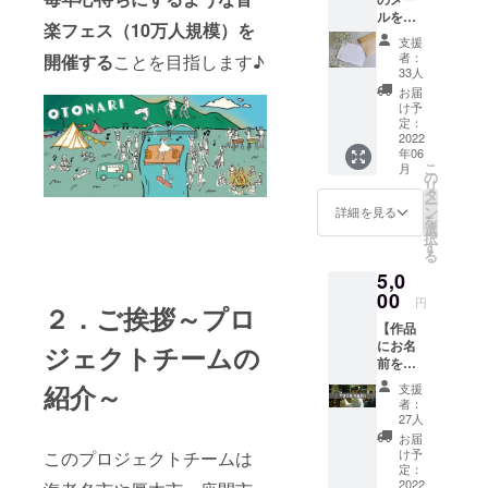
OTONA
木輝彦をは
ルをお
RIの輪
楽フェス（10万人規模）を
送りい
じめ、座間
を広げ
支援
たしま
たり、
者：
市出身のシ
開催する
ことを目指します♪
す】 ・
神奈川
33人
ンガーソン
お礼
県央を
お届
メール
楽しく
グライ
け予
・オフ
する
定：
ター・ナミ
ショッ
2022
「OTO
年06
ヒラアユコ
ト写真
NARI
こ
月
（デー
Project
の
など。
リ
タ） ・
」につ
タ
メンバーの
ー
2030年
いて話
ン
詳細を見る
を
までの
活動詳細は
したり
選
択
ロード
する交
す
ウェブサイ
る
マップ
流の機
トのリンク
5,0
（デザ
会で
イン版/
00
す。 ・
からご確認
円
２．ご挨拶～プロ
デー
お礼
いただけま
【作品
タ）
メール
にお名
す。
ジェクトチームの
・オフ
前をク
ショッ
レジッ
ト写真
紹介～
支援
トしま
（デー
者：
す】 ・
タ） ・
27人
お礼
オンラ
お届
メール
イン交
け予
このプロジェクトチームは
・オフ
定：
流会の
ショッ
2022