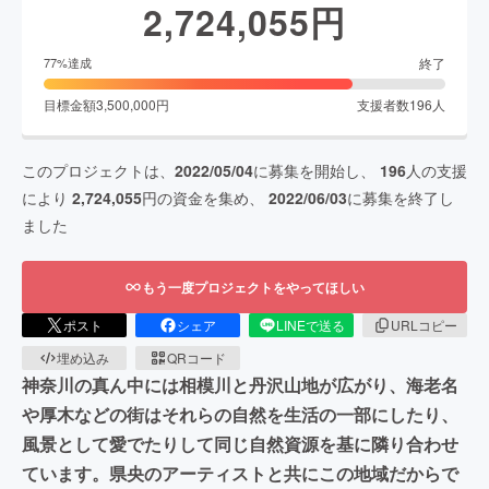
2,724,055
円
終了
77
%達成
目標金額
3,500,000
円
支援者数
196
人
このプロジェクトは、
2022/05/04
に募集を開始し、
196
人の支援
により
2,724,055
円の資金を集め、
2022/06/03
に募集を終了し
ました
もう一度プロジェクトをやってほしい
ポスト
シェア
LINEで送る
URLコピー
埋め込み
QRコード
神奈川の真ん中には相模川と丹沢山地が広がり、海老名
や厚木などの街はそれらの自然を生活の一部にしたり、
風景として愛でたりして同じ自然資源を基に隣り合わせ
ています。県央のアーティストと共にこの地域だからで