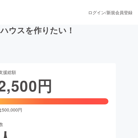
ログイン
/
新規会員登録
アハウスを作りたい！
うすぐ公開されます
支援総額
プロダクト
2,500
円
ファッション
スポーツ
00,000円
数
ア
ソーシャルグッド
人