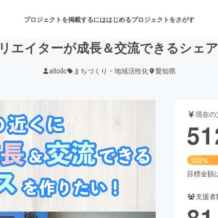
プロジェクトを掲載するには
はじめる
プロジェクトをさがす
リエイターが成長＆交流できるシェ
altollc
まちづくり・地域活性化
愛知県
注目のリターン
注目の新着プロジェクト
募集終了が近いプロジェクト
も
現在の
音楽
舞台・パフォーマンス
51
ゲーム・サービス開発
フード・飲食店
102%
書籍・雑誌出版
アニメ・漫画
目標金額は5
支援者
チャレンジ
ビューティー・ヘルスケ
81