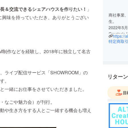
長＆交流できるシェアハウスを作りたい！
」
商社事業、
）に興味を持っていただき、ありがとうござい
生。
2022年
Creator
https://a
特定商取
制作などを経験し、2018年に独立して名古
、ライブ配信サービス「SHOWROOM」の
リターン
す。
と一緒にお仕事をさせていただきました。
目
・なごや魅力会）が刊行。
動や生き方をする人とご一緒する機会も増え