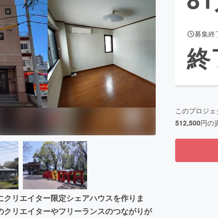
募集終
CAMPFIRE for Social Good
CAMPFIRE Creation
終
CAMPFIREふるさと納税
machi-ya
コミュニティ
このプロジェ
512,500
円の
にクリエイター限定シェアハウスを作りま
のクリエイターやフリーランスのつながりが