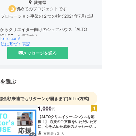
愛知県
初めてのプロジェクトです
プロモーション事業の２つの柱で2021年7月に誕
5月からクリエイター向けのシェアハウス「ALTO
's HOUSE」を運営する。
lto-llc.com/
引法に基づく表記
メッセージを送る
を選ぶ
標金額未達でもリターンが届きます
(All-in方式)
1,000
円
【ALTOクリエイターズハウスを応
援！】 応援のご支援をいただいた方
に、心を込めた感謝のメッセージを
メールでお送りします！
支援者：31人