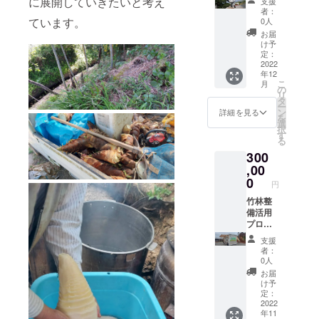
に展開していきたいと考え
支援
をお約
収、廃
致しま
者：
束する
棄まで
す！ エ
ています。
0人
もので
する場
コボス
お届
はあり
合・・
コは草
け予
ませ
・最大
刈りと
定：
ん。あ
300坪ま
剪定の
2022
年12
らかじ
で（条
専門会
こ
月
めご了
件に
社で
の
リ
承くだ
よって
す。近
タ
ー
さい。
変わり
隣地区
ン
詳細を見る
を
クロネ
ます）
にはな
選
択
コDM便
とさせ
ります
す
る
にて発
ていた
が、一
300
送しま
だきま
般的な
す ・10
す。 複
一戸建
,00
月末ま
数個所
ての庭
0
円
での発
にて実
のお手
送を予
施は可
入れを
竹林整
定して
能です
させて
備活用
おりま
が、移
頂きま
プロ
すが、
動時間
す。3、
ジェク
支援
本業の
も含め1
4名程度
ト現場
者：
都合で
日で終
でお伺
＆エコ
0人
遅れる
わる内
いし1日
ボスコ
お届
場合が
容にて
で終わ
拠点ご
け予
ござい
ご検討
る程度
案内！
定：
ます。
お願い
です。
もちろ
2022
年11
（遅れ
いたし
マツや
ん事業