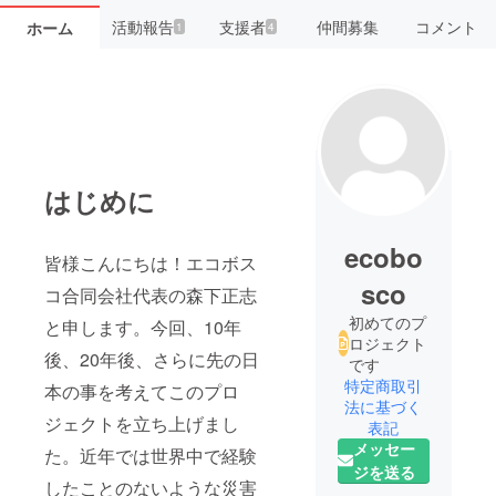
活動報告
支援者
仲間募集
コメント
ホーム
1
4
はじめに
ecobo
皆様こんにちは！エコボス
sco
コ合同会社代表の森下正志
初めてのプ
と申します。今回、10年
ロジェクト
後、20年後、さらに先の日
です
特定商取引
本の事を考えてこのプロ
法に基づく
ジェクトを立ち上げまし
表記
メッセー
た。近年では世界中で経験
ジを送る
したことのないような災害