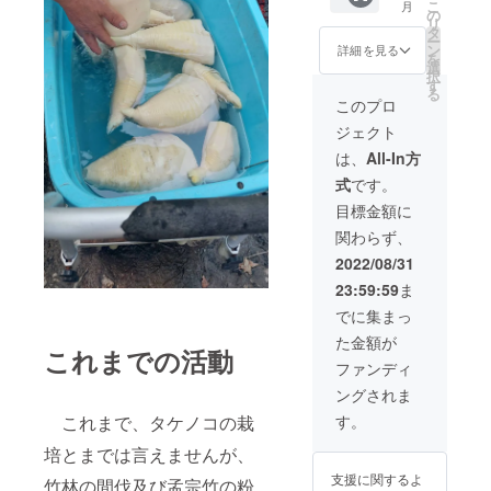
こ
月
る場合
ます。
モミジ
内容説
の
リ
はメー
複数日
もお任
明付
タ
ー
ルにて
になる
せくだ
き！ 時
ン
詳細を見る
を
ご案内
ような
さい！
間が合
選
択
いたし
場合は
もちろ
えば昼
す
る
ます）
別途追
ん回
食も付
このプロ
加料金
収、廃
くか
ジェクト
にて対
棄まで
も？ 今
応も可
込みで
回多大
は、
All-In方
能で
すの
なご支
式
です。
す。ご
で、安
援を頂
相談く
心して
いた方
目標金額に
ださ
お任せ
へ、
関わらず、
い。 行
くださ
しっか
橋市を
い！ ※
りと取
2022/08/31
中心に
事前に
組み内
23:59:59
ま
活動し
必ず現
容をご
てます
地の下
説明さ
でに集まっ
ので、
見をさ
せて頂
た金額が
概ねの
せて頂
きたい
これまでの活動
対応エ
き、打
と思い
ファンディ
リアだ
合せを
ます。
ングされま
け記載
させて
時期は
しま
頂きま
概ね10
す。
これまで、タケノコの栽
す。 そ
す。 複
月～12
の他、
数個所
月の間
培とまでは言えませんが、
なにか
にて実
で、日
支援に関するよ
竹林の間伐及び孟宗竹の粉
ご要望
施は可
程はご