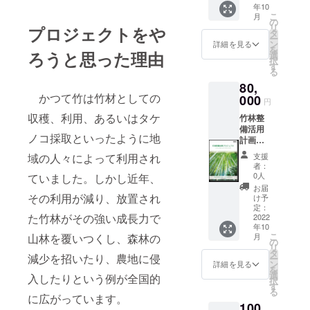
年10
真空断
カー在
いでＸ
こ
月
熱タン
庫の都
の
Ｌを着
リ
プロジェクトをや
ブ
合で遅
タ
用して
ー
ラー 1
れる場
ン
いま
詳細を見る
を
個 ※
ろうと思った理由
合がご
選
す。 ・
択
画像は
ざいま
す
10月末
る
イメー
す。
までの
80,
ジです
（遅れ
発送を
かつて竹は竹材としての
宅急便
000
る場合
予定し
円
60サイ
はメー
ており
収穫、利用、あるいはタケ
竹林整
ズにて
ルにて
ます
備活用
発送 ・
ご案内
が、
ノコ採取といったように地
計画書
10月末
いたし
メー
原案
までの
ます）
カー在
支援
域の人々によって利用され
今回私
発送を
庫の都
者：
が考え
予定し
0人
ていました。しかし近年、
合で遅
ている
ており
れる場
お届
竹林整
ます
その利用が減り、放置され
け予
合がご
備活用
が、
定：
ざいま
た竹林がその強い成長力で
プロ
2022
メー
す。
年10
ジェク
カー在
（遅れ
こ
月
山林を覆いつくし、森林の
トの原
庫の都
の
る場合
リ
案を印
合で遅
タ
はメー
減少を招いたり、農地に侵
ー
刷した
れる場
ン
詳細を見る
ルにて
を
ものを
合がご
選
ご案内
入したりという例が全国的
択
差し上
ざいま
す
いたし
る
げま
す。
に広がっています。
ます）
100
す。 も
（遅れ