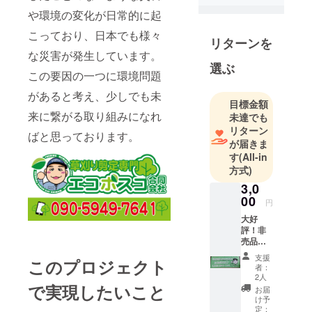
や環境の変化が日常的に起
こっており、日本でも様々
リターンを
な災害が発生しています。
選ぶ
この要因の一つに環境問題
があると考え、少しでも未
目標金額
来に繋がる取り組みになれ
未達でも
リターン
ばと思っております。
が届きま
す
(All-in
方式)
3,0
00
円
大好
評！非
売品！
エコボ
支援
このプロジェクト
スコオ
者：
リジナ
2人
ルタオ
で実現したいこと
お届
ル!!
け予
1枚 ネ
定：