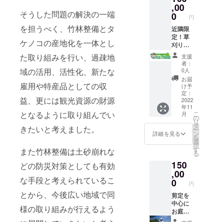
ちろん
,00
る場合
内容を
そうした問題の解決の一端
はメー
0
円
お読み
ルにて
を担うべく、竹林整備とタ
頂き、
近隣限
ご案内
ご自身
定！草
いたし
ケノコの産地化を一体とし
で取り
刈り致
ます）
組んで
しま
た取り組みを行い、過疎地
支援
頂いて
す！ 本
者：
もかま
業であ
0人
域の活用、活性化、新たな
いませ
る草刈
お届
ん。 た
りをさ
雇用や特産品としての収
け予
だし、
せて頂
定：
益、更には観光資源の財源
実証実
きま
2022
年11
験前の
す。 回
こ
となるように取り組んでい
月
もの
収無し
の
リ
で、あ
で草刈
タ
きたいと考えました。
ー
らゆる
りのみ
ン
詳細を見る
を
書籍な
の場
選
択
どから
合・・
す
また竹林整備は土砂崩れな
る
の記述
・最大
150
を基に
1000坪
どの防災対策としても有効
した計
まで(条
,00
な手段と考えられているこ
画書な
件に
0
円
ので、
よって
とから、今後広い地域で同
計画書
変わり
剪定を
通りに
ます）
中心に
様の取り組みが行えるよう
やって
草刈り
お庭の
も成功
して回
手入れ