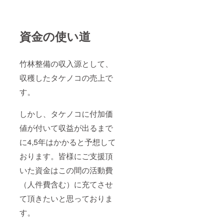
町、中
間市、
飯塚
市、田
資金の使い道
川市、
直方
市、小
竹町、
竹林整備の収入源として、
添田
町、大
収穫したタケノコの売上で
任町、
川崎
す。
町、香
春町、
しかし、タケノコに付加価
苅田
町、行
値が付いて収益が出るまで
橋市、
みやこ
に4,5年はかかると予想して
町、築
上町、
おります。皆様にご支援頂
豊前
市、吉
いた資金はこの間の活動費
富町、
（人件費含む）に充てさせ
上毛町
あたり
て頂きたいと思っておりま
まで
す。