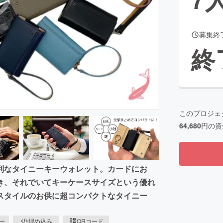
募集終
CAMPFIRE for Social Good
CAMPFIRE Creation
終
CAMPFIREふるさと納税
machi-ya
コミュニティ
このプロジェ
64,680
円の資
利なタイニーキーウォレット。カードにお
き、それでいてキーケースサイズという優れ
スタイルのお供に超コンパクトなタイニー
ピー
埋め込み
QRコード