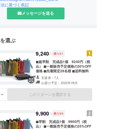
引法に基づく表記
メッセージを送る
を選ぶ
9,240
円
残り
21
◼︎超早割 完成品1個 9240円（税
込） ◼︎一般販売予定価格の30%OFF
価格 ◼︎先着限定28名様 ◼︎送料無料
支援者：7人
お届け予定：2022年09月
このリターンを選択する
る
9,900
円
残り
50
◼︎早割 完成品1個 9900円（税
込） ◼︎一般販売予定価格の25%OFF