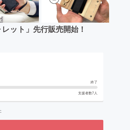
ォレット」先行販売開始！
終了
支援者数
7
人
た