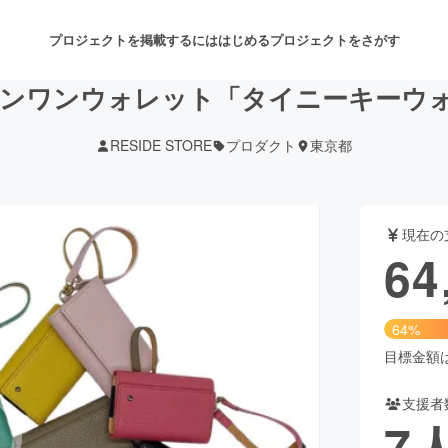
プロジェクトを掲載するには
はじめる
プロジェクトをさがす
ンワンウォレット「タイニーキーウ
RESIDE STORE
プロダクト
東京都
注目のリターン
注目の新着プロジェクト
募集終了が近いプロジェクト
も
現在の
音楽
舞台・パフォーマンス
64
ゲーム・サービス開発
フード・飲食店
64%
書籍・雑誌出版
アニメ・漫画
目標金額は1
支援者
チャレンジ
ビューティー・ヘルスケ
7