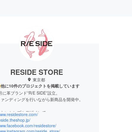
RESIDE STORE
東京都
他に10件のプロジェクトを掲載しています
2月に革ブランド”R/E SIDE”設立。
ファンディングを行いながら新商品を開発中。
こないシンプルデザインで
www.residestore.com/
うものだからこそ機能的に
reside.theshop.jp/
中間マージンを排除し適正価格にて提供
www.facebook.com/residestore/
www.instagram.com/reside_store/
ポリシーに物作りを行ない、現在インターネットを