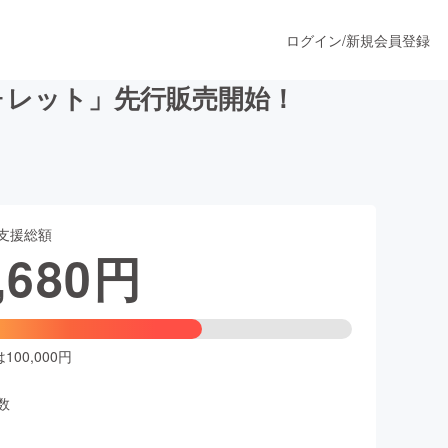
ログイン
/
新規会員登録
ォレット」先行販売開始！
うすぐ公開されます
支援総額
プロダクト
,680
円
ファッション
スポーツ
00,000円
数
ア
ソーシャルグッド
人