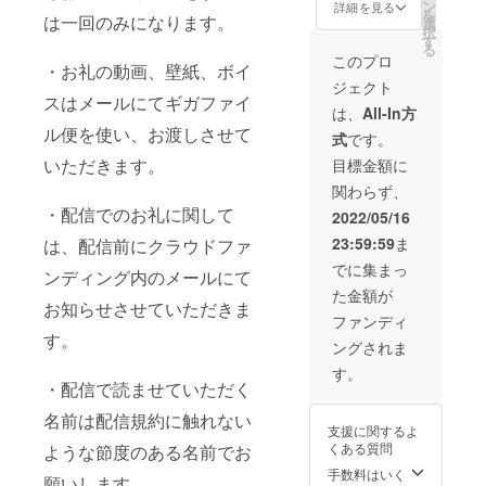
円まで
ン
詳細を見る
を
となり
は一回のみになります。
選
択
ます。
す
る
※購入す
このプロ
・お礼の動画、壁紙、ボイ
る場合
ジェクト
steam
スはメールにてギガファイ
のゲー
は、
All-In方
ムのみ
ル便を使い、お渡しさせて
式
です。
となり
ます。
いただきます。
目標金額に
関わらず、
・配信でのお礼に関して
2022/05/16
23:59:59
ま
は、配信前にクラウドファ
でに集まっ
ンディング内のメールにて
た金額が
お知らせさせていただきま
ファンディ
す。
ングされま
す。
・配信で読ませていただく
名前は配信規約に触れない
支援に関するよ
くある質問
ような節度のある名前でお
手数料はいく
願いします。