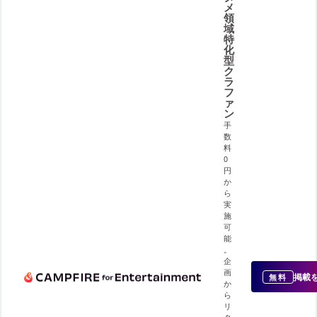
メ
領
域
特
化
型
ク
ラ
フ
ァ
ン
手
数
料
0
円
か
ら
実
施
可
能
。
企
画
掲載
無料
か
ら
リ