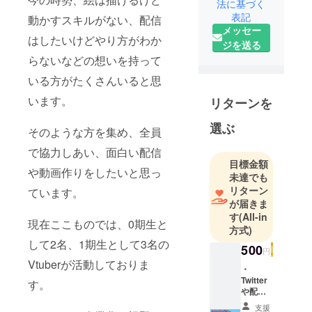
法に基づく
表記
動かすスキルがない、配信
メッセー
はしたいけどやり方がわか
ジを送る
らないなどの想いを持って
いる方がたくさんいると思
います。
リターンを
選ぶ
そのような方を集め、全員
で協力しあい、面白い配信
目標金額
や動画作りをしたいと思っ
未達でも
リターン
ています。
が届きま
す
(All-in
現在ここものでは、0期生と
方式)
して2名、1期生として3名の
500
円
Vtuberが活動しておりま
・
Twitter
す。
や配信
でお礼
支援