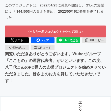
このプロジェクトは、
2022/04/23
に募集を開始し、
21
人の支援
により
144,500
円の資金を集め、
2022/05/16
に募集を終了しま
した
もう一度プロジェクトをやってほしい
ポスト
シェア
LINEで送る
URLコピー
埋め込み
QRコード
閲覧いただきありがとうございます。Vtuberグループ
「ここもの」の運営代表者、がいといいます。この度、
八千代こゐのPC購入の支援プロジェクトを始めさせてい
ただきました。皆さまのお力を貸していただきたいで
す！
エ
ン
タ