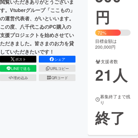
閲覧いただきありがとうございま
円
す。Vtuberグループ「ここもの」
まちづくり・地域活性化
の運営代表者、がいといいます。
この度、八千代こゐのPC購入の
CAMPFIRE for Social Good
CAMPFIRE Creation
72%
支援プロジェクトを始めさせてい
CAMPFIREふるさと納税
machi-ya
コミュニティ
目標金額は
ただきました。皆さまのお力を貸
200,000円
していただきたいです！
ポスト
シェア
支援者数
21
人
LINEで送る
URLコピー
埋め込み
QRコード
募集終了まで残
り
終了