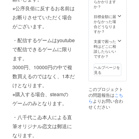
らかかります
か？
※公序良俗に反するお名前は
目標金額に届
お断りさせていただく場合
かなかった場
がございます。
合どうなりま
すか？
・配信するゲームはyoutube
支援で困った
時はどこに相
で配信できるゲームに限り
談したらいい
ですか？
ます。
3000円、10000円の中で複
ヘルプページを
見る
数買えるのではなく、1本だ
けとなります。
このプロジェクト
※購入する場合、steamの
の問題報告は
こち
ら
よりお問い合わ
ゲームのみとなります。
せください
・八千代こゐ本人による直
筆オリジナル恋文は郵送に
なります。