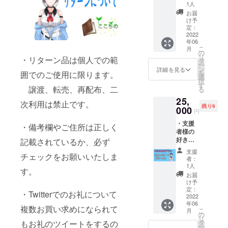
信して
いただ
1人
くれる
く場合
お届
券 ※
がござ
け予
ゲーム
いま
定：
の価格
2022
す。
年06
は定価
こ
月
税込み
の
リ
・リターン品は個人での範
3000円
タ
ー
までと
ン
詳細を見る
を
囲でのご使用に限ります。
なりま
選
択
す。 ※
す
譲渡、転売、再配布、二
る
購入す
25,
る場合
次利用は禁止です。
残り9
steam
000
円
のゲー
・支援
ムのみ
・備考欄やご住所は正しく
者様の
となり
好きな
ます。
記載されているか、必ず
ゲーム
支援
チェックをお願いいたしま
を1回配
者：
信して
1人
す。
くれる
お届
券 ※
け予
ゲーム
定：
・Twitterでのお礼について
の価格
2022
年06
は定価
複数お買い求めになられて
こ
月
税込み
の
リ
10000
タ
もお礼のツイートをするの
ー