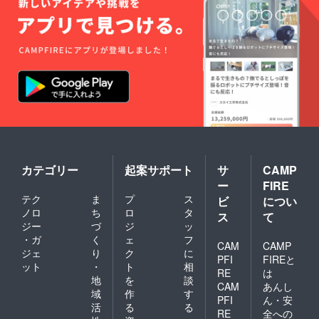
カテゴリー
起案サポート
サ
CAMP
ー
FIRE
テク
ま
プ
ス
ビ
につい
ノロ
ち
ロ
タ
ス
て
ジー
づ
ジ
ッ
・ガ
く
ェ
フ
CAM
CAMP
ジェ
り
ク
に
PFI
FIREと
ット
・
ト
相
RE
は
地
を
談
CAM
あんし
域
作
す
PFI
ん・安
活
る
る
RE
全への