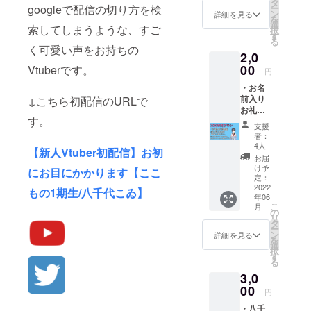
ちらか
タ
googleで配信の切り方を検
ー
を備考
ン
詳細を見る
を
欄にお
選
索してしまうような、すご
択
書きく
す
る
ださ
く可愛い声をお持ちの
2,0
い。 ※
公序良
00
Vtuberです。
円
俗に反
・お名
するお
前入り
↓こちら初配信のURLで
名前は
お礼動
書きま
す。
画 ※呼
せん。
支援
んで欲
者：
しいお
4人
【新人Vtuber初配信】お初
名前を
お届
備考欄
け予
にお目にかかります【ここ
にお書
定：
きくだ
2022
もの1期生/八千代こゐ】
年06
さい。
こ
月
※公序良
の
リ
俗に反
タ
ー
するお
ン
詳細を見る
を
名前は
選
択
お断り
す
る
させて
3,0
いただ
く場合
00
円
がござ
・八千
いま