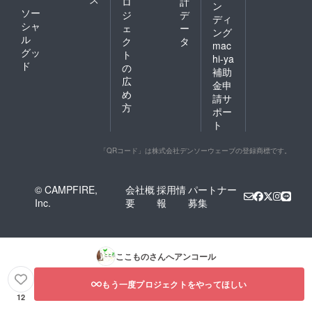
ロ
計
ン
ソー
ジ
デ
ディ
シャ
ェ
ー
ング
ル
ク
タ
mac
グッ
ト
hi-ya
ド
の
補助
広
金申
め
請サ
方
ポー
ト
「QRコード」は株式会社デンソーウェーブの登録商標です。
© CAMPFIRE,
会社概
採用情
パートナー
Inc.
要
報
募集
ここもの
さんへアンコール
もう一度プロジェクトをやってほしい
12