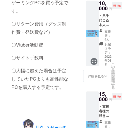
ゲーミングPCを買う予定で
10,
残り6
000
円
す。
・八千
代こゐ
〇リターン費用（グッズ制
本人に
よる直
作費・発送費など）
支援
筆オリ
者：
ジナル
4人
恋文 ※
〇Vtuber活動費
お届
郵送と
け予
なりま
定：
す。 ※
2022
〇サイト手数料
年06
ご支援
こ
月
時、備
の
リ
〇大幅に超えた場合は予定
考欄に
タ
ー
呼ばれ
ン
詳細を見る
していたPCよりも高性能な
を
たいお
選
択
名前を
す
PCを購入する予定です。
る
ご記入
15,
くださ
残り9
い。 ※
000
円
公序良
・支援
俗に反
者様の
するお
好きな
名前は
ゲーム
お断り
支援
を1回配
させて
者：