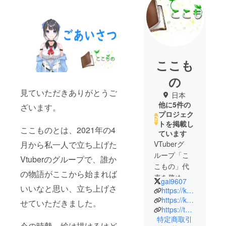
ここも
の
見ていただきありがとうご
日本
他に5件の
ざいます。
プロジェク
トを掲載し
ここものとは、2021年の4
ています
月から私一人で立ち上げた
VTuberグ
ループ「こ
Vtuberのグループで、誰か
こもの」代
の物語がここから始まれば
表を務めさ
gai9607
いいなと思い、立ち上げさ
せていただ
https://kokomonojp.wordpress.com/
いておりま
https://kokomono.booth.pm/
せていただきました。
https://twitter.com/kokomonoo
特定商取引
今の時勢、絵は描けるけど