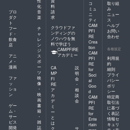
性
資
コ
取り組
化
料
ミュ
み
プロ
音
請
ニ
ニュー
ダク
楽
求
ティ
ス
ト
CAM
ヘルプ
クラウドファ
フー
チ
PFI
お問い
ンディングの
ド・
ャ
RE
合わせ
ノウハウを無
飲食
レ
Crea
料で学ぼう
店
ン
tion
各種規定
CAMPFIRE
ジ
CAM
アカデミー
アニ
ス
利用規
PFI
メ・
ポ
約
RE
漫画
ー
CA
説
細則
for
ツ
MP
明
プライ
Soci
ファ
映
FI
会
バシー
al
ッ
像
RE
・
ポリ
Goo
ショ
・
ア
相
シー
d
ン
映
カ
談
特定商
CAM
画
デ
会
取引法
PFI
ゲー
書
ミ
に基づ
RE
ム・
籍
ー
く表記
for
サー
・
と
情報セ
Ente
ビス
雑
は
キュリ
rtain
開発
誌
ク
サ
ティ方