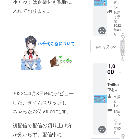
・八千
ゆくゆくは企業化も視野に
者：
代こゐ
7人
入れております。
がラー
お届
メンか
け予
抹茶の
定：
何かを
2022
年05
摂取し
こ
月
て喜ぶ
の
リ
タ
ー
ン
詳細を見る
を
選
択
す
る
1,0
00
円
・
Twitter
でお礼
2022年4月8日㈮にデビュー
※アカウ
支援
ント名
者：
した、タイムスリップし
か呼ん
2人
で欲し
ちゃったお侍Vtuberです。
お届
い名前
け予
を記載
定：
します
2022
初配信で配信の切り上げ方
年05
ので、
こ
月
が分からず、配信中に
そのど
の
リ