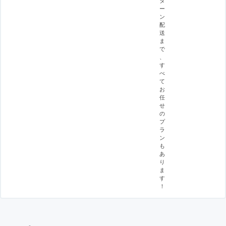
タ
ー
ン
配
送
ま
で
、
す
べ
て
お
任
せ
の
プ
ラ
ン
も
あ
り
ま
す
！