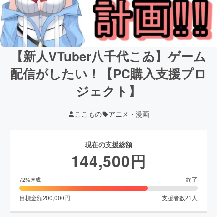
【新人VTuber八千代こゐ】ゲーム
配信がしたい！【PC購入支援プロ
ジェクト】
ここもの
アニメ・漫画
現在の支援総額
144,500
円
終了
72
%達成
目標金額
200,000
円
支援者数
21
人