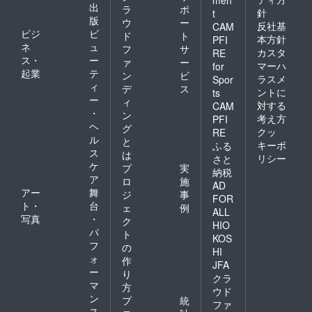
men
出
ラ
ポ
針
t
版
ウ
ー
反社基
CAM
ビジ
ビ
ド
ト
本方針
PFI
ネ
ュ
フ
サ
カスタ
RE
ス・
ー
ァ
ー
マーハ
for
起業
テ
ン
ビ
ラスメ
Spor
ィ
デ
ス
ントに
ts
ー
ィ
対する
CAM
・
ン
考え方
PFI
ヘ
グ
クッ
RE
ル
と
キーポ
ふる
ス
は
リシー
さと
ケ
プ
実
納税
ア
ロ
施
AD
アー
舞
ジ
事
FOR
ト・
台
ェ
例
ALL
写真
・
ク
HIO
パ
ト
KOS
フ
の
HI
ォ
作
JFA
ー
り
クラ
マ
方
ウド
ン
プ
統
ファ
ス