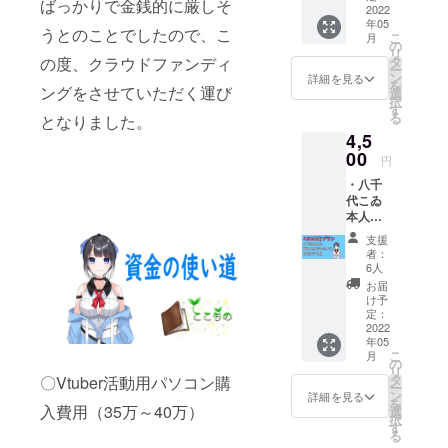
ばっかりで金銭的に厳しそ
しいお
2022
年05
名前を
うとのことでしたので、こ
こ
月
備考欄
の
リ
にお書
の度、クラウドファンディ
タ
ー
きくだ
ン
詳細を見る
を
ングをさせていただく運び
さい。
選
択
※公序良
す
る
となりました。
俗に反
4,5
するお
名前は
00
円
お断り
・八千
させて
代こゐ
いただ
本人に
く場合
よる直
がござ
支援
筆サイ
いま
者：
ンとオ
す。
6人
リジナ
お届
ルメッ
け予
セージ
定：
入りCF
2022
年05
限定オ
こ
月
リジナ
の
リ
ル壁紙
タ
〇Vtuber活動用パソコン購
ー
ン
詳細を見る
を
入費用（35万～40万）
選
択
す
る