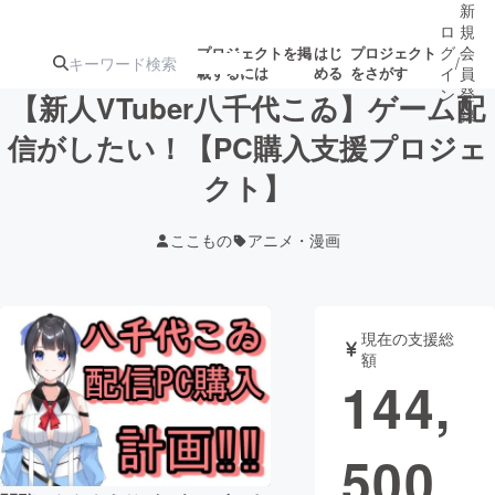
新
ロ
規
グ
会
プロジェクトを掲
はじ
プロジェクト
/
載するには
める
をさがす
イ
員
ン
登
【新人VTuber八千代こゐ】ゲーム配
録
信がしたい！【PC購入支援プロジェ
クト】
人気のプロ
注目のリ
注目の新着プロ
募集終了が近いプ
もうすぐ公開
ジェクト
ターン
ジェクト
ロジェクト
されます
ここもの
アニメ・漫画
アート・写真
音楽
現在の支援総
テクノロジー・ガジェット
ゲーム・サ
額
144,
映像・映画
書籍・雑誌
500
ビジネス・起業
チャレンジ