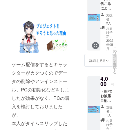
代こゐ
す。
による
目覚ま
支援
し＆お
者：
休みボ
2人
イス
お届
け予
定：
2022
年05
こ
月
の
リ
タ
ー
ン
詳細を見る
を
ゲーム配信をするとキャラ
選
択
す
る
クターがカクつくのでデー
4,0
タの削除やアンインストー
00
円
ル、PCの初期化などをしま
・新PC
お披露
したが効果がなく、PCの購
目配信
にてお
入を検討しておりました
支援
名前を
者：
が、
読み上
1人
げての
お届
本人がタイムスリップした
お礼 呼
け予
んで欲
定：