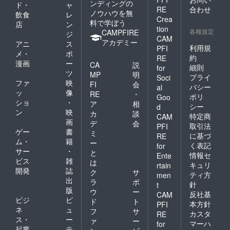
ンディングの
ド・
ャ
RE
合わせ
ノウハウを無
飲食
レ
Crea
料で学ぼう
店
ン
tion
各種規定
CAMPFIRE
ジ
CAM
アカデミー
アニ
ス
利用規
PFI
メ・
ポ
約
RE
漫画
ー
CA
説
細則
for
ツ
MP
明
プライ
Soci
ファ
映
FI
会
バシー
al
ッ
像
RE
・
ポリ
Goo
ショ
・
ア
相
シー
d
ン
映
カ
談
特定商
CAM
画
デ
会
取引法
PFI
ゲー
書
ミ
に基づ
RE
ム・
籍
ー
く表記
for
サー
・
と
情報セ
Ente
ビス
雑
は
キュリ
rtain
開発
誌
ク
サ
ティ方
men
出
ラ
ポ
針
t
版
ウ
ー
反社基
CAM
ビジ
ビ
ド
ト
本方針
PFI
ネ
ュ
フ
サ
カスタ
RE
ス・
ー
ァ
ー
マーハ
for
起業
テ