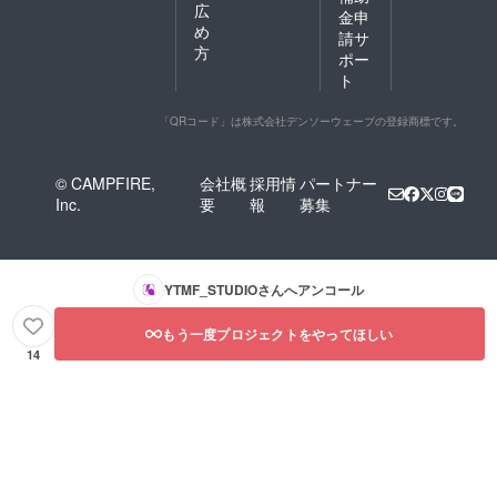
広
金申
め
請サ
方
ポー
ト
「QRコード」は株式会社デンソーウェーブの登録商標です。
© CAMPFIRE,
会社概
採用情
パートナー
Inc.
要
報
募集
YTMF_STUDIO
さんへアンコール
もう一度プロジェクトをやってほしい
14