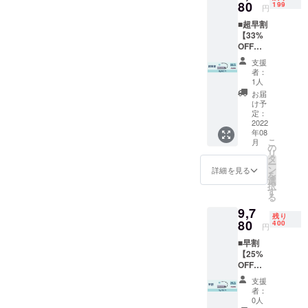
80
199
円
■超早割
【33%
OFF】
200台限
支援
定 ■予
者：
定定
1人
価：
お届
13,000
け予
円（税
定：
込）
2022
年08
⇒8,680
こ
月
円(税・
の
リ
送料込)
タ
ー
■内容
ン
詳細を見る
を
『llano
選
択
』1台
す
る
(日本語
9,7
取り扱
残り
い説明
80
400
円
書や付
■早割
属品が
【25%
ない) ■
OFF】
お届け
400台限
予定：
支援
定 ■予
2022年
者：
定定
8月末ま
0人