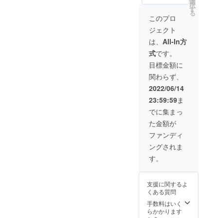
はデザ
選
合がご
択
(日本語
インや
す
ざいま
る
取り扱
仕様が
す。 ※
このプロ
い説明
違う可
皆様の
ジェクト
書や付
能性が
応援購
属品が
ござい
入によ
は、
All-In方
ない) ■
ます。
り量産
式
です。
お届け
製品の
効率が
予定：
性能は
向上し
目標金額に
2022年
変わり
た場
関わらず、
8月末ま
ませ
合、正
で 注
ん。 ※
規販売
2022/06/14
意事項
製造過
価格が
23:59:59
ま
※送料込
程や輸
販売予
み（国
送の都
定価格
でに集まっ
内の
合等に
より下
た金額が
み） ※
より、
がる可
一般販
出荷時
能性が
ファンディ
売の際
期が遅
ござい
ングされま
はデザ
れる場
ます。
インや
合がご
す。
仕様が
ざいま
違う可
す。 ※
能性が
皆様の
支援に関するよ
ござい
応援購
くある質問
ます。
入によ
製品の
り量産
手数料はいく
性能は
効率が
らかかります
変わり