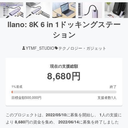
llano: 8K 6 in 1ドッキングステー
ション
YTMF_STUDIO
テクノロジー・ガジェット
現在の支援総額
8,680
円
終了
1
%達成
目標金額
500,000
円
支援者数
1
人
このプロジェクトは、
2022/05/10
に募集を開始し、
1
人の支援に
より
8,680
円の資金を集め、
2022/06/14
に募集を終了しました