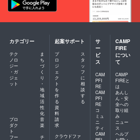
カテゴリー
起案サポート
サ
CAMP
ー
FIRE
テク
ま
プ
ス
ビ
につい
ノロ
ち
ロ
タ
ス
て
ジー
づ
ジ
ッ
・ガ
く
ェ
フ
CAM
CAMP
ジェ
り
ク
に
PFI
FIREと
ット
・
ト
相
RE
は
地
を
談
CAM
あんし
域
作
す
PFI
ん・安
活
る
る
RE
全への
性
資
コ
取り組
化
料
ミュ
み
プロ
音
請
ニ
ニュー
ダク
楽
求
ティ
ス
ト
CAM
ヘルプ
クラウドファ
フー
チ
PFI
お問い