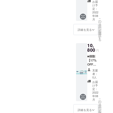
価：
で 注
お届
13,000
意事項
け予
円（税
※送料込
定：
込）
2022
み（国
年08
⇒9,780
内の
こ
月
円(税・
み） ※
の
リ
送料込)
一般販
タ
ー
■内容
売の際
ン
詳細を見る
を
『llano
はデザ
選
択
』1台
インや
す
る
(日本語
仕様が
10,
取り扱
違う可
い説明
800
能性が
円
書や付
ござい
■得割
属品が
ます。
【17%
ない) ■
製品の
OFF】 ■
お届け
性能は
予定定
予定：
変わり
支援
価：
2022年
ませ
者：
13,000
8月末ま
ん。 ※
0人
円（税
で 注
製造過
お届
込）
意事項
程や輸
け予
⇒10,80
※送料込
定：
送の都
0円
2022
み（国
合等に
年08
(税・送
内の
より、
こ
月
料込) ■
み） ※
の
出荷時
リ
内容
一般販
タ
期が遅
ー
『llano
売の際
ン
れる場
詳細を見る
を
』1台