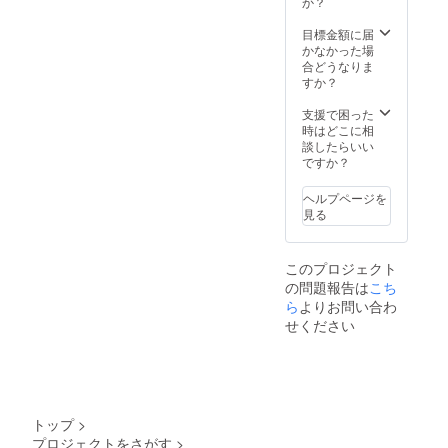
向上し
か？
ませ
た場
ん。 ※
合、正
目標金額に届
製造過
規販売
かなかった場
程や輸
価格が
合どうなりま
送の都
販売予
すか？
合等に
定価格
より、
より下
支援で困った
出荷時
がる可
時はどこに相
期が遅
能性が
談したらいい
れる場
ござい
ですか？
合がご
ます。
ざいま
ヘルプページを
す。 ※
見る
皆様の
応援購
入によ
このプロジェクト
り量産
の問題報告は
こち
効率が
向上し
ら
よりお問い合わ
た場
せください
合、正
規販売
価格が
販売予
定価格
より下
トップ
>
がる可
プロジェクトをさがす
>
能性が