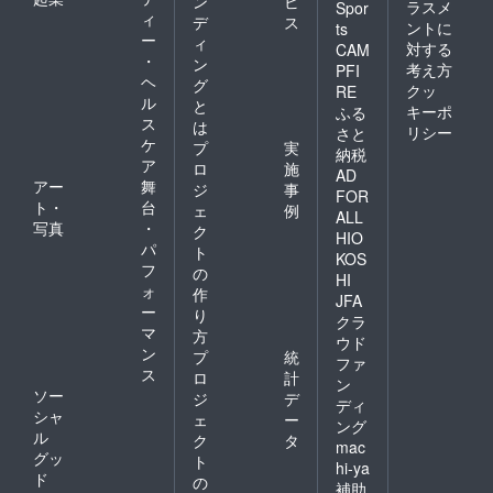
ン
ビ
ラスメ
Spor
ィ
デ
ス
ントに
ts
ー
ィ
対する
CAM
・
ン
考え方
PFI
ヘ
グ
クッ
RE
ル
と
キーポ
ふる
ス
は
リシー
さと
ケ
プ
実
納税
ア
ロ
施
AD
アー
舞
ジ
事
FOR
ト・
台
ェ
例
ALL
写真
・
ク
HIO
パ
ト
KOS
フ
の
HI
ォ
作
JFA
ー
り
クラ
マ
方
ウド
ン
プ
統
ファ
ス
ロ
計
ン
ソー
ジ
デ
ディ
シャ
ェ
ー
ング
ル
ク
タ
mac
グッ
ト
hi-ya
ド
の
補助