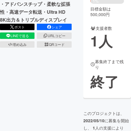
1%
・アドバンスチップ・柔軟な拡張
目標金額は
まちづくり・地域活性化
性・高速データ転送・Ultra HD
500,000円
8K出力＆トリプルディスプレイ
ポスト
シェア
支援者数
CAMPFIRE for Social Good
CAMPFIRE Creation
1
人
LINEで送る
URLコピー
CAMPFIREふるさと納税
machi-ya
コミュニティ
埋め込み
QRコード
募集終了まで残
り
終了
このプロジェクトは、
2022/05/10
に募集を開始
し、
1
人の支援により