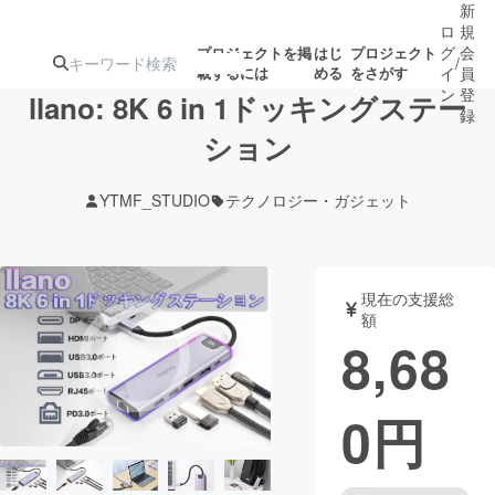
新
ロ
規
グ
会
プロジェクトを掲
はじ
プロジェクト
/
載するには
める
をさがす
イ
員
ン
登
llano: 8K 6 in 1ドッキングステー
録
ション
人気のプロ
注目のリ
注目の新着プロ
募集終了が近いプ
もうすぐ公開
YTMF_STUDIO
テクノロジー・ガジェット
ジェクト
ターン
ジェクト
ロジェクト
されます
アート・写真
音楽
現在の支援総
額
8,68
テクノロジー・ガジェット
ゲーム・サ
0
円
映像・映画
書籍・雑誌
ビジネス・起業
チャレンジ