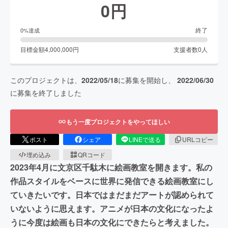
0
円
終了
0
%達成
目標金額
4,000,000
円
支援者数
0
人
このプロジェクトは、
2022/05/18
に募集を開始し、
2022/06/30
に募集を終了しました
もう一度プロジェクトをやってほしい
ポスト
シェア
LINEで送る
URLコピー
埋め込み
QRコード
2023年4月に文京区千駄木に絵画教室を開きます。私の
作品スタイルをベースに世界に発信できる絵画教室にし
ていきたいです。日本ではまだまだアートが認められて
いないように思えます。アニメが日本の文化になったよ
うに今度は絵画も日本の文化にできたらと考えました。