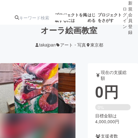
新
ロ
規
グ
会
プロジェクトを掲
はじ
プロジェクト
/
載するには
める
をさがす
イ
員
ン
登
オーラ絵画教室
録
takajpan
アート・写真
東京都
人気のプロ
注目のリ
注目の新着プロ
募集終了が近いプ
もうすぐ公開
ジェクト
ターン
ジェクト
ロジェクト
されます
現在の支援総
額
アート・写真
音楽
0
円
テクノロジー・ガジェット
ゲーム・サ
0%
目標金額は
映像・映画
書籍・雑誌
4,000,000円
ビジネス・起業
チャレンジ
支援者数