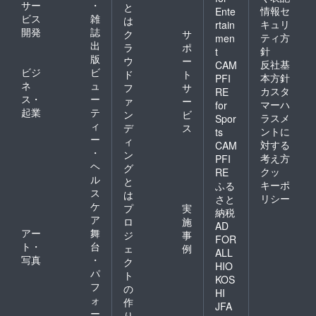
サー
・
と
情報セ
Ente
ビス
雑
は
キュリ
rtain
開発
誌
ク
サ
ティ方
men
出
ラ
ポ
針
t
版
ウ
ー
反社基
CAM
ビジ
ビ
ド
ト
本方針
PFI
ネ
ュ
フ
サ
カスタ
RE
ス・
ー
ァ
ー
マーハ
for
起業
テ
ン
ビ
ラスメ
Spor
ィ
デ
ス
ントに
ts
ー
ィ
対する
CAM
・
ン
考え方
PFI
ヘ
グ
クッ
RE
ル
と
キーポ
ふる
ス
は
リシー
さと
ケ
プ
実
納税
ア
ロ
施
AD
アー
舞
ジ
事
FOR
ト・
台
ェ
例
ALL
写真
・
ク
HIO
パ
ト
KOS
フ
の
HI
ォ
作
JFA
ー
り