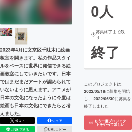
0
人
まちづくり・地域活性化
CAMPFIRE for Social Good
CAMPFIRE Creation
募集終了まで残
り
CAMPFIREふるさと納税
machi-ya
コミュニティ
終了
2023年4月に文京区千駄木に絵画
教室を開きます。私の作品スタイ
ルをベースに世界に発信できる絵
画教室にしていきたいです。日本
ではまだまだアートが認められて
このプロジェクトは、
いないように思えます。アニメが
2022/05/18
に募集を開始
日本の文化になったように今度は
し、
2022/06/30
に募集を
絵画も日本の文化にできたらと考
終了しました
えました。
ポスト
シェア
もう一度プロジェク
トをやってほしい
LINEで送る
URLコピー