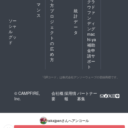
クラ
マ
方
ウド
ン
プ
統
ファ
ス
ロ
計
ン
ソー
ジ
デ
ディ
シャ
ェ
ー
ング
ル
ク
タ
mac
グッ
ト
hi-ya
ド
の
補助
広
金申
め
請サ
方
ポー
ト
「QRコード」は株式会社デンソーウェーブの登録商標です。
© CAMPFIRE,
会社概
採用情
パートナー
Inc.
要
報
募集
takajpan
さんへアンコール