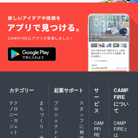
カテゴリー
起案サポート
サ
CAMP
ー
FIRE
テク
ま
プ
ス
ビ
につい
ノロ
ち
ロ
タ
ス
て
ジー
づ
ジ
ッ
・ガ
く
ェ
フ
CAM
CAMP
ジェ
り
ク
に
PFI
FIREと
ット
・
ト
相
RE
は
地
を
談