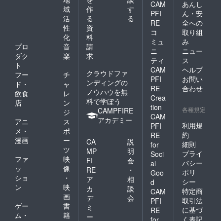
CAM
あんし
域
作
す
PFI
ん・安
活
る
る
RE
全への
性
資
コ
取り組
化
料
ミュ
み
プロ
音
請
ニ
ニュー
ダク
楽
求
ティ
ス
ト
CAM
ヘルプ
クラウドファ
フー
チ
PFI
お問い
ンディングの
ド・
ャ
RE
合わせ
ノウハウを無
飲食
レ
Crea
料で学ぼう
店
ン
tion
各種規定
CAMPFIRE
ジ
CAM
アカデミー
アニ
ス
利用規
PFI
メ・
ポ
約
RE
漫画
ー
CA
説
細則
for
ツ
MP
明
プライ
Soci
ファ
映
FI
会
バシー
al
ッ
像
RE
・
ポリ
Goo
ショ
・
ア
相
シー
d
ン
映
カ
談
特定商
CAM
画
デ
会
取引法
PFI
ゲー
書
ミ
に基づ
RE
ム・
籍
ー
く表記
for