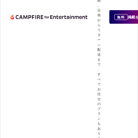
能
。
企
画
掲載
無料
か
ら
リ
タ
ー
ン
配
送
ま
で
、
す
べ
て
お
任
せ
の
プ
ラ
ン
も
あ
り