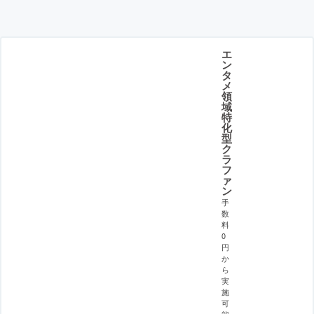
エ
ン
タ
メ
領
域
特
化
型
ク
ラ
フ
ァ
ン
手
数
料
0
円
か
ら
実
施
可