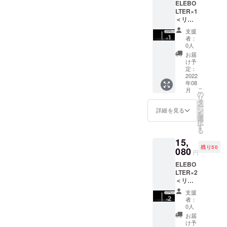
ELEBO
■USB充
程上の
LTER×1
電ケー
都合等
＜リ
ブル ×1
により
ターン
ーーー
出荷時
支援
内容＞
ーーー
期が遅
者：
■ELEB
ーーー
れる場
0人
OLTER
※送料込
合があ
お届
本体
み、税
りま
け予
×1 ■収
込 ※一
定：
す。
納ケー
2022
般販売
年08
ス×1 ■
予定価
こ
月
ビット
格
の
リ
セット
10,880
タ
ー
（常用
円 ※ご
ン
詳細を見る
を
タイプ
注文状
選
択
32種
況、使
す
る
類）×1
用部材
15,
■日本語
の供給
残り50
取扱説
080
状況、
円
明書×1
製造工
ELEBO
■USB充
程上の
LTER×2
電ケー
都合等
＜リ
ブル ×1
により
ターン
ーーー
出荷時
支援
内容＞
ーーー
期が遅
者：
■ELEB
ーーー
れる場
0人
OLTER
※送料込
合があ
お届
本体×2
み、税
りま
け予