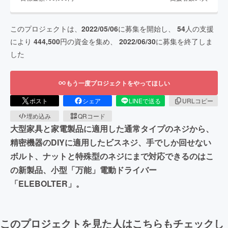
このプロジェクトは、
2022/05/06
に募集を開始し、
54
人の支援
により
444,500
円の資金を集め、
2022/06/30
に募集を終了しま
した
もう一度プロジェクトをやってほしい
ポスト
シェア
LINEで送る
URLコピー
埋め込み
QRコード
大型家具と家電製品に適用した通常タイプのネジから、
精密機器のDIYに適用したビスネジ、手でしか回せない
ボルト、ナットと特殊型のネジにまで対応できるのはこ
の新製品、小型「万能」電動ドライバー
「ELEBOLTER」。
このプロジェクトを見た人はこちらもチェックし