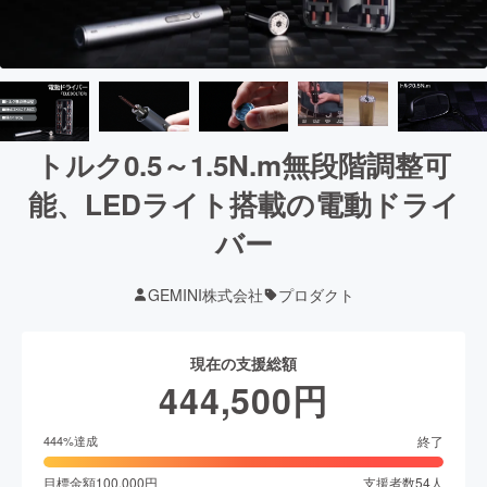
トルク0.5～1.5N.m無段階調整可
能、LEDライト搭載の電動ドライ
バー
GEMINI株式会社
プロダクト
現在の支援総額
444,500
円
終了
444
%達成
目標金額
100,000
円
支援者数
54
人