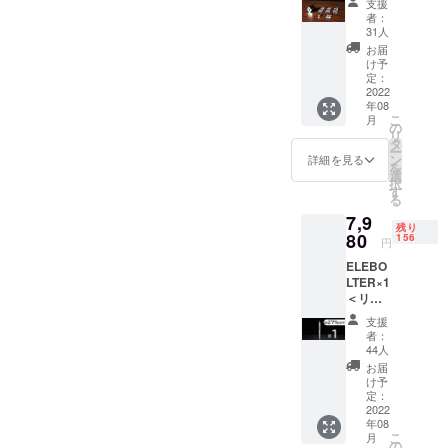
支援
ソケッ
者：
モットーで
ト×1 ＜
31人
す。今後と
リター
お届
ン内容
もよろしく
け予
＞ ■
定：
おねがいい
ビット
2022
年08
たします。
セット
こ
月
（精密
の
リ
と特殊
タ
ー
なタイ
ン
詳細を見る
を
プ35種
選
択
類）×1
す
る
■万能ソ
7,9
ケット
残り
×1
80
156
円
ーーー
ELEBO
ーーー
LTER×1
ーーー
＜リ
※送料込
ターン
み、税
支援
内容＞
込 ※一
者：
■ELEB
般販売
44人
OLTER
予定価
お届
本体
格3,980
け予
×1 ■収
円
定：
納ケー
2022
※ELEB
年08
ス×1 ■
OLTER
こ
月
ビット
本体を
の