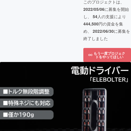
このプロジェクトは、
2022/05/06
に募集を開始
し、
54
人の支援により
444,500
円の資金を集
め、
2022/06/30
に募集を
終了しました
もう一度プロジェク
トをやってほしい