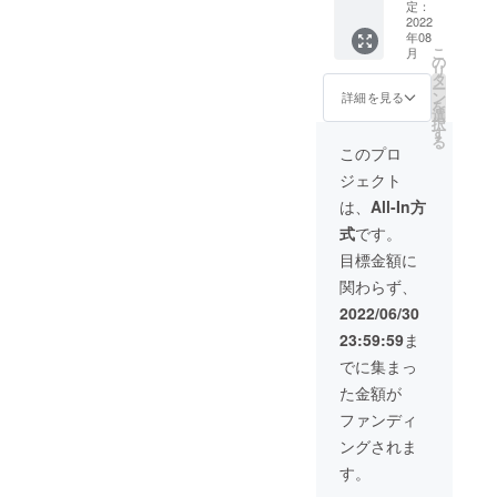
■収納
込 ※一
定：
す。
ケース
2022
般販売
年08
×2 ■
予定価
こ
月
ビット
格
の
リ
セット
10,880
タ
ー
（常用
円 ※ご
ン
詳細を見る
を
タイプ
注文状
選
択
32種
況、使
す
る
類）×2
用部材
このプロ
■日本語
の供給
ジェクト
取扱説
状況、
明書×2
製造工
は、
All-In方
■USB充
程上の
式
です。
電ケー
都合等
ブル ×2
により
目標金額に
ーーー
出荷時
関わらず、
ーーー
期が遅
ーーー
れる場
2022/06/30
※送料込
合があ
23:59:59
ま
み、税
りま
込 ※一
す。
でに集まっ
般販売
た金額が
予定価
格
ファンディ
21,760
ングされま
円 ※ご
注文状
す。
況、使