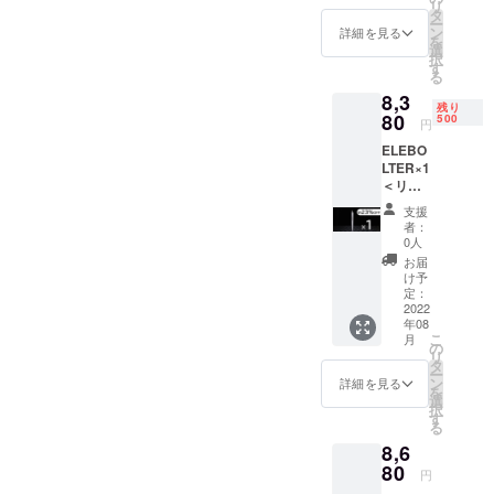
リ
セット
ご購入
タ
ー
（常用
いただ
ン
詳細を見る
を
タイプ
いた方
選
択
32種
に限定
す
る
類）×1
※ご注文
8,3
■日本語
状況、
残り
取扱説
80
使用部
500
円
明書×1
材の供
ELEBO
■USB充
給状
LTER×1
電ケー
況、製
＜リ
ブル ×1
造工程
ターン
ーーー
上の都
支援
内容＞
ーーー
合等に
者：
■ELEB
ーーー
より出
0人
OLTER
※送料込
荷時期
お届
本体
み、税
が遅れ
け予
×1 ■収
込 ※一
定：
る場合
納ケー
2022
般販売
があり
年08
ス×1 ■
予定価
ます。
こ
月
ビット
格
の
リ
セット
10,880
タ
ー
（常用
円 ※ご
ン
詳細を見る
を
タイプ
注文状
選
択
32種
況、使
す
る
類）×1
用部材
8,6
■日本語
の供給
取扱説
80
状況、
円
明書×1
製造工