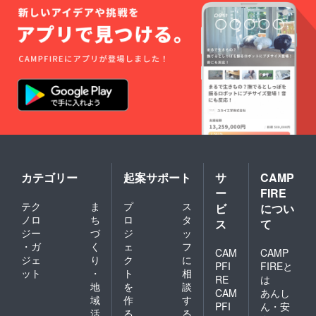
カテゴリー
起案サポート
サ
CAMP
ー
FIRE
テク
ま
プ
ス
ビ
につい
ノロ
ち
ロ
タ
ス
て
ジー
づ
ジ
ッ
・ガ
く
ェ
フ
CAM
CAMP
ジェ
り
ク
に
PFI
FIREと
ット
・
ト
相
RE
は
地
を
談
CAM
あんし
域
作
す
PFI
ん・安
活
る
る