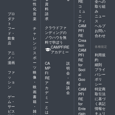
RE
全への
性
資
コ
取り組
化
料
ミュ
み
プロ
音
請
ニ
ニュー
ダク
楽
求
ティ
ス
ト
CAM
ヘルプ
クラウドファ
フー
チ
PFI
お問い
ンディングの
ド・
ャ
RE
合わせ
ノウハウを無
飲食
レ
Crea
料で学ぼう
店
ン
tion
各種規定
CAMPFIRE
ジ
CAM
アカデミー
アニ
ス
利用規
PFI
メ・
ポ
約
RE
漫画
ー
CA
説
細則
for
ツ
MP
明
プライ
Soci
ファ
映
FI
会
バシー
al
ッ
像
RE
・
ポリ
Goo
ショ
・
ア
相
シー
d
ン
映
カ
談
特定商
CAM
画
デ
会
取引法
PFI
ゲー
書
ミ
に基づ
RE
ム・
籍
ー
く表記
for
サー
・
と
情報セ
Ente
ビス
雑
は
キュリ
rtain