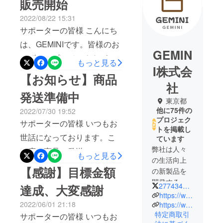
販売開始
2022/08/22 15:31
サポーターの皆様 こんにち
は、GEMINIです。皆様のお
GEMIN
かげで、プロジェクトが大
もっと見る
I株式会
成功で終了いたしました！
【お知らせ】商品
社
誠にありがとうございま
発送準備中
す。本製品は弊社の公式サ
東京都
他に75件の
2022/07/30 19:52
イトで一般販売を開始して
プロジェク
サポーターの皆様 いつもお
おります。お買い逃した
トを掲載し
世話になっております。こ
ています
方、本製品にご興味ありま
弊社は人々
の度は商品の発送につい
もっと見る
す方がいらっしゃいました
の生活向上
て、ご報告をいたします。
【感謝】目標金額
ら、よろしければぜひ弊社
の新製品を
商品は既に生産完了とな
開発するた
の公式サイトでご覧くださ
277434286
達成、大変感謝
り、現在は発送準備中で来
めに設立し
https://www.youtube.com/channel/UCsr-Q3BcBZGi5R_Am5ueo6A/featured
い。https://www.gemini-
ました。面
2022/06/01 21:18
https://www.facebook.com/GEMINIEC2019
週末に佐川急便（北海道は
ec.com/products/045本製品
特定商取引
白いアイ
サポーターの皆様 いつもお
郵便局で発送）で発送する