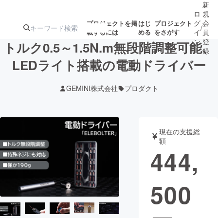
新
ロ
規
グ
会
プロジェクトを掲
はじ
プロジェクト
/
載するには
める
をさがす
イ
員
ン
登
トルク0.5～1.5N.m無段階調整可能、
録
LEDライト搭載の電動ドライバー
人気のプロ
注目のリ
注目の新着プロ
募集終了が近いプ
もうすぐ公開
GEMINI株式会社
プロダクト
ジェクト
ターン
ジェクト
ロジェクト
されます
アート・写真
音楽
現在の支援総
額
444,
テクノロジー・ガジェット
ゲーム・サ
500
映像・映画
書籍・雑誌
ビジネス・起業
チャレンジ