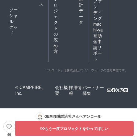
ファ
ス
ロ
計
ン
ソー
ジ
デ
ディ
シャ
ェ
ー
ング
ル
ク
タ
mac
グッ
ト
hi-ya
ド
の
補助
広
金申
め
請サ
方
ポー
ト
「QRコード」は株式会社デンソーウェーブの登録商標です。
© CAMPFIRE,
会社概
採用情
パートナー
Inc.
要
報
募集
GEMINI株式会社
さんへアンコール
もう一度プロジェクトをやってほしい
90