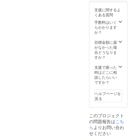
用部材
の供給
支援に関するよ
状況、
くある質問
製造工
程上の
手数料はいく
都合等
らかかります
により
か？
出荷時
期が遅
目標金額に届
れる場
かなかった場
合があ
合どうなりま
りま
すか？
す。
支援で困った
時はどこに相
談したらいい
ですか？
ヘルプページを
見る
このプロジェクト
の問題報告は
こち
ら
よりお問い合わ
せください