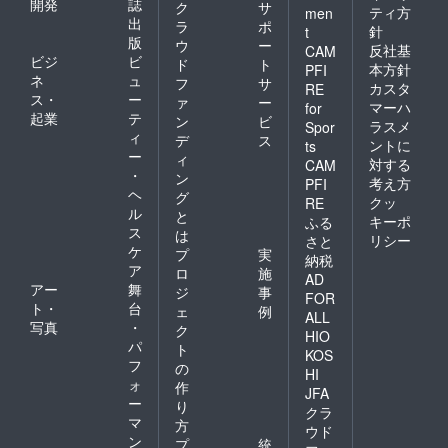
開発
誌
ク
サ
ティ方
men
出
ラ
ポ
針
t
版
ウ
ー
反社基
CAM
ビジ
ビ
ド
ト
本方針
PFI
ネ
ュ
フ
サ
カスタ
RE
ス・
ー
ァ
ー
マーハ
for
起業
テ
ン
ビ
ラスメ
Spor
ィ
デ
ス
ントに
ts
ー
ィ
対する
CAM
・
ン
考え方
PFI
ヘ
グ
クッ
RE
ル
と
キーポ
ふる
ス
は
リシー
さと
ケ
プ
実
納税
ア
ロ
施
AD
アー
舞
ジ
事
FOR
ト・
台
ェ
例
ALL
写真
・
ク
HIO
パ
ト
KOS
フ
の
HI
ォ
作
JFA
ー
り
クラ
マ
方
ウド
ン
プ
統