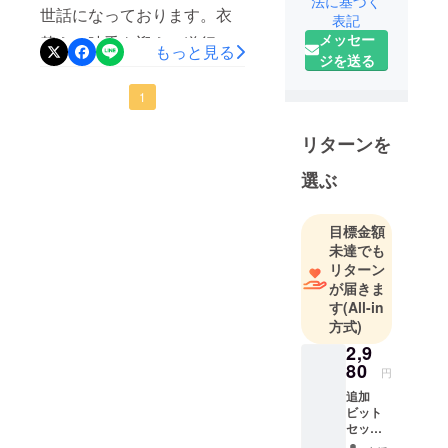
法に基づく
以外にも、クラウドファン
ディアや考
世話になっております。衣
表記
と予定です。大変お待たせ
えを現実に
ディング後の製品も公式サ
メッセー
替えの時季を迎え、道行く
するよう、
もっと見る
して、申し訳ございませ
イトで一般販売を開始いた
ジを送る
人々の装いにも夏らしさが
製品をデザ
ん。何卒よろしくお願いい
します。ご興味あります方
インし、工
感じられるころとなりまし
1
たします。
は以下のリンクをクリック
場と協力
た。この度、プロジェクト
し、プロト
リターンを
して、公式サイトをご覧い
「トルク0.5～1.5N.m無段階
タイプを作
ただければ幸いです。
選ぶ
調整可能、LEDライト搭載
ります。そ
https://www.gemini-ec.com/
して、量産
の電動ドライバー」をご支
化にできる
目標金額
援をいただき、誠にありが
ため、クラ
未達でも
とうございます。皆様のお
リターン
ウドファン
が届きま
ディングで
陰様で目標金額を無事に達
す
(All-in
資金調達を
せできたことを感謝いたし
方式)
行います。
ます。それでは引き続き、
2,9
「やるなら
80
円
ご拡散・ご応援のほど、よ
一番いい商
追加
品を提供す
ろしくお願いします！
ビット
る」という
セット
と万能
のが弊社の