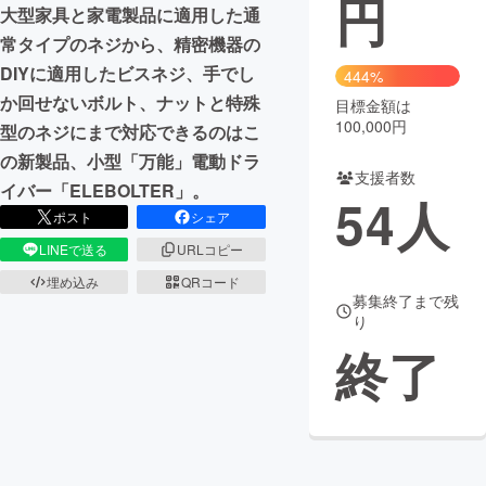
円
大型家具と家電製品に適用した通
まちづくり・地域活性化
常タイプのネジから、精密機器の
DIYに適用したビスネジ、手でし
444%
か回せないボルト、ナットと特殊
目標金額は
CAMPFIRE for Social Good
CAMPFIRE Creation
100,000円
型のネジにまで対応できるのはこ
CAMPFIREふるさと納税
machi-ya
コミュニティ
の新製品、小型「万能」電動ドラ
支援者数
イバー「ELEBOLTER」。
54
人
ポスト
シェア
LINEで送る
URLコピー
埋め込み
QRコード
募集終了まで残
り
終了