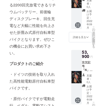
のバッ
者：
る2200回充放電できるリチ
テリー
0人
です。
ウムバッテリー、前後輪
お届
全て
け予
30%OF
定：
ディスクブレーキ、回生充
Fになり
2022
年09
電など大幅に性能を向上さ
ます。
こ
月
ワン
の
リ
せた折畳み式原付自転車型
タッチ
タ
ー
入れ替
ン
詳細を見る
バイクとなります。ぜひこ
を
えです
選
択
ので、
す
の機会にお買い求め下さ
る
予備も
53,
この際
い。
ご購入
900
円
をお勧
注文記
めしま
プロダクトのご紹介
号
す。ご
「N」。
注文い
・ドイツの技術を取り入れ
予備の
ただけ
支援
バッテ
れば本
者：
た高性能電動原付自転車型
リーで
体と一
0人
す。全
緒に送
お届
バイクです。
て
りま
け予
30%OF
す。 M.
定：
Fになり
2022
48V／
・原付バイクですが電動走
年09
ます。
13A（
こ
月
ワン
走行距
の
行、ペダル、電動アシスト