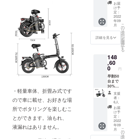
13A（
は
お届
走行距
「G」、
け予
離
赤は
定：
50km）
「H」を
2022
年09
B. 電動
ご選択
こ
月
原付自
願いま
の
リ
転車バ
す。備
タ
ー
イクま
考欄に
ン
詳細を見る
を
め吉Ⅱ
電話番
選
択
赤
号を記
す
る
入して
148
くださ
〃 ※
い。 G.
,60
色は実
電動原
0
円
物と多
付自転
少異な
車バイ
早割50
りま
クまめ
台まで
す。
吉Ⅱ
30%OF
・軽量車体、折畳み式です
黒 電
Fです。
支援
池48V
車体
者：
ので車に載せ、お好きな場
／
色 黒
6人
13A（
は
お届
所でポタリングを楽しむこ
走行距
「C」、
け予
離
赤は
定：
とができます。油もれ、
50km）
「D」を
2022
年09
H. 電動
ご選択
液漏れはありません。
こ
月
原付自
願いま
の
リ
転車バ
す。備
タ