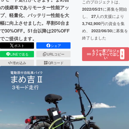
このプロジェクトは、
の後継車でありモーター性能アッ
2022/05/21
に募集を開始
プ、軽量化、バッテリー性能を大
し、
27
人の支援により
幅に向上させました。早割50台ま
3,742,900
円の資金を集
で30%OFF。51台以降は20%OFF
め、
2022/06/30
に募集を
終了しました
でご提供します。
ポスト
シェア
もう一度プロジェ
1
クトをやってほし
LINEで送る
URLコピー
8
い
埋め込み
QRコード