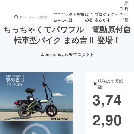
新
ロ
規
グ
会
プロジェクトを掲
はじ
プロジェクト
/
載するには
める
をさがす
イ
員
ン
登
ちっちゃくてパワフル 電動原付自
録
転車型バイク まめ吉Ⅱ 登場！
人気のプロ
注目のリ
注目の新着プロ
募集終了が近いプ
もうすぐ公開
ononobuyuki
プロダクト
ジェクト
ターン
ジェクト
ロジェクト
されます
アート・写真
音楽
現在の支援総
額
3,74
テクノロジー・ガジェット
ゲーム・サ
2,90
映像・映画
書籍・雑誌
ビジネス・起業
チャレンジ