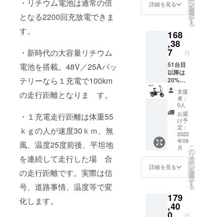
ー
・リチウム電池は通常の倍
イクま
考欄に
ン
詳細を見る
を
め吉Ⅱ
電話番
選
択
となる2200回充放電できま
赤
号を記
す
る
入して
す。
168
くださ
〃 ※色
い。 C.
,38
は実物
電動原
7
・新時代の大容量リチウム
円
と多少
付自転
異なり
車バイ
51台目
電池を搭載。48V／25Aバッ
ます。
クまめ
以降は
テリーなら１充電で100km
吉Ⅱ
20%OF
黒 電
Fです。
支援
の走行距離となりま す。
池48V
車体
者：
／
色 黒
0人
20A（
は
お届
・１充電走行距離は体重55
走行距
「I」、
け予
離
赤は
定：
ｋｇの人が速度30ｋｍ、無
75km）
「J」を
2022
年09
D. 電動
ご選択
風、温度25度前後、平坦地
こ
月
原付自
願いま
の
リ
転車バ
す。備
を連続して走行した場 合
タ
ー
イクま
考欄に
ン
詳細を見る
を
の走行距離です。実際は信
め吉Ⅱ
電話番
選
択
赤
号を記
す
号、道路事情、温度等で変
る
入して
179
くださ
化します。
〃 ※色
い。 I.
,40
は実物
電動原
0
円