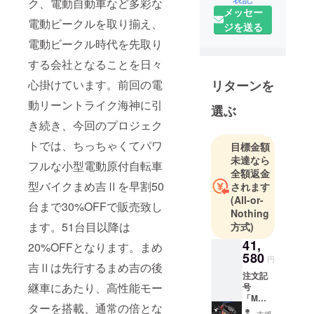
ク、電動自動車など多彩な
メッセー
電動ビークルを取り揃え、
ジを送る
電動ビークル時代を先取り
する会社となることを日々
心掛けています。前回の電
リターンを
動リーントライク海神に引
選ぶ
き続き、今回のプロジェク
トでは、ちっちゃくてパワ
目標金額
未達なら
フルな小型電動原付自転車
全額返金
型バイクまめ吉Ⅱを早割50
されます
(All-or-
台まで30%OFFで販売致し
Nothing
ます。51台目以降は
方式)
41,
20%OFFとなります。まめ
580
円
吉Ⅱは先行するまめ吉の後
注文記
継車にあたり、高性能モー
号
「M」
ターを搭載、通常の倍とな
。予備
支援