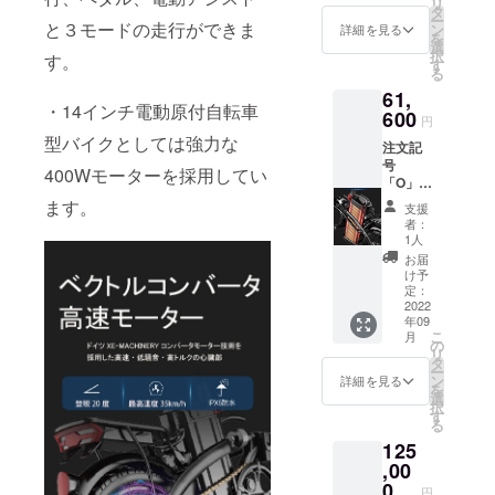
リ
タッチ
離
タ
ー
入れ替
と３モードの走行ができま
50km・
ン
詳細を見る
を
えです
重量
選
択
す。
ので、
4.6kg）
す
る
予備も
61,
この際
・14インチ電動原付自転車
ご購入
600
円
をお勧
型バイクとしては強力な
注文記
めしま
号
す。ご
400Wモーターを採用してい
「O」。
注文い
予備の
ただけ
ます。
支援
バッテ
れば本
者：
リーで
体と一
1人
す。全
緒に送
お届
て
りま
け予
30%OF
す。 N.
定：
Fになり
2022
48V／
年09
ます。
20A（
こ
月
ワン
走行距
の
リ
タッチ
離
タ
ー
入れ替
75km・
ン
詳細を見る
を
えです
重量
選
択
ので、
6.3kg）
す
る
予備も
125
この際
ご購入
,00
をお勧
0
円