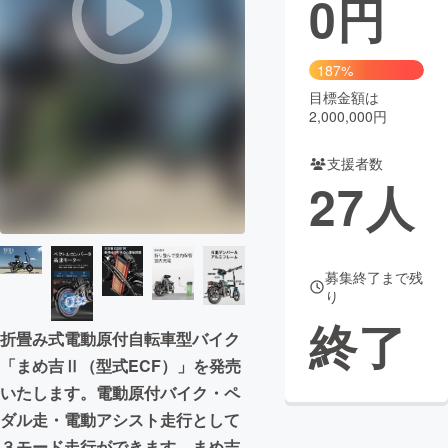
0
円
まちづくり・地域活性化
187%
目標金額は
CAMPFIRE for Social Good
CAMPFIRE Creation
2,000,000円
CAMPFIREふるさと納税
machi-ya
コミュニティ
支援者数
27
人
募集終了まで残
り
終了
折畳み式電動原付自転車型バイク
「まめ吉Ⅱ（型式ECF）」を発売
いたします。電動原付バイク・ペ
ダル走・電動アシスト走行として
３モード走行ができます。まめ吉