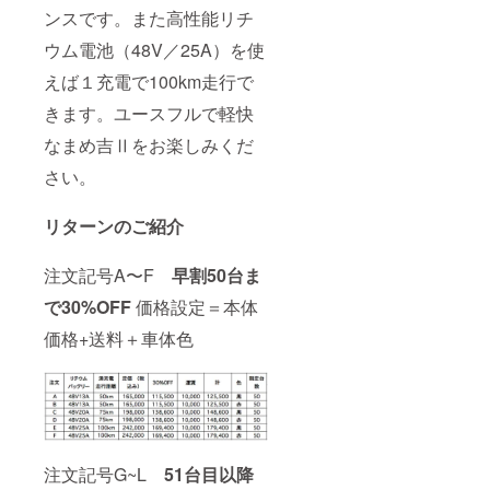
ンスです。また高性能リチ
ウム電池（48V／25A）を使
えば１充電で100km走行で
きます。ユースフルで軽快
なまめ吉Ⅱをお楽しみくだ
さい。
リターンのご紹介
注文記号A〜F
早割
50台ま
で30%OFF
価格設定＝本体
価格+送料＋車体色
注文記号G~L
51台目以降