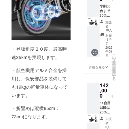
めしま
す。ご
早割50
注文い
台まで
ただけ
30%OF
れば本
Fです。
支援
体と一
車体
者：
緒に送
色 黒
18人
りま
は
お届
す。 O.
「A」、
け予
48V／
赤は
定：
25A（
「B」を
2022
・登坂角度２０度、最高時
年09
走行距
ご選択
こ
月
速35kmを実現します。
離
願いま
の
リ
100km
す。備
タ
ー
・重量
考欄に
ン
詳細を見る
を
・航空機用アルミ合金を採
7.8kg）
電話番
選
択
号を記
す
用し、保安部品を装備して
る
入して
142
くださ
も19kgの軽量車体になって
い。 A.
,00
電動原
0
います。
円
付自転
車バイ
51台目
クまめ
以降は
・折畳めば縦横65cm：
吉Ⅱ
20%OF
73cmになります。
黒 電
Fです。
支援
池48V
車体
者：
／
色 黒
0人