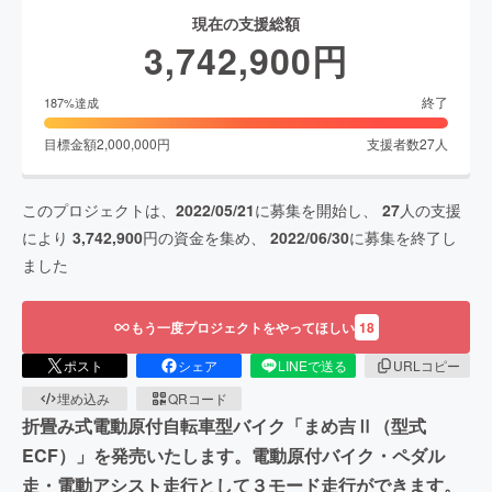
現在の支援総額
3,742,900
円
終了
187
%達成
目標金額
2,000,000
円
支援者数
27
人
このプロジェクトは、
2022/05/21
に募集を開始し、
27
人の支援
により
3,742,900
円の資金を集め、
2022/06/30
に募集を終了し
ました
もう一度プロジェクトをやってほしい
18
ポスト
シェア
LINEで送る
URLコピー
埋め込み
QRコード
折畳み式電動原付自転車型バイク「まめ吉Ⅱ（型式
ECF）」を発売いたします。電動原付バイク・ペダル
走・電動アシスト走行として３モード走行ができます。