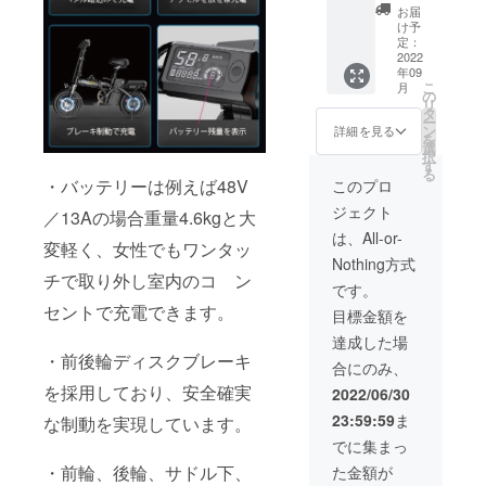
25A（
は
お届
走行距
「K」、
け予
離
赤は
定：
100km
「L」を
2022
年09
） F. 電
ご選択
こ
月
動原付
願いま
の
リ
自転車
す。備
タ
ー
バイク
考欄に
ン
詳細を見る
を
まめ吉
電話番
選
択
Ⅱ
号を記
す
る
赤
入して
・バッテリーは例えば48V
このプロ
くださ
ジェクト
い。 K.
／13Aの場合重量4.6kgと大
〃 ※色
電動原
は、All-or-
変軽く、女性でもワンタッ
は実物
付自転
Nothing方式
と多少
車バイ
チで取り外し室内のコ ン
異なり
クまめ
です。
ます。
吉Ⅱ
セントで充電できます。
目標金額を
黒 電
池48V
達成した場
／
・前後輪ディスクブレーキ
合にのみ、
25A（
走行距
を採用しており、安全確実
2022/06/30
離
23:59:59
ま
な制動を実現しています。
100km
） L. 電
でに集まっ
動原付
・前輪、後輪、サドル下、
た金額が
自転車