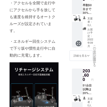
と多少
付自転
・アクセルを全開で走行中
異なり
車バイ
早割50
ます。
クまめ
台まで
にアクセルから手を放して
吉Ⅱ
30%OF
も速度を維持するオートク
黒 電
Fです。
支援
池48V
車体
者：
ルーズが設定されていま
／
色 黒
3人
20A（
は
お届
す。
走行距
「E」、
け予
離
赤は
定：
75km）
「F」を
2022
・エネルギー回生システム
年09
J. 電動
ご選択
こ
月
原付自
願いま
で下り坂や慣性走行中に自
の
リ
転車バ
す。備
タ
ー
動的に充電します。
イクま
考欄に
ン
詳細を見る
を
め吉Ⅱ
電話番
選
択
赤
号を記
す
る
入して
203
くださ
〃 ※色
い。 E.
,60
は実物
電動原
0
円
と多少
付自転
異なり
車バイ
51台目
ます。
クまめ
以降は
吉Ⅱ
20%OF
黒 電
Fです。
支援
池48V
車体
者：
／
色 黒
0人