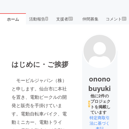
活動報告
支援者
仲間募集
コメント
ホーム
6
27
21
はじめに・ご挨拶
onono
モービルジャパン（株）
buyuki
と申します。仙台市に本社
他に2件の
を置き、電動ビークルの開
プロジェク
発と販売を手掛けていま
トを掲載し
ています
す。電動自転車バイク、電
特定商取引
動ミニカー、電動トライ
法に基づく
表記