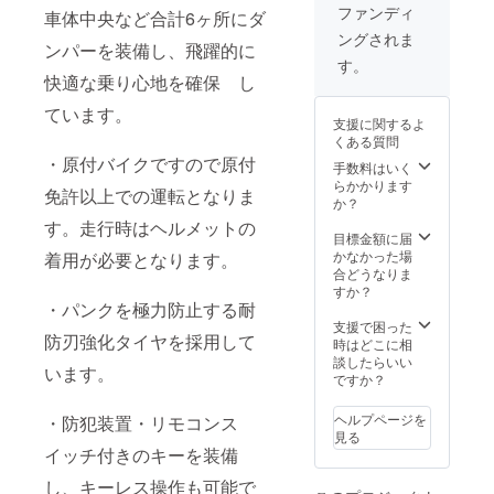
バイク
ファンディ
車体中央など合計6ヶ所にダ
まめ吉
ングされま
Ⅱ
ンパーを装備し、飛躍的に
赤
す。
快適な乗り心地を確保 し
ています。
〃 ※色
支援に関するよ
は実物
くある質問
と多少
・原付バイクですので原付
異なり
手数料はいく
ます。
らかかります
免許以上での運転となりま
か？
す。走行時はヘルメットの
目標金額に届
かなかった場
着用が必要となります。
合どうなりま
すか？
・パンクを極力防止する耐
支援で困った
防刃強化タイヤを採用して
時はどこに相
談したらいい
います。
ですか？
ヘルプページを
・防犯装置・リモコンス
見る
イッチ付きのキーを装備
し、キーレス操作も可能で