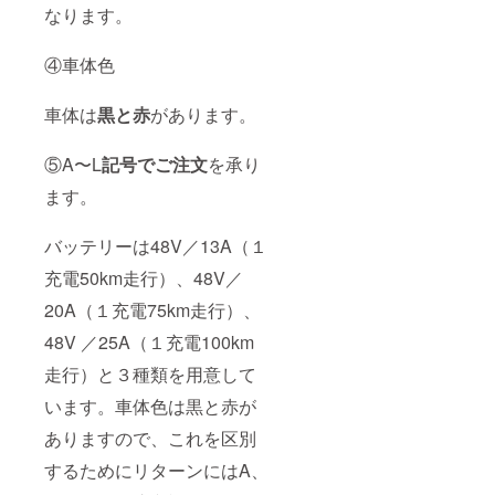
なります。
④車体色
車体は
黒と赤
があります。
⑤A〜L
記号でご注文
を承り
ます。
バッテリーは48V／13A（１
充電50km走行）、48V／
20A（１充電75km走行）、
48V ／25A（１充電100km
走行）と３種類を用意して
います。車体色は黒と赤が
ありますので、これを区別
するためにリターンにはA、