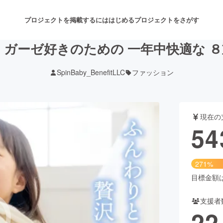
プロジェクトを掲載するには
はじめる
プロジェクトをさがす
 ガーゼ好きのための 一年中快適な 
SpinBaby_BenefitLLC
ファッション
注目のリターン
注目の新着プロジェクト
募集終了が近いプロジェクト
も
現在の
音楽
舞台・パフォーマンス
54
ゲーム・サービス開発
フード・飲食店
271%
書籍・雑誌出版
アニメ・漫画
目標金額は2
支援者
チャレンジ
ビューティー・ヘルスケ
22