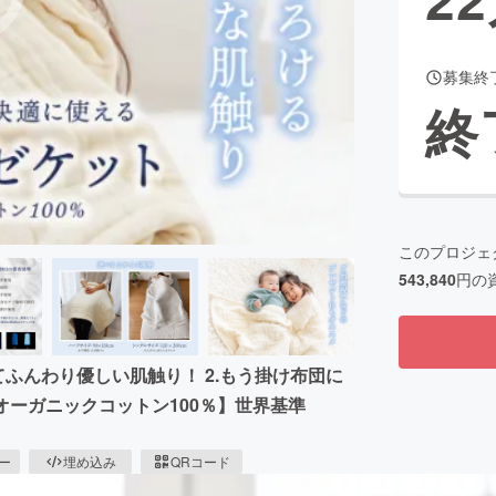
募集終
CAMPFIRE for Social Good
CAMPFIRE Creation
終
CAMPFIREふるさと納税
machi-ya
コミュニティ
このプロジェ
543,840
円の
ふんわり優しい肌触り！ 2.もう掛け布団に
オーガニックコットン100％】世界基準
ピー
埋め込み
QRコード