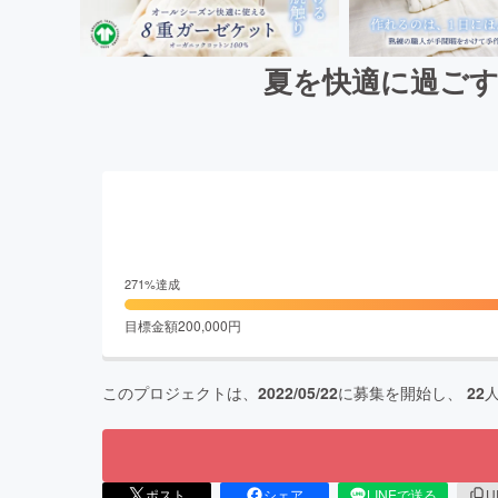
夏を快適に過ごす
271
%達成
目標金額
200,000
円
このプロジェクトは、
2022/05/22
に募集を開始し、
22
ポスト
シェア
LINEで送る
U