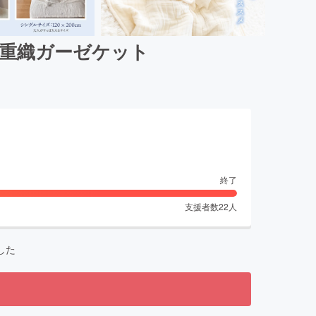
８重織ガーゼケット
終了
支援者数
22
人
した