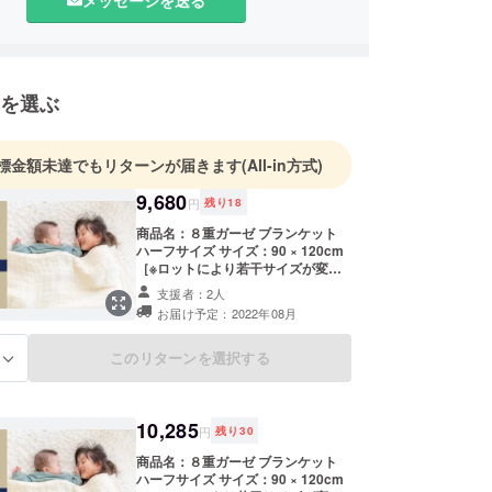
を選ぶ
標金額未達でもリターンが届きます
(All-in方式)
9,680
円
残り
18
商品名：８重ガーゼ ブランケット
ハーフサイズ サイズ：90 × 120cm
［※ロットにより若干サイズが変更
になります］ 素材：オーガニック
支援者：2人
コットン ・送料は弊社で負担いたし
お届け予定：2022年08月
ます。 ・簡易パッケージとなりま
す。 ・2022年7月中旬～8月末にお
届け予定 ※デザイン・仕様は変更に
このリターンを選択する
る
なる可能性もございます。ご了承く
ださい。 ※皆様の応援購入により量
産効率が向上した場合、正規販売価
格が販売予定価格より下がる可能性
10,285
円
残り
30
もございます。
商品名：８重ガーゼ ブランケット
ハーフサイズ サイズ：90 × 120cm