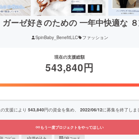
 ガーゼ好きのための 一年中快適な 
SpinBaby_BenefitLLC
ファッション
現在の支援総額
543,840
円
人の支援により
543,840
円の資金を集め、
2022/06/12
に募集を終了しま
もう一度プロジェクトをやってほしい
RLコピー
埋め込み
QRコード