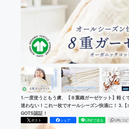
まちづくり・地域活性化
1.一度使うともう虜、【８重織ガーゼケット】軽くて
迷わない！これ一枚でオールシーズン快適に！ 3.【
GOTS認証！
ポスト
シェア
LINEで送る
URLコ