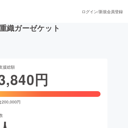
ログイン
/
新規会員登録
８重織ガーゼケット
うすぐ公開されます
支援総額
プロダクト
3,840
円
ファッション
スポーツ
00,000円
数
ア
ソーシャルグッド
人