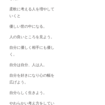
しかね
ます。
柔軟に考える人を増やして
※新型コ
ロナ
いくと
ウィル
ス下で
の開催
優しい世の中になる。
になり
ます
人の良いところを見よう。
が、十
分な感
染防止
自分に優しく相手にも優し
対策を
してお
く。
りま
す。 ※
国や自
自分は自分、人は人。
治体の
方針に
より、
自分を好きになり心の幅を
主催者
広げよう。
側で講
演会が
できな
自分らしく生きよう。
いと判
断した
場合、
やわらかい考え方をしてい
講演会