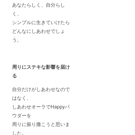
ご連絡
あなたらしく、自分らし
をいた
く、
しま
す。 ※
シンプルに生きていけたら
お届け
先が必
どんなにしあわせでしょ
須に
なって
う。
います
が、主
催者側
の管理
のため
周りにステキな影響を届け
の行
なって
る
おりま
す。 チ
ケット
自分だけがしあわせなので
等の発
行はご
はなく、
ざいま
せん。
しあわせオーラでHappyパ
※お申し
ウダーを
込み後
のキャ
周りに振り撒こうと思いま
ンセル
はお受
した。
けいた