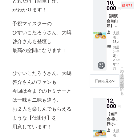
どれだけ【簡単】か、
10,
なって
加券は
「Happy研
残り73
います
000
含まれ
円
がわかります！
修」が口コ
が、主
ており
【講演
ミで広がり
催者側
ませ
会自由
の管理
ん。 ※
予祝マイスターの
現在は研修
席】 リ
のため
セミ
講師として
アルで
に行
ひすいこたろうさん、大嶋
ナー参
支援
礒田佳
なって
も全国から
加希望
者：
世をみ
啓介さんも登壇し、
おりま
で、こ
38人
オファーが
たい方
す。 ※
ちらの
お届
最高の空間になります！
殺到。
ひすい
リター
リター
け予
こたろ
ンは
定：
ンも欲
うさん
2022
メール
しい方
私が大切に
年11
をみた
でお送
は 別途
こ
月
い方 大
しているこ
りいた
の
講演会
ひすいこたろうさん、大嶋
リ
嶋啓介
しま
タ
参加リ
と、研修、
ー
さんを
す。 ※
ン
ターン
詳細を見る
啓介さんのファンも
を
講座で伝え
みたい
セミ
選
をお求
択
方 予祝
今回は今までのセミナーと
ナー参
ていること
す
めくだ
る
をして
加券は
さい。
は「しあわ
は一味も二味も違う、
12,
夢を叶
含まれ
せに気づく
えたい
000
ており
円
お２人を楽しんでもらえる
方 ※お
ませ
捉え方」
【当日
届け先
ん。 ※
ような【仕掛け】を
名付けて
会場に
が必須
セミ
行けな
になっ
♡Happyかよ
ナー参
用意しています！
いから
ていま
加希望
支援
♡の♡ふん
動画で
すが、
で、こ
者：