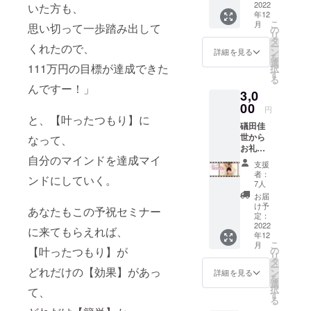
のメッ
2022
いた方も、
いて、医院
年12
セージ
こ
月
との架け橋
思い切って一歩踏み出して
を お送
の
リ
り致し
タ
になり、健
ー
くれたので、
ま
ン
詳細を見る
康で歯を大
を
す！！
選
111万円の目標が達成できた
択
※お届け
切にする人
す
る
先が必
んですー！」
を増やした
3,0
須に
い」という
なって
00
円
います
夢を叶えて
と、【叶ったつもり】に
礒田佳
が、主
いくために
世から
催者側
なって、
お礼動
傾聴スキル
の管理
自分のマインドを達成マイ
画をお
のため
を学ぶカウ
支援
送り致
に行
者：
ンドにしていく。
ンセリン
しま
なって
7人
す。 精
おりま
グ、伝わる
お届
一杯の
す。 ※
け予
プレゼン
あなたもこの予祝セミナー
お礼を
リター
定：
テーション
お伝え
2022
ンは
に来てもらえれば、
年12
させて
メール
など数多く
こ
月
いただ
でお送
の
【叶ったつもり】が
の学びを習
リ
きま
りいた
タ
ー
す！ ※
どれだけの【効果】があっ
得。独自の
しま
ン
詳細を見る
を
お届け
す。 ※
選
仕事観をま
択
て、
先が必
セミ
す
る
とめた
須に
ナー参