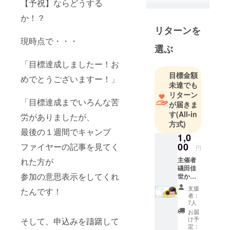
日本メンタ
【予祝】ならどうする
ルヘルス協
か！？
会プロコー
リターンを
ス公認カウ
現時点で・・・
ンセラー
選ぶ
「目標達成しましたー！お
歯科助手の
目標金額
めでとうございますー！」
スキルを磨
未達でも
きながら、
リターン
「目標達成までいろんな苦
患者さんに
が届きま
す
(All-in
寄り添うク
労がありましたが、
方式)
リニカル
最後の１週間でキャンプ
1,0
コーディ
00
ファイヤーの記事を見てく
ネーター。
円
クリニカル
主催者
れた方が
礒田佳
コーディ
参加の意思表示をしてくれ
世から
ネーター歴1
の サン
支援
たんです！
キュー
５年。
者：
メール
7人
です。
お届
「患者さん
精一杯
け予
そして、申込みを躊躇して
のお礼
定：
の想いを聴