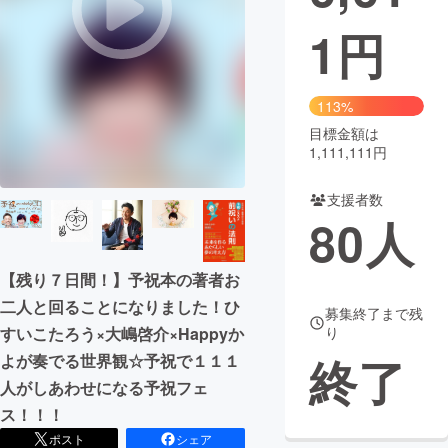
1
円
まちづくり・地域活性化
CAMPFIRE for Social Good
CAMPFIRE Creation
113%
CAMPFIREふるさと納税
machi-ya
コミュニティ
目標金額は
1,111,111円
支援者数
80
人
【残り７日間！】予祝本の著者お
二人と回ることになりました！ひ
募集終了まで残
すいこたろう×大嶋啓介×Happyか
り
終了
よが奏でる世界観☆予祝で１１１
人がしあわせになる予祝フェ
ス！！！
ポスト
シェア