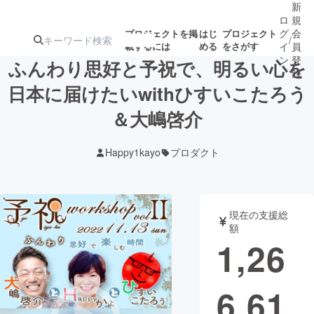
新
ロ
規
グ
会
プロジェクトを掲
はじ
プロジェクト
/
載するには
める
をさがす
イ
員
ン
登
ふんわり思好と予祝で、明るい心を
録
日本に届けたいwithひすいこたろう
＆大嶋啓介
人気のプロ
注目のリ
注目の新着プロ
募集終了が近いプ
もうすぐ公開
ジェクト
ターン
ジェクト
ロジェクト
されます
Happy1kayo
プロダクト
アート・写真
音楽
現在の支援総
テクノロジー・ガジェット
ゲーム・サ
額
1,26
映像・映画
書籍・雑誌
6,61
ビジネス・起業
チャレンジ