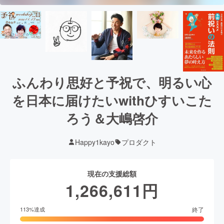
ふんわり思好と予祝で、明るい心
を日本に届けたいwithひすいこた
ろう＆大嶋啓介
Happy1kayo
プロダクト
現在の支援総額
1,266,611
円
終了
113
%達成