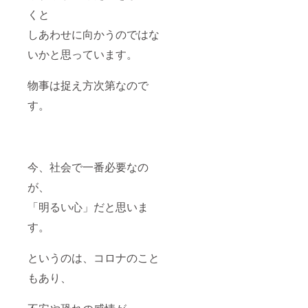
の性質
くと
上、オ
ンライ
しあわせに向かうのではな
ンでの
いかと思っています。
開催は
せず、
延期と
物事は捉え方次第なので
させて
いただ
す。
きま
す。
今、社会で一番必要なの
が、
「明るい心」だと思いま
す。
というのは、コロナのこと
もあり、