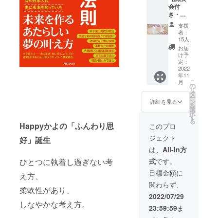
リター
ンでの
会付
セミ
わり思
ンも欲
開催は
き・前
ナー参
好」を
しい方
せず、
方確
加希望
お伝え
は 別途
延期と
支援
定】限
で、こ
し体感
講演会
させて
者：
定１５
ちらの
して頂
参加リ
15人
いただ
名 予祝
リター
きま
ターン
きま
お届
スペ
ンも欲
す。 交
をお求
け予
す。
シャル
しい方
通費、
定：
めくだ
ランチ
2022
は 別途
宿泊費
さい。
年11
会 ひ
講演会
ば別途
こ
月
すいこ
参加リ
ご請求
の
リ
たろ
ターン
いたし
タ
ー
う 大
をお求
ます。
ン
詳細を見る
を
嶋啓
めくだ
セミ
選
択
介 礒
さい。
ナー日
す
る
田佳世
程は、
Happyかよの「ふんわり思
このプロ
１１月
ご相談
ジェクト
１３日
好」誕生
の上調
のセミ
整させ
は、
All-In方
ナー開
ていた
式
です。
ひとつに執着し過ぎない考
催前に
だきま
ランチ
す。
目標金額に
え方、
会をい
【使用
関わらず、
たしま
期限】
柔軟性があり、
す。 一
２０２
2022/07/29
緒に美
４年７
しなやかな考え方。
23:59:59
ま
味しい
月末ま
もの食
で ※備