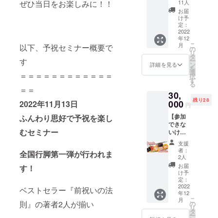
わり思好♡
欲し
主催者
ちらの
11人
ぜひ当日をお楽しみに！！
い！礒
側の管
リター
気づいた人
お届
田佳世
理のた
ンも欲
け予
が変わって
を応援
めの行
定：
しい方
した
2022
いき、自分
なって
は 別途
年12
い！
おりま
講演会
らしく変化
こ
月
以下、予祝セミナー概要で
方】 内
す。 ※
の
参加リ
リ
していかれ
容 ・礒
チケッ
タ
ターン
ー
す
田佳世
ト等の
ます。
ン
をお求
詳細を見る
を
からの
発行は
選
めくだ
＝＝＝＝＝＝＝＝＝＝＝＝
♡いつでも
択
お礼動
ござい
す
さい。
る
今がいち
画 ・当
ませ
＝＝
30,
日の収
ん。 ※
ば〜んしあ
残り28
録動画
000
自由席
2022年11月13日
円
わせ♡
（ディ
となり
【参加
ふんわり思好で予祝を楽し
レク
ます。
できな
ターズ
※お席は
むセミナー
いけ
カット
先着順
ど、礒
として
です。
支援
田佳世
お送り
※お申し
者：
全国行脚第一弾が行われま
を精一
いたし
込み後
2人
杯応援
ま
のキャ
お届
す！
した
す。）
ンセル
け予
い！】
※お届け
定：
はお受
内容 ・
2022
先が必
けいた
ベストセラー『前祝いの法
年12
礒田佳
須に
しかね
こ
月
世から
なって
則』の著者2人が揃い
の
ます。
リ
のお礼
います
タ
※新型コ
ー
動画 ・