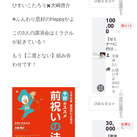
が、主
ン
ロナ
詳細を見る
を
ひすいこたろう✖️大嶋啓介
セミ
催者側
選
ウィル
択
ナー当
の管理
す
ス下で
る
日の動
のため
の開催
➕ふんわり思好のHappyかよ
100
画
の行
になり
（ディ
,00
なって
ます
残り13
レク
おりま
0
が、十
円
この3人の講演会はミラクル
ターズ
す。 ※
分な感
カット
【セミ
リター
染防止
が起きている！
として
ナーに
ンは
対策を
編集し
行けな
メール
してお
たもの
いけ
でお送
もう【二度とない】組み合
りま
支援
をお送
ど、ふ
りいた
す。 ※
者：
りしま
んわり
わせです！
しま
国や自
2人
す。）
思好を
す。 ※
治体の
お届
・礒田
学びた
当日の
方針に
け予
佳世お
い！】
セミ
定：
より、
すすめ
内容 礒
2022
ナー参
主催者
年11
のひす
田佳世
加券は
側で講
こ
月
いこた
による
含まれ
の
演会が
リ
ろう著
出張講
ており
タ
できな
ー
書本 ※
演（２
ませ
ン
いと判
詳細を見る
を
セミ
時
ん。 ※
選
断した
択
ナー参
間）。
セミ
す
場合、
る
加券は
礒田佳
ナー参
講演会
30,
含まれ
世から
加希望
の性質
在庫な
ており
「仕事
000
で、こ
し
上、オ
円
ませ
観」
ちらの
ンライ
【講演
ん。 ※
「ふん