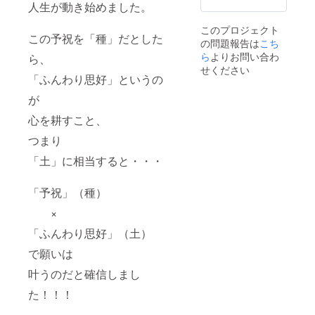
人生が動き始めました。
をご用
で、こ
意いた
ちらの
このプロジェクト
しま
リター
この予祝を「種」だとした
の問題報告は
こち
す。 質
ンも欲
問につ
ら
よりお問い合わ
しい方
ら、
いても
は 別途
せください
ランチ
「ふんわり思好」というの
講演会
会参加
参加リ
が
の方か
ターン
ら優先
をお求
心を耕すこと、
して指
めくだ
名して
さい。
つまり
いきま
す。 ま
「土」に相当すると・・・
た、予
祝体験
がワー
「予祝」（種）
クであ
×
ります
が、ラ
「ふんわり思好」（土）
ンチ会
参加者
で願いは
から指
名いた
叶うのだと確信しまし
しま
す。 詳
た！！！
細は
追って