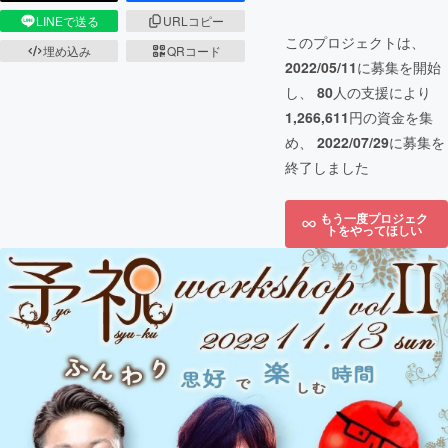
LINEで送る
URLコピー
このプロジェクトは、
埋め込み
QRコード
2022/05/11
に募集を開始
し、
80
人の支援により
1,266,611
円の資金を集
め、
2022/07/29
に募集を
終了しました
もう一度プロジェク
トをやってほしい