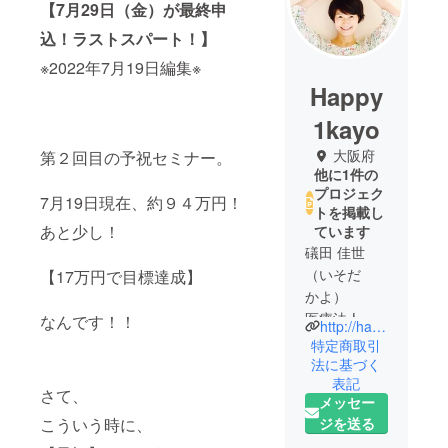
【7月29日（金）が最終申
込！ラストスパート！】
※2022年7月19日編集※
Happy
1kayo
大阪府
第２回目の予祝セミナー。
他に1件の
プロジェク
7月19日現在、約９４万円！
トを掲載し
あと少し！
ています
礒田 佳世
（いそだ
【17万円で目標達成】
かよ）
医療法人輝
なんです！！
http://happykayo.com/
笑会いちき
特定商取引
歯科クリニ
法に基づく
表記
カルコー
さて、
メッセー
ディネー
ジを送る
こういう時に、
ター