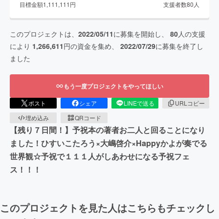
目標金額
1,111,111
円
支援者数
80
人
このプロジェクトは、
2022/05/11
に募集を開始し、
80
人の支援
により
1,266,611
円の資金を集め、
2022/07/29
に募集を終了し
ました
もう一度プロジェクトをやってほしい
ポスト
シェア
LINEで送る
URLコピー
埋め込み
QRコード
【残り７日間！】予祝本の著者お二人と回ることになり
ました！ひすいこたろう×大嶋啓介×Happyかよが奏でる
世界観☆予祝で１１１人がしあわせになる予祝フェ
ス！！！
このプロジェクトを見た人はこちらもチェックし