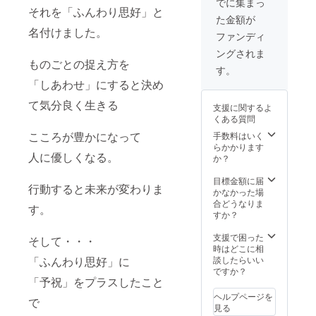
でに集まっ
べて予
それを「ふんわり思好」と
考欄に
た金額が
祝ワー
お名前
名付けました。
ルドを
と会社
ファンディ
一緒に
名（ク
ングされま
味わい
リニッ
ものごとの捉え方を
ましょ
ク名）
す。
う！ 場
をお入
「しあわせ」にすると決め
所は後
れくだ
日ご案
さい ※
て気分良く生きる
支援に関するよ
内いた
このセ
くある質問
しま
ミナー
す。
はひす
こころが豊かになって
手数料はいく
（会場
いこた
らかかります
人に優しくなる。
近く）
ろう、
か？
時間は
大嶋啓
１１：
介は登
目標金額に届
行動すると未来が変わりま
３０〜
壇しま
かなかった場
の予定
せん。
合どうなりま
す。
です。
※セミ
すか？
ランチ
ナー参
代、講
加券は
支援で困った
そして・・・
演会費
含まれ
時はどこに相
用は含
ており
談したらいい
「ふんわり思好」に
まれま
ませ
ですか？
す。 ま
「予祝」をプラスしたこと
ん。 ※
た、講
セミ
ヘルプページを
で
演会は
ナー参
見る
前方席
加希望