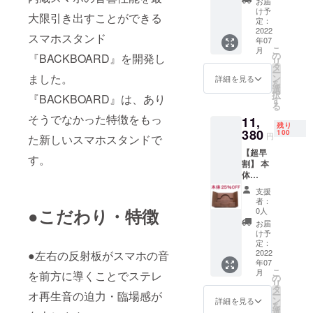
お届
KBOAR
思います。
け予
大限引き出すことができる
D』×1
定：
そんな方に
をお送
2022
スマホスタンド
年07
ご使用頂き
りしま
こ
月
す。 通
の
『BACKBOARD』を開発し
たい商品で
リ
常価格
タ
す。
ー
15,180
ました。
ン
詳細を見る
を
円
選
択
『BACKBOARD』は、あり
（13,80
す
代表：佐藤
る
0円
そうでなかった特徴をもっ
謙治
11,
+税）の
残り
とこ
380
中学生の
100
円
た新しいスマホスタンドで
ろ、リ
頃、ラジオ
【超早
ターン
す。
割】 本
番組「林義
価格は
体
35%OF
雄の水曜
25％OF
Fの
支援
パック」で
F
9,860円
者：
『BAC
（8,970
●こだわり・特徴
放送された
0人
KBOAR
円+税）
お届
下落合本舗
D』×1
となり
け予
のCMに影響
をお送
ます。
定：
りしま
2022
●左右の反射板がスマホの音
送料込
されて、い
年07
す。 通
みのお
ろいろな商
こ
月
を前方に導くことでステレ
常価格
値段で
の
リ
15,180
品を妄想す
す。
タ
オ再生音の迫力・臨場感が
ー
円
ン
詳細を見る
るようにな
を
（13,80
選