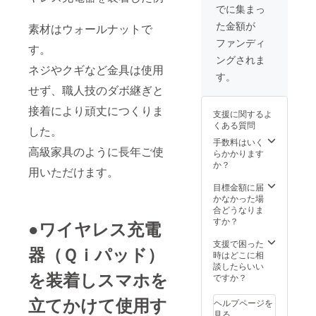
25%OF
でに集まっ
Fした
た金額が
素材はウォールナットで
13,000
円
ファンディ
す。
（10,35
ングされま
0円
ネジやクギなど金具は使用
+1,500
す。
円+税）
せず、職人技のダボ継ぎと
となり
ます。
接着により頑丈につくりま
支援に関するよ
送料込
くある質問
みのお
した。
値段で
手数料はいく
高級家具のように長年ご使
す。
らかかります
か？
用いただけます。
目標金額に届
かなかった場
合どうなりま
すか？
●ワイヤレス充電
支援で困った
器（Ｑｉパッド）
時はどこに相
談したらいい
を装着しスマホを
ですか？
立てかけて使用す
ヘルプページを
見る