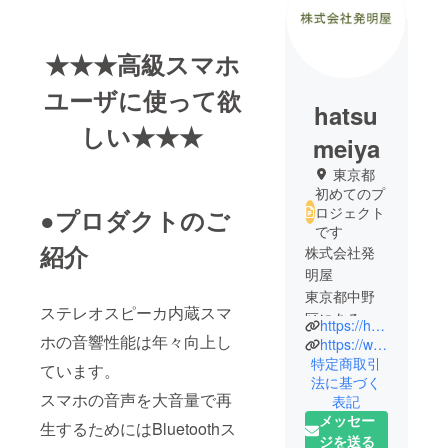
★★★高級スマホ
ユーザに使って欲
hatsu
しい★★★
meiya
東京都
初めてのプ
ロジェクト
●プロダクトのご
です
紹介
株式会社発
明屋
東京都中野
ステレオスピーカ内蔵スマ
区にある会
https://hatsumeiya.exblog.jp/
ホの音響性能は年々向上し
社です。
https://www.instagram.com/backboard.tokyo/
発明を売っ
特定商取引
ています。
法に基づく
ています。
スマホの音声を大音量で再
表記
現在は商品
メッセー
生するためにはBluetoothス
開発にも力
ジを送る