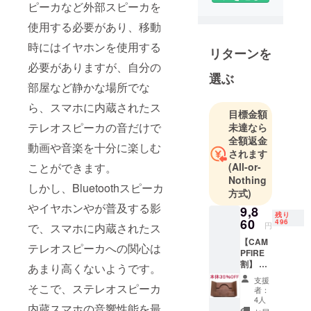
を入れてい
ピーカなど外部スピーカを
ます。
使用する必要があり、移動
時にはイヤホンを使用する
今回の商品
リターンを
「BACKBOA
必要がありますが、自分の
選ぶ
RD」はステ
部屋など静かな場所でな
レオスピー
ら、スマホに内蔵されたス
カ内装スマ
目標金額
ホのユーザ
テレオスピーカの音だけで
未達なら
様向けに開
全額返金
動画や音楽を十分に楽しむ
されます
発しまし
ことができます。
(All-or-
た。外出時
Nothing
にはイヤホ
しかし、Bluetoothスピーカ
方式)
ンを使うけ
やイヤホンやが普及する影
9,8
れど、自宅
残り
60
496
円
で、スマホに内蔵されたス
ではスマホ
【CAM
のスピーカ
テレオスピーカへの関心は
PFIRE
で動画・音
割】 本
あまり高くないようです。
体
楽を楽しみ
支援
35％OF
そこで、ステレオスピーカ
者：
たいという
F
4人
方も多いと
内蔵スマホの音響性能を最
『BAC