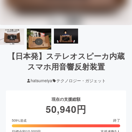
【日本発】ステレオスピーカ内蔵
スマホ用音響反射装置
hatsumeiya
テクノロジー・ガジェット
現在の支援総額
50,940
円
終了
509
%達成
目標金額
10,000
円
支援者数
5
人