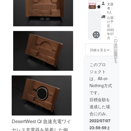
25％OF
13,800
支援
F
円+充電
者：
『BAC
器1,500
0人
KBOAR
円+税）
お届
D』×1
のとこ
け予
とワイ
ろ、リ
定：
ヤレス
2022
ターン
年07
充電器
は本体
こ
月
（最大
価格を
の
リ
10W出
35%OF
タ
ー
力）×1
Fした
ン
詳細を見る
を
をお送
11,500
選
択
りしま
円
す
る
す。 通
（8,970
このプロ
常セッ
円
ジェクト
ト価格
+1,500
16,830
円+税）
は、All-or-
円（本
となり
Nothing方式
体
ます。
13,800
送料込
です。
円+充電
みのお
目標金額を
器1,500
値段で
円+税）
す。
達成した場
のとこ
合にのみ、
ろ、リ
ターン
2022/07/07
DesertWest Qi 急速充電ワイ
は本体
23:59:59
ま
価格を
ヤレス充電器を装着した例