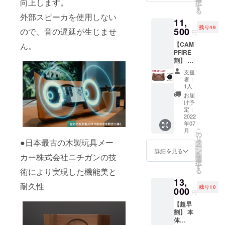
向上します。
択
り現在に至
0円
す
る
+税）の
る下落合本
外部スピーカを使用しない
11,
とこ
舗系妄想イ
残り49
ろ、リ
500
ので、音の遅延が生じませ
円
ンベン
ターン
【CAM
ん。
価格は
ター。山口
PFIRE
25%OF
県下関市出
割】 本
Fの
体
10,350
支援
35％OF
円
者：
F
（10,35
1人
『BAC
0円
お届
KBOAR
+税）と
け予
D』×1
なりま
定：
とワイ
2022
す。送
年07
ヤレス
料込み
こ
月
充電器
のお値
の
リ
（最大
●日本最古の木製玩具メー
段で
タ
ー
10W出
す。
ン
詳細を見る
を
カー株式会社ニチガンの技
力）×1
選
択
をお送
す
術により実現した機能美と
る
りしま
13,
す。 通
耐久性
残り10
常セッ
000
円
ト価格
【超早
16,830
割】 本
円（本
体
体