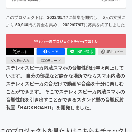
このプロジェクトは、
2022/05/17
に募集を開始し、
5
人の支援に
より
50,940
円の資金を集め、
2022/07/07
に募集を終了しました
もう一度プロジェクトをやってほしい
ポスト
シェア
LINEで送る
URLコピー
埋め込み
QRコード
ステレオスピーカ内蔵スマホの音響性能は年々向上して
います。 自分の部屋など静かな場所でならスマホ内蔵の
ステレオスピーカの音だけで動画や音楽を十分に楽しむ
ことができます。 そこでステレオスピーカ内蔵スマホの
音響性能を引き出すことができるスタンド型の音響反射
装置『BACKBOARD』を開発しました。
このプロジェクトを見た人はこちらもチェックし