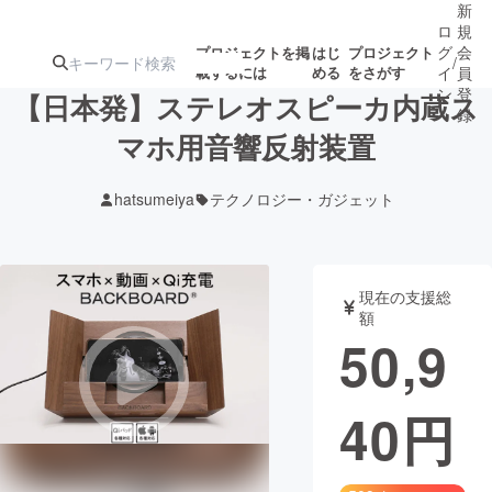
新
ロ
規
グ
会
プロジェクトを掲
はじ
プロジェクト
/
載するには
める
をさがす
イ
員
ン
登
【日本発】ステレオスピーカ内蔵ス
録
マホ用音響反射装置
人気のプロ
注目のリ
注目の新着プロ
募集終了が近いプ
もうすぐ公開
hatsumeiya
テクノロジー・ガジェット
ジェクト
ターン
ジェクト
ロジェクト
されます
アート・写真
音楽
現在の支援総
額
50,9
テクノロジー・ガジェット
ゲーム・サ
40
円
映像・映画
書籍・雑誌
ビジネス・起業
チャレンジ