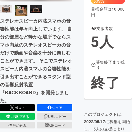
509%
目標金額は10,000
まちづくり・地域活性化
円
ステレオスピーカ内蔵スマホの音
支援者数
響性能は年々向上しています。 自
CAMPFIRE for Social Good
CAMPFIRE Creation
5
人
分の部屋など静かな場所でならス
CAMPFIREふるさと納税
machi-ya
コミュニティ
マホ内蔵のステレオスピーカの音
だけで動画や音楽を十分に楽しむ
ことができます。 そこでステレオ
募集終了まで残
り
スピーカ内蔵スマホの音響性能を
終了
引き出すことができるスタンド型
の音響反射装置
『BACKBOARD』を開発しまし
た。
ポスト
シェア
このプロジェクトは、
LINEで送る
URLコピー
2022/05/17
に募集を開始
埋め込み
QRコード
し、
5
人の支援により