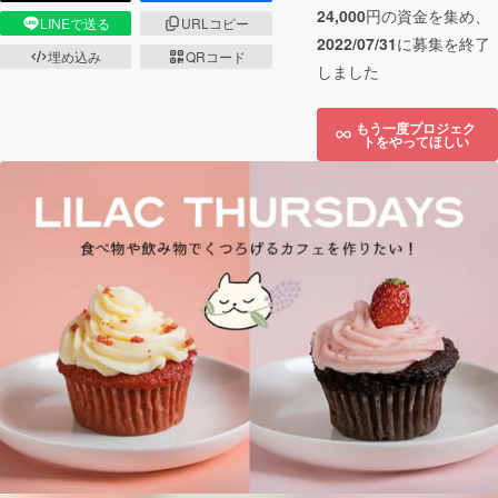
24,000
円の資金を集め、
LINEで送る
URLコピー
2022/07/31
に募集を終了
埋め込み
QRコード
しました
もう一度プロジェク
トをやってほしい