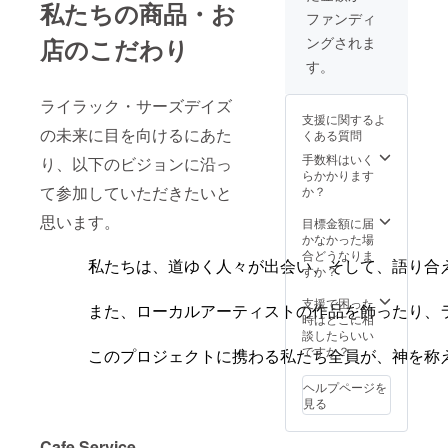
私たちの商品・お
ファンディ
店のこだわり
ングされま
す。
ライラック・サーズデイズ
支援に関するよ
の未来に目を向けるにあた
くある質問
手数料はいく
り、以下のビジョンに沿っ
らかかります
て参加していただきたいと
か？
思います。
目標金額に届
かなかった場
合どうなりま
私たちは、道ゆく人々が出会い、そして、語り合
すか？
支援で困った
また、ローカルアーティストの作品を飾ったり、
時はどこに相
談したらいい
ですか？
このプロジェクトに携わる私たち全員が、神を称
ヘルプページを
見る
Cafe Service