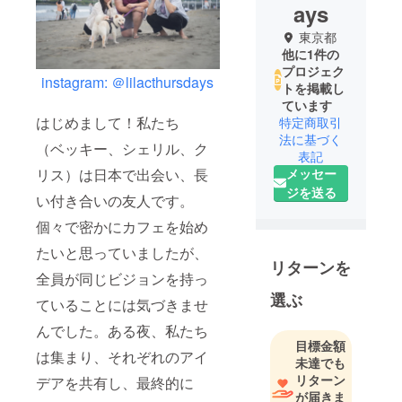
ays
東京都
他に1件の
プロジェク
instagram: ＠lilacthursdays
トを掲載し
ています
はじめまして！私たち
特定商取引
法に基づく
（ベッキー、シェリル、ク
表記
リス）は日本で出会い、長
メッセー
ジを送る
い付き合いの友人です。
個々で密かにカフェを始め
たいと思っていましたが、
リターンを
全員が同じビジョンを持っ
選ぶ
ていることには気づきませ
んでした。ある夜、私たち
目標金額
は集まり、それぞれのアイ
未達でも
リターン
デアを共有し、最終的に
が届きま