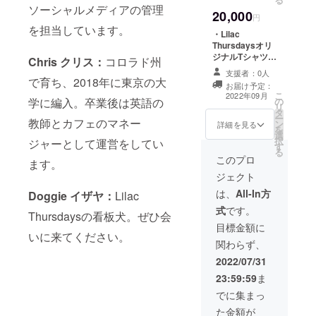
ソーシャルメディアの管理
20,000
円
を担当しています。
・Lilac
Thursdaysオリ
ジナルTシャツ
Chris クリス：
コロラド州
・Lilac
支援者：0人
Thursdaysオリ
で育ち、2018年に東京の大
お届け予定：
ジナルマグカッ
こ
2022年09月
学に編入。卒業後は英語の
の
プ ・ステッカー
リ
タ
セット ・缶バッ
ー
教師とカフェのマネー
ン
ジ ・手書きカー
詳細を見る
を
選
ド
択
ジャーとして運営をしてい
す
る
このプロ
ます。
ジェクト
は、
All-In方
Doggie イザヤ：
Lilac
式
です。
Thursdaysの看板犬。ぜひ会
目標金額に
いに来てください。
関わらず、
2022/07/31
23:59:59
ま
でに集まっ
た金額が