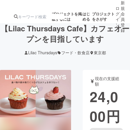
新
ロ
規
グ
会
プロジェクトを掲
はじ
プロジェクト
/
載するには
める
をさがす
イ
員
ン
登
【Lilac Thursdays Cafe】カフェオー
録
プンを目指しています
人気のプロ
注目のリ
注目の新着プロ
募集終了が近いプ
もうすぐ公開
Lilac Thursdays
フード・飲食店
東京都
ジェクト
ターン
ジェクト
ロジェクト
されます
アート・写真
音楽
現在の支援総
額
24,0
テクノロジー・ガジェット
ゲーム・サ
00
円
映像・映画
書籍・雑誌
ビジネス・起業
チャレンジ