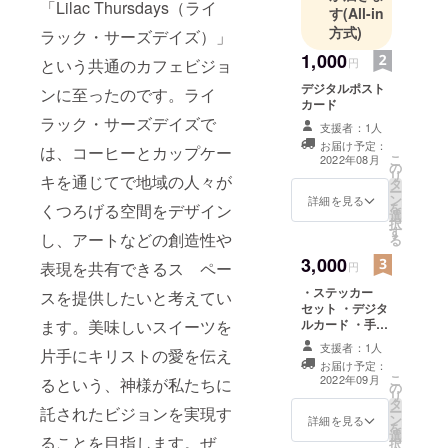
「Lilac Thursdays（ライ
す
(All-in
方式)
ラック・サーズデイズ）」
1,000
という共通のカフェビジョ
円
デジタルポスト
ンに至ったのです。ライ
カード
ラック・サーズデイズで
支援者：1人
お届け予定：
は、コーヒーとカップケー
こ
2022年08月
の
リ
キを通じてで地域の人々が
タ
ー
ン
詳細を見る
を
くつろげる空間をデザイン
選
択
す
し、アートなどの創造性や
る
3,000
表現を共有できるス ペー
円
・ステッカー
スを提供したいと考えてい
セット ・デジタ
ます。美味しいスイーツを
ルカード ・手書
きカード
支援者：1人
片手にキリストの愛を伝え
お届け予定：
こ
2022年09月
るという、神様が私たちに
の
リ
タ
託されたビジョンを実現す
ー
ン
詳細を見る
を
選
ることを目指します。ぜ
択