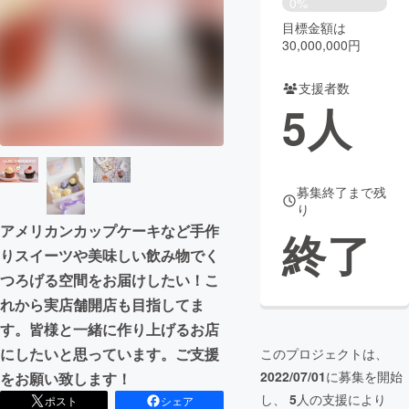
0%
目標金額は
まちづくり・地域活性化
30,000,000円
支援者数
CAMPFIRE for Social Good
CAMPFIRE Creation
5
人
CAMPFIREふるさと納税
machi-ya
コミュニティ
募集終了まで残
り
アメリカンカップケーキなど手作
終了
りスイーツや美味しい飲み物でく
つろげる空間をお届けしたい！こ
れから実店舗開店も目指してま
す。皆様と一緒に作り上げるお店
にしたいと思っています。ご支援
このプロジェクトは、
2022/07/01
に募集を開始
をお願い致します！
し、
5
人の支援により
ポスト
シェア