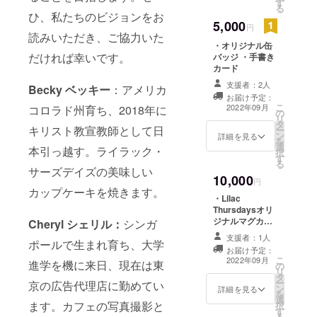
す
る
ひ、私たちのビジョンをお
5,000
円
読みいただき、ご協力いた
・オリジナル缶
だければ幸いです。
バッジ ・手書き
カード
支援者：2人
Becky ベッキー
：アメリカ
お届け予定：
こ
2022年09月
コロラド州育ち、2018年に
の
リ
タ
キリスト教宣教師として日
ー
ン
詳細を見る
を
選
本引っ越す。ライラック・
択
す
る
サーズデイズの美味しい
10,000
円
カップケーキを焼きます。
・Lilac
Thursdaysオリ
ジナルマグカッ
Cheryl シェリル：
シンガ
プ ・ステッカー
支援者：1人
ポールで生まれ育ち、大学
セット ・オリジ
お届け予定：
ナル缶バッジ
こ
2022年09月
進学を機に来日、現在は東
の
リ
タ
ー
京の広告代理店に勤めてい
ン
詳細を見る
を
選
ます。カフェの写真撮影と
択
す
る