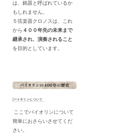
ださいまし
は、銘器と呼ばれているか
と「４
た。
００年
もしれません。
パス
そして何よ
ポート
５弦楽器クロノスは、これ
り驚いたの
所有
が、エレク
者」は
から
４００年先の未来まで
相互に
トリックバ
連絡が
継承され、演奏されること
イオリンに
取れる
を目的としています。
関する知識
ものと
し、 そ
の豊富さで
のどち
した。
らか、
又は両
非常に「ア
方が他
ナログ」な
者に継
イメージの
承され
る時、
バイオリン
双方が
職人さんの
その事
口から、
実を確
認し、
ピックアッ
ここでバイオリンについて
引き継
プ、プリア
ぎを行
簡単におさらいさせてくだ
うもの
ンプ、アク
とす
さい。
ティブ、
る。
パッシブ
「楽