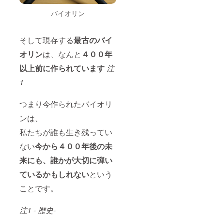
が多く、
円を、
パス
バイオリン
日々様々な
ポート
楽器に触
所有者
れ、その知
に返金
そして現存する
最古のバイ
するも
識を深めて
のとす
オリン
は、なんと
４００
年
いたので
る。
す。
（例）
以上前に作られています
注
５０年
今回制作す
1
目で楽
る新しい楽
器が紛
失また
器（クロノ
つまり今作られたバイオリ
は修復
ス）は、こ
不可能
ンは、
れまで積み
になっ
た場合
上げられて
私たちが誰も生き残ってい
（400-
きたバイオ
50）
ない
今から４００年後の未
リンの歴史
×1000
来にも、誰かが大切に弾い
円＝35
を、ある意
万円を
ているかもしれない
という
味で一度壊
パス
ポート
さなくては
ことです。
所有者
なりませ
に返金
ん。しかし
・パス
注1 - 歴史-
ポート
その時に、