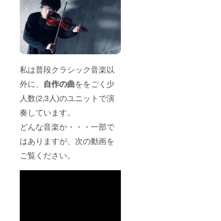
な挑戦をす
る」
「守・破・
離」
このテーマ
と共に、ク
ロノスを生
私は普段クラシック音楽以
み出せるの
外に、
自作の曲
ををごく少
は、きっと
人数(2,3人)のユニットで演
この世界に
栗原さんた
奏しています。
だ一人なの
どんな音楽か・・・一部で
だと思いま
はありますが、次の動画を
した。
ご覧ください。