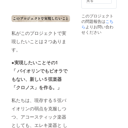
見る
ジェク
をお願いし
トの名
ています。
前が付
このプロジェクト
くライ
「ヴァイオ
の問題報告は
こち
ブのみ
リン職人」
有効）
ら
よりお問い合わ
と聞くと、
※画像は
せください
私がこのプロジェクトで実
イメー
木や、それ
ジで
現したいことは２つありま
を削るため
す。
の刃物、部
〈400年
す。
パス
屋に散らば
ポート
る木屑、少
●実現したいことその1
につい
て〉
し汚れたエ
「
バイオリンでもビオラで
400年
プロン、そ
間、全
もない、新しい５弦楽器
んなイメー
ての
「クロ
ジがありま
「クロノス」を作る。」
ノスプ
したし、栗
ロジェ
原さんの工
クト」
私たちは、現存する５弦バ
ライブ
房も、まさ
イオリンの弱点を克服しつ
にご招
にその通り
待しま
つ、アコースティック楽器
す。 こ
の素敵な場
のパス
所でした。
としても、エレキ楽器と し
は、そ