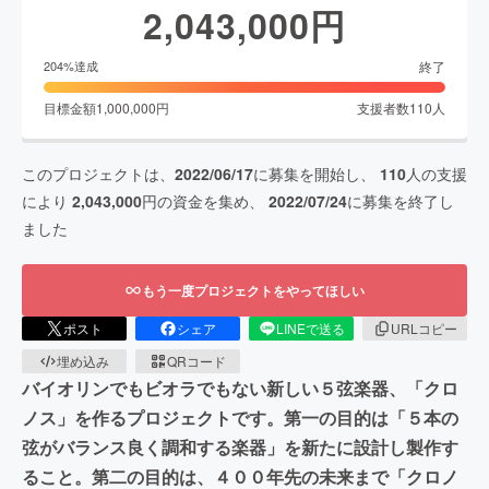
2,043,000
円
終了
204
%達成
目標金額
1,000,000
円
支援者数
110
人
このプロジェクトは、
2022/06/17
に募集を開始し、
110
人の支援
により
2,043,000
円の資金を集め、
2022/07/24
に募集を終了し
ました
もう一度プロジェクトをやってほしい
ポスト
シェア
LINEで送る
URLコピー
埋め込み
QRコード
バイオリンでもビオラでもない新しい５弦楽器、「クロ
ノス」を作るプロジェクトです。第一の目的は「５本の
弦がバランス良く調和する楽器」を新たに設計し製作す
ること。第二の目的は、４００年先の未来まで「クロノ