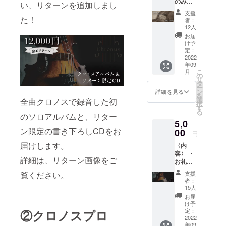
のみを
体2枚、
ヴァイオリ
い、リターンを追加しまし
ご希望
鑑定書1
支援
ニスト、作
の方向
枚、内
た！
者：
曲家、サウ
けプラ
部ラベ
12人
ン// こち
ル1枚）
ンドエンジ
お届
らのリ
上記の
け予
ニアとして
ターン
データ
定：
はお礼
2022
活動。
をメー
年09
メール
ルにて
クラシック
こ
月
のみと
お送り
の
リ
ヴァイオリ
なりま
しま
タ
ー
す。 お
す。 ※
ン
ンの他、エ
詳細を見る
を
気持ち
画像は
選
全曲クロノスで録音した初
レクトリッ
択
で上乗
イメー
す
る
クヴァイオ
せ支援
ジで
のソロアルバムと、リター
5,0
してい
す。皆
リンとエ
ン限定の書き下ろしCDをお
ただけ
00
様に
円
フェクター
ます。
は、完
届けします。
〈内
を用いた独
成した
容〉 ・
クロノ
創的なパ
詳細は、リターン画像をご
お礼状
スの写
フォーマン
・写真
真の
支援
覧ください。
４枚
データ
スを行う。
者：
（本体2
をお送
15人
様々なジャ
枚、鑑
りしま
お届
定書1
ンルの音楽
す。
け予
枚、内
定：
②
クロノスプロ
を融合さ
部ラベ
2022
せ、ボー
年09
ル1枚）