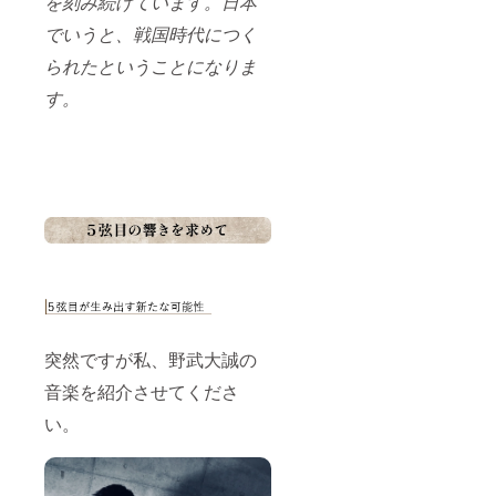
を刻み続けています。日本
オリンに触
でいうと、戦国時代につく
れる機会が
なく、伝統
られたということになりま
的なバイオ
す。
リン製作だ
けを行う職
人さんに
は、クロノ
スという新
しい楽器に
挑戦する知
識と技量が
どうしても
足りない
と、個人的
突然ですが私、野武大誠の
に感じてい
音楽を紹介させてくださ
ました。
い。
「古き良き
を守り、そ
の上で新た