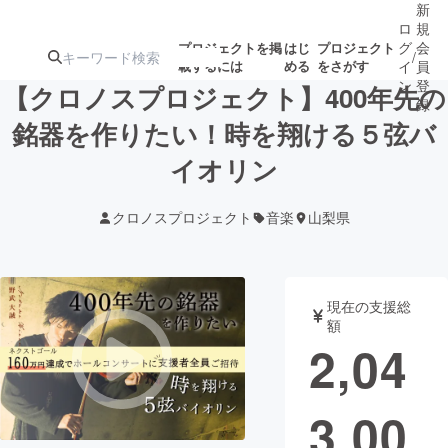
新
ロ
規
グ
会
プロジェクトを掲
はじ
プロジェクト
/
載するには
める
をさがす
イ
員
ン
登
【クロノスプロジェクト】400年先の
録
銘器を作りたい！時を翔ける５弦バ
イオリン
人気のプロ
注目のリ
注目の新着プロ
募集終了が近いプ
もうすぐ公開
ジェクト
ターン
ジェクト
ロジェクト
されます
クロノスプロジェクト
音楽
山梨県
アート・写真
音楽
現在の支援総
テクノロジー・ガジェット
ゲーム・サ
額
2,04
映像・映画
書籍・雑誌
3,00
ビジネス・起業
チャレンジ