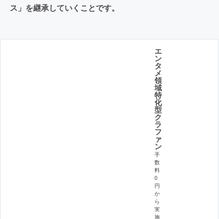
ス」を継承していくことです。
エ
ン
タ
メ
領
域
特
化
型
ク
ラ
フ
ァ
ン
手
数
料
0
円
か
ら
実
施