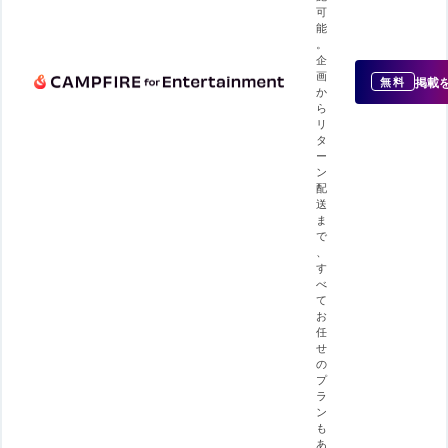
可
能
。
企
画
掲載
無料
か
ら
リ
タ
ー
ン
配
送
ま
で
、
す
べ
て
お
任
せ
の
プ
ラ
ン
も
あ