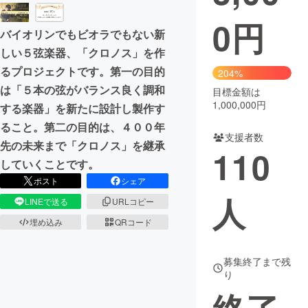
0
円
まちづくり・地域活性化
バイオリンでもビオラでもない新
しい５弦楽器、「クロノス」を作
CAMPFIRE for Social Good
CAMPFIRE Creation
るプロジェクトです。第一の目的
204%
CAMPFIREふるさと納税
machi-ya
コミュニティ
は「５本の弦がバランス良く調和
目標金額は
1,000,000円
する楽器」を新たに設計し製作す
ること。第二の目的は、４００年
支援者数
先の未来まで「クロノス」を継承
110
していくことです。
ポスト
シェア
人
LINEで送る
URLコピー
埋め込み
QRコード
募集終了まで残
り