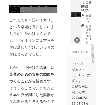
門技術が少
い。 ※
前を記
ナル
【1名様
でも名
画像は
載（バ
キーホ
限定】
前を残
ないエレク
イメー
イオリ
ルダー
\\あなた
してほ
トリックバ
ジで
ン製作
白（リ
だけの
しくな
支援
す。
時に発
ターン
新しい
イオリン等
い方: 備
者：
これまでも５弦バイオリン
行され
限定
５弦楽
考欄に
0人
の修理、カ
る鑑定
色） ・
器
[名前を
という楽器は存在していま
お届
スタムなど
書に、
鑑定書
Kairos
残した
け予
お名前
にお名
を製作//
くない]
定：
したが、それはあくまで
も行い、エ
を記載
前を記
Chronu
2022
と記入
レクトリッ
年12
も、バイオリンに１本弦を
させて
載（バ
sをモデ
してく
こ
月
クバイオリ
いただ
イオリ
ルにし
ださ
の
リ
付け足しただけというもの
きま
ン製作
た楽器
い。 2.
タ
ンを扱う数
ー
す。）
時に発
を製作
本名フ
ン
詳細を見る
がほとんどでした。
を
多くのアー
・内部
行され
しま
ルネー
選
択
ラベル
る鑑定
す。 名
ティストの
ム以外
す
る
にお名
書にお
前の変
の名前
このプロ
楽器のメン
前を記
名前を
更は可
を残し
しかし、今回は
この新しい
ジェクト
テナンスも
載（楽
記載さ
能で
たい方:
器名や
せてい
す。 ※
楽器のための専用の図面を
残した
行う。
は、
All-In方
製作者
ただき
製作期
い名前
制作活動と
式
です。
つくることから始めます
。
などを
ま
間とし
を記入
しては、型
記載し
す。）
て半年
してく
目標金額に
そうすることで、きちんと
たラベ
・内部
～1年程
ださ
に捉われず
関わらず、
ルにお
ラベル
いただ
い。
５本の弦が調和した楽器が
独自にオリ
名前を
にお名
きま
2022/07/24
記載さ
前を記
す。 納
ジナルモデ
生み出せると考えるからで
23:59:59
ま
せてい
載（楽
品方法