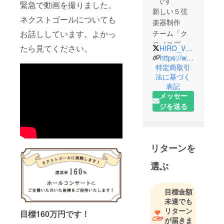
です
緊急で動画を撮りました。
新しい５弦
ネクストゴールについても
楽器制作
お話ししています。よかっ
チーム「ク
ロノスプロ
たら見てください。
HIRO_VLN
ジェクト」
https://www.hironari-notake.com
代表者 野
特定商取引
法に基づく
武 大誠
表記
（Hironari
メッセー
Notake）
ジを送る
楽器製作
者 栗原 駿
（Shun
Kurihara)
リターンを
選ぶ
プロジェク
トチーム
目標金額
齊藤 勇貴
未達でも
（Yuuki
リターン
目標160万円です！
が届きま
Saitou）