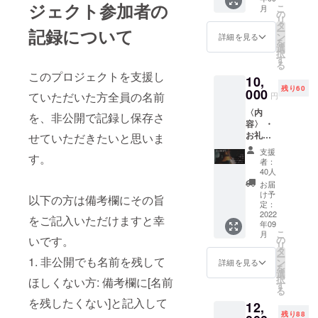
ジェクト参加者の
こ
月
・ポス
の
ダーレスな
リ
トカー
タ
音楽を生み
ー
記録について
ド3枚
ン
詳細を見る
を
出し続けて
（リ
選
択
ターン
す
いる。研ぎ
る
限定商
このプロジェクトを支援し
澄まされた
10,
品） ※
残り60
画像は
000
繊細な音楽
ていただいた方全員の名前
円
イメー
表現から、
〈内
ジで
を、非公開で記録し保存さ
過激かつ爆
容〉 ・
す。皆
お礼状
様に
せていただきたいと思いま
発力のある
・写真
は、完
支援
演奏スタイ
す。
４枚
成した
者：
（本体2
ルまで表現
クロノ
40人
枚、鑑
スの写
お届
の幅は広
定書１
真とポ
け予
以下の方は備考欄にその旨
く、ジャン
枚、内
スト
定：
部ラベ
2022
カード
ル、世界観
をご記入いただけますと幸
年09
ル1枚）
をお届
を問わず
こ
月
・ポス
けしま
の
いです。
リ
様々なアー
トカー
す。
タ
ー
ド3枚
1. 非公開でも名前を残して
ン
詳細を見る
ティストと
を
（リ
選
択
の共演を続
ほしくない方: 備考欄に[名前
ターン
す
る
限定商
けている。
を残したくない]と記入して
12,
品） ・
ギター雨宮
残り88
ライブ1