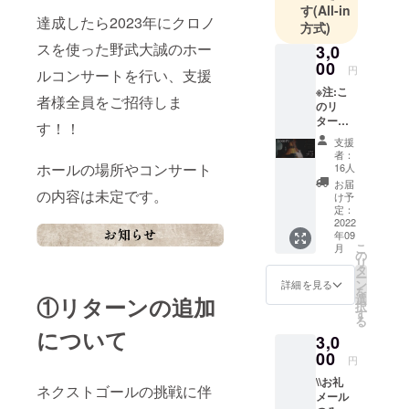
す
(All-in
久保田 優羽
達成したら2023年にクロノ
方式)
（Yu
スを使った野武大誠のホー
3,0
Kubota）
00
円
ルコンサートを行い、支援
※注:こ
者様全員をご招待しま
のリ
ヴァイオリ
ターン
す！！
ンでもビオ
は 電子
支援
データ
ラでもな
者：
のみで
ホールの場所やコンサート
16人
い、新しい
のリ
お届
５弦楽器
ターン
の内容は未定です。
け予
となり
定：
その第一号
ます。
2022
機を「クロ
年09
郵送は
こ
月
されま
ノス」と名
の
リ
せんの
タ
づけ、製
ー
でご注
ン
詳細を見る
を
作・演奏を
意くだ
選
①リターンの追加
択
さいま
す
目的とす
る
せ。
について
る。
3,0
〈内
容〉 ・
00
円
お礼状
野武大誠プ
\\お礼
・写真4
ネクストゴールの挑戦に伴
ロフィール
メール
枚（本