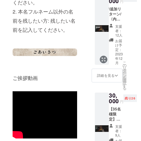
000
円
ください。
健三郎との
回パス
\追加リ
（クロ
デュオ
2. 本名フルネーム以外の名
ターン/
ノスプ
「Analo-
〈内
ロジェ
前を残したい方: 残したい名
容〉 ・
Gia」
クトの
支援
クロノ
前を記入してください。
名前が
者：
作家池田あ
スアル
付くラ
12人
きこ氏の作
バム
イブの
お届
全曲ク
み有
品『猫のダ
け予
ロノス
効） ・
定：
ヤン』を
で録音
2023
オリジ
年12
テーマに音
したア
ナル
こ
月
ルバム
キーホ
の
楽を奏でる
リ
になり
ルダー
タ
ー
「DAYANバ
ます。
白（リ
ン
詳細を見る
ご挨拶動画
を
※この
ンド」
ターン
選
択
アルバ
限定
す
三味線、
る
ムは、
色） ※
キーボー
30,
リター
画像は
残り26
ン発送
000
イメー
ド、ヴァイ
円
後一般
ジで
オリンによ
【35名
販売も
す。
様限
るトリオ
行いま
定】
す。 ・
「木ノ花」
〈内
リター
支援
ギターの成
容〉 ・
ン限定
者：
お礼状
CD リ
川マサノリ
9人
・写真4
ターン
お届