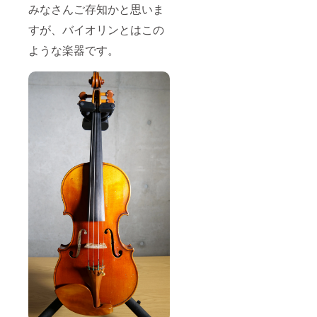
器」
みなさんご存知かと思いま
等・・・、
「パス
エレクト
すが、バイオリンとはこの
ポー
リック楽器
ト」の
ような楽器です。
引き継
に関する言
ぎ、継
葉が当たり
承はそ
れぞれ
前のよう
の所有
に、そして
者同士
非常に的確
で、書
面にて
に出てくる
記録を
のです。後
残す。
で知りまし
・楽器
が途中
たが、栗原
で紛
さんはお仕
失・消
滅した
事の都合
場合 そ
上、エレク
の時の
トリックバ
使用者
が、400
イオリンの
年から
リペアやカ
楽器年
スタムにも
齢を引
いた数
関わる機会
×1,000