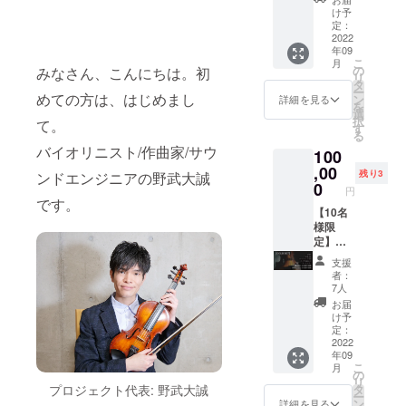
との「Luna
枚（本
限定
け予
ni Cone」
体2枚、
ジャ
定：
鑑定書1
2022
ケット
他、多数の
年09
枚、内
に書き
こ
ユニットに
月
部ラベ
下ろし1
の
みなさん、こんにちは。初
リ
ル1枚）
参加してい
曲を録
タ
ー
・ポス
めての方は、はじめまし
音した
ン
詳細を見る
る。
を
トカー
CDにな
選
択
演奏活動の
て。
ド3枚
りま
す
る
（リ
す。 上
他、楽曲提
バイオリニスト/作曲家/サウ
100
ターン
記2枚を
供、アレン
限定商
,00
お届け
残り3
ンドエンジニアの野武大誠
ジ、録音、
品） ・
しま
0
円
ライブ1
す！！
ミックス、
です。
回パス
【10名
※タイト
マスタリン
（クロ
様限
ル、
ノスプ
定】
グ等、作家
ジャ
ロジェ
〈内
ケット
やエンジニ
支援
クトの
容〉 ・
は未定
者：
アとしての
名前が
お礼状
です。
7人
付くラ
・写真
※お届け
活動も幅広
お届
イブの
４枚
は2023
け予
く行う。
み有
（本体2
年を予
定：
効） ・
枚、鑑
2022
定して
年09
キーホ
定書１
いま
こ
月
ルダー
枚、内
す。
の
リ
栗原駿プロ
白（リ
部ラベ
【備考
タ
プロジェクト代表: 野武大誠
ー
ターン
ル1枚）
フィール
欄につ
ン
詳細を見る