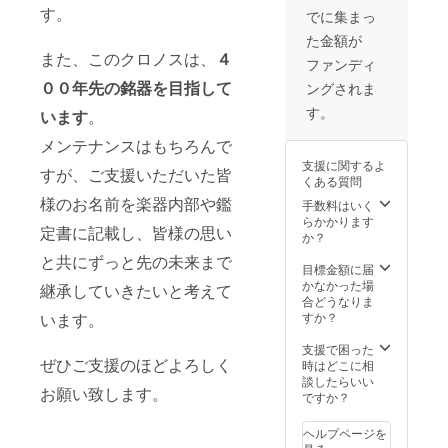
ルを設計す
ただき
器名や
につい
す。
でに集まっ
るなど、
ま
製作者
ては、
た金額が
す。）
などを
直接ご
日々研究を
また、このクロノスは、
４
※支援
記載し
連絡の
ファンディ
続けてい
時、必
たラベ
上決定
００
年先の銘器を目指して
ングされま
る。
ず備考
ルにお
させて
欄に掲
名前を
いただ
す。
います
。
載を希
記載さ
きま
望され
せてい
す。
メンテナンスはもちろんで
るお名
ただき
支援に関するよ
前をご
ま
すが、ご支援いただいた皆
●野武が栗原
くある質問
記入く
す。）
さんに制作
様のお名前を楽器内部や鑑
ださ
※支援
手数料はいく
い。 ※
時、必
らかかります
を依頼した
定書に記載し、皆様の思い
画像は
ず備考
か？
理由。
イメー
欄に掲
と共にずっと先の未来まで
栗原さんに
ジで
載を希
目標金額に届
す。
望され
かなかった場
は、以前か
継承していきたいと考えて
るお名
合どうなりま
らアコース
前をご
すか？
います。
記入く
ティックバ
ださ
支援で困った
イオリン＆
い。 ・
ぜひご支援のほどよろしく
時はどこに相
エレクト
400年パ
談したらいい
お願い致します。
スポー
ですか？
リックバイ
ト（ク
オリンのメ
ロノス
ヘルプページを
ンテナンス
プロ