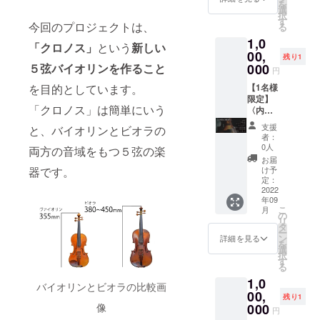
を
限定
・ポス
いて】
選
高校の管弦
択
色） ・
トカー
クロノ
す
今回のプロジェクトは、
る
楽部でチェ
鑑定書
ド3枚
スプロ
1,0
にお名
（リ
ジェク
ロと出会
「クロノス」
という
新しい
前を記
ターン
00,
トを支
残り1
い、弦楽器
載（バ
限定商
援して
000
５弦バイオリンを作ること
円
に魅了さ
イオリ
品） ・
いただ
ン製作
ライブ
【1名様
を目的としています。
いた方
れ、製作家
時に発
10回パ
限定】
全員の
の道を志
「クロノス」は簡単にいう
行され
ス（ク
〈内
名前
る鑑定
ロノス
容〉 ・
す。
を、非
支援
と、バイオリンとビオラの
書に、
プロ
お礼状
公開で
者：
国内の弦楽
お名前
ジェク
・写真
記録し
0人
両方の音域をもつ５弦の楽
器制作学校
を記載
トの名
４枚
保存さ
お届
させて
前が付
（本体2
せてい
を卒業後、
け予
器です。
いただ
くライ
枚、鑑
ただき
定：
大手楽器店
きま
ブのみ
定書１
2022
ます。
年09
にて修理、
す。）
有効）
枚、内
以下の
こ
月
※支援
・オリ
部ラベ
方は備
の
修復の仕事
リ
時、必
ジナル
ル1枚）
考欄に
タ
ー
に携わる。
ず備考
キーホ
・ポス
その旨
ン
詳細を見る
を
欄に掲
ルダー
トカー
アコース
をご記
選
択
載を希
白（リ
ド3枚
入いた
す
ティックの
る
望され
ターン
（リ
だけま
楽器はもち
1,0
るお名
限定
ターン
すと幸
バイオリンとビオラの比較画
前をご
色） ・
限定商
00,
いで
ろん、国内
残り1
記入く
鑑定書
品） ・
す。 1.
000
像
円
ではまだ専
ださ
にお名
オリジ
非公開