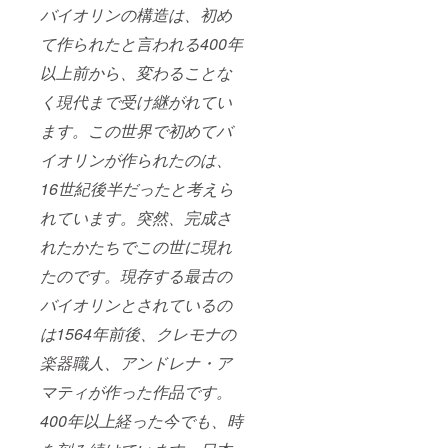
を紛失
バイオリンの構造は、初め
単に興味や
した場
て作られたと言われる400年
好奇心だけ
合 再発
行は行
で０から図
以上前から、変わることな
わず、
面を引くの
全ての
く現代まで受け継がれてい
効力は
と、古き良
失効す
ます。この世界で初めてバ
きを知り、
る。
伝統を守る
イオリンが作られたのは、
ことも忘れ
16世紀後半だったと考えら
ず、その上
れています。突然、完成さ
で新たな挑
戦をするの
れたかたちでこの世に現れ
とでは、全
たのです。現存する最古の
く違った結
バイオリンとされているの
果になると
思いまし
は1564年前後、クレモナの
た。
楽器職人、アンドレナ・ア
逆に、普段
マティが作った作品です。
から前衛的
なエレクト
400年以上経った今でも、時
リックバイ