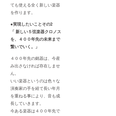
加えて「職
の時の
ても使える全く新しい楽器
クロノ
人さん」
スの使
を作ります。
は、なんと
用者に
なく「頑固
ご連絡
いただ
●実現したいことその2
そう」「話
けれ
しにくそ
「
新しい５弦楽器クロノス
ば、別
の方へ
う」という
を、４００年先の未来まで
の譲渡
イメージが
も可能
繋いでいく。」
ありますが
です。
是非あ
（それが
なたの
４００年先の銘器は、今産
カッコいい
お力で
のですが）
400年先
み出さなければ存在しませ
の未来
栗原さんは
ん。
まで、
非常にフレ
繋いで
いい楽器というのは色々な
くださ
ンドリーで
い。 ・
無知な私に
演奏家の手を経て長い年月
400年パ
も、いつも
スポー
を重ねる事により、音も成
トの継
丁寧でわか
承方法
長していきます。
りやすい説
「クロ
今ある楽器は４００年先で
明をしてく
ノス所
有者」