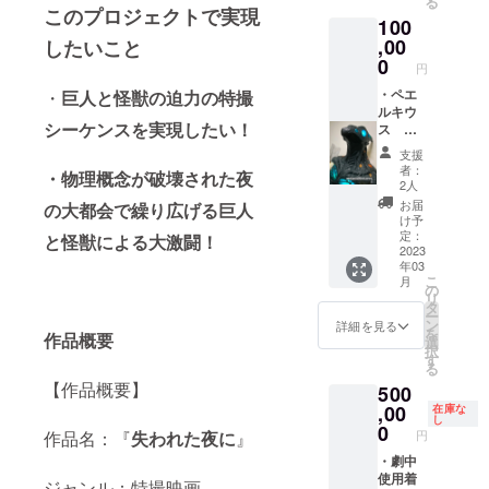
る
夜に』
夜に』
ファイ
このプロジェクトで実現
100
完全資
本編映
ル便
料集
,00
したいこと
像(40
URLを
（制作
分) ・
0
支援者
円
記録、
『海鳴
様の
完成脚
・ペエ
・
巨人と怪獣の迫力の特撮
りのと
メール
本、絵
ルキウ
き』本
アドレ
シーケンスを実現したい！
コン
ス 頭
編映像
スにお
テ、デ
部型抜
(40分)
送りさ
支援
ザイン
き模型
・『海
せて頂
者：
・物理概念が破壊された夜
ワーク
・時空
鳴りの
きま
2人
ス、監
怪獣
とき』
す。 ※
お届
の大都会で繰り広げる巨人
督解
ゲゾ
完全資
外部公
け予
説、
ム オ
料集
定：
開を禁
と怪獣による大激闘！
キャス
リジナ
2023
（特撮
止し、
年03
トコメ
ルフィ
メイキ
個人的
こ
月
ント、
ギュア
ング、
の
な利用
リ
スタッ
・『失
制作記
タ
のみ視
ー
フ対
われた
録、完
ン
聴を認
詳細を見る
を
作品概要
談、没
夜に』
成脚
選
めま
択
脚本、
本編特
本、絵
す
す。
る
未公開
撮メイ
コン
【作品概要】
500
映像）
キング
テ、デ
100ペー
(30分)
,00
ザイン
在庫な
し
ジほど
・『失
ワーク
0
作品名：『
失われた夜に
』
円
・『失
われた
ス、監
われた
夜に』
・劇中
督解
夜に』
完全資
使用着
説、
ジャンル：特撮映画