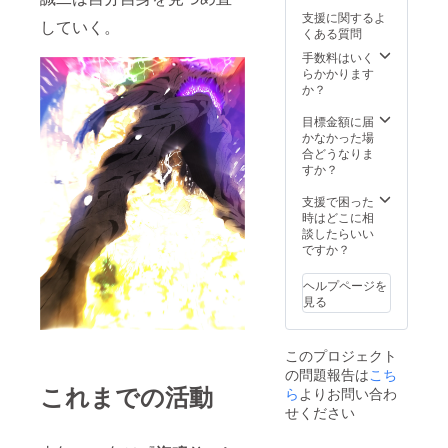
着ぐる
スタッ
『海鳴
ワーク
支援に関するよ
み造形
フ対
りのと
ス、監
していく。
くある質問
を担当
談、没
き』本
督解
した北
脚本、
編映像
説、
手数料はいく
條が造
未公開
(40分)
キャス
らかかります
形、塗
映像）
・『海
トコメ
か？
装を行
100ペー
鳴りの
ント、
いま
ジほど
とき』
スタッ
目標金額に届
す。 ※
・ED名
完全資
フ対
かなかった場
画像は
前クレ
料集
談、没
合どうなりま
イメー
ジット
（特撮
脚本、
すか？
ジで
※ペエル
メイキ
未公開
す。 ※
キウス
ング、
映像）
支援で困った
日本国
の頭部
制作記
100ペー
時はどこに相
内に限
FRP型
録、完
ジほど
談したらいい
り輸送
から直
成脚
・『失
ですか？
費を負
接型抜
本、絵
われた
担させ
きした
コン
夜に』
ヘルプページを
て頂き
頭部模
テ、デ
本編映
見る
ます。
型で
ザイン
像(40
※支援
す。 ※
ワーク
分) ・
時、必
重量約
ス、監
『海鳴
このプロジェクト
ず備考
2kg。 ※
督解
りのと
の問題報告は
こち
欄に掲
日本国
説、
き』本
これまでの活動
載を希
内に限
キャス
編映像
ら
よりお問い合わ
望され
り輸送
トコメ
(40分)
せください
るお名
費を負
ント、
・『海
前をご
担させ
スタッ
鳴りの