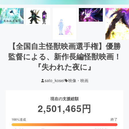
【全国自主怪獣映画選手権】優勝
監督による、新作長編怪獣映画！
『失われた夜に』
sato_kosei
映像・映画
現在の支援総額
2,501,465
円
終了
166
%達成