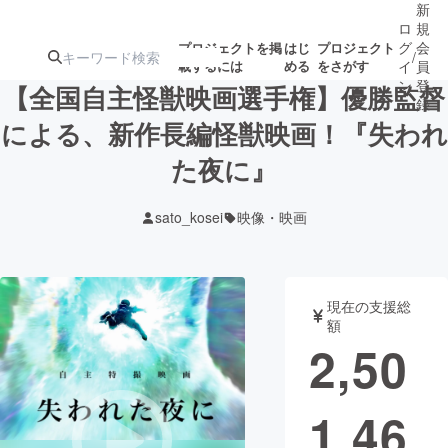
新
ロ
規
グ
会
プロジェクトを掲
はじ
プロジェクト
/
載するには
める
をさがす
イ
員
ン
登
【全国自主怪獣映画選手権】優勝監督
録
による、新作長編怪獣映画！『失われ
た夜に』
人気のプロ
注目のリ
注目の新着プロ
募集終了が近いプ
もうすぐ公開
ジェクト
ターン
ジェクト
ロジェクト
されます
sato_kosei
映像・映画
アート・写真
音楽
現在の支援総
テクノロジー・ガジェット
ゲーム・サ
額
2,50
映像・映画
書籍・雑誌
1,46
ビジネス・起業
チャレンジ