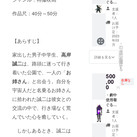
本編映
料集
ぐる
キャス
像(40
（制作
み
トコメ
支援
分) ・
記録、
（先着1
ント、
作品尺：40分～50分
者：
『海鳴
完成脚
名） ・
スタッ
1人
りのと
本、絵
ペエル
フ対
お届
き』本
コン
キウ
談、没
け予
編映像
テ、デ
ス 頭
脚本、
定：
(40分)
ザイン
部型抜
2023
未公開
【あらすじ】
年03
・『海
ワーク
き模型
映像）
こ
月
鳴りの
ス、監
・時空
100ペー
の
リ
とき』
督解
怪獣
ジほど
タ
家出した男子中学生、
高岸
ー
完全資
説、
ゲゾ
・ED名
ン
詳細を見る
を
料集
キャス
ム オ
前クレ
選
誠二
は、路頭に迷って行き
択
（特撮
トコメ
リジナ
ジット
す
る
メイキ
ント、
ルフィ
※支援
着いた公園で、一人の「
お
500
ング、
スタッ
ギュア
時、必
制作記
フ対
・『失
姉さん
」と出会う。自分を
,00
ず備考
在庫な
し
録、完
談、没
われた
欄に掲
0
円
宇宙人だと名乗るお姉さん
成脚
脚本、
夜に』
載を希
本、絵
未公開
本編特
・劇中
望され
に拾われた誠二は彼女との
コン
映像）
撮メイ
使用着
るお名
テ、デ
100ペー
キング
ぐる
前をご
交流の中で、行き場なく荒
ザイン
ジほど
(30分)
み
記入く
支援
ワーク
・『失
・『失
（先着1
ださ
んでいた心を癒していく。
者：
ス、監
われた
われた
名） ・
い。 ※
1人
督解
夜に』
夜に』
ペエル
本編特
お届
説、
本編映
完全資
キウ
しかしあるとき、誠二は
撮メイ
け予
キャス
像(40
料集
ス 頭
キン
定：