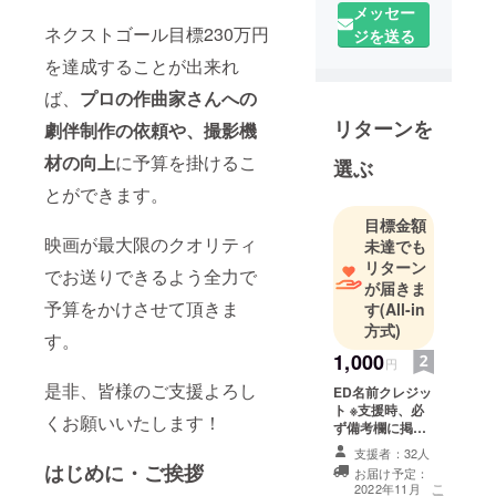
メッセー
主怪獣映画
ネクストゴール目標230万円
ジを送る
『海鳴りの
を達成することが出来れ
とき』『失
われた夜
ば、
プロの作曲家さんへの
に』を監督
リターンを
劇伴制作の依頼や、撮影機
しました。
材の向上
に予算を掛けるこ
第18回全国
選ぶ
自主怪獣映
とができます。
画選手権熱
目標金額
海大会にて
映画が
最大限のクオリティ
未達でも
優勝。
リターン
でお送りできるよう全力で
現在、特撮
が届きま
予算をかけさせて頂きま
す
(All-in
やアニメに
方式)
関わる仕事
す。
をしていま
1,000
円
す。
是非、皆様のご支援よろし
ED名前クレジッ
ト ※支援時、必
くお願いいたします！
ず備考欄に掲載
を希望されるお
支援者：32人
名前をご記入く
はじめに・ご挨拶
お届け予定：
ださい。
こ
2022年11月