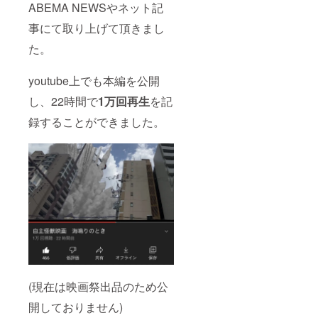
聴を認
ジで
致しま
・ED名
ABEMA NEWSやネット記
めま
す。 ※
す。 ※
前クレ
事にて取り上げて頂きまし
す。
支援
推奨体
ジット
時、必
格は
ペエル
た。
ず備考
170cm
キウス
欄に掲
程度。
の劇中
載を希
体格に
使用着
youtube上でも本編を公開
望され
よって
ぐるみ
るお名
は着用
を提供
し、22時間で
1万回再生
を記
前をご
できな
致しま
記入く
い可能
す。 ※
録することができました。
ださ
性がご
重量
い。 ※
ざいま
30kg以
本編特
す。 ※
上の着
撮メイ
日本国
ぐるみ
キン
内に限
になり
グ・完
り輸送
ますの
全資料
費を負
で着用
集とも
担させ
は自己
にギガ
て頂き
責任で
ファイ
ます。
お願い
ル便
※ペエル
致しま
URLを
キウス
す。 ※
支援者
の頭部
推奨体
様の
FRP型
格は
(現在は映画祭出品のため公
メール
から直
170cm
アドレ
接型抜
程度。
開しておりません)
スにお
きした
体格に