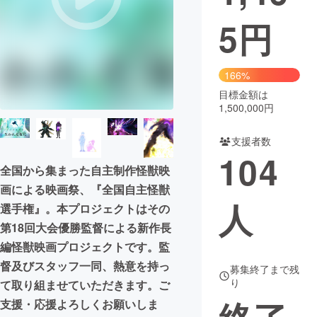
5
円
まちづくり・地域活性化
CAMPFIRE for Social Good
CAMPFIRE Creation
166%
CAMPFIREふるさと納税
machi-ya
コミュニティ
目標金額は
1,500,000円
支援者数
104
全国から集まった自主制作怪獣映
画による映画祭、『全国自主怪獣
人
選手権』。本プロジェクトはその
第18回大会優勝監督による新作長
編怪獣映画プロジェクトです。監
督及びスタッフ一同、熱意を持っ
募集終了まで残
り
て取り組ませていただきます。ご
支援・応援よろしくお願いしま