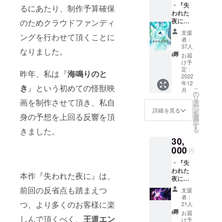
・『失
ザイン
るにあたり、制作予算確保
われた
ワーク
夜に』
のためクラウドファンディ
ス、監
本編映
督解
支援
ングを行わせて頂くことに
像(40
説、
者：
分) ・
キャス
37人
なりました。
『海鳴
トコメ
お届
りのと
ント、
け予
き』本
スタッ
定：
昨年、私は『
海鳴りのと
編映像
2022
フ対
年12
(40分)
談、没
き
』という初めての怪獣映
こ
月
・『海
脚本、
の
リ
鳴りの
画を制作させて頂き、私自
未公開
タ
ー
とき』
映像）
ン
詳細を見る
を
身の予想を上回る反響を頂
完全資
100ペー
選
択
料集
ジほど
す
る
きました。
（特撮
・ED名
30,
メイキ
前クレ
ング、
000
ジット
円
制作記
※支援
・『失
録、完
時、必
われた
成脚
ず備考
本作『失われた夜に』は、
夜に』
本、絵
欄に掲
本編特
コン
載を希
前回の反省点も踏まえつ
支援
撮メイ
テ、デ
望され
者：
キング
つ、より多くのお客様に楽
ザイン
るお名
21人
(30分)
ワーク
前をご
お届
しんで頂くべく、
王道エン
・『失
ス、監
記入く
け予