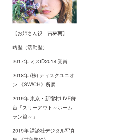
外部公
開を禁
止し、
個人的
な利用
のみ視
聴を認
【お姉さん役
古林南
】
めま
す。
略歴（活動歴）
2017年 ミスiD2018 受賞
2018年 (株) ディスクユニオ
ン 《SW!CH》所属
2019年 東京・新宿村LIVE舞
台「スリーアウト～ホーム
ラン篇～」
2019年 講談社デジタル写真
集 《甘美艶絵》