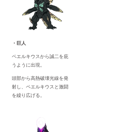
す。 ※
き』に
画像は
登場し
イメー
た怪獣
ジで
ゲゾム
す。 ※
の大き
支援
さ15cm
時、必
程の塗
ず備考
装済み
欄に掲
リアル
・巨人
載を希
フィ
望され
ギュ
るお名
ア。 ゲ
ペエルキウスから誠二を庇
前をご
ゾムの
記入く
着ぐる
うように出現。
ださ
み造形
い。 ※
を担当
頭部から高熱破壊光線を発
本編特
した北
撮メイ
條が造
射し、ペエルキウスと激闘
キン
形、塗
グ・完
装を行
を繰り広げる。
全資料
いま
集とも
す。 ※
にギガ
画像は
ファイ
イメー
ル便
ジで
URLを
す。 ※
支援者
支援
様の
時、必