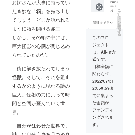
お姉さんが大事に持ってい
トコメ
分) ・
（制作
部型抜
2023
グ・完
年03
ント、
『海鳴
記録、
き模型
全資料
こ
た奇妙な「
箱
」を持ち出し
月
スタッ
りのと
完成脚
・時空
集とも
の
リ
フ対
き』本
本、絵
怪獣
にギガ
タ
てしまう。どこか誘われる
ー
談、没
編映像
コン
ゲゾ
ファイ
ン
詳細を見る
を
脚本、
(40分)
テ、デ
ム オ
ル便
選
ように箱を開ける誠二……
択
未公開
・『海
ザイン
リジナ
URLを
す
る
映像）
鳴りの
ワーク
ルフィ
支援者
しかし、その箱の中には、
このプロ
100ペー
とき』
ス、監
ギュア
様の
ジェクト
巨大怪獣の心臓が閉じ込め
ジほど
完全資
督解
・『失
メール
・ED名
料集
説、
われた
アドレ
は、
All-In方
られていたのだ。
前クレ
（特撮
キャス
夜に』
スにお
式
です。
ジット
メイキ
トコメ
本編特
送りさ
※『海鳴
ング、
ント、
撮メイ
せて頂
目標金額に
街に解き放たれてしまう
りのと
制作記
スタッ
キング
きま
関わらず、
き』に
録、完
フ対
(30分)
す。 ※
怪獣
。そして、それを阻止
登場し
成脚
談、没
・『失
外部公
2022/07/31
た怪獣
本、絵
脚本、
われた
開を禁
するかのように現れる謎の
23:59:59
ま
ゲゾム
コン
未公開
夜に』
止し、
の大き
テ、デ
映像）
完全資
巨人。怪獣の力によって時
個人的
でに集まっ
さ15cm
ザイン
100ペー
料集
な利用
た金額が
間と空間が歪んでいく世
程の塗
ワーク
ジほど
（制作
のみ視
装済み
ス、監
・『失
記録、
聴を認
ファンディ
界。
リアル
督解
われた
完成脚
めま
ングされま
フィ
説、
夜に』
本、絵
す。
ギュ
キャス
本編映
コン
す。
自分が狂わせた世界で、
ア。 ゲ
トコメ
像(40
テ、デ
ゾムの
ント、
分) ・
ザイン
誠二は自分自身を見つめ直