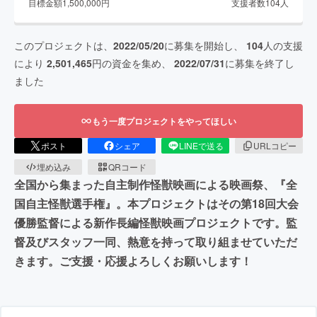
目標金額
1,500,000
円
支援者数
104
人
このプロジェクトは、
2022/05/20
に募集を開始し、
104
人の支援
により
2,501,465
円の資金を集め、
2022/07/31
に募集を終了し
ました
もう一度プロジェクトをやってほしい
ポスト
シェア
LINEで送る
URLコピー
埋め込み
QRコード
全国から集まった自主制作怪獣映画による映画祭、『全
国自主怪獣選手権』。本プロジェクトはその第18回大会
優勝監督による新作長編怪獣映画プロジェクトです。監
督及びスタッフ一同、熱意を持って取り組ませていただ
きます。ご支援・応援よろしくお願いします！