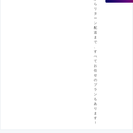
ら
リ
タ
ー
ン
配
送
ま
で
、
す
べ
て
お
任
せ
の
プ
ラ
ン
も
あ
り
ま
す
！