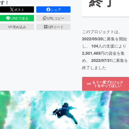
終了
す！
ポスト
シェア
LINEで送る
URLコピー
埋め込み
QRコード
このプロジェクトは、
2022/05/20
に募集を開始
し、
104
人の支援により
2,501,465
円の資金を集
め、
2022/07/31
に募集を
終了しました
もう一度プロジェク
トをやってほしい