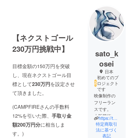
【ネクストゴール
230万円挑戦中】
sato_k
osei
目標金額の150万円を突破
日本
し、現在ネクストゴール目
初めてのプ
ロジェクト
標として
230万円
を設定させ
です
て頂きました。
映像制作の
フリーラン
(CAMPFIREさんの手数料
スです。
12%を引いた際、
手取り金
大阪芸術大
https://twitter.com/deletoku?s=21&t=VEs3PWpt1lKxazC4VK1Zbw
学映像学科
特定商取引
額200万円分
に相当しま
卒。
法に基づく
す。)
表記
在学時に自