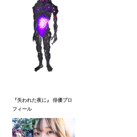
メール
ず備考
アドレ
欄に掲
スにお
載を希
送りさ
望され
せて頂
るお名
きま
前をご
す。 ※
記入く
外部公
ださ
開を禁
い。 ※
止し、
本編特
個人的
撮メイ
な利用
キン
のみ視
グ・完
聴を認
全資料
めま
集とも
す。
にギガ
ファイ
ル便
URLを
支援者
『失われた夜に』 俳優プロ
様の
メール
フィール
アドレ
スにお
送りさ
せて頂
きま
す。 ※