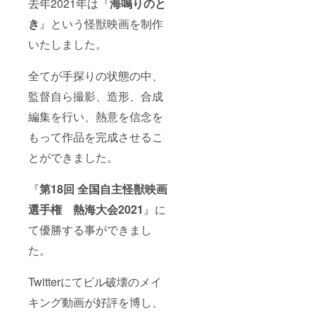
去年2021年は『
海鳴りのと
記入く
て頂き
フ対
とき』
ださ
ます。
談、没
完全資
き
』という怪獣映画を制作
い。 ※
※『海鳴
脚本、
料集
本編特
りのと
未公開
（特撮
いたしました。
撮メイ
き』に
映像）
メイキ
キン
登場し
100ペー
ング、
グ・完
た怪獣
ジほど
制作記
全てが手探りの状態の中、
全資料
ゲゾム
・ED名
録、完
監督自ら撮影、造形、合成
集とも
の大き
前クレ
成脚
にギガ
さ15cm
ジット
本、絵
編集を行い、熱意を信念を
ファイ
程の塗
ペエル
コン
ル便
装済み
キウス
テ、デ
もって作品を完成させるこ
URLを
リアル
の劇中
ザイン
支援者
フィ
使用着
ワーク
とができました。
様の
ギュ
ぐるみ
ス、監
メール
ア。 ゲ
を提供
督解
アドレ
ゾムの
致しま
説、
『
第18回 全国自主怪獣映画
スにお
着ぐる
す。 ※
キャス
送りさ
み造形
重量
トコメ
選手権 熱海大会2021
』に
せて頂
を担当
30kg以
ント、
て優勝する事ができまし
きま
した北
上の着
スタッ
す。 ※
條が造
ぐるみ
フ対
た。
外部公
形、塗
になり
談、没
開を禁
装を行
ますの
脚本、
止し、
いま
で着用
未公開
Twitterにてビル破壊のメイ
個人的
す。 ※
は自己
映像）
な利用
画像は
責任で
100ペー
キング動画が好評を博し、
のみ視
イメー
お願い
ジほど