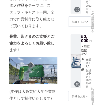
われた
督解
定：
ださ
タメ作品
をテーマに、ス
夜に』
2022
説、
い。 ※
年12
完全資
キャス
本編映
タッフ・キャスト一同、全
こ
月
料集
トコメ
の
像・完
リ
（制作
ント、
タ
全資料
力で作品制作に取り組ませ
ー
記録、
スタッ
ン
集とも
詳細を見る
を
完成脚
フ対
て頂いております。
選
にギガ
択
本、絵
談、没
す
ファイ
る
コン
脚本、
ル便
50,
是非、皆さまのご支援とご
テ、デ
未公開
URLを
ザイン
000
映像）
支援者
円
協力をよろしくお願い致し
ワーク
100ペー
様の
・時空
ス、監
ジほど
メール
ます！
怪獣
督解
・ED名
アドレ
ゲゾ
説、
前クレ
スにお
ム オ
キャス
ジット
送りさ
支援
リジナ
トコメ
※支援
せて頂
者：
ルフィ
ント、
時、必
4人
きま
ギュア
スタッ
ず備考
す。 ※
お届
・『失
フ対
欄に掲
け予
外部公
われた
談、没
定：
載を希
開を禁
夜に』
2023
脚本、
望され
止し、
年03
本編特
未公開
るお名
個人的
こ
月
撮メイ
映像）
の
前をご
な利用
リ
(本作は大阪芸術大学卒業制
キング
100ペー
タ
記入く
のみ視
ー
(30分)
ジほど
ン
ださ
詳細を見る
聴を認
作として制作いたします)
を
・『失
・『失
選
い。 ※
めま
択
われた
われた
す
ギガ
す。