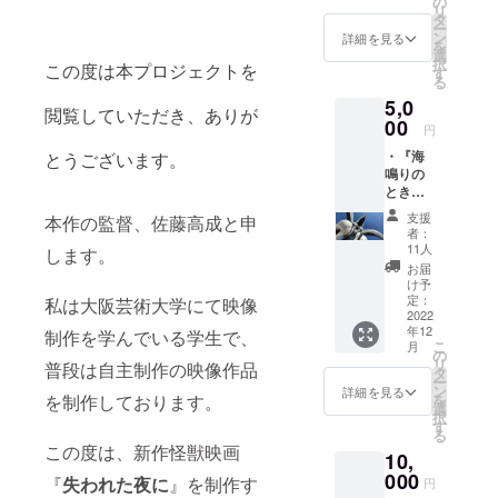
の
リ
タ
ー
ン
詳細を見る
を
選
択
この度は本プロジェクトを
す
る
5,0
閲覧していただき、ありが
00
円
・『海
とうございます。
鳴りの
とき』
本編映
支援
本作の監督、佐藤高成と申
像(40
者：
分) ・
11人
します。
『海鳴
お届
りのと
け予
き』完
定：
私は大阪芸術大学にて映像
全資料
2022
年12
集（特
制作を学んでいる学生で、
こ
月
撮メイ
の
リ
普段は自主制作の映像作品
キン
タ
ー
グ、制
ン
詳細を見る
を制作しております。
を
作記
選
択
録、完
す
る
成脚
この度は、新作怪獣映画
10,
本、絵
コン
000
『
失われた夜に
』を制作す
円
テ、デ