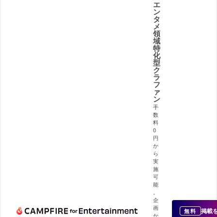
エ
ン
タ
メ
領
域
特
化
型
ク
ラ
フ
ァ
ン
手
数
料
0
円
か
ら
実
施
可
能
。
企
画
掲載
無料
か