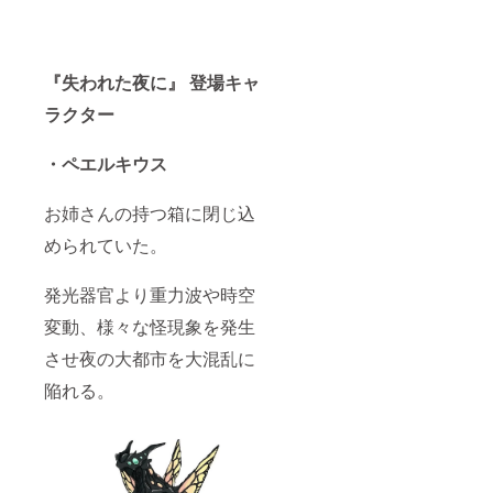
送りさ
頭部模
よって
せて頂
型で
は着用
きま
す。 ※
できな
す。 ※
重量約
い可能
外部公
2kg。
性がご
『失われた夜に』 登場キャ
開を禁
※『海鳴
ざいま
ラクター
止し、
りのと
す。 ※
個人的
き』に
日本国
な利用
登場し
内に限
・ペエルキウス
のみ視
た怪獣
り輸送
聴を認
ゲゾム
費を負
めま
の大き
担させ
お姉さんの持つ箱に閉じ込
す。
さ15cm
て頂き
程の塗
ます。
められていた。
装済み
※ペエル
リアル
キウス
フィ
の頭部
発光器官より重力波や時空
ギュ
FRP型
変動、様々な怪現象を発生
ア。 ゲ
から直
ゾムの
接型抜
させ夜の大都市を大混乱に
着ぐる
きした
み造形
頭部模
陥れる。
を担当
型で
した北
す。 ※
條が造
重量約
形、塗
2kg。
装を行
※『海鳴
いま
りのと