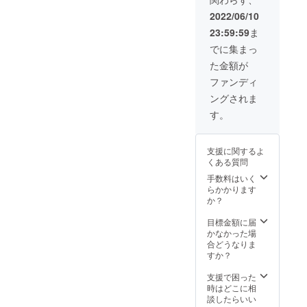
ファイ
下、膝
ら1年間
ヤーだ
胸部
有効で
2022/06/10
けの
分 乳
す。
23:59:59
ま
SPECIA
輪を含
Lメ
む胸部
でに集まっ
ニュー
全体、
た金額が
です。
腹部全
※施術時
体 背部
ファンディ
間は各
分 背
ングされま
60分程
中、
度。※早
腰、お
す。
く終わ
尻、 陰
る場合
部分 V
もござ
ライ
支援に関するよ
いま
ン、Oラ
くある質問
す。 ※
イン、I
有効期
ライ
手数料はいく
限は、
ン、睾
らかかります
最初の
丸部分
か？
来店か
（必要
ら1年間
に応じ
目標金額に届
有効で
て陰茎
かなかった場
す。
部分）
合どうなりま
上記記
すか？
載箇所
をすべ
支援で困った
て施術
時はどこに相
いたし
談したらいい