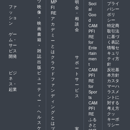
ツ
MP
明
プライ
Soci
ファ
映
FI
会
バシー
al
ッ
像
RE
・
ポリ
Goo
ショ
・
ア
相
シー
d
ン
映
カ
談
特定商
CAM
画
デ
会
取引法
PFI
ゲー
書
ミ
に基づ
RE
ム・
籍
ー
く表記
for
サー
・
と
情報セ
Ente
ビス
雑
は
キュリ
rtain
開発
誌
ク
サ
ティ方
men
出
ラ
ポ
針
t
版
ウ
ー
反社基
CAM
ビジ
ビ
ド
ト
本方針
PFI
ネ
ュ
フ
サ
カスタ
RE
ス・
ー
ァ
ー
マーハ
for
起業
テ
ン
ビ
ラスメ
Spor
ィ
デ
ス
ントに
ts
ー
ィ
対する
CAM
・
ン
考え方
PFI
ヘ
グ
クッ
RE
ル
と
キーポ
ふる
ス
は
リシー
さと
ケ
プ
実