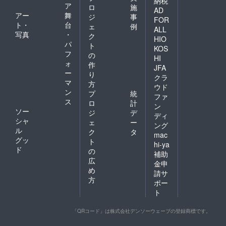
納税
ア
ロ
施
AD
アー
舞
ジ
事
FOR
ト・
台
ェ
例
ALL
写真
・
ク
HIO
パ
ト
KOS
フ
の
HI
ォ
作
JFA
ー
り
クラ
マ
方
ウド
ン
プ
統
ファ
ス
ロ
計
ン
ソー
ジ
デ
ディ
シャ
ェ
ー
ング
ル
ク
タ
mac
グッ
ト
hi-ya
ド
の
補助
広
金申
め
請サ
方
ポー
ト
「QRコード」は株式会社デンソーウェーブの登録商標です。