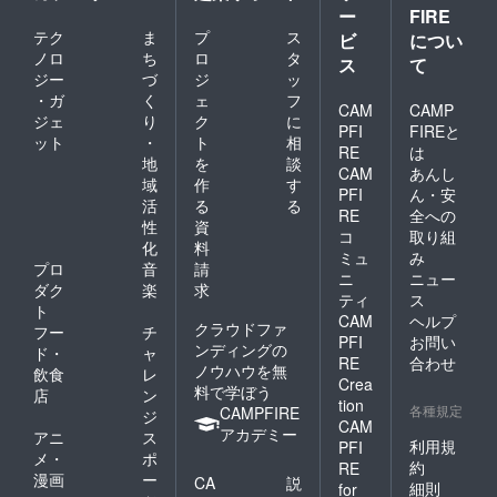
ー
FIRE
テク
ま
プ
ス
ビ
につい
ノロ
ち
ロ
タ
ス
て
ジー
づ
ジ
ッ
・ガ
く
ェ
フ
CAM
CAMP
ジェ
り
ク
に
PFI
FIREと
ット
・
ト
相
RE
は
地
を
談
CAM
あんし
域
作
す
PFI
ん・安
活
る
る
RE
全への
性
資
コ
取り組
化
料
ミュ
み
プロ
音
請
ニ
ニュー
ダク
楽
求
ティ
ス
ト
CAM
ヘルプ
クラウドファ
フー
チ
PFI
お問い
ンディングの
ド・
ャ
RE
合わせ
ノウハウを無
飲食
レ
Crea
料で学ぼう
店
ン
tion
各種規定
CAMPFIRE
ジ
CAM
アカデミー
アニ
ス
利用規
PFI
メ・
ポ
約
RE
漫画
ー
CA
説
細則
for