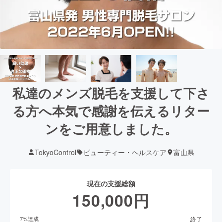
私達のメンズ脱毛を支援して下さ
る方へ本気で感謝を伝えるリター
ンをご用意しました。
TokyoControl
ビューティー・ヘルスケア
富山県
現在の支援総額
150,000
円
終了
7
%達成