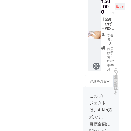
150
上記記
業を助
載箇所
,00
けてい
残り9
をすべ
ただく
0
円
て施術
パート
いたし
【全身
ナー様
ます。
＋ひげ
です。
※毛周期
＋VIO1
キャ
を考慮
年間通
ンプ
支援
して、
い放題
ファイ
者：
年間最
コー
ヤーだ
1人
大18回
ス】 顔
けの
お届
ご利用
部分
SPECIA
け予
いただ
鼻下・
Lメ
定：
けま
口下・
2022
ニュー
年08
す。 ※
あご・
です。
こ
月
支援者
おで
※施術時
の
リ
の方は
こ・ほ
間は各
タ
ー
お客様
ほ・首
回30分
ン
詳細を見る
を
ではな
腕部
程度。※
選
択
く、創
分 手
早く終
す
る
業を助
甲指、
わる場
このプロ
けてい
肘上、
合もご
ジェクト
ただく
肘下、
ざいま
パート
両脇 足
す。 ※
は、
All-In方
ナー様
部分
有効期
式
です。
です。
足甲
限は、
キャ
指、膝
最初の
目標金額に
ンプ
上、膝
来店か
関わらず、