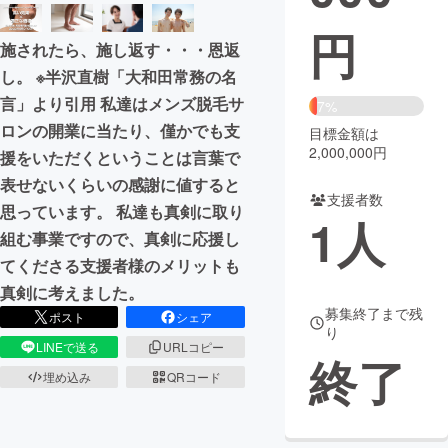
円
まちづくり・地域活性化
施されたら、施し返す・・・恩返
し。 ※半沢直樹「大和田常務の名
CAMPFIRE for Social Good
CAMPFIRE Creation
言」より引用 私達はメンズ脱毛サ
7%
CAMPFIREふるさと納税
machi-ya
コミュニティ
ロンの開業に当たり、僅かでも支
目標金額は
2,000,000円
援をいただくということは言葉で
表せないくらいの感謝に値すると
支援者数
思っています。 私達も真剣に取り
1
人
組む事業ですので、真剣に応援し
てくださる支援者様のメリットも
真剣に考えました。
募集終了まで残
ポスト
シェア
り
LINEで送る
URLコピー
終了
埋め込み
QRコード