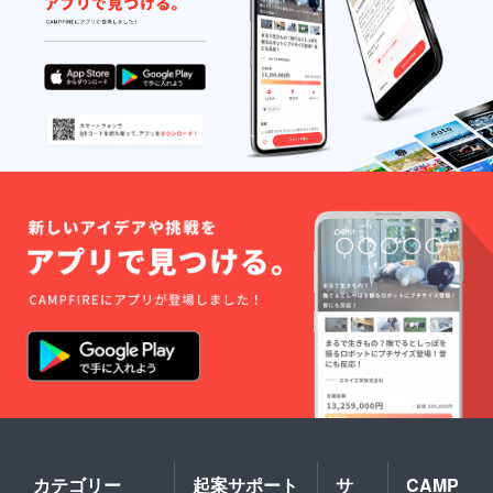
ニュー
です。
※施術時
間は各
回120分
程度。※
早く終
わる場
合もご
ざいま
す。 ※
有効期
限は、
最初の
来店か
ら1年間
有効で
す。
カテゴリー
起案サポート
サ
CAMP