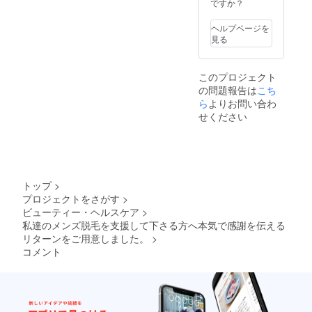
ます。
ですか？
※毛周期
を考慮
ヘルプページを
して、
見る
年間最
大18回
ご利用
このプロジェクト
いただ
の問題報告は
こち
けま
す。 ※
ら
よりお問い合わ
支援者
せください
の方は
お客様
ではな
く、創
業を助
けてい
トップ
>
ただく
プロジェクトをさがす
>
パート
ビューティー・ヘルスケア
>
ナー様
です。
私達のメンズ脱毛を支援して下さる方へ本気で感謝を伝える
キャ
リターンをご用意しました。
>
ンプ
コメント
ファイ
ヤーだ
けの
SPECIA
Lメ