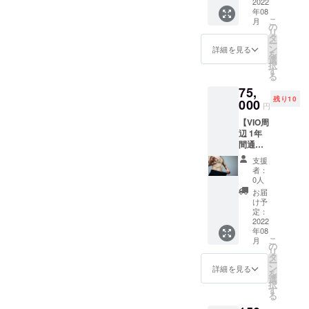
口下・
2022
年08
あご・
こ
月
おで
の
リ
こ・ほ
タ
ー
ほ・首
ン
詳細を見る
を
等の髭
選
択
の生え
す
る
る部分
75,
上記記
残り10
載箇所
000
円
をすべ
【VIO周
て施術
辺 1年
いたし
間通い
ます。
放題
※毛周期
支援
コー
を考慮
者：
ス】 陰
して、
0人
部分 V
年間最
お届
ライ
大18回
け予
ン、Oラ
ご利用
定：
イン、I
2022
いただ
年08
ライ
けま
こ
月
ン、睾
す。 ※
の
リ
丸部分
支援者
タ
ー
（必要
の方は
ン
詳細を見る
を
に応じ
お客様
選
択
て陰茎
ではな
す
る
部分）
く、創