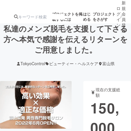
新
ロ
規
グ
会
プロジェクトを掲
はじ
プロジェクト
/
載するには
める
をさがす
イ
員
ン
登
私達のメンズ脱毛を支援して下さる
録
方へ本気で感謝を伝えるリターンを
ご用意しました。
人気のプロ
注目のリ
注目の新着プロ
募集終了が近いプ
もうすぐ公開
ジェクト
ターン
ジェクト
ロジェクト
されます
TokyoControl
ビューティー・ヘルスケア
富山県
アート・写真
音楽
現在の支援総
テクノロジー・ガジェット
ゲーム・サ
額
150,
映像・映画
書籍・雑誌
000
ビジネス・起業
チャレンジ