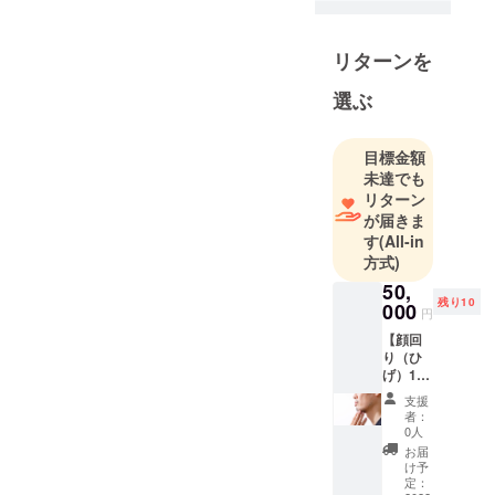
リターンを
選ぶ
目標金額
未達でも
リターン
が届きま
す
(All-in
方式)
50,
残り10
000
円
【顔回
り（ひ
げ）1年
間通い
支援
放題
者：
コー
0人
ス】 顔
お届
部分
け予
鼻下・
定：