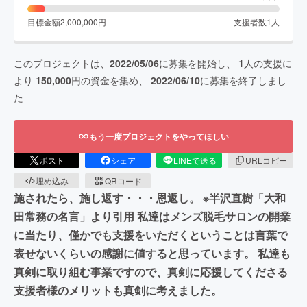
目標金額
2,000,000
円
支援者数
1
人
このプロジェクトは、
2022/05/06
に募集を開始し、
1
人の支援に
より
150,000
円の資金を集め、
2022/06/10
に募集を終了しまし
た
もう一度プロジェクトをやってほしい
ポスト
シェア
LINEで送る
URLコピー
埋め込み
QRコード
施されたら、施し返す・・・恩返し。 ※半沢直樹「大和
田常務の名言」より引用 私達はメンズ脱毛サロンの開業
に当たり、僅かでも支援をいただくということは言葉で
表せないくらいの感謝に値すると思っています。 私達も
真剣に取り組む事業ですので、真剣に応援してくださる
支援者様のメリットも真剣に考えました。