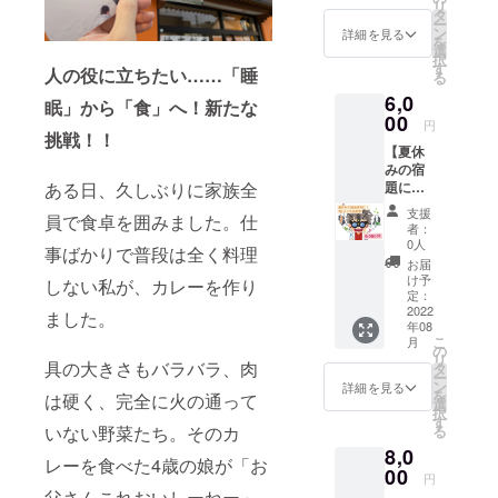
リ
す！小
50〜
タ
ー
麦の奴
100名の
ン
詳細を見る
を
隷の立
子供た
選
択
ち上げ
ちがい
す
人の役に立ちたい……「睡
る
につい
ます。
6,0
て等、
そのた
眠」から「食」へ！新たな
30分間
00
め、他
円
相談に
挑戦！！
の支援
【夏休
乗りま
者様と
みの宿
す。 ■
合わせ
題に！
ある日、久しぶりに家族全
リター
ての実
１日子
ン内容
施とな
支援
員で食卓を囲みました。仕
ども店
小麦の
ること
者：
長券】
奴隷 仙
もあり
0人
事ばかりで普段は全く料理
もうす
台愛子
ます。
お届
ぐ夏休
店 ホン
■リター
け予
しない私が、カレーを作り
み！！
モノ店
定：
ン内容
お子様
2022
長 佐藤
・お礼
ました。
年08
の自由
睦彦に
のメー
こ
月
研究
なんで
の
ル ・近
リ
に、店
具の大きさもバラバラ、肉
も相
タ
隣の保
ー
長体験
談。好
ン
育園の
詳細を見る
を
は硬く、完全に火の通って
はいか
きに
選
子供た
択
がです
使って
す
ちに
る
いない野菜たち。そのカ
か？
くださ
5,250円
8,0
自分で
い。 ■
相当の
レーを食べた4歳の娘が「お
作った
00
場所
パンを
円
パンを
「小麦
提供
父さんこれおいしーねー」