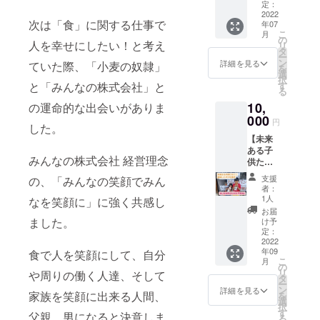
けます
麦の奴
定：
護者同
内容な
す。企
☺︎】 1
2022
隷オリ
伴 可
どはお
業名や
次は「食」に関する仕事で
年07
年間、
ジナル
（メー
受けで
ニック
こ
月
小麦の
キャッ
の
ルにて
きませ
ネーム
人を幸せにしたい！と考え
リ
奴隷 仙
プをお
タ
ご相談
ん。 ・
も可能
ー
台愛子
渡しし
ン
くださ
詳細を見る
メール
ていた際、「小麦の奴隷」
です。
を
店のス
ます！
選
い） ■
にて日
掲載す
択
ポン
■１名様
す
と「みんなの株式会社」と
場所：
程調整
るお名
る
サーに
分のリ
小麦の
を行い
前を備
10,
なって
の運命的な出会いがありま
ターン
奴隷 仙
ます。
考欄に
いただ
000
です。
台愛子
・対面
円
入力し
した。
けま
複数人
店 ■交
かオン
てくだ
【未来
す。 店
での参
通費、
ライン
さい。
ある子
内の額
加の際
滞在費
で行い
※小麦の
みんなの株式会社 経営理念
供たち
縁に名
は人数
が発生
ますの
奴隷 仙
に！美
前（企
分の支
した場
で備考
支援
の、「みんなの笑顔でみん
台愛子
味しい
業名、
援をお
合、支
者：
欄に希
店の
パンを
ニック
願いい
1人
援者様
なを笑顔に」に強く共感し
望の方
SNSア
提
ネーム
たしま
の自己
お届
法で入
カウン
供！】
可）を
ました。
す。 ■
け予
負担と
力して
トが存
近隣の
飾らせ
定：
場所：
なりま
くださ
在する
保育園
2022
ていた
小麦の
す。 ■
い。
限り投
年09
の子供
食で人を笑顔にして、自分
だきま
奴隷 仙
日時に
稿は残
こ
月
たちに
す！！
の
台愛子
つきま
りま
リ
や周りの働く人達、そして
11,000
みんな
タ
店 ■交
しては
す。 ■
ー
円相当
の株式
ン
通費や
詳細を見る
メール
提供施
家族を笑顔に出来る人間、
を
（40〜
会社が
選
滞在費
にて対
設 ・学
択
50名様
開催す
す
が発生
応いた
父親、男になると決意しま
校法人
る