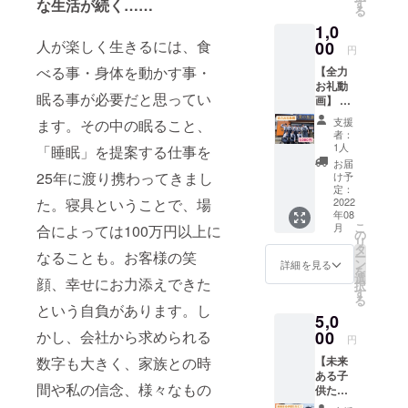
をお送
な生活が続く……
す
る
りいた
1,0
しま
人が楽しく生きるには、食
す。
00
円
べる事・身体を動かす事・
【全力
お礼動
眠る事が必要だと思ってい
画】 小
麦の奴
支援
ます。その中の眠ること、
隷 仙台
者：
愛子店
1人
「睡眠」を提案する仕事を
のク
お届
ルーみ
25年に渡り携わってきまし
け予
んなの
定：
た。寝具ということで、場
感謝の
2022
年08
気持ち
こ
月
合によっては100万円以上に
を動画
の
リ
にして
タ
なることも。お客様の笑
ー
お届
ン
詳細を見る
を
け！！
選
顔、幸せにお力添えできた
択
す
る
という自負があります。し
5,0
かし、会社から求められる
00
円
数字も大きく、家族との時
【未来
ある子
間や私の信念、様々なもの
供たち
に！美