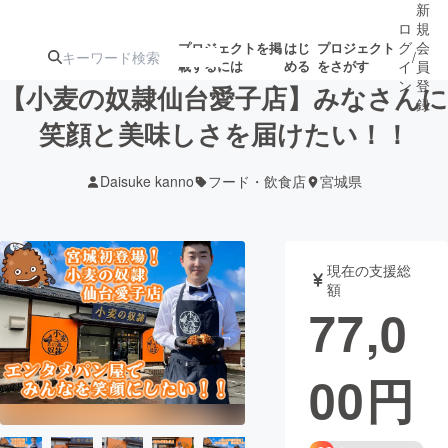
新
ロ
規
グ
会
プロジェクトを掲
はじ
プロジェクト
/
載するには
める
をさがす
イ
員
ン
登
【小麦の奴隷仙台愛子店】みなさんに
録
笑顔と美味しさを届けたい！！
人気のプロ
注目のリ
注目の新着プロ
募集終了が近いプ
もうすぐ公開
Daisuke kanno
フード・飲食店
宮城県
ジェクト
ターン
ジェクト
ロジェクト
されます
アート・写真
音楽
現在の支援総
額
77,0
テクノロジー・ガジェット
ゲーム・サ
00
円
映像・映画
書籍・雑誌
ビジネス・起業
チャレンジ