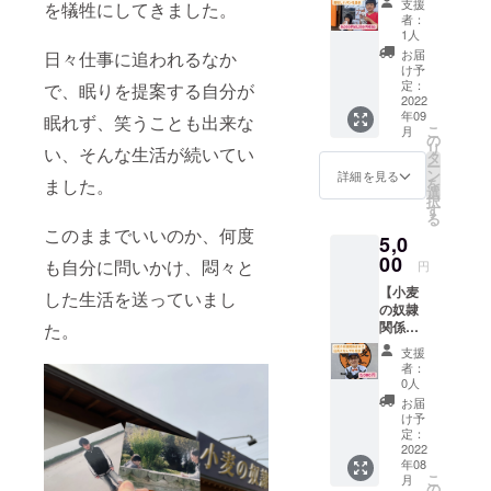
支援
を犠牲にしてきました。
味しい
者：
パンを
1人
提
お届
日々仕事に追われるなか
供！】
け予
近隣の
定：
で、眠りを提案する自分が
保育園
2022
年09
の子供
眠れず、笑うことも出来な
こ
月
たちに
の
リ
い、そんな生活が続いてい
5,250円
タ
ー
相当
ン
詳細を見る
ました。
を
（20〜
選
択
25名様
す
る
分）の
このままでいいのか、何度
5,0
パンを
提供し
00
も自分に問いかけ、悶々と
円
ます。
【小麦
子供た
した生活を送っていまし
の奴隷
ちには
関係者
た。
「今日
向け ホ
は○○さ
支援
ンモノ
んから
者：
店長む
の提供
0人
つにな
で
お届
んでも
す！！
け予
相談】
」とお
定：
あなた
2022
伝えし
年08
の相談
ます。1
こ
月
乗りま
施設、
の