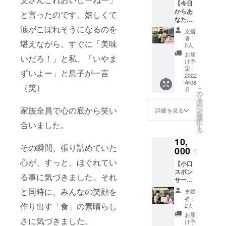
【今日
お土産
の奴隷
（20〜
からあ
に♪ ク
仙台愛
と言ったのです。嬉しくて
25名様
なたも
ルーが
子店」
分） ※
パン職
涙がこぼれそうになるのを
お子様
or「オ
保育施
支援
人！？
の写真
ンライ
設と相
者：
堪えながら、すぐに「美味
】 小麦
を撮影
ン」
0人
談しパ
の奴隷
します
（オン
ンの種
お届
いだろ！」と私、「いやま
の生
ので、
ライン
け予
類を決
地、機
夏休み
定：
希望の
めま
ずいよー」と息子が一言
材を
2022
の自由
場合、
す。お
年08
使って
研究に
zoomを
（笑）
届け前
こ
月
パン焼
最適で
の
使用予
に種類
リ
き体
す。
タ
定で
や個数
ー
験！ 家
小麦の
家族全員で心の底から笑い
ン
す） ■
詳細を見る
をメー
を
族や友
奴隷オ
選
有効期
ルにて
択
合いました。
達、恋
リジナ
す
限 2022
お伝え
る
人とご
ル
年8月1
しま
10,
一緒に
キャッ
日から
す。 ・
その瞬間、張り詰めていた
ぜ
000
プをお
2023年
子供た
円
ひ！！
渡しす
7月末ま
ちへ届
心が、すっと、ほぐれてい
【小口
ご自身
るの
で ■備
ける様
スポン
で焼い
で、今
考 ・公
子を
る事に気づきました。それ
サー
たパン
日から
序良俗
SNSに
券！ス
を、お
君も小
と同時に、みんなの笑顔を
に反す
投稿す
支援
ポン
持ち帰
麦の奴
る内
者：
る際、
サーに
りいた
作り出す「食」の素晴らし
隷ク
2人
容、法
お名前
なって
だきま
ルー！
令に違
お届
を記載
さに気づきました。
いただ
す♪ 小
！ ■保
け予
反する
しま