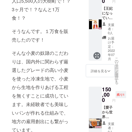
0
人口5,500人の大樹町で！？
す。 ・
さい。
小さく
円
合わせ
て頂き
でも一
子供た
※小麦の
なる可
ての実
ます！
【王妃
3ヶ月で！？なんと1万
例で
ちへ届
奴隷 仙
能性が
施とな
■リター
になっ
す。感
ける様
台愛子
ありま
食！？
ること
ン内容
ていた
染症の
子を
店の
すので
もあり
・店内
だきま
状況に
SNSに
SNSア
ご了承
支援
ます。
に国王
す！！
よって
投稿す
カウン
者：
くださ
そうなんです。１万食を販
■リター
風の肖
】 小麦
は開催
る際、
0人
トが存
い。
ン内容
像画を
の奴隷
されな
お名前
在する
お届
売したのです！
・1万円
飾らせ
仙台愛
い場合
を記載
け予
限り投
分のパ
ていた
子店の
もあり
定：
しま
稿は残
ン購入
だきま
王妃に
2022
ますの
す。企
そんな小麦の奴隷のこだわ
ります
年07
券
す。 ・
なって
でご了
業名や
■提供施
こ
月
※1,000
12万円
いただ
りは、国内外に関わらず厳
承くだ
の
ニック
設 ・学
リ
円分の
分のパ
きま
さい。
タ
ネーム
校法人
ー
選したグレードの高い小麦
パン購
ン購入
す。 ご
■ロゴや
ン
も可能
詳細を見る
愛子学
を
入券10
券
来店の
お名前
選
です。
園 大沢
択
を使った冷凍生地で、小麦
枚を郵
※1,000
際は
に関し
す
掲載す
幼稚園
る
送しま
円分の
「王妃
まして
るお名
（支援
から生地を作りあげる工程
150
す（譲
パン購
様！」
はメー
前を備
者が多
渡可能
入券120
と御呼
,00
ルにて
考欄に
を無くすことに成功してい
い場
残り1
です）
枚を郵
びさせ
対応い
0
入力し
合、他
円
※お釣り
送しま
て頂き
たしま
ます。未経験者でも美味し
てくだ
の保育
は出ま
す（譲
ます！
【愛子
す ■期
さい。
施設へ
いパンが作れる仕組みで、
せんの
渡可能
■リター
から世
間：
※小麦の
提供す
でご注
です）
ン内容
界
2022年
奴隷 仙
ること
地方の雇用創出にも繋がっ
意くだ
※お釣り
・店内
へ！？
7月1日
台愛子
もあり
支援
さい ※
は出ま
に王妃
店の前
から
店の
ます）
者：
ています。
パン購
せんの
風の肖
の大看
2023年
0人