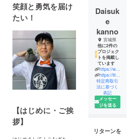
笑顔と勇気を届け
Daisuk
たい！
e
kanno
宮城県
他に2件の
プロジェク
トを掲載し
ています
https://www.everyone-sendai.jp/
https://lit.link/minnano
特定商取引
法に基づく
表記
メッセー
ジを送る
【はじめに・ご挨
拶】
リターンを
はじめまして！こむぎち