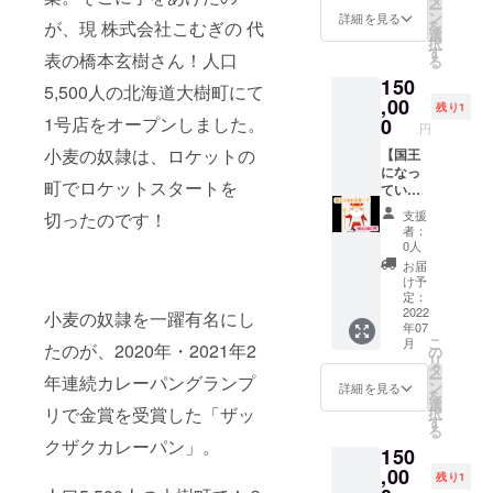
の感謝
や個数
サイズ
ビーの
ー
円相当
の株式
ン
の手紙
詳細を見る
をメー
の額縁
みで
が、現 株式会社こむぎの 代
を
（280〜
会社が
選
・近隣
ルにて
にスポ
す。 ・
択
310名様
開催す
す
の保育
お伝え
表の橋本玄樹さん！人口
ンサー
サイズ
る
分）の
るイベ
園の子
しま
様の一
はフ
150
パンを
ントに
供たち
5,500人の北海道大樹町にて
す。 ・
覧を印
リーサ
提供し
,00
ご招待
に
子供た
残り1
刷した
イズで
ます。
1号店をオープンしました。
いたし
0
23,000
ちへ届
ものを
円
調整可
子供た
ます。
円相当
ける様
入れる
能で
小麦の奴隷は、ロケットの
ちには
【国王
例 お花
のパン
子を
予定で
す。
「今日
になっ
見
を提供
SNSに
す。小
町でロケットスタートを
は○○さ
ていた
（2023
（120〜
投稿す
口スポ
んから
だきま
年4月
140様
る際、
ンサー
支援
切ったのです！
の提供
す！！
頃）
分） ※
お名前
者：
様は小
で
】 小麦
バーベ
保育施
0人
を記載
さめ、
す！！
の奴隷
キュー
設と相
しま
お届
大口ス
」とお
仙台愛
（2022
談しパ
け予
す。企
ポン
伝えし
子店の
年9月
定：
ンの種
業名や
サー様
ます。1
国王に
2022
頃）芋
小麦の奴隷を一躍有名にし
類を決
ニック
は大き
年07
施設、
なって
煮会
めま
ネーム
めの文
こ
月
たのが、2020年・2021年2
50〜
いただ
（2022
の
す。お
も可能
字で掲
リ
100名の
きま
年10月
タ
届け前
です。
載され
ー
年連続カレーパングランプ
子供た
す。 ご
頃）ゴ
ン
に種類
詳細を見る
掲載す
ます。
を
ちがい
来店の
ルフコ
選
や個数
るお名
支援者
リで金賞を受賞した「ザッ
択
ます。
際は
ンペ
す
をメー
前を備
数が増
る
そのた
「国王
（2022
ルにて
考欄に
クザクカレーパン」。
えれば
150
め、他
様！」
年7月
お伝え
入力し
文字サ
の支援
と御呼
,00
頃）等
しま
てくだ
残り1
イズは
者様と
びさせ
■あくま