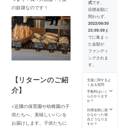
添加物
式
です。
時間を
さい。
中制作
くださ
等の食
の奴隷なのです！
好きに
※小麦の
と設置
い。 ■
目標金額に
品表示
使って
奴隷 仙
■アー
場所
はお届
関わらず、
くださ
台愛子
ティス
「魚 炭
け商品
い。 ■
店の
ト様に
酒 おは
2022/06/30
のラベ
自己紹
SNSア
デザイ
し二日
ルに表
23:59:59
ま
介 ・体
カウン
ンして
町」
記され
力には
トが存
いただ
or「オ
でに集まっ
ます」
自信が
在する
いたも
ンライ
た金額が
ありま
限り投
のを
ン」
す。 ・
稿は残
フィル
（オン
ファンディ
よく喋
ります
ムや
ライン
ングされま
りま
■提供施
シート
希望の
す。 ・
設 ・学
等に印
場合、
す。
真剣に
校法人
刷して
zoomを
ふざけ
愛子学
貼り付
使用予
ます。
【リターンのご紹
園 大沢
ける予
定で
支援に関するよ
【備
幼稚園
定で
す） ■
くある質問
考】 ・
（支援
す。 ■
有効期
介】
世界中
者が多
公序良
限 2022
手数料はいく
どこで
い場
俗に反
年8月1
らかかります
もOKで
合、他
する内
日から
か？
す ・仙
の保育
容はお
2023年
○近隣の保育園や幼稚園の子
台駅か
施設へ
断りさ
7月末ま
目標金額に届
らの交
供たちへ、美味しいパンを
提供す
せてい
で ■備
かなかった場
通費が
ること
ただき
考 ・公
合どうなりま
お届けします。子供たちに
発生す
もあり
ます
序良俗
すか？
る場合
ます）
に反す