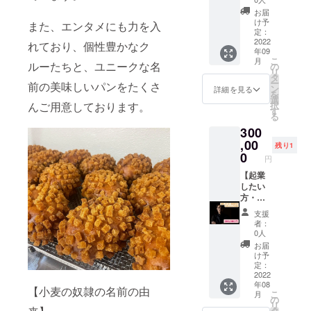
SNSア
■提供予
入券の
でご注
像画を
板！あ
7月末 ■
カウン
定時
お届
有効期
意くだ
飾らせ
なたの
掲載方
トが存
け予
期：
また、エンタメにも力を入
限は
さい ※
ていた
アート
法：A4
定：
在する
2022年
2023年
パン購
だきま
で埋め
2022
サイズ
れており、個性豊かなク
限り投
9月 ■寄
年09
7月末と
入券の
す。 ・
ません
の額縁
稿は残
贈まで
こ
月
なりま
有効期
12万円
か】 ※
ルーたちと、ユニークな名
にスポ
の
ります
のスケ
リ
す ・近
限は
分のパ
アー
ンサー
タ
■提供施
ジュー
ー
前の美味しいパンをたくさ
隣の保
2023年
ン購入
ティス
様の一
ン
設 ・学
詳細を見る
ルにつ
を
育園の
7月末と
券
ト向け
覧を印
選
校法人
いて 6
んご用意しております。
択
子供た
なりま
※1,000
のリ
刷した
す
愛子学
月20日
る
ちに
す ■国
円分の
ターン
ものを
園 大沢
クラウ
300
60,000
王期
パン購
です 半
入れる
幼稚園
ドファ
円相当
間：
入券120
年間、
,00
予定で
（支援
ンディ
残り1
のパン
2023年
枚を郵
店の前
す。小
0
者が多
ング公
円
を提供
7月末
送しま
の大き
口スポ
い場
開最終
（例：
（この
す（譲
な看板
【起業
ンサー
合、他
日 7月
280〜
日まで
渡可能
貸し出
したい
様は小
の保育
支援総
310名様
肖像画
です）
しま
方・経
さめ、
施設へ
額をも
分） ※
を飾り
※お釣り
す。
営者向
大口ス
提供す
とに計
支援
保育施
ま
は出ま
テーマ
け しゃ
ポン
ること
画を作
者：
設と相
す！）
せんの
は小
ちょー
サー様
もあり
0人
成 8月
談しパ
でご注
麦！！
のガチ
は大き
ます）
幼稚園
お届
ンの種
意くだ
店内に
コンサ
めの文
■提供予
け予
夏休み
類を決
さい ※
てアー
ル】 あ
字で掲
定：
定時
9月 子
めま
パン購
ティス
なたの
2022
載され
期：
供達に
年08
す。お
入券の
ト（支
ビジネ
ます。
2022年
【小麦の奴隷の名前の由
お届け
こ
月
届け前
有効期
援者）
スの相
支援者
の
9月 ■寄
※変更す
リ
に種類
限は
様の紹
談乗り
数が増
タ