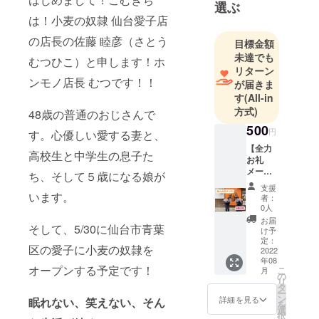
選ぶ
は！小麦の奴隷 仙台愛子店
の店長の佐藤 睦彦（さとう
目標金額
未達でも
むつひこ）と申します！ホ
リターン
ンモノ店長 むつです！！
が届きま
す
(All-in
方式)
48歳の普通のおじさんで
500
円
す。心優しい愛する妻と、
【全力
高校生と中学生の息子た
お礼
メー
ち、そして５歳になる娘が
ル】 ホ
支援
ンモノ
います。
者：
店長む
0人
つ、エ
お届
そして、5/30に仙台市青葉
ンタメ
け予
店長だ
定：
区の愛子に小麦の奴隷を
いこう
2022
年08
より、
オープンする予定です！
こ
月
命をか
の
リ
けた全
タ
ー
力お礼
ン
詳細を見る
眠れない、笑えない、そん
を
メール
選
択