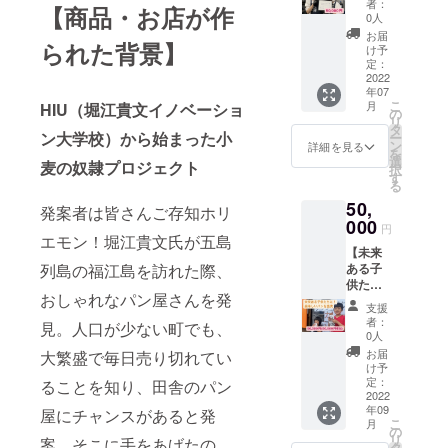
んから
ること
染症の
者：
キャッ
・デザ
【商品・お店が作
開最終
サーに
の提供
もあり
0人
状況に
プを一
インは
日 7月
なって
で
ます。
よって
お届
つお渡
小麦の
支援総
られた背景】
いただ
す！！
■リター
け予
は開催
ししま
奴隷ク
額をも
けます
」とお
定：
ン内容
されな
す。 ・
ルーが
とに計
☺︎】 1
2022
伝えし
・お礼
い場合
ポリエ
着用し
画を作
年07
年間、
ます。1
の動画
もあり
ステル
ている
こ
月
HIU（堀江貴文イノベーショ
成 8月
小麦の
施設、
の
・近隣
ますの
65%、
ものと
リ
幼稚園
奴隷 仙
50〜
タ
の保育
でご了
綿35%
ン大学校）から始まった小
同じで
ー
夏休み
台愛子
100名の
ン
園の子
詳細を見る
承くだ
です
す ・カ
を
9月 子
店のス
子供た
選
供たち
さい。
麦の奴隷プロジェクト
（予告
ラーは
択
供達に
ポン
ちがい
す
に
■ロゴや
なく変
ネイ
る
お届け
サーに
ます。
11,000
お名前
更とな
ビーの
※変更す
50,
なって
そのた
発案者は皆さんご存知ホリ
円相当
に関し
る場合
みで
る場合
いただ
000
め、他
のパン
まして
円
があり
す。 ・
もござ
けま
エモン！堀江貴文氏が五島
の支援
を提供
はメー
ます）
サイズ
います
【未来
す。 店
者様と
（40〜
ルにて
・デザ
はフ
列島の福江島を訪れた際、
「原材
ある子
内の額
合わせ
50名様
対応い
インは
リーサ
料及び
供たち
縁に名
ての実
分） ※
たしま
小麦の
イズで
おしゃれなパン屋さんを発
添加物
に！美
前（企
施とな
保育施
す ■期
支援
奴隷ク
調整可
等の食
味しい
業名、
ること
設と相
者：
間：
見。人口が少ない町でも、
ルーが
能で
品表示
パンを
ニック
もあり
0人
談しパ
2022年
着用し
す。
はお届
提
ネーム
ます。
ンの種
お届
大繁盛で毎日売り切れてい
7月1日
ている
け商品
供！】
可）を
■リター
け予
類を決
から
ものと
のラベ
近隣の
飾らせ
定：
ることを知り、田舎のパン
ン内容
めま
2023年
同じで
ルに表
保育園
2022
ていた
・店長
す。お
7月末 ■
す ・カ
年09
記され
の子供
屋にチャンスがあると発
だきま
佐藤睦
届け前
掲載方
ラーは
こ
月
ます」
たちに
す！！
の
彦から
に種類
法：A4
ネイ
リ
案。そこに手をあげたの
60,000
みんな
タ