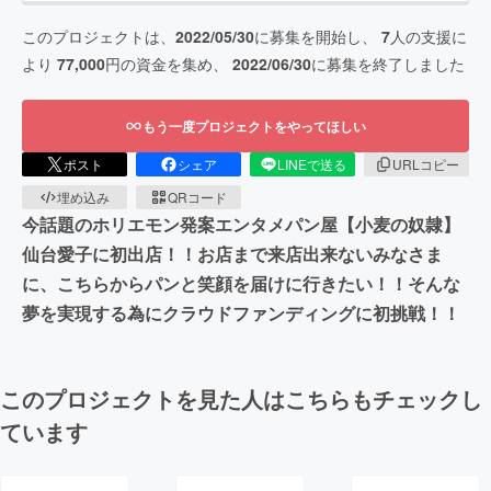
このプロジェクトは、
2022/05/30
に募集を開始し、
7
人の支援に
より
77,000
円の資金を集め、
2022/06/30
に募集を終了しました
もう一度プロジェクトをやってほしい
ポスト
シェア
LINEで送る
URLコピー
埋め込み
QRコード
今話題のホリエモン発案エンタメパン屋【小麦の奴隷】
仙台愛子に初出店！！お店まで来店出来ないみなさま
に、こちらからパンと笑顔を届けに行きたい！！そんな
夢を実現する為にクラウドファンディングに初挑戦！！
このプロジェクトを見た人はこちらもチェックし
ています