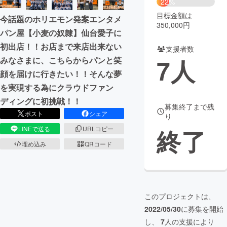
22%
目標金額は
今話題のホリエモン発案エンタメ
まちづくり・地域活性化
350,000円
パン屋【小麦の奴隷】仙台愛子に
初出店！！お店まで来店出来ない
支援者数
CAMPFIRE for Social Good
CAMPFIRE Creation
7
人
みなさまに、こちらからパンと笑
CAMPFIREふるさと納税
machi-ya
コミュニティ
顔を届けに行きたい！！そんな夢
を実現する為にクラウドファン
ディングに初挑戦！！
募集終了まで残
ポスト
シェア
り
終了
LINEで送る
URLコピー
埋め込み
QRコード
このプロジェクトは、
2022/05/30
に募集を開始
し、
7
人の支援により