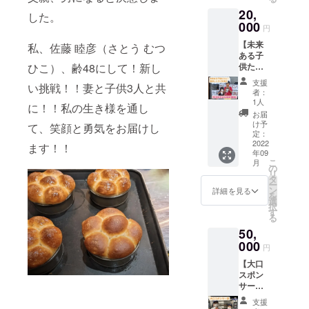
分）の
るイベ
した場
しま
愛子学
20,
パンを
ントに
合、支
した。
す。 ■
園 大沢
提供し
000
ご招待
援者様
小麦の
円
幼稚園
ます。
いたし
の自己
奴隷オ
（支援
【未来
子供た
私、佐藤 睦彦（さとう むつ
ます。
負担と
リジナ
者が多
ある子
ちには
例 お花
なりま
ル
い場
供たち
ひこ）、齢48にして！新し
「今日
見
す ■日
キャッ
合、他
に！美
は○○さ
（2023
時につ
プにつ
支援
の保育
い挑戦！！妻と子供3人と共
味しい
んから
年4月
いての
者：
いて ・
施設へ
パンを
の提供
頃）
1人
予約は
一口の
に！！私の生き様を通し
提供す
提
で
バーベ
メール
お届
支援に
ること
供！】
す！！
キュー
け予
にて承
て、笑顔と勇気をお届けし
対し
もあり
近隣の
」とお
定：
（2022
りま
キャッ
ます）
保育園
2022
伝えし
年9月
ます！！
す。 ■
プを一
■提供予
年09
の子供
ます。1
頃）芋
有効期
つお渡
こ
定時
月
たちに
施設、
の
煮会
限：
ししま
リ
期：
23,000
50〜
タ
（2022
2023年
す。 ・
ー
2022年
円相当
100名の
ン
年10月
詳細を見る
7月末 ■
ポリエ
を
9月 ■寄
（120〜
子供た
選
頃）ゴ
小麦の
ステル
択
贈まで
140名様
ちがい
す
ルフコ
奴隷オ
65%、
る
のスケ
分）の
ます。
ンペ
リジナ
綿35%
ジュー
50,
パンを
そのた
（2022
ル
です
ルにつ
提供し
000
め、他
年7月
キャッ
円
（予告
いて 6
ます。
の支援
頃）等
プにつ
なく変
月20日
【大口
子供た
者様と
■あくま
いて ・
更とな
クラウ
スポン
ちには
合わせ
でも一
一口の
る場合
ドファ
サー
「今日
ての実
例で
支援に
があり
ンディ
券！ス
は○○さ
施とな
す。感
対し
支援
ます）
ング公
ポン