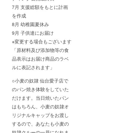
・車の
る場合
7月 支援総額をもとに計画
運転は
もござ
できま
います
を作成
せん ・
「原材
公共の
料及び
8月 幼稚園夏休み
場で面
添加物
会しま
9月 子供達にお届け
等の食
す ・公
品表示
※変更する場合もございます
序良俗
はお届
に反す
け商品
「原材料及び添加物等の食
るご依
のラベ
頼はお
ルに表
品表示はお届け商品のラベ
断りさ
記され
せてい
ます」
ルに表記されます」
ただき
ます
○小麦の奴隷 仙台愛子店で
のパン焼き体験をしていた
だけます。当日焼いたパン
はもちろん、小麦の奴隷オ
リジナルキャップをお渡し
するので、あなたも小麦の
奴隷クルーの一員になれま