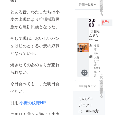
来】
贈まで
る場合
ー
や個数
2023年
介等も
ます！
えれば
ン
のスケ
詳細を見る
もござ
を
をメー
7月末と
させて
60分の
文字サ
選
ジュー
います
択
とある昔、わたしたちは小
ルにて
なりま
いただ
ミー
イズは
す
ルにつ
「原材
る
お伝え
す ■王
きま
ティン
小さく
いて 6
料及び
麦の出現により狩猟採取民
2,0
しま
妃期
す！ ■
グを計3
なる可
月20日
添加物
在庫な
す。 ・
間：
小麦と
回行い
00
能性が
し
クラウ
等の食
円
族から農耕民族となった。
子供た
2023年
いう
ます！
ありま
ドファ
品表示
【1日な
ちへ届
7月末ま
テー
■リター
すので
ンディ
はお届
んでも
ける様
で（こ
マ、お
ン内容
ご了承
ング公
そして現代、おいしいパン
け商品
やりま
子を
の日ま
店のコ
みんな
くださ
開最終
のラベ
す券】
SNSに
で肖像
ンセプ
の株式
い。
をはじめとする小麦の奴隷
日 7月
ルに表
支援
エンタ
投稿す
画を飾
トに
会社 代
支援総
者：
記され
メ店長
となっている。
る際、
ります
沿った
表取締
3人
額をも
ます」
だいこ
お名前
よ！）
作品を
役 菅野
とに計
お届
うが1日
を記載
お願い
大輔に
け予
画を作
焼きたてのあの香りが忘れ
なんで
しま
します
なんで
定：
成 8月
もやり
2022
す。企
■期間：
も相
幼稚園
られない。
年07
ます。
業名や
９/1～
談。み
夏休み
こ
月
■リター
ニック
2/28（
んなの
の
9月 子
リ
ン内容
ネーム
設置日
株式会
タ
供達に
今日食べても、また明日食
ー
加賀 大
も可能
より６
社の経
ン
詳細を見る
お届け
を
皓(かが
です。
か月
営につ
選
べたい。
※変更す
択
だいこ
掲載す
間） 制
いて全
す
る場合
る
う)を1
るお名
作スケ
てお話
このプロ
もござ
日レン
前を備
ジュー
ししま
引用:
小麦の奴隷HP
います
ジェクト
タル。
考欄に
ル ７月
す。好
「原材
だいこ
入力し
中打合
きに
は、
All-In方
料及び
つまり！我々人類は！小麦
うの24
てくだ
せ ８月
使って