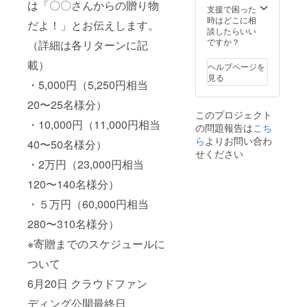
は「〇〇さんからの贈り物
はご負
■提供予
る内
支援で困った
担をお
定時
容、法
時はどこに相
だよ！」とお伝えします。
願いし
期：
令に違
談したらいい
ます ・
2022年
反する
ですか？
（詳細は各リターンに記
宿泊費
9月 ■寄
内容な
が発生
載）
贈まで
どはお
ヘルプページを
する場
のスケ
受けで
見る
・5,000円（5,250円相当
合はご
ジュー
きませ
負担を
ルにつ
ん。 ・
20〜25名様分）
お願い
いて 6
メール
このプロジェクト
します
月20日
にて日
・10,000円（11,000円相当
の問題報告は
こち
・実施
クラウ
程調整
日、開
ら
よりお問い合わ
ドファ
を行い
40〜50名様分）
始時
ンディ
ます。
せください
刻、終
ング公
・対面
・2万円（23,000円相当
了時
開最終
かオン
120〜140名様分）
刻、場
日 7月
ライン
所等は
支援総
で行い
・５万円（60,000円相当
メール
額をも
ますの
にて調
とに計
で備考
280〜310名様分）
整を行
画を作
欄に希
います
成 8月
望の方
※寄贈までのスケジュールに
・2022
幼稚園
法を入
年7月1
夏休み
力して
ついて
日から
9月 子
くださ
2023年
6月20日 クラウドファン
供達に
い。
8月末ま
お届け
ディング公開最終日
で有効
※変更す