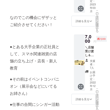
チーズ
でプラ
定：
お礼の
予定で
・お客
止のた
ターン
ケーキ
2023
スのご
手紙
す ＊注
様の交
めに、
に貼付
年03
まるご
支援も
◯『い
意事項
通費や
備考
こ
された
月
と１
して頂
の
ちごパ
・改め
滞在費
欄にお
リ
ラベル
ホー
けま
なのでこの機会にザザッと
タ
ウンド
て詳細
はお客
電話番
ー
や注意
ル」
す。 応
ン
ケー
詳細を見る
のメー
様ご負
号のご
を
書きを
ご紹介させてください！
（冷
援、よ
選
キ』１
ルをお
担とな
明記を
択
ご確認
凍） ※
ろしく
す
本（約
送りい
ります
お願い
る
くださ
２枚目
お願い
23cm）
たしま
いたし
い。
7,0
の写真
いたし
※メール
す ・お
ます ・
残り23
は店舗
00
ます！
の返信
客様の
円
原材料
でのご
《内
がない
交通費
●とある大手企業の正社員と
及び添
＼店舗
提供イ
容》 ◯
場合、
や滞在
加物等
受け渡
メージ
お礼の
お電話
費はお
して、スマホ関連雑貨の店
の食品
し＆郵
写真で
手紙
をさせ
客様ご
表示は
送もOK
す（フ
◯『ガ
舗の立ち上げ・店長・新人
ていた
負担と
支援
お届け
／ リノ
ルーツ
トー
だきま
者：
なりま
商品の
リノT
はつき
教育
ショコ
7人
す 備
す ・公
ラベル
シャツ
ませ
ラ』１
考欄に
お届
共の場
に表記
であな
ん） ※1
ホール
け予
お電話
で開催
されま
●その前はイベントコンパニ
たもリ
円単位
定：
６号サ
番号の
いたし
す。
ノリノ
2022
でプラ
イズ ※
ご明記
ます
商品開
オン（展示会などにいてる
年12
メン
スのご
メール
をお願
こ
封前に
月
バー リ
支援も
の
の返信
いいた
お姉さん）
リ
は必ず
ノリノ
して頂
タ
がない
します
ー
お届け
スタッ
けま
ン
場合、
詳細を見る
＊注意
を
のリ
フ着て
す。 応
選
お電話
事項 ・
●仕事の合間にシンガー活動
択
ターン
ないT
援、よ
す
をさせ
2022年
る
に貼付
シャツ