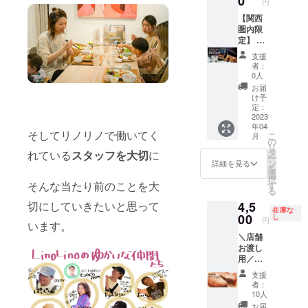
0
円
は、
ねます
ターン
き ◯お
もんカ
人分付
2022年
・場所
対応期
礼の手
レー50
き（追
【関西
10月〜
の許可
間は、
紙 ※
食 ◯リ
加も可
圏内限
2023年
の取得
2023年
メール
ノリノ
能） 一
定】 な
12月ま
などは
4月〜
の返信
のお料
人で堪
んとあ
支援
での間
当方で
2024年
がない
理30食
能する
のプペ
者：
で
は承る
3月まで
場合、
◯お礼
のもよ
ルバス
0人
2022年
ことが
の間で
お電話
の手紙
し！ み
とリノ
お届
10月頃
できな
2022
をさせ
※メール
んなで
リノ
け予
に一度
いた
年10月
て頂く
の返信
堪能す
カーが
定：
ご希望
め、
頃に一
場合が
がない
るのも
セット
2023
年04
の日程
ご購入
度メー
ござい
場合、
よし！
で あな
そしてリノリノで働いてく
こ
月
相談を
様ご自
ルにて
ます
お電話
《内
たの街
の
リ
させて
身で許
詳細と
備考欄
をさせ
容》 ◯
にお届
タ
れている
スタッフを大切
に
ー
頂きま
可申請
共にご
にお電
て頂く
高久知
けでき
ン
詳細を見る
を
す ・公
をお願
希望の
話番号
場合が
也さん
る券！
選
択
序良俗
いいた
日程相
のご明
ござい
＆hiko
大人気
そんな当たり前のことを大
す
る
に反す
します
談をさ
記をお
ます
さんの
絵本
4,5
切にしていきたいと思って
る場所
（事前
せて頂
願いい
備考欄
スペ
「えん
在庫な
にはお
にご確
きま
たしま
にお電
シャル
とつ町
00
し
円
います。
届けで
認させ
す。 ・
す ＊注
話番号
演奏 ◯
のプペ
＼店舗
きかね
て頂き
ご参加
意事項
のご明
ディ
ル」の
お渡し
ます 。
ます）
予定の
・ リ
記をお
ナー
光る絵
用／
・公共
人数を
ターン
願いい
コー
本展プ
「LinoL
の場で
備考欄
対応期
たしま
ス 大
ペルバ
支援
inoガ
面会い
にお教
間は、
す ※備
人10人
スと 子
者：
トー
たしま
えくだ
2023年
考欄に
分（飲
どもに
10人
ショコ
す。 ・
さい ・
4月〜
お届け
み放題
安心し
お届