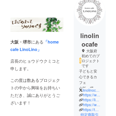
linolin
大阪・堺市
にある
「home
ocafe
cafe LinoLino」
大阪府
初めてのプ
店長のヒョウドウクミコと
ロジェクト
です
申します。
子どもと安
心できるカ
この度は数あるプロジェク
フェ
トの中から興味をお持ちい
大阪・堺
linolinocafe
「home cafe
ただき、誠にありがとうご
https://www.instagram.com/linolinocafe/
Linolino」
https://linolinocafe.owst.jp
ざいます！
https://www.facebook.com/linolinocafe
https://twitter.com/linolinocafe
特定商取引