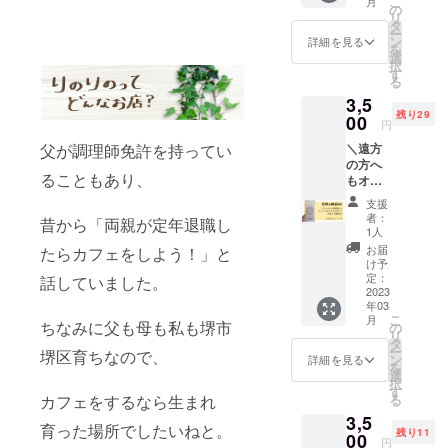
こ
月
ラス
の
リ
コー
タ
ー
ティン
ン
詳細を見る
を
グ また
選
択
はガラ
す
る
スフィ
3,5
ルム貼
残り29
り付け
00
円
を お礼
父が調理師免許を持ってい
＼遠方
の手紙
の方へ
付きで
ることもあり、
もオス
ご提
スメ／
供！ ガ
支援
「LinoL
ラス
者：
昔から「両親が定年退職し
inoオリ
コー
1人
ジナル
ティン
お届
たらカフェをしよう！」と
パッ
グは端
け予
ケージ
末を問
定：
話していました。
国産
2023
いませ
年03
米」付
ん タブ
こ
月
きお礼
ちなみに父も母も私も堺市
レット
の
リ
レター
もOK！
タ
ー
堺区育ちなので、
五ツ星
ガラス
ン
詳細を見る
を
お米マ
フィル
選
択
イス
ムは
す
カフェをするなら生まれ
る
ターの
iPhone
3,5
トラと
のみ対
育った場所でしたいねと。
残り11
ウサギ
00
象とな
円