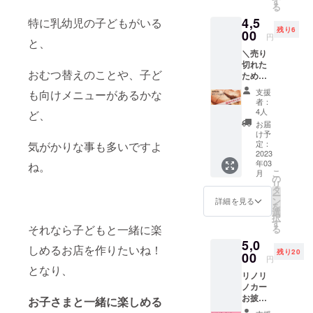
す
10月頃
事項 ・
汚れを
る
提供イ
らかぷ
にご希
郵送ご
防止す
4,5
メージ
特に乳幼児の子どもがいる
りん 6
望日程
希望の
るもの
残り6
写真で
00
個セッ
の詳細
方は、
円
であ
と、
す（フ
ト」 ※
＆ご確
送料は
り、全
＼売り
ルーツ
メール
認の
当方負
くキズ
切れた
はつき
の返信
メール
担でお
や汚れ
おむつ替えのことや、子ど
ため、
ませ
がない
をさせ
送りい
がつか
追加リ
ん） ※1
場合、
て頂き
たしま
支援
も向けメニューがあるかな
なくな
ターン
円単位
お電話
ます
者：
す ・準
るのを
として
でプラ
をさせ
4人
リター
ど、
備が整
保証し
再登
スのご
ていた
ン対応
お届
い次
ている
場！／
支援も
だきま
け予
期間は
第、順
商品で
＼店舗
して頂
定：
気がかりな事も多いですよ
す 備
2022年
次発送
はござ
お渡し
2023
けま
考欄に
11月〜
いたし
いませ
年03
用／
ね。
す。 応
お電話
2023年
ます。
ん。
こ
月
「LinoL
援、よ
の
番号の
12月の
ご希
コー
リ
inoガ
ろしく
タ
ご明記
間です
望の時
ティン
ー
トー
お願い
ン
をお願
詳細を見る
すで
期など
グ後の
を
ショコ
いたし
選
いいた
にご希
ある場
傷、破
択
ラ まる
ます！
す
します
望日程
合は、
損、錆
それなら子どもと一緒に楽
る
ごと１
《内
＊注意
がある
備考欄
び等が
5,0
ホー
容》 ◯
事項 ・
方は、
しめるお店を作りたいね！
に記載
発生し
残り20
ル」 ※
00
お礼の
2022年
備考欄
円
くださ
ないと
２枚目
手紙
10月頃
となり、
に第３
い
は限り
リノリ
の写真
◯『ベ
にご希
希望ま
ませ
ノカー
は店舗
イクド
望日程
でご明
ん。発
お披露
でのご
お子さまと一緒に楽しめる
チーズ
の詳細
記くだ
生した
目会に
提供イ
ケー
＆ご確