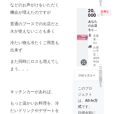
択
ホー
《内
す
反する
きま
3月まで
食べて
などのお声がけをいただく
る
ル」
容》 ◯
行為は
す。 ・
の間で
楽しめ
20,
（冷
お礼の
お断り
お料理
2022
る！
機会が増えたのですが
在庫な
凍） ※
000
手紙
し
してお
＆デ
年10月
《内
円
２枚目
◯『ガ
ります
ザート
頃に一
容》 ◯
あなた
の写真
トー
は事前
度メー
プペル
普通のブースでの出店だと
のお店
は店舗
ショコ
にご相
ルにて
バス ◯
をヒョ
でのご
火が使えないことも多く
ラ』１
談させ
詳細と
リノリ
ウドウ
提供イ
ホール
て頂き
共にご
ノのお
支援
が１日
メージ
６号サ
ます ・
希望の
料理50
者：
コンサ
冷たい物も冷たくご用意も
写真で
イズ ※
3人
公序良
日程相
食 ◯お
ルしま
す（フ
メール
俗に反
談をさ
礼の手
お届
出来ず
す！ お
ルーツ
の返信
け予
する場
せて頂
紙 ※
店だけ
はつき
定：
がない
所には
きま
メール
でな
2023
ませ
場合、
お届け
す。 ・
の返信
また同時にロスも増えてし
年04
く、 個
ん） ※1
お電話
できか
ご参加
がない
こ
月
人で活
円単位
の
をさせ
ねます
予定の
場合、
まう。。。
リ
動して
でプラ
タ
ていた
・場所
人数を
お電話
ー
いるマ
スのご
ン
だきま
詳細を見る
の許可
備考欄
をさせ
を
マさん
支援も
選
す 備
の取得
にお教
ていた
択
や これ
して頂
す
考欄に
などは
えくだ
だきま
る
から個
けま
お電話
このプロ
当方で
さい ・
す 備
人で活
キッチンカーがあれば、
す。 応
番号の
は承る
お客様
考欄に
ジェクト
動した
援、よ
ご明記
ことが
の交通
お電話
い方で
ろしく
をお願
は、
All-In方
できな
費や滞
番号の
もっと温かいお料理を、冷
もOK◎
お願い
いいた
いた
在費は
ご明記
式
です。
（指導
いたし
します
め、ご
お客様
をお願
たいドリンクやデザートを
時間は
ます！
＊注意
目標金額に
購入様
ご負担
いいた