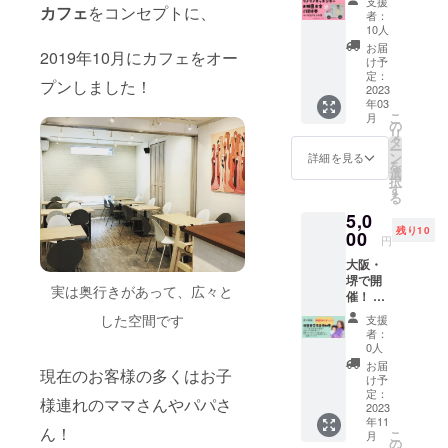
さいま
支援
場合の
ご招
カフェ
をコンセプトに、
メージ
キ』１
認の
者：
せ ・
保証や
待！ お
写真で
ホール
10人
メール
メール
返金は
披露目
す（フ
６号サ
をさせ
お届
が届か
できか
2019年10月にカフェをオー
会は
ルーツ
イズ ※
け予
て頂き
ないト
ねます
2023年
はつき
定：
メール
ます
ラブル
プンしました！
3月の日
2023
ませ
の返信
リター
など防
年03
曜日に
ん） ※1
がない
ン対応
止のた
こ
月
予定し
円単位
の
場合、
期間は
めに、
リ
ており
でプラ
タ
お電話
2022年
備考
ー
ます
スのご
ン
をさせ
詳細を見る
11月〜
欄にお
を
（キッ
支援も
選
ていた
2023年
電話番
択
チン
して頂
す
だきま
12月の
号のご
る
カーの
けま
す 備
間です
明記を
5,0
完成が
す。 応
考欄に
すで
お願い
残り10
伸びた
00
援、よ
お電話
にご希
円
いたし
場合４
ろしく
番号の
望日程
ます ・
大阪・
月の日
お願い
ご明記
がある
原材料
堺で開
曜に変
いたし
をお願
方は、
実は奥行きがあって、広々と
及び添
催！ 経
更の場
ます！
いいた
備考欄
加物等
営者交
合もあ
《内
します
した空間です
に第３
支援
の食品
流会参
りま
容》 ◯
＊注意
者：
希望ま
表示は
加券！
す） 日
お礼の
0人
事項 ・
でご明
お届け
※別途、
程が決
手紙
2022年
お届
記くだ
商品の
現在のお客様の多くはお子
ご自身
定いた
◯『ガ
け予
10月頃
さいま
ラベル
のお食
しまし
定：
トー
にご希
せ ・
様連れのママさんやパパさ
に表記
事代が
2023
たら、
ショコ
望日程
メール
されま
年11
かかり
メール
ラ』１
の詳細
ん！
が届か
す。
こ
月
ます リ
にてご
の
ホール
＆ご確
ないト