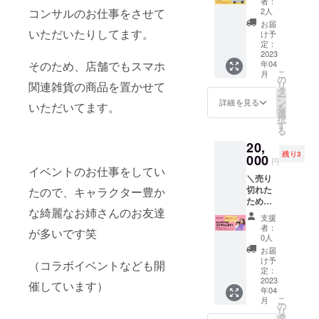
話番号
者：
をさせ
いませ
店】 あ
支援も
コンサルのお仕事をさせて
のカ
2人
のご明
て頂き
・メー
なたの
して頂
ラーな
記をお
お届
ます
ルが届
『なに
いただいたりしてます。
けま
どある
け予
願いい
リター
かない
か』を
す。 応
定：
場合
たしま
ン対応
トラブ
リノリ
2023
援、よ
は、備
す ＊注
期間は
ルなど
そのため、店舗でもスマホ
年04
ノカー
ろしく
考欄に
意事項
2022年
防止の
こ
月
で販売
お願い
の
ご記載
・送料
11月〜
ため
関連雑貨の商品を置かせて
リ
でき
いたし
タ
くださ
込み、
2023年
に、
ー
ちゃう
ます！
ン
い ※1円
詳細を見る
クール
いただいてます。
12月の
備考欄
を
券！ 元
《内
選
単位で
便でお
間です
にお電
択
雑貨の
容》 ◯
す
プラス
送りい
すで
話番号
る
店長＆
お礼の
のご支
たしま
にご希
のご明
20,
販売員
手紙
援もし
す。 ・
望日程
記をお
残り3
のス
000
◯『野
て頂け
2022年
円
がある
願いい
タッフ
イベントのお仕事をしてい
菜たっ
ます。
10月頃
方は、
たしま
＼売り
教育を
ぷりふ
応援、
にご希
備考欄
す ・原
切れた
たので、キャラクター豊か
してい
わとろ
よろし
望日程
に第３
材料及
ため、
た兵頭
キッ
くお願
の詳細
希望ま
び添加
な綺麗なお姉さんのお友達
追加リ
が、 お
シュ』
いいた
＆ご確
支援
でご明
物等の
ターン
客様に
１ホー
しま
者：
認の
記くだ
が多いです笑
食品表
として
全力プ
ル18
0人
す！
メール
さいま
示はお
再登
レゼン
カット
《内
お届
をさせ
せ ・
届け商
場！／
します
分 ※
け予
容》 ◯
（コラボイベントなども開
て頂き
メール
品のラ
あなた
♪（販売
定：
メール
お礼の
ます
が届か
ベルに
のお店
2023
力には
の返信
催しています）
手紙 ◯
リター
ないト
表記さ
年04
をヒョ
自信が
がない
リノリ
ン対応
ラブル
こ
れま
月
ウドウ
ありま
の
場合、
ノオリ
期間は
など防
リ
す。
が１日
す） ※1
タ
お電話
ジナルT