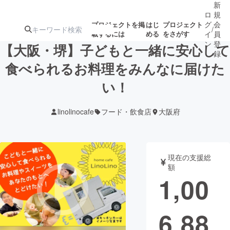
新
ロ
規
グ
会
プロジェクトを掲
はじ
プロジェクト
/
載するには
める
をさがす
イ
員
ン
登
【大阪・堺】子どもと一緒に安心して
録
食べられるお料理をみんなに届けた
い！
人気のプロ
注目のリ
注目の新着プロ
募集終了が近いプ
もうすぐ公開
ジェクト
ターン
ジェクト
ロジェクト
されます
linolinocafe
フード・飲食店
大阪府
アート・写真
音楽
現在の支援総
テクノロジー・ガジェット
ゲーム・サ
額
1,00
映像・映画
書籍・雑誌
6,88
ビジネス・起業
チャレンジ