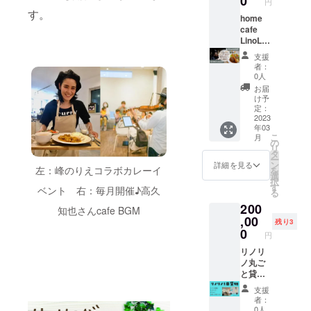
0
明記を
円
された
活用方
会社や
もちろ
11月〜
す。
お願い
ラベル
法 など
イベン
home
ん、ハ
2023年
いたし
や注意
が得意
トの時
cafe
ンドメ
12月の
ます ・
書きを
です 関
にオス
LinoLin
イド雑
間です
原材料
ご確認
西圏内
スメで
o×高久
貨でも
すで
及び添
支援
くださ
でした
す！ 交
知也 あ
OK！ ◯
にご希
者：
加物等
い。
ら、
通費は
なたの
お礼の
望日程
0人
の食品
ヒョウ
当方で
ためだ
手紙 ※
がある
お届
表示は
ドウが
負担い
けに
備考欄
方は、
け予
お届け
お店ま
たしま
LinoLin
に出店
定：
備考欄
商品の
で伺い
す◎ ※1
oのディ
2023
希望内
に第３
ラベル
年03
ます ●
円単位
ナー＆
容をご
希望ま
に表記
こ
月
個人で
でプラ
高久知
明記く
の
でご明
されま
リ
活動さ
スのご
也さん
ださい
タ
記くだ
す。
ー
れてい
支援も
の演
※メール
ン
さいま
詳細を見る
商品開
左：峰のりえコラボカレーイ
を
る方●
して頂
奏！
の返信
選
せ ・
封前に
択
・SNS
けま
とって
がない
す
メール
ベント 右：毎月開催♪高久
は必ず
る
の運用
す。 応
も贅沢
場合、
が届か
お届け
200
方法 ・
援、よ
な空間
お電話
知也さんcafe BGM
ないト
のリ
イベン
ろしく
です ス
,00
をさせ
ラブル
残り3
ターン
ト開催
お願い
ペシャ
て頂く
0
など防
に貼付
円
の仕方
いたし
ルディ
場合が
止のた
された
などな
ます！
ナー
リノリ
ござい
めに、
ラベル
ど 打ち
《内
コース
ノ丸ご
ます
備考
や注意
合わせ
容》 ◯
大人10
と貸
備考欄
欄にお
書きを
場所
リノリ
人分付
切！ リ
にお電
電話番
ご確認
支援
は、
ノのお
き 一人
ノリノ
話番号
号のご
者：
くださ
LinoLin
料理や
で堪能
１日貸
のご明
明記を
0人