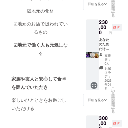
ー
方は業
・ リ
コー
援、よ
えもん
俗に反
ン
詳細を見る
を
態 ・
ターン
ス 大
ろしく
カレー
するも
選
☑︎地元の食材
択
SNSお
対応期
人10人
お願い
とリノ
のは出
す
る
もちの
間は、
分（飲
いたし
リノの
店でき
230
方はア
2023年
み放題
ます！
お料理
ませ
☑︎地元のお店で扱われてい
カウン
4月〜
付き）
《内
やデ
,00
ん。 ・
残り1
ト名 を
2024年
◯お礼
容》 ◯
ザー
出店場
るもの
0
円
ご明記
3月まで
の手紙
貸切お
ト、合
所まで
くださ
の間で
※メール
時間は
計80人
あなた
の交通
☑︎地元で働く人も元気
にな
いませ
2022
の返信
10時間
分を
のため
費や滞
＊注意
年10月
がない
（10
持って
だけに
在費は
る
事項 ・
頃に一
場合、
時〜22
いきま
LinoLin
お客様
支援
改めて
度メー
お電話
時まで
す！ ※1
oのディ
ご負担
者：
詳細の
ルにて
をさせ
のお時
円単位
ナー＆
となり
0人
メール
詳細と
て頂く
間内で
でプラ
高久知
ます。
お届
をお送
共にご
場合が
ご対応
スのご
也さん
・お互
け予
りしま
希望の
ござい
いたし
支援も
とHIKO
いに賃
定：
家族や友人と安心して食卓
すの
日程相
ます
ます）
して頂
さんの
2023
金は発
年04
で、日
談をさ
備考欄
◯フー
けま
コラボ
生いた
を囲んでいただき
こ
月
程につ
せて頂
にお電
ド（デ
す。 応
演奏！
しませ
の
リ
いては
きま
話番号
ザート
援、よ
とって
ん。
タ
ー
相談さ
す。 ・
のご明
に変更
ろしく
も贅沢
楽しいひとときをお過ごし
ン
詳細を見る
を
せて頂
公序良
記をお
もOK）
お願い
な空間
選
択
いただける
きま
俗に反
願いい
＆ドリ
いたし
です
す
る
す。
する場
たしま
ンク
ます！
ディ
300
リター
所には
す ＊注
セッ
《内
ナー
ン対応
お届け
意事項
ト 50
容》 ◯
コース
,00
残り1
期間
できか
・ リ
人分付
のりえ
大人10