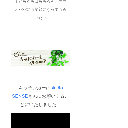
子どもたちはもちろん、ママ
で、日
す。
ては相
程につ
商品開
談させ
とパパにも笑顔になってもら
いては
封前に
て頂き
相談さ
は必ず
ます ・
いたい
せて頂
お届け
公序良
きま
のリ
俗に反
す。
ターン
する場
リター
に貼付
所には
ン対応
された
お届け
期間
ラベル
できか
は、
や注意
ねます
2022年
書きを
・場所
10月〜
ご確認
の許可
2023年
くださ
の取得
12月ま
い
などは
での間
当方で
で
は承る
2022年
ことが
10月頃
できな
キッチンカーは
studio
に一度
いた
ご希望
め、ご
SENSE
さんにお願いするこ
の日程
購入様
相談を
とにいたしました！
ご自身
させて
でお願
頂きま
いいた
す ・公
します
序良俗
に反す