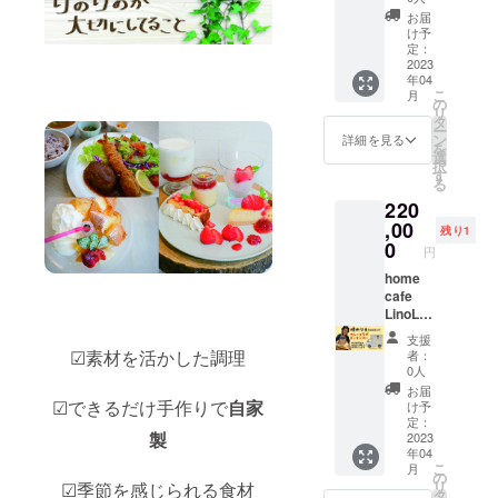
い。
oでした
デザー
するの
切＆駐
記をお
お願い
お届
ら、
ト30人
もよ
車場に
願いい
いたし
け予
ゆっく
分＆ド
し！ み
キッチ
たしま
定：
ます ・
りお時
リンク
んなで
ンカー
2023
す ＊注
原材料
年04
間かけ
30人分
堪能す
も置い
意事項
及び添
こ
月
てご対
付き！
るのも
て お料
・ リ
の
加物等
リ
応でき
◯お礼
よし！
理やド
ターン
タ
の食品
ー
ます◎
の手紙
※1円単
リンク
対応期
ン
表示は
詳細を見る
を
（お客
＊注意
位でプ
を振る
間は、
選
お届け
択
様のご
事項 ・
ラスの
舞いま
2023年
す
商品の
る
自宅で
備考欄
ご支援
す！ イ
4月〜
ラベル
220
のコン
にお届
もして
ベント
2024年
に表記
サルは
け先の
頂けま
開催に
,00
3月まで
されま
残り1
お断り
ご希望
す。 応
もおす
の間で
0
す。
円
してお
場所を
援、よ
すめで
2022
商品開
りま
ご明記
ろしく
す（物
home
年10月
封前に
す） ご
くださ
お願い
販して
cafe
頃に一
は必ず
購入ご
いませ
いたし
いただ
LinoLin
度メー
お届け
希望の
・お料
ます！
いても
o×峰の
ルにて
のリ
支援
方は 備
理＆デ
《内
大丈夫
りえ リ
詳細と
ターン
☑︎素材を活かした調理
者：
考欄に
ザート
容》 ◯
です）
ノリノ
共にご
に貼付
0人
・店舗
などの
高久知
※1円単
キッチ
希望の
された
お届
の方は
内容
也さん
位でプ
ンカー
☑︎できるだけ手作りで
自家
日程相
ラベル
け予
店舗
は、事
のスペ
ラスの
で峰の
談をさ
定：
や注意
製
名、個
前にご
シャル
ご支援
りえ
2023
せて頂
書きを
年04
人で活
相談さ
演奏 ◯
もして
ちゃん
きま
ご確認
こ
月
動され
せて頂
ディ
頂けま
と一緒
す。 ・
の
くださ
リ
☑︎季節を感じられる食材
ている
きます
ナー
す。 応
に のり
公序良
タ
い。