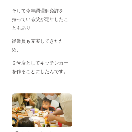
希望の
記くだ
されま
ります
方は 備
さいま
す。
ので、
そして今年調理師免許を
考欄に
せ ・
商品開
ご希望
・店舗
メール
封前に
に添え
持っている父が定年したこ
の方は
が届か
は必ず
ない可
店舗
ないト
お届け
能性も
ともあり
名、個
ラブル
のリ
ありま
人で活
など防
ターン
す） ・
動され
止のた
に貼付
従業員も充実してきたた
お料理
ている
めに、
された
＆デ
方は業
め、
備考
ラベル
ザート
態 ・
欄にお
や注意
などの
SNSお
電話番
書きを
内容
２号店としてキッチンカー
もちの
号のご
ご確認
は、事
方はア
明記を
くださ
前にご
を作ることにしたんです。
カウン
お願い
い。
相談さ
ト名 を
いたし
せて頂
ご明記
ます ・
きます
くださ
原材料
・改め
いませ
及び添
て詳細
＊注意
加物等
のメー
事項 ・
の食品
ルをお
改めて
表示は
送りし
詳細の
お届け
ますの
メール
商品の
で、日
をお送
ラベル
にちや
りしま
に表記
出店物
すの
されま
につい