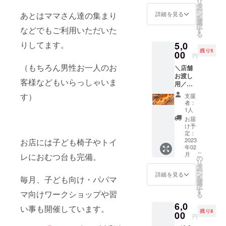
商品開
リ
ノリノ
案内さ
タ
６号サ
認の
ラブル
封前に
ー
から繋
せて頂
ン
あとはママさん達の集まり
イズ ※
詳細を見る
メール
など防
は必ず
を
がった
きます
選
メール
をさせ
止のた
お届け
択
経営者
などでもご利用いただいた
※1円単
す
の返信
て頂き
めに、
のリ
る
の皆様
位でプ
がない
ます
備考
ターン
りしてます。
5,0
や こち
ラスの
場合、
リター
欄にお
に貼付
残り5
らのク
00
ご支援
お電話
ン対応
円
電話番
された
ラファ
もして
をさせ
期間は
号のご
ラベル
（もちろん男性お一人のお
＼店舗
ンを見
頂けま
ていた
2022年
明記を
や注意
お渡し
てくだ
す。 応
だきま
11月〜
客様などもいらっしゃいま
お願い
書きを
用／
さった
援、よ
す
2023年
いたし
ご確認
「いち
経営者
ろしく
備考欄
す）
12月の
支援
ます ・
くださ
ごパウ
の皆様
お願い
にお電
者：
間です
原材料
い。
ンド
と 熱く
いたし
1人
話番号
すで
及び添
ケー
ビジネ
ます！
のご明
お届
にご希
加物等
キ １
スにつ
《内
け予
記をお
望日程
の食品
本」 い
いて語
定：
容》 ◯
願いい
がある
表示は
ちごの
2023
お店には子ども椅子やトイ
りた
場所は
たしま
方は、
お届け
年02
季節の
い！ と
home
す ＊注
備考欄
商品の
こ
月
レにおむつ台も完備。
み登場
いう
の
cafe
意事項
に第３
ラベル
リ
する大
方、大
タ
LinoLin
・2022
希望ま
に表記
ー
人気パ
集合！
ン
oの駐車
詳細を見る
年10月
でご明
されま
毎月、子ども向け・パパマ
を
ウンド
フリー
選
場 ◯デ
頃にご
記くだ
す。
択
ケーキ
ランス
す
ザート
希望日
マ向けワークショップや習
さいま
商品開
る
がリ
の方や
または
程の詳
せ ・
封前に
6,0
ターン
これか
フード
い事も開催しています。
細＆ご
メール
は必ず
残り8
に登
00
ら独立
１つ＆
確認の
円
が届か
お届け
場！ ※
やフ
ドリン
メール
ないト
のリ