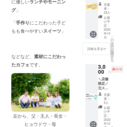
に優しい
ランチやモーニン
1円単位
支援
でプラ
者：
グ
」
スのご
23人
支援も
お届
して頂
け予
「
手作り
にこだわった子ど
けま
定：
す。 応
2022
もも食べやすい
スイーツ
」
年10
援、よ
こ
月
ろしく
の
リ
お願い
タ
ー
いたし
ン
詳細を見る
を
ます！
選
択
などなど、
素材にこだわっ
◯お礼
す
る
のメー
たカフェ
です。
3,0
ル 感謝
残り15
の気持
00
円
ちを込
＼店舗
めたお
限定／
礼の
元スマ
メール
ホケー
をお送
支援
ス専門
りいた
者：
店ス
します
5人
タッフ
お届
だから
け予
できる
左から、父・主人・長女・
定：
リター
2022
ヒョウドウ・母
年10
ン！ ガ