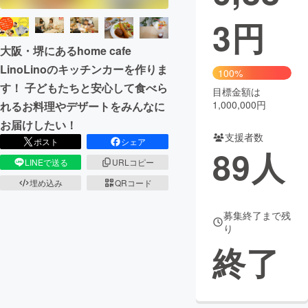
3
円
まちづくり・地域活性化
大阪・堺にあるhome cafe
CAMPFIRE for Social Good
CAMPFIRE Creation
LinoLinoのキッチンカーを作りま
100%
す！ 子どもたちと安心して食べら
CAMPFIREふるさと納税
machi-ya
コミュニティ
目標金額は
1,000,000円
れるお料理やデザートをみんなに
お届けしたい！
支援者数
ポスト
シェア
89
人
LINEで送る
URLコピー
埋め込み
QRコード
募集終了まで残
り
終了