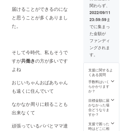
５時
《内
事項 ・
ご自身
となり
します
関わらず、
間） ●
容》 ◯
2022年
でお願
ます ・
※備考欄
届けることができるのにな
お店を
お礼の
10月頃
2022/09/11
いいた
10名以
にお届
運営さ
手紙
にご希
と思うことが多くありまし
します
上でご
け先の
23:59:59
ま
れてい
◯『ベ
望日程
・お客
参加ご
ご希望
る方●
イクド
た。
の詳細
でに集まっ
様の交
希望の
場所を
・ス
チーズ
＆ご確
通費や
場合
ご明記
た金額が
タッフ
ケー
認の
滞在費
は、
お願い
教育 ・
キ』１
メール
ファンディ
はお客
大人
いたし
SNSの
ホール
をさせ
様ご負
ディ
ます ＊
ングされま
活用方
６号サ
て頂き
担とな
ナーお
注意事
そして今時代、私もそうで
法 など
イズ
ます
す。
ります
ひとり
項 ・貸
が得意
◯『ガ
リター
様5000
切お時
すが
共働き
の方が多いです
です 関
トー
ン対応
円（ド
間は8時
西圏内
ショコ
期間は
リンク
間（10
よね
支援に関するよ
でした
ラ』１
2022年
別）で
時〜20
くある質問
ら、
ホール
11月〜
ご対応
時のお
ヒョウ
６号サ
手数料はいく
おじいちゃんおばあちゃん
2023年
いたし
時間内
ドウが
イズ ※
らかかります
12月の
ます
でご対
お店ま
も遠くに住んでいて
備考欄
か？
間です
応いた
で伺い
にお電
すで
しま
ます ●
話番号
目標金額に届
にご希
す） ・
なかなか周りに頼ることも
個人で
のご明
かなかった場
望日程
2022年
活動さ
記をお
合どうなりま
がある
10月頃
出来なくて
れてい
願いい
すか？
方は、
にご希
る方●
たしま
備考欄
望日程
・SNS
す ＊注
支援で困った
に第３
の詳細
頑張っているパパとママ達
の運用
意事項
時はどこに相
希望ま
＆ご確