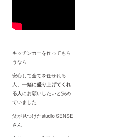
る場所
にはお
届けで
きかね
ます 。
・公共
の場で
面会い
たしま
す。 ・
お時間
キッチンカーを作ってもら
は
11:00〜
うなら
18:00の
間（交
安心して全てを任せれる
通費当
方負
人、
一緒に盛り上げてくれ
担）
る人
にお願いしたいと決め
ていました
父が見つけたstudio SENSE
さん