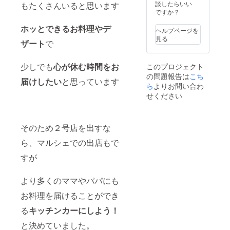
方法 ・
・2022
談したらいい
でご明
もたくさんいると思います
認の
イベン
年10月
ですか？
記くだ
メール
ト開催
頃にご
さいま
をさせ
の仕方
ホッとできるお料理やデ
希望日
せ ・
て頂き
ヘルプページを
などな
程の詳
メール
ます
見る
ザート
で
ど 打ち
細＆ご
が届か
リター
合わせ
確認の
ないト
ン対応
場所
メール
ラブル
期間は
少しでも
心が休む時間をお
このプロジェクト
は、
をさせ
など防
2023年
の問題報告は
こち
LinoLin
て頂き
止のた
4月〜
届けしたい
と思っています
oでした
ら
よりお問い合わ
ます
めに、
2024年
ら、
リター
備考
せください
3月の間
ゆっく
ン対応
欄にお
です
りお時
期間は
電話番
すでに
間かけ
2022年
号のご
ご希望
てご対
11月〜
そのため２号店を出すな
明記を
日程が
応でき
2023年
お願い
ある方
ら、マルシェでの出店もで
ます◎
12月の
いたし
は、備
（お客
間です
ます ・
考欄に
すが
様のご
すで
原材料
第３希
自宅で
にご希
及び添
望まで
のコン
望日程
加物等
ご明記
より多くのママやパパにも
サルは
がある
の食品
くださ
お断り
方は、
表示は
いませ
お料理を届けることができ
してお
備考欄
お届け
（プ
りま
に第３
る
キッチンカーにしよう！
商品の
ペルバ
す） ご
希望ま
ラベル
スの予
購入ご
と決めていました。
でご明
に表記
定もあ