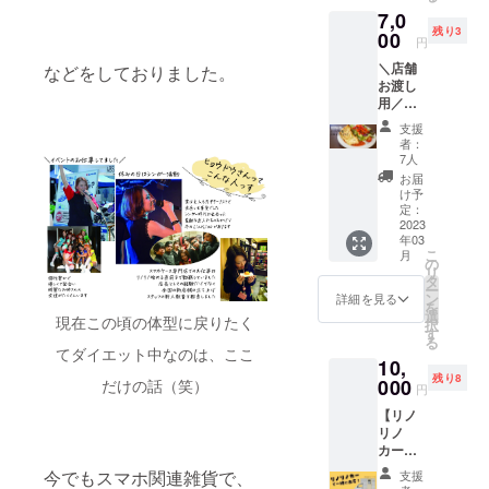
ろしく
て頂く
10月頃
された
7,0
をお渡
お願い
場合が
にご希
ラベル
残り3
しいた
00
いたし
ござい
望日程
円
や注意
します
ます！
ます
の詳細
書きを
＼店舗
もちろ
などをしておりました。
《内
備考欄
＆ご確
ご確認
お渡し
ん、サ
容》 ◯
にお電
認の
くださ
用／
イズお
お礼の
話番号
メール
い。
「LinoL
選びい
手紙
のご明
をさせ
支援
ino特製
ただけ
◯『ベ
記をお
者：
て頂き
ふわと
ます！
イクド
7人
願いい
ます
ろキッ
ご希望
チーズ
たしま
お届
リター
シュ」
のサイ
ケー
け予
す ＊注
ン対応
ご自宅
ズをオ
定：
キ』１
意事項
期間は
で冷凍
2023
プショ
ホール
・送料
2023年
年03
保存も
ンでお
６号サ
込み、
2月〜
こ
月
できま
選びく
の
イズ ※
クール
2023年
リ
す！ ※
ださい
タ
メール
便でお
4月の間
ー
写真は
またカ
ン
の返信
詳細を見る
送りい
です
を
お店で
ラーは
選
がない
たしま
現在この頃の体型に戻りたく
すでに
択
の提供
基本リ
す
場合、
す。 ・
ご希望
る
イメー
ノリノ
お電話
てダイエット中なのは、ここ
2022年
日程が
10,
ジで
スタッ
をさせ
10月頃
ある方
残り8
す。サ
000
だけの話（笑）
フと同
て頂く
にご希
円
は、備
ラダは
じ色を
場合が
望日程
考欄に
【リノ
つきま
セレク
ござい
の詳細
第３希
リノ
せん ※1
トさせ
ます
＆ご確
望まで
カーで
円単位
て頂き
備考欄
認の
ご明記
１日一
でプラ
ますが
にお電
今でもスマホ関連雑貨で、
メール
支援
くださ
緒に出
スのご
ご希望