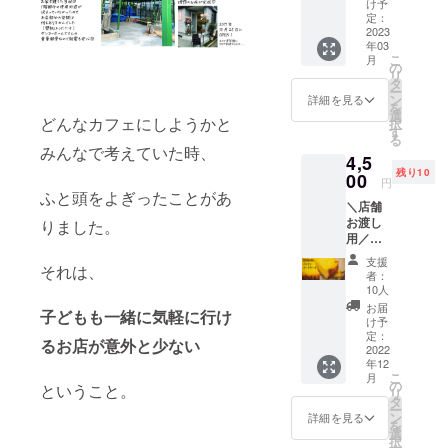
◯『シ
容》 ◯
け予
フィル
ト」 普
フォン
定：
お礼の
ムorガ
段は販
2023
ケーキ
手紙 ◯
ラス
年03
売して
（プ
国産米
コー
こ
月
いな
レー
の
（300g
ティン
リ
い、抹
ン）』
タ
の五穀
グ ※注
ー
茶フェ
１ホー
ン
米） リ
詳細を見る
意事項
を
アだけ
ル６号
選
ターン
・施工
どんなカフェにしようかと
択
の大人
サイズ
す
受け取
可能日
る
気ぷり
※メール
りの方
はお店
みんなで考えていた時、
4,5
ん！ ※1
の返信
法を、
の営業
残り10
円単位
00
がない
〈郵
日のみ
円
でプラ
場合、
ふと頭をよぎったことがあ
送〉も
となり
＼店舗
スのご
お電話
しくは
ます ・
お渡し
支援も
りました。
をさせ
〈店舗
キッチ
用／
して頂
ていた
での手
ンカー
「LinoL
けま
だきま
渡し〉
ではご
支援
それは、
inoベイ
す。 応
す 備
どちら
者：
対応で
クド
援、よ
考欄に
10人
かを選
きませ
チーズ
ろしく
お電話
んでい
お届
ん（店
子どもも一緒に気軽に行け
ケーキ
お願い
番号の
け予
ただけ
舗のみ
まるご
いたし
定：
ご明記
ます。
対応で
るお店が意外と少ない
と１
2022
ます！
をお願
オプ
す） ・
年12
ホー
《内
いいた
ション
コー
こ
月
ル」 ※
容》 ◯
の
します
よりご
ということ。
ティン
リ
２枚目
お礼の
タ
＊注意
選択く
グにつ
ー
の写真
手紙
ン
事項 ・
詳細を見る
ださい
いて
を
は店舗
◯「抹
選
2022年
＊注意
キズ、
択
でのご
茶なめ