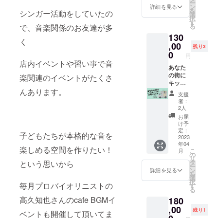
2022年
止のた
ー
商品開
コンサ
円単位
ン
をさせ
詳細を見る
シャツ
11月〜
めに、
を
封前に
シンガー活動をしていたの
ルしま
でプラ
選
ていた
＊注意
2023年
備考
択
は必ず
す！ お
スのご
す
だきま
事項 ・
12月の
欄にお
る
で、音楽関係のお友達が多
お届け
店だけ
支援も
す 備
10月以
間です
電話番
のリ
130
でな
して頂
考欄に
降、準
すで
く
号のご
ターン
く、 個
,00
けま
お電話
備が整
残り3
にご希
明記を
に貼付
人で活
す。 応
0
番号の
い次
望日程
円
お願い
された
動して
援、よ
ご明記
店内イベントや習い事で音
第、順
がある
いたし
ラベル
いるマ
あなた
ろしく
をお願
次発送
方は、
ます ・
や注意
マさん
の街に
お願い
楽関連のイベントがたくさ
いいた
いたし
備考欄
原材料
書きを
や これ
キッチ
いたし
します
ます。
に第３
及び添
ご確認
んあります。
から個
ンカー
ます！
＊注意
ご希
希望ま
支援
加物等
くださ
人で活
をお届
《内
事項 ・
望の時
者：
でご明
の食品
い。
動した
け！
容》 ◯
2022年
2人
期など
記くだ
表示は
い方で
（関西
１日一
10月頃
ある場
お届
さいま
お届け
もOK◎
圏内の
緒に出
にご希
け予
合は、
せ ・
商品の
（指導
み） リ
店券 リ
定：
望日程
備考欄
メール
子どもたちが本格的な音を
ラベル
時間は
ノリノ
2023
ノリノ
の詳細
に記載
が届か
に表記
年04
５時
のお料
カーに
＆ご確
くださ
楽しめる空間を作りたい！
ないト
されま
こ
月
間） ●
理(デ
あなた
の
認の
い ・サ
ラブル
す。
リ
お店を
ザート
の『な
タ
という思いから
メール
イズは
など防
商品開
ー
運営さ
に変更
にか』
ン
をさせ
詳細を見る
３枚目
止のた
封前に
を
れてい
もOK）
を販売
選
て頂き
をご参
めに、
は必ず
択
る方●
＆ドリ
毎月プロバイオリニストの
しませ
す
ます
照くだ
備考
お届け
る
・ス
ンク
んか？
リター
さいま
欄にお
のリ
高久知也さんのcafe BGMイ
180
タッフ
セット
フード
ン対応
せ
電話番
ターン
教育 ・
30人分
,00
やドリ
期間は
残り1
号のご
に貼付
ベントも開催して頂いてま
SNSの
付き！
ンクは
2022年