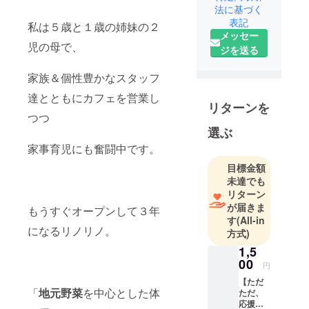
法に基づく
表記
私は５歳と１歳の姉妹の２
メッセー
児の母で、
ジを送る
家族＆個性豊かなスタッフ
達とともにカフェを営業し
リターンを
つつ
選ぶ
家事育児にも奮闘中です。
目標金額
未達でも
リターン
が届きま
もうすぐオープンして３年
す
(All-in
になるリノリノ。
方式)
1,5
00
円
【ただ
「
地元
野菜
を中心とした体
ただ、
応援】