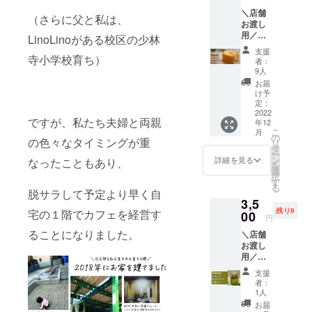
の茶飯
ります
＼店舗
事さん
オプ
（さらに父と私は、
お渡し
がブレ
ション
用／
ンドし
LinoLinoがある校区の少林
にて選
「LinoL
てくだ
択 備考
支援
inoふわ
寺小学校育ち）
さる 国
欄に施
者：
ふわシ
産米
工希望
9人
フォン
（300g
機種を
お届
ケー
の五穀
お知ら
け予
キ」お
米）を
定：
せくだ
礼の手
2022
お手紙
さい ※1
ですが、私たち夫婦と両親
年12
紙付き
と一緒
円単位
こ
月
※1円単
にお送
の
でプラ
の色々なタイミングが重
リ
位でプ
りいた
タ
スのご
ー
ラスの
します
ン
支援も
詳細を見る
なったこともあり、
を
ご支援
※1円単
選
して頂
択
もして
位でプ
す
けま
る
頂けま
脱サラして予定より早く自
ラスの
す。 応
3,5
す。 応
ご支援
援、よ
残り9
宅の１階でカフェを経営す
援、よ
00
もして
ろしく
円
ろしく
頂けま
お願い
ることになりました。
＼店舗
お願い
す。 応
いたし
お渡し
いたし
援、よ
ます！
用／
ます！
ろしく
《内
「抹茶
《内
お願い
容》 ◯
支援
なめら
容》 ◯
いたし
お礼の
者：
かぷり
お礼の
ます！
1人
手紙 ◯
ん 6個
手紙
《内
ガラス
お届
セッ