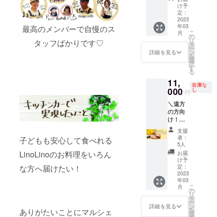
ラ まる
お時間
お客様
2024年
先のご
付き）
てお召
け予
ごと１
は
の交通
3月まで
希望場
◯お礼
し上が
定：
ホー
2023
11:00〜
費や滞
の間で
所をご
の手紙
りいた
年03
ル」 ※
最高のメンバーで自慢のス
18:00の
在費は
2022
明記お
※メール
だけお
こ
月
２枚目
間（交
お客様
年10月
願いい
の返信
食事を
の
リ
タッフばかりです♡
の写真
通費当
ご負担
頃に一
たしま
がない
ご提供
タ
ー
は店舗
方負
となり
度メー
す ＊注
場合、
できる
ン
詳細を見る
を
でのご
担）
ます ・
ルにて
意事項
お電話
リノリ
選
択
提供イ
10名以
詳細と
・ リ
をさせ
ノカー
す
る
メージ
上でご
共にご
ターン
ていた
が １日
11,
写真で
参加ご
希望の
対応期
だきま
あなた
在庫な
す（フ
000
希望の
日程相
間は、
す 備
の街へ
し
円
ルーツ
場合
談をさ
2023年
考欄に
お伺い
＼遠方
はつき
は、
せて頂
4月〜
お電話
しま
の方向
ませ
大人
きま
2024年
番号の
す！ 町
け！冷
ん） ※1
ディ
す。 ・
3月まで
ご明記
おこ
凍＆郵
円単位
ナーお
お料理
の間で
をお願
し、学
支援
送／
でプラ
ひとり
＆デ
2022
いいた
校や会
者：
子どもも安心して食べれる
「LinoL
スのご
様5000
ザート
年10月
します
社のイ
5人
inoガ
支援も
円（ド
などの
頃に一
＊注意
ベント
お届
LinoLinoのお料理をいろん
トー
して頂
リンク
内容
度メー
事項 ・
などで
け予
ショコ
けま
定：
な方へ届けたい！
別）で
は、事
ルにて
リター
のご利
ラ＆ベ
2023
す。 応
ご対応
前にご
詳細と
ン対応
用がお
年03
イクド
援、よ
いたし
相談さ
共にご
期間
すすめ
こ
月
チーズ
ろしく
の
ます
せて頂
希望の
は、
です！
リ
ケーキ
お願い
タ
きます
日程相
2023年
目で楽
ー
まるご
いたし
ン
・公序
談をさ
4月〜
しめて
詳細を見る
を
ありがたいことにマルシェ
と２
ます！
選
良俗に
せて頂
2024年
さらに