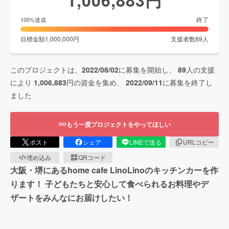
1,006,883
円
終了
100
%達成
目標金額
1,000,000
円
支援者数
89
人
このプロジェクトは、
2022/08/02
に募集を開始し、
89
人の支援
により
1,006,883
円の資金を集め、
2022/09/11
に募集を終了し
ました
もう一度プロジェクトをやってほしい
ポスト
シェア
LINEで送る
URLコピー
埋め込み
QRコード
大阪・堺にあるhome cafe LinoLinoのキッチンカーを作
ります！ 子どもたちと安心して食べられるお料理やデ
ザートをみんなにお届けしたい！