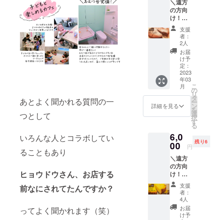
＼遠方
２枚目
リーラ
ク１杯
をさせ
ラブル
ターン
の方向
の写真
ンス目
付き ◯
て頂き
など防
に貼付
け！冷
は店舗
指す！
お礼の
ます
止のた
された
凍＆郵
でのご
とう方
手紙 ※
リター
支援
めに、
ラベル
送／
提供イ
でもOK
メール
者：
ン対応
備考
や注意
「LinoL
メージ
とにか
2人
の返信
期間は
欄にお
書きを
inoガ
写真で
く真剣
がない
お届
2022年
電話番
ご確認
トー
す（フ
にビジ
け予
場合、
11月〜
号のご
くださ
ショコ
ルーツ
定：
ネスに
お電話
2023年
明記を
い。
ラ まる
2023
＆ク
ついて
をさせ
12月の
お願い
年03
ごと１
リーム
純粋に
ていた
間です
いたし
こ
月
ホー
はつき
の
語りた
だきま
すで
ます ・
リ
ル」
ませ
タ
いため
す 備
にご希
あとよく聞かれる質問の一
原材料
ー
（冷
ん） ※1
ン
ネット
詳細を見る
考欄に
望日程
及び添
を
凍） ※
円単位
選
ワーク
つとして
お電話
がある
加物等
択
２枚目
でプラ
す
ビジネ
番号の
方は、
の食品
る
の写真
スのご
スや勧
ご明記
備考欄
表示は
6,0
は店舗
支援も
いろんな人とコラボしてい
誘系の
をお願
に第３
お届け
残り6
でのご
00
して頂
方はご
いいた
円
希望ま
商品の
ることもあり
提供イ
けま
遠慮く
します
でご明
ラベル
＼遠方
メージ
す。 応
ださい
＊注意
記くだ
に表記
の方向
写真で
援、よ
ませ 開
事項 ・
さいま
されま
ヒョウドウさん、お店する
け！冷
す（フ
ろしく
催は
改めて
せ ・
す。
凍＆郵
ルーツ
お願い
2023年
詳細の
支援
メール
前なにされてたんですか？
商品開
送／
はつき
いたし
11月頃
者：
メール
が届か
封前に
「LinoL
ませ
ます！
4人
に大
をお送
ないト
は必ず
inoベイ
ん） ※1
《内
阪・堺
お届
りいた
ってよく聞かれます（笑）
ラブル
お届け
クド
円単位
容》 ◯
け予
で開催
します
など防
のリ