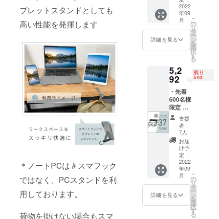
いま
上の都
定価
2022
により
す。 ※
ブレットスタンドとしても
合等に
年09
格：
量産効
デザイ
より出
こ
月
5,600円
率が向
高い性能を発揮します
の
ン・仕
荷時期
リ
(税込)
上した
タ
様は変
が遅れ
ー
・割引
場合、
ン
更にな
詳細を見る
る場合
を
率は税
正規販
選
る可能
があり
択
込予定
売価格
す
性もご
ます。
る
販売価
が販売
ざいま
5,2
格
予定価
す。ご
残り
(5,600
92
格より
593
了承く
円
円)に対
下がる
ださ
・先着
するも
可能性
い。 ※
600名様
ので
もござ
ご注文
限定 ・
す。 ・
いま
状況、
smarth
※価格は
す。 ※
使用部
支援
ook #ス
消費税
デザイ
材の供
者：
マフッ
込・送
ン・仕
7人
給状
ク × 3点
料込で
様は変
況、製
お届
・一般
す。 ※
更にな
け予
造工程
販売予
色は4色
定：
る可能
上の都
定価
2022
からお
性もご
＊ノートPCは＃スマフック
合等に
年09
格：
選びい
ざいま
より出
こ
月
8,400円
ではなく、PCスタンドを利
ただけ
の
す。ご
荷時期
リ
(税込)
ます。
タ
了承く
が遅れ
ー
用しております。
・割引
※皆様の
ン
ださ
詳細を見る
る場合
を
率は税
ご支援
選
い。 ※
があり
択
込予定
により
す
ご注文
ます。
る
荷物を掛けない場合もスマ
販売価
量産効
状況、