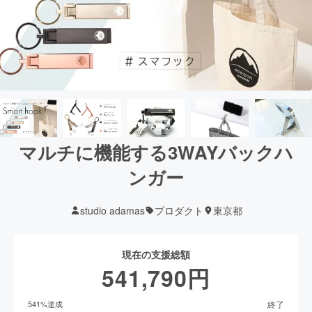
マルチに機能する3WAYバックハ
ンガー
studio adamas
プロダクト
東京都
現在の支援総額
541,790
円
終了
541
%達成