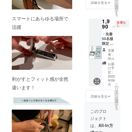
ー
・割引
※皆様の
ン
更にな
詳細を見る
る場合
を
率は税
ご支援
選
る可能
があり
択
込予定
により
す
性もご
ます。
る
販売価
量産効
ざいま
スマートにあらゆる場所で
1,9
格
率が向
す。ご
在庫な
(28,000
90
上した
し
活躍
了承く
円
円)に対
場合、
ださ
・先着
するも
正規販
い。 ※
50名様
ので
売価格
ご注文
限定 ・
す。 ・
が販売
状況、
smarth
※価格は
予定価
使用部
支援
ook #ス
消費税
格より
材の供
者：
マフッ
込・送
下がる
50人
給状
ク × 1点
料込で
可能性
況、製
お届
＋チタ
す。 ※
もござ
け予
造工程
ニウム
色は4色
定：
いま
上の都
カラビ
2022
からお
す。 ※
合等に
剥がすとフィット感が全然
年09
ナ【提
選びい
デザイ
より出
こ
月
供】 ・
ただけ
の
違います！
ン・仕
荷時期
リ
一般販
ます。
タ
様は変
が遅れ
ー
売予定
※皆様の
ン
更にな
詳細を見る
る場合
を
価格：
ご支援
選
る可能
があり
択
2,800円
により
す
性もご
ます。
る
(税込)
量産効
ざいま
このプロ
・割引
率が向
す。ご
ジェクト
率は税
上した
了承く
込予定
場合、
ださ
は、
All-In方
販売価
正規販
い。 ※