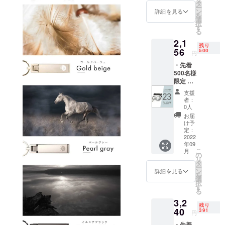
(税込)
ます。
タ
ー
・割引
※皆様の
ン
詳細を見る
を
率は税
ご支援
選
択
込予定
により
す
る
販売価
量産効
2,1
格
率が向
残り
(2,800
56
上した
500
円
円)に対
場合、
・先着
するも
正規販
500名様
ので
売価格
限定 ・
す。 ・
が販売
smarth
※価格は
予定価
支援
ook #ス
消費税
格より
者：
マフッ
込・送
下がる
0人
ク × 1点
料込で
可能性
お届
・一般
す。 ※
もござ
け予
販売予
色は4色
定：
いま
定価
2022
からお
す。 ※
年09
格：
選びい
デザイ
こ
月
2,800円
ただけ
の
ン・仕
リ
(税込)
ます。
タ
様は変
ー
・割引
※皆様の
ン
更にな
詳細を見る
を
率は税
ご支援
選
る可能
択
込予定
により
す
性もご
る
販売価
量産効
ざいま
3,2
格
率が向
す。ご
残り
(2,800
40
上した
391
了承く
円
円)に対
場合、
ださ
・先着