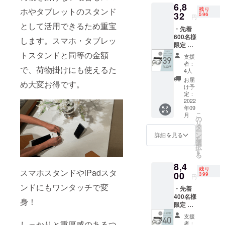
6,8
格
率が向
使用部
ホやタブレットのスタンド
残り
(8,400
32
上した
596
材の供
円
円)に対
場合、
給状
として活用できるため重宝
・先着
するも
正規販
況、製
600名様
ので
売価格
します。スマホ・タブレッ
造工程
限定 ・
す。 ・
が販売
上の都
smarth
トスタンドと同等の金額
※価格は
予定価
合等に
支援
ook #ス
消費税
格より
より出
者：
で、荷物掛けにも使えるた
マフッ
込・送
下がる
4人
荷時期
ク ×4点
料込で
可能性
が遅れ
お届
め大変お得です。
・一般
す。 ※
もござ
け予
る場合
販売予
色は4色
定：
いま
があり
定価
2022
からお
す。 ※
ます。
年09
格：
選びい
デザイ
こ
月
11,200
ただけ
の
ン・仕
リ
円(税込)
ます。
タ
様は変
ー
・割引
※皆様の
ン
更にな
詳細を見る
を
率は税
ご支援
選
る可能
択
込予定
により
す
性もご
る
販売価
量産効
ざいま
8,4
格
率が向
す。ご
残り
スマホスタンドやiPadスタ
(11,200
00
上した
399
了承く
円
円)に対
場合、
ださ
ンドにもワンタッチで変
・先着
するも
正規販
い。 ※
400名様
ので
売価格
ご注文
身！
限定 ・
す。 ・
が販売
状況、
smarth
※価格は
予定価
使用部
支援
ook #ス
消費税
格より
しっかりと重厚感のあるつ
材の供
者：