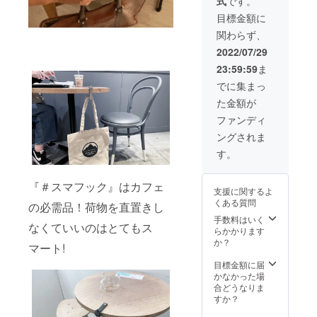
式
です。
格
売価格
ご注文
(2,800
が販売
状況、
目標金額に
円)に対
予定価
使用部
関わらず、
するも
格より
材の供
ので
下がる
給状
2022/07/29
す。 ・
可能性
況、製
23:59:59
ま
※価格は
もござ
造工程
消費税
いま
上の都
でに集まっ
込・送
す。 ※
合等に
た金額が
料込で
デザイ
より出
す。 ※
ン・仕
荷時期
ファンディ
色は4色
様は変
が遅れ
ングされま
からお
更にな
る場合
選びい
る可能
があり
す。
ただけ
性もご
ます。
ます。
ざいま
※皆様の
す。ご
『＃スマフック』はカフェ
支援に関するよ
ご支援
了承く
くある質問
の必需品！荷物を直置きし
により
ださ
量産効
い。 ※
手数料はいく
なくていいのはとてもス
率が向
ご注文
らかかります
上した
状況、
か？
マート!
場合、
使用部
正規販
材の供
目標金額に届
売価格
給状
かなかった場
が販売
況、製
合どうなりま
予定価
造工程
すか？
格より
上の都