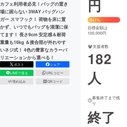
円
カフェ利用者必見！バッグの置き
まちづくり・地域活性化
場に困らない 3WAY バッグハン
ガー スマフック！ 荷物を床に置
541%
かず、いつでもバッグを清潔に保
目標金額は
CAMPFIRE for Social Good
CAMPFIRE Creation
100,000円
てます！ 長さ9cm 安定感＆耐荷
CAMPFIREふるさと納税
machi-ya
コミュニティ
重量も16kg ＆接合部が外れやす
支援者数
いネジ式！ 4色の豊富なカラーバ
182
リエーションから選べる！
ポスト
シェア
人
LINEで送る
URLコピー
埋め込み
QRコード
募集終了まで残
り
終了