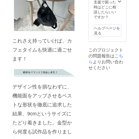
下がる
合等に
支援で困った
可能性
より出
時はどこに相
もござ
荷時期
談したらいい
いま
が遅れ
ですか？
す。 ※
る場合
デザイ
があり
ヘルプページを
ン・仕
ます。
見る
様は変
これさえ持っていけば、カ
更にな
る可能
フェタイムも快適に過ごせ
このプロジェクト
性もご
の問題報告は
こち
ざいま
ます！
す。ご
ら
よりお問い合わ
了承く
せください
ださ
い。 ※
ご注文
状況、
デザイン性を損なわずに、
使用部
機能面をアップさせるベス
材の供
給状
トな形状を徹底に追求した
況、製
造工程
結果、9cmというサイズに
上の都
合等に
たどり着きました。金型か
より出
荷時期
ら何度も試作品を作りまし
が遅れ