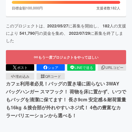
目標金額
100,000
円
支援者数
182
人
このプロジェクトは、
2022/05/27
に募集を開始し、
182
人の支援
により
541,790
円の資金を集め、
2022/07/29
に募集を終了しま
した
もう一度プロジェクトをやってほしい
ポスト
シェア
LINEで送る
URLコピー
埋め込み
QRコード
カフェ利用者必見！バッグの置き場に困らない 3WAY
バッグハンガー スマフック！ 荷物を床に置かず、いつで
もバッグを清潔に保てます！ 長さ9cm 安定感＆耐荷重量
も16kg ＆接合部が外れやすいネジ式！ 4色の豊富なカ
ラーバリエーションから選べる！