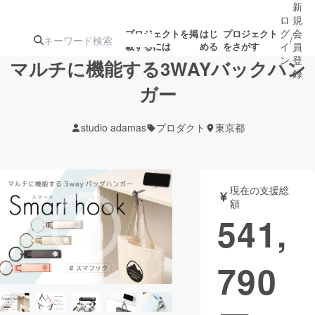
新
ロ
規
グ
会
プロジェクトを掲
はじ
プロジェクト
/
載するには
める
をさがす
イ
員
ン
登
マルチに機能する3WAYバックハン
録
ガー
人気のプロ
注目のリ
注目の新着プロ
募集終了が近いプ
もうすぐ公開
studio adamas
プロダクト
東京都
ジェクト
ターン
ジェクト
ロジェクト
されます
アート・写真
音楽
現在の支援総
額
541,
テクノロジー・ガジェット
ゲーム・サ
790
映像・映画
書籍・雑誌
ビジネス・起業
チャレンジ