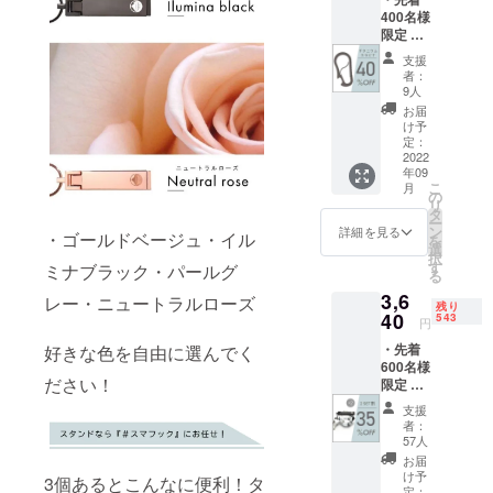
するも
正規販
い。 ※
400名様
ので
売価格
ご注文
限定 ・
す。 ・
が販売
状況、
チタニ
※価格は
予定価
使用部
支援
ウムカ
消費税
格より
材の供
者：
ラビナ
込・送
下がる
9人
給状
× 1点 ・
料込で
可能性
況、製
お届
一般販
す。 ※
もござ
け予
造工程
売予定
色は4色
定：
いま
上の都
価格：
2022
からお
す。 ※
合等に
年09
5,400円
選びい
デザイ
より出
こ
月
(税込)
ただけ
の
ン・仕
荷時期
リ
・割引
ます。
タ
様は変
が遅れ
ー
率は税
※皆様の
ン
更にな
詳細を見る
る場合
・ゴールドベージュ・イル
を
込予定
ご支援
選
る可能
があり
択
販売価
により
す
性もご
ミナブラック・パールグ
ます。
る
格
量産効
ざいま
3,6
(5,400
率が向
レー・ニュートラルローズ
す。ご
残り
円)に対
40
上した
543
了承く
円
するも
場合、
ださ
・先着
好きな色を自由に選んでく
ので
正規販
い。 ※
600名様
す。 ・
売価格
ご注文
ださい！
限定 ・
※価格は
が販売
状況、
smarth
消費税
予定価
使用部
支援
ook #ス
込・送
格より
材の供
者：
マフッ
料込で
下がる
57人
給状
ク × 2点
す。 ※
可能性
況、製
お届
・一般
皆様の
もござ
け予
造工程
3個あるとこんなに便利！タ
販売予
ご支援
定：