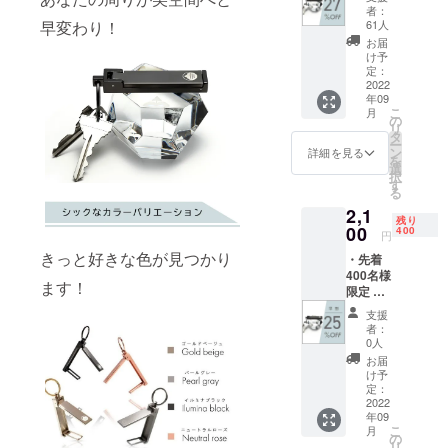
ook #ス
者：
マフッ
早変わり！
61人
ク × 1点
お届
・一般
け予
販売予
定：
定価
2022
年09
格：
こ
月
2,800円
の
リ
(税込)
タ
ー
・割引
ン
詳細を見る
を
率は税
選
択
込予定
す
る
販売価
2,1
格
残り
(2,800
00
400
円
円)に対
きっと好きな色が見つかり
・先着
するも
400名様
ので
ます！
限定 ・
す。 ・
smarth
※価格は
支援
ook #ス
消費税
者：
マフッ
込・送
0人
ク × 1点
料込で
お届
・一般
す。 ※
け予
販売予
色は4色
定：
定価
2022
からお
年09
格：
選びい
こ
月
2,800円
ただけ
の
リ