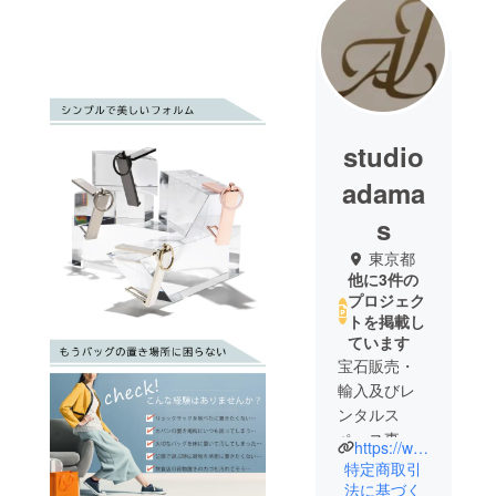
studio
adama
s
東京都
他に3件の
プロジェク
トを掲載し
ています
宝石販売・
輸入及びレ
ンタルス
ペース事業
https://www.instabase.jp/space/669338284
展開、現在
特定商取引
はネットサ
法に基づく