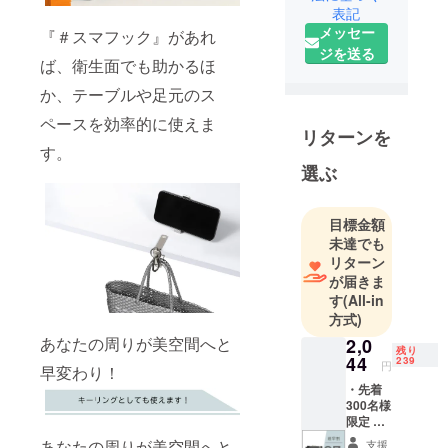
表記
イトによる
メッセー
『＃スマフック』があれ
アウトドア
ジを送る
商品を主軸
ば、衛生面でも助かるほ
に販売を広
か、テーブルや足元のス
げる。
ペースを効率的に使えま
リターンを
す。
選ぶ
目標金額
未達でも
リターン
が届きま
す
(All-in
方式)
あなたの周りが美空間へと
2,0
残り
44
239
円
早変わり！
・先着
300名様
限定 ・
smarth
あなたの周りが美空間へと
支援