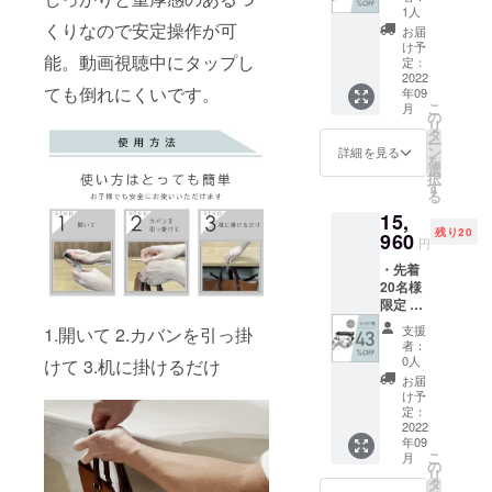
マフッ
込・送
下がる
1人
給状
ク ×5点
料込で
くりなので安定操作が可
可能性
況、製
お届
・一般
す。 ※
もござ
け予
造工程
能。動画視聴中にタップし
販売予
色は4色
定：
いま
上の都
定価
2022
からお
す。 ※
合等に
ても倒れにくいです。
年09
格：
選びい
デザイ
より出
こ
月
14,000
ただけ
の
ン・仕
荷時期
リ
円(税込)
ます。
タ
様は変
が遅れ
ー
・割引
※皆様の
ン
更にな
詳細を見る
る場合
を
率は税
ご支援
選
る可能
があり
択
込予定
により
す
性もご
ます。
る
販売価
量産効
ざいま
15,
格
率が向
す。ご
残り20
(14,000
960
上した
了承く
円
円)に対
場合、
ださ
・先着
するも
正規販
い。 ※
20名様
ので
売価格
ご注文
限定 ・
す。 ・
が販売
状況、
smarth
※価格は
予定価
使用部
支援
1.開いて 2.カバンを引っ掛
ook #ス
消費税
格より
材の供
者：
マフッ
込・送
下がる
0人
給状
けて 3.机に掛けるだけ
ク × 10
料込で
可能性
況、製
お届
点 ・一
す。 ※
もござ
け予
造工程
般販売
色は4色
定：
いま
上の都
予定価
2022
からお
す。 ※
合等に
年09
格：
選びい
デザイ
より出
こ
月
28,000
ただけ
の
ン・仕
荷時期
リ
円(税込)
ます。
タ
様は変
が遅れ