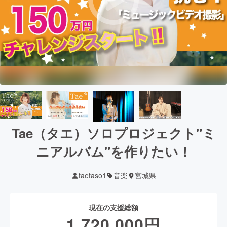
Tae（タエ）ソロプロジェクト"ミ
ニアルバム"を作りたい！
taetaso1
音楽
宮城県
現在の支援総額
1,720,000
円