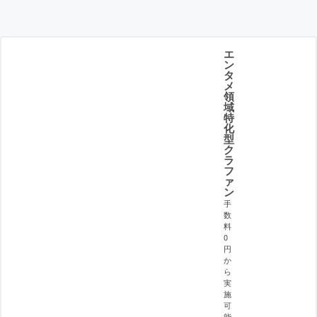
エ
ン
タ
メ
領
域
特
化
型
ク
ラ
フ
ァ
ン
手
数
料
0
円
か
ら
実
施
可
能