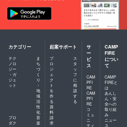
（税
させて
記載お
込）で
頂く場
願いい
す。 ※
合がご
たしま
他の商
ざいま
す。 ※
品もご
す。 ※
梱包費
購入い
オンラ
用＆送
ただい
インラ
料込
ている
イブ開
み。 ※
場合
催日の
アルバ
は、同
候補日
ムは一
封でお
カテゴリー
起案サポート
サ
CAMP
をお送
般発売
送りさ
りさせ
ー
FIRE
価格
せてい
て頂き
テク
ま
プ
ス
ビ
につい
2,200円
ただく
ますの
ノロ
ち
ロ
タ
（税
場合が
で、ス
ス
て
込）で
ござい
ジー
づ
ジ
ッ
ケ
す。 ※
ます。
ジュー
・ガ
く
ェ
フ
CAM
CAMP
他の商
※お米が
ル調整
ジェ
り
ク
に
品もご
PFI
FIREと
大きい
にご協
ット
・
ト
相
購入い
ため、
力お願
RE
は
地
を
談
ただい
ミニア
いいた
CAM
あんし
ている
域
作
す
ルバム
しま
PFI
ん・安
場合
とは別
す。 ※
活
る
る
RE
全への
は、同
で梱包
アーカ
性
資
封でお
コ
取り組
させて
イブの
化
料
送りさ
頂く場
ミュ
み
ご案内
プロ
音
請
せてい
合がご
は別途
ニ
ニュー
ただく
ダク
楽
求
ざいま
ご連絡
ティ
ス
場合が