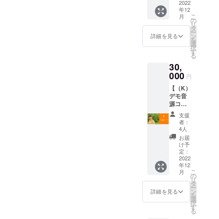
フレー
2022
ス！ ク
バムの
ただい
イズを
年12
ズを、
ワガタ
クレ
ている
ご記載
こ
月
ご希望
のクッ
の
ジット
場合
くださ
リ
のお名
キーと
タ
へお名
は、同
い。）
ー
前（読
オリジ
ン
前記載
詳細を見る
封でお
※イラス
を
みで
ナル
選
※梱包費
送りさ
トを描
択
５〜１
コー
す
用＆送
せてい
く画材
る
０文字
ヒーで
料込
ただき
や画風
30,
程度）
可愛ら
み。 ※
ます。
に関し
にてTae
000
しいリ
公序良
円
まして
が歌い
ラック
俗に反
ご指定
【（K）
ます！
スした
するな
はでき
デモ音
世界に
ひと時
ど著し
かねま
源コー
一つだ
を♪ ▼
く不誠
すので
ス！】
けの音
リター
実な内
支援
ご了承
アレン
源です♪
ン内容
容はお
者：
くださ
ジ前の
▼リ
・Taeか
4人
断り致
い。 ※
Taeから
ターン
ら御礼
しま
お届
イラス
初めて
内容 ・
メール
け予
す。 ※
トのデ
生まれ
Taeから
定：
・ミニ
梱包費
ザイン
たデモ
2022
御礼
アルバ
用＆送
はTaeの
年12
音源を
メール
ムの送
料込
お任せ
こ
月
データ
・ミニ
の
付 ・ク
み。 ※
になり
リ
でお送
アルバ
タ
ワガタ
アルバ
ますの
ー
りいた
ムの送
ン
クッ
詳細を見る
ムは一
で、昆
を
しま
付 ・替
選
キーと
般発売
虫の指
択
す！ デ
え歌
す
オリジ
価格
定など
る
モ曲の
データ
ナル
2,200円
は出来