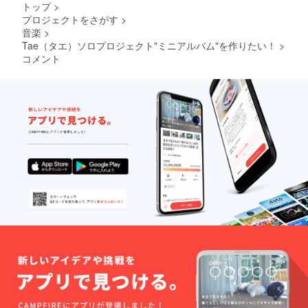
は、玄
せてい
序良俗
トップ
>
的に玄
米でお
ただき
に反す
プロジェクトをさがす
>
米でお
送り予
ます。
るなど
音楽
>
送りし
定です
著しく
ます。
Tae（タエ）ソロプロジェクト"ミニアルバム"を作りたい！
>
が、精
不誠実
精米し
米して
コメント
な内容
てお召
お送り
はお断
し上が
もでき
り致し
りくだ
ます。
ます。
さ
精米
お約
い。）
をご希
束頂け
産地：
望の方
ない場
丸森町
は備考
合は中
※お米
欄へそ
止させ
は、玄
の旨ご
て頂く
米でお
記載お
場合が
送り予
願いい
ござい
定です
たしま
ますの
が、精
す。 ※
で、ご
米して
梱包費
了承く
お送り
用＆送
ださ
もでき
料込
い。 ※
ます。
み。 ※
有事の
精米
アルバ
際な
をご希
ムは一
ど、延
望の方
般発売
期また
は備考
価格
は中止
欄へそ
2,200円
と判断
の旨ご