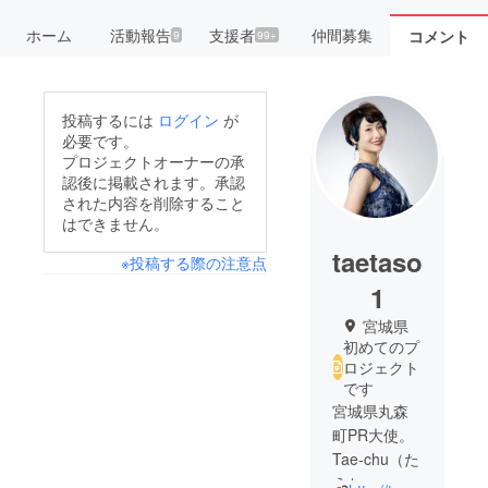
ホーム
活動報告
支援者
仲間募集
コメント
9
99+
投稿するには
ログイン
が
必要です。
プロジェクトオーナーの承
認後に掲載されます。承認
された内容を削除すること
はできません。
taetaso
※投稿する際の注意点
1
宮城県
初めてのプ
ロジェクト
です
宮城県丸森
町PR大使。
Tae-chu（た
えちゅー）