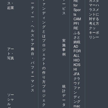
カスタ
RE
などは
ス・
ー
ァ
ー
マーハ
できま
for
起業
テ
ン
ビ
せん。
ラスメ
Spor
ィ
※梱包費
デ
ス
ントに
ts
用＆送
ー
ィ
対する
CAM
料込
・
ン
考え方
PFI
み。 ※
ヘ
グ
クッ
RE
アルバ
ル
と
ムは一
キーポ
ふる
ス
は
般発売
リシー
さと
ケ
価格
プ
実
納税
2,200円
ア
ロ
施
AD
（税
アー
舞
ジ
事
FOR
込）で
ト・
台
ェ
例
す。 ※
ALL
写真
・
ク
他の商
HIO
パ
品もご
ト
KOS
購入い
フ
の
HI
ただい
ォ
作
JFA
ている
ー
り
場合
クラ
マ
方
は、同
ウド
ン
封でお
プ
統
ファ
送りさ
ス
ロ
計
ン
せてい
ソー
ジ
デ
ディ
ただき
シャ
ェ
ー
ング
ます。
ル
ク
タ
mac