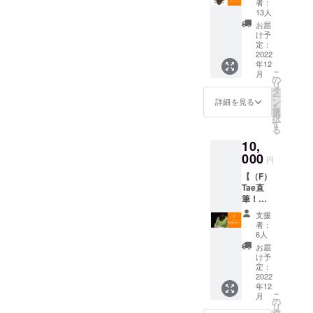
欄に記
者：
トコー
側、ぜ
載くだ
13人
ス！】
ひご覧
さい。
お届
Taeがク
いただ
（文字
け予
ワガタ
けまし
定：
数10文
の絵を
2022
たら幸
字程
年12
描いて
いで
度） ※
こ
月
お送り
す。 ▼
の
公序良
リ
いたし
リター
タ
俗に反
ー
ます！
ン内容
ン
するな
詳細を見る
を
（サイ
・Taeか
選
ど著し
択
ン付
ら御礼
す
く不誠
る
き） 色
メール
実な内
10,
紙また
・ミニ
容はお
は、
000
アルバ
断り致
円
データ
ムの送
しま
【（F）
どちら
付 ・メ
す。 ※
Tae直
でもご
イキン
梱包費
筆！制
希望を
グ映像
用＆送
作資料
お教え
データ
料込
支援
＜原本
くだい♪
送付
み。 ※
者：
＞コー
【お願
（5~30
6人
アルバ
ス！】
い】 ・
分予
ムは一
お届
ミニア
「色
定） ※
け予
般発売
ルバム
紙」ま
定：
メイキ
価格
制作中
2022
たは
ング映
2,200円
年12
のTae直
「デー
像デー
（税
こ
月
筆メモ
タ」ど
の
タは
込）で
リ
書き原
ちらの
タ
メール