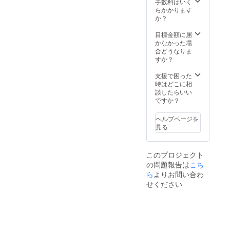
りしま
手数料はいく
利はTae
す。
価格
て 名
す） 重
らかかります
に属
（家族
2,200円
称：コ
量：5キ
か？
し、リ
間での
（税
シヒカ
ロ 保存
リース
共有も
込）で
リ サイ
方法：
目標金額に届
などは
NG。当
す。 ※
ズ：100
直射日
かなかった場
できま
日家族
他の商
サイズ
光を避
合どうなりま
せん。
での視
品もご
（米袋
けた冷
すか？
※梱包費
聴はOK
購入い
に入れ
暗所や
用＆送
だが、
ただい
てダン
もしく
支援で困った
料込
端末は
ている
ボール
は野菜
時はどこに相
み。 ※
１つま
場合
梱包で
室など
談したらいい
アルバ
でとす
は、同
お送り
の涼し
ですか？
ムは一
る。）
封でお
しま
い場所
般発売
※コメン
送りさ
す） 重
（基本
価格
トが可
せてい
ヘルプページを
量：10
的に玄
2,200円
能です
ただき
見る
キロ 保
米でお
（税
ので、
ます。
存方
送りし
込）で
ぜひお
法：直
ます。
す。 ※
送りく
このプロジェクト
射日光
精米し
他の商
ださ
の問題報告は
こち
を避け
てお召
品もご
い。 ※
た冷暗
ら
よりお問い合わ
し上が
購入い
コメン
所やも
りくだ
ただい
トはス
せください
しくは
さ
ている
タッフ
野菜室
い。）
場合
が管理
などの
産地：
は、同
いたし
涼しい
丸森町
封でお
ますの
場所
※お米
送りさ
で、公
（基本