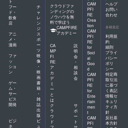
す。
ト
いたし
CAM
ヘルプ
ござい
クラウドファ
ます。
フー
チ
PFI
お問い
ます。
※編成は
ンディングの
ド・
ャ
※お米が
RE
合わせ
弾き語
ノウハウを無
飲食
レ
大きい
り予定
Crea
料で学ぼう
店
ン
ため、
となり
tion
各種規定
CAMPFIRE
ミニア
ジ
ます。
CAM
ルバム
アカデミー
※ライブ
アニ
ス
利用規
PFI
とは別
の内容
メ・
ポ
で梱包
約
RE
はTaeが
漫画
ー
CA
説
させて
細則
構成い
for
ツ
頂く場
MP
明
たしま
プライ
Soci
合がご
ファ
映
す。曲
FI
会
バシー
al
ざいま
の指定
ッ
像
RE
・
ポリ
Goo
す。
は出来
ショ
・
ア
相
シー
d
かねま
ン
映
カ
談
特定商
CAM
すので
画
デ
会
予めご
取引法
PFI
ゲー
書
ミ
了承く
に基づ
RE
ム・
籍
ださ
ー
く表記
for
い。 ※
サー
・
と
情報セ
Ente
この楽
ビス
雑
は
キュリ
rtain
曲に関
開発
誌
ク
サ
する権
ティ方
men
出
ラ
ポ
利はTae
針
t
版
に属
ウ
ー
反社基
CAM
し、リ
ビジ
ビ
ド
ト
本方針
PFI
リース
ネ
ュ
フ
サ