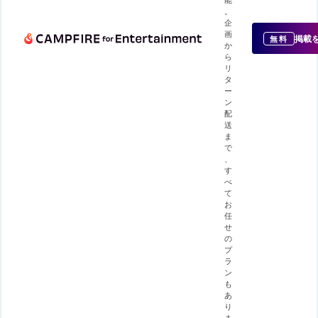
。
企
画
掲載
無料
か
ら
リ
タ
ー
ン
配
送
ま
で
、
す
べ
て
お
任
せ
の
プ
ラ
ン
も
あ
り
ま