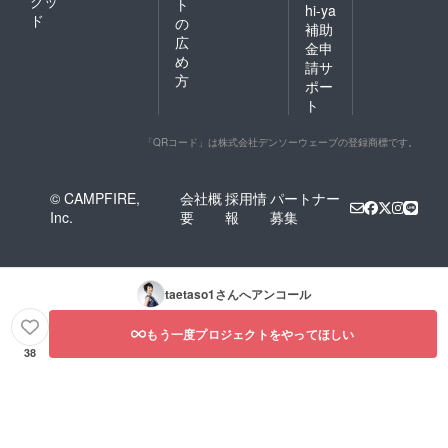
グッ
ト
hi-ya
ド
の
補助
広
金申
め
請サ
方
ポー
ト
「QRコード」は株式会社デンソーウェーブの登録商標です。
© CAMPFIRE,
会社概
採用情
パートナー
Inc.
要
報
募集
taetaso1
さんへアンコール
もう一度プロジェクトをやってほしい
38