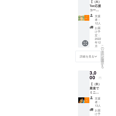
【（A）
Tae応援
コー
ス！】
支援
ご賛同
者：
いただ
12人
き、応
お届
援をし
け予
たいと
定：
思って
2022
年12
くだ
こ
月
さった
の
リ
方の
タ
ー
エール
ン
詳細を見る
を
コース
選
択
になり
す
る
ます。
3,0
ただた
だ応援
00
円
して頂
【（B）
くもの
最速で
になり
ミニア
ます。
ルバム
ぜひ応
支援
お届け
援よろ
者：
コー
しくお
13人
ス！】
願いい
お届
本制作
たしま
け予