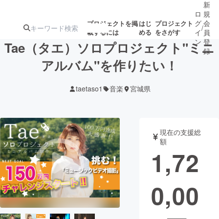
新
ロ
規
グ
会
プロジェクトを掲
はじ
プロジェクト
/
載するには
める
をさがす
イ
員
ン
登
Tae（タエ）ソロプロジェクト"ミニ
録
アルバム"を作りたい！
人気のプロ
注目のリ
注目の新着プロ
募集終了が近いプ
もうすぐ公開
taetaso1
音楽
宮城県
ジェクト
ターン
ジェクト
ロジェクト
されます
アート・写真
音楽
現在の支援総
額
1,72
テクノロジー・ガジェット
ゲーム・サ
0,00
映像・映画
書籍・雑誌
ビジネス・起業
チャレンジ