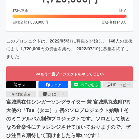
終了
172
%達成
目標金額
1,000,000
円
支援者数
148
人
このプロジェクトは、
2022/05/31
に募集を開始し、
148
人の支援
により
1,720,000
円の資金を集め、
2022/07/10
に募集を終了し
ました
もう一度プロジェクトをやってほしい
ポスト
シェア
LINEで送る
URLコピー
埋め込み
QRコード
宮城県在住シンガーソングライター 兼 宮城県丸森町PR
大使の「Tae（タエ）」初のソロプロジェクト始動！そ
のミニアルバム制作プロジェクトです。ソロとして初と
なる音楽性にチャレンジさせて頂いておりますので、ぜ
ひ注目＆期待して頂けましたら幸いです！