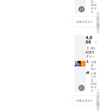
中のミ
す！！
定：
ニアル
2022
▼リ
年12
バムを
ターン
こ
月
リリー
内容 ・
の
リ
ス日よ
Taeから
タ
ー
りも前
の御礼
ン
詳細を見る
を
に 最速
メール
選
択
でお送
・Taeか
す
る
りいた
らの御
4,0
しま
礼の
す！ ▼
00
メッ
円
リター
セージ
【（C）
ン内容
動画の
記念サ
・Taeか
送付 ※
イン付
らの御
こちら
き☆最
礼メー
にはミ
支援
速でミ
ル ・ミ
ニアル
者：
ニアル
ニアル
バムは
35人
バムお
バムの
付きま
お届
届け
送付 ※
せんの
け予
コー
梱包費
定：
でご注
ス！】
2022
用＆送
意くだ
年12
¥4,000
料込
さい。
こ
月
特別記
み。 ※
の
※御礼
リ
念サイ
アルバ
タ
メッ
ー
ン付き
ムは一
ン
セージ
詳細を見る
を
で！ 本
般発売
選
動画は
択
制作中
価格
す
メール
る