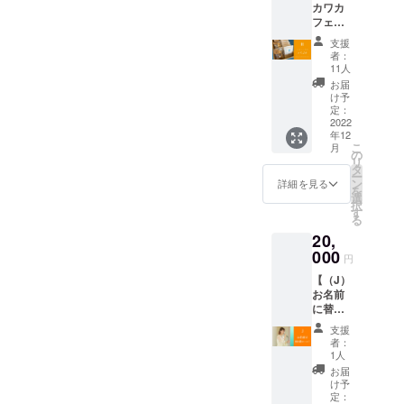
カワカ
残るお
・！ ▼
縦
送りさ
フェコ
名前、
リター
135mm
せてい
ラボ☆
備考欄
ン内容
×横
ただき
支援
クワガ
にご記
・Taeか
120mm
者：
ます。
タコー
入お願
ら御礼
11人
／素材
ヒータ
いいた
メール
和紙 ※
お届
イム
します♪
・ミニ
け予
データ
コー
【お願
定：
アルバ
の場
ス！】
2022
い】 ・
ムの送
合：サ
年12
Taeとい
お名前
付 ・
イズ
こ
月
えば昆
を備考
の
Tae直筆
800×80
リ
虫！ 宮
欄に記
タ
制作資
0 pixel
ー
城県丸
載くだ
ン
料の原
詳細を見る
スクエ
を
森町に
さい。
選
本 ※梱
ア（こ
択
ある川
（文字
す
包費用
れより
る
のほと
数10文
＆送料
大きい
20,
りの
字程
込み。
サイズ
コー
000
度） ▼
※アルバ
は対応
円
ヒース
リター
ムは一
しかね
【（J）
タンド
ン内容
般発売
ます
お名前
「カワ
・Taeか
価格
が、小
に替え
カ
ら御礼
2,200円
さいサ
歌コー
フェ」
メール
（税
イズを
支援
ス！】
さんと
・ミニ
込）で
者：
ご希望
本ミニ
のコラ
アルバ
1人
す。 ※
の場合
ルバム
ボレー
ムの送
他の商
お届
は備考
収録曲
ション
付 ・ミ
け予
品もご
欄にご
のワン
コー
定：
ニアル
購入い
希望サ