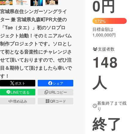
0
円
宮城県在住シンガーソングライ
まちづくり・地域活性化
ター 兼 宮城県丸森町PR大使の
172%
「Tae（タエ）」初のソロプロ
目標金額は
CAMPFIRE for Social Good
CAMPFIRE Creation
1,000,000円
ジェクト始動！そのミニアルバム
CAMPFIREふるさと納税
machi-ya
コミュニティ
制作プロジェクトです。ソロとし
支援者数
て初となる音楽性にチャレンジさ
148
せて頂いておりますので、ぜひ注
目＆期待して頂けましたら幸いで
人
す！
ポスト
シェア
LINEで送る
URLコピー
埋め込み
QRコード
募集終了まで残
り
終了