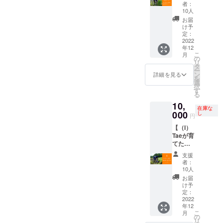
が育て
です
ライブ
または
卵、乳
者：
ます。
た丸森
が・・
の時間
単独に
10人
製品
産のTae
・ ぜひ
は新曲
用い
他 内容
お届
米５キ
お楽し
含む約
て、そ
け予
量：約
ロコー
みくだ
30分あ
定：
の人に
400グラ
ス！】
2022
さい！
なたの
対する
ム ※梱
年12
ご好評
▼リ
ためだ
敬意を
包費用
こ
月
につ
ターン
けに歌
の
表わす
＆送料
リ
き！ 数
内容 ・
唱させ
タ
語。
込み。
ー
量です
Taeから
て頂き
ン
「殿」
詳細を見る
※アルバ
を
が追加
御礼
ます。
選
「様」
ムは一
択
でお出
メール
さら
す
「氏」
般発売
る
しいた
・ミニ
に！
「さ
価格
10,
しま
アルバ
アーカ
ん」
2,200円
在庫な
す！
000
ムの送
イブも
し
「く
（税
円
Taeが丸
付 ・デ
ご用意
ん」な
込）で
【（I）
森で育
モ音源
いたし
どの
す。 ※
Taeが育
てたお
をデー
ますの
類。 ※
他の商
てた丸
米「Tae
タで送
で、ぜ
公序良
品もご
森産の
米（ま
付 ※デ
ひ何度
俗に反
購入い
支援
Tae米
い）」
モ音源
でも見
するな
者：
ただい
10キロ
を5キロ
データ
返して
10人
ど著し
ている
コー
をお送
はメー
楽しん
く不誠
お届
場合
ス！】
りいた
ルにて
でくだ
け予
実な内
は、同
限定：
しま
定：
お送り
さい！
容はお
封でお
10名ま
2022
す！ ぜ
致しま
▼リ
断り致
送りさ
年12
で Tae
ひ美味
す。
ターン
しま
せてい
こ
月
が丸森
しく食
の
（デー
内容 ・
す。 ※
ただき
リ
で育て