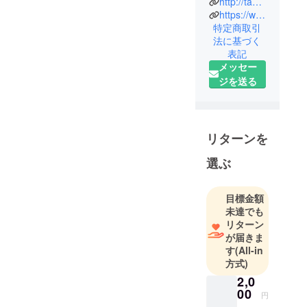
http://tae-chu.jp/
という音楽
https://www.youtube.com/c/%E3%81%9F%E3%81%88%E3%81%9F%E3%81%9D%E3%81%A1%E3%82%83%E3%82%93%E3%81%AD%E3%82%8B/featured
ユニットで
特定商取引
法に基づく
活動の
表記
Tae（タ
メッセー
エ）。
ジを送る
宮城県民共
済CMソング
を担当させ
て頂いてお
リターンを
ります。
選ぶ
YouTube
チャンネル
「たえたそ
目標金額
ちゃんね
未達でも
る」にて、
リターン
が届きま
昆虫動画を
す
(All-in
アップして
方式)
います！ク
2,0
ワガタが好
00
円
きです。