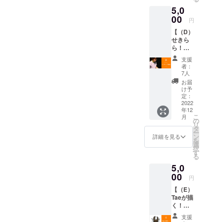
のミニ
2,200円
にてお
5,0
アルバ
（税
送り致
ムをリ
00
込）で
しま
円
リース
す。 ※
す。
【（D）
日より
他の商
（デー
せきら
も前に
品もご
タ形
ら！メ
最速で
購入い
式：
イキン
お送り
ただい
mp4）
支援
グ映像
いたし
ている
者：
コー
ます！
場合
7人
ス！】
▼リ
は、同
お届
制作過
ターン
封でお
け予
程のメ
内容 ・
定：
送りさ
イキン
2022
Taeから
せてい
年12
グ映像
の御礼
ただき
こ
月
をデー
メール
の
ます。
リ
タでお
・サイ
タ
ー
送りい
ン付き
ン
詳細を見る
を
たしま
ミニア
選
択
す。 新
ルバム
す
る
しい
の送付
5,0
チャレ
【お願
ンジに
00
い】 ・
円
ありの
サイン
【（E）
ままで
に書い
Taeが描
立ち向
てほし
く！ク
かう様
い宛名
ワガタ
子、 制
を備考
支援
イラス
作の裏