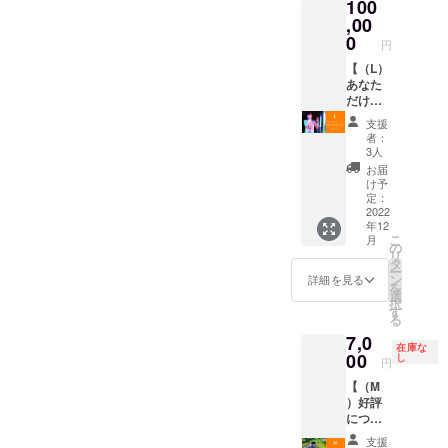
100
ため音
【お願
コー
（税
かねま
質等は
,00
い】 ・
ヒーの
込）で
す。予
荒いの
歌って
0
詰め合
す。 ※
円
めご了
です
欲しい
わせ ▼
他の商
承くだ
が、 曲
【（L）
お名前
クッ
品もご
さい。
が誕生
あなた
を備考
キーに
購入い
※梱包費
した瞬
だけの
欄に記
ついて
ただい
用＆送
間のエ
オンラ
載くだ
名称：
ている
支援
料込
ネル
イン・
さい。
焼き菓
場合
者：
み。 ※
ギーを
アコー
（敬称
子、ド
3人
は、同
アルバ
ぜひ皆
ス
含めて
リップ
封でお
お届
ムは一
様と
ティッ
10文字
コー
け予
送りさ
般発売
シェア
クライ
程度）
定：
ヒー 賞
せてい
価格
したい
ブコー
2022
・敬称
味期
ただき
2,200円
年12
です。
ス！】
のご希
限：製
ます。
（税
こ
月
アレン
Taeがあ
望もご
の
造日か
込）で
リ
ジ後の
なたの
記入く
タ
ら60日
す。 ※
ー
完成音
ためだ
ださ
ン
（2ヶ
詳細を見る
他の商
を
源と聴
けに、
い。
選
月） 保
品もご
択
き比べ
アコー
（無し
す
存方
購入い
る
ても楽
ス
も可）
法：常
ただい
7,0
しんで
ティッ
※敬称と
温（直
在庫な
ている
頂ける
クオン
00
は：人
し
射日光
円
場合
と思い
ライン
名や官
さけ
は、同
【（M
ます！
ライブ
職名な
る） 原
封でお
）好評
とても
を開催
どのあ
材料：
送りさ
につ
お恥ず
いたし
とに添
小麦
せてい
き！Tae
かしい
ます！
えて、
粉、
支援
ただき