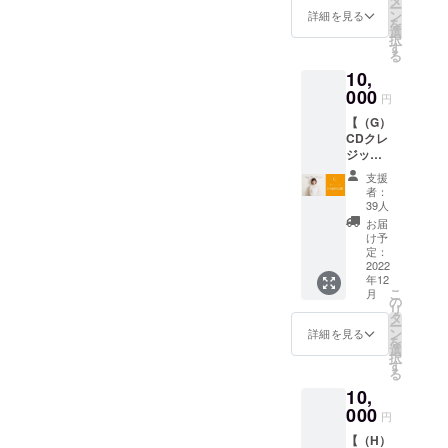
す。 ※
ー
画をご
形式を
ン
にてお
詳細を見る
他の商
を
提供！
ご希望
選
送り致
品もご
択
歌詞の
かオプ
す
しま
購入い
る
ラフス
ション
す。
ただい
10,
ケッチ
からお
（デー
ている
や
000
選びく
タ形
場合
円
ヴォー
ださ
式：
は、同
【（G）
カルレ
い。 ▼
mp4）
封でお
CDクレ
コー
リター
※梱包費
送りさ
ジット
ディン
ン内容
用＆送
せてい
にお名
グ中に
・Taeか
料込
ただき
支援
前を記
歌詞に
ら御礼
み。 ※
者：
ます。
載コー
書き込
メール
39人
アルバ
ス！】
んだメ
・ミニ
ムは一
お届
ミニア
モな
アルバ
け予
般発売
ルバム
ど、 ラ
定：
ムの送
価格
のクレ
2022
ンダム
付 ・サ
2,200円
年12
ジット
でお届
イン付
（税
こ
月
＜
けいた
の
きクワ
込）で
リ
Special
しま
タ
ガタの
す。 ※
ー
thanks
す。 制
ン
イラス
詳細を見る
他の商
を
＞へ お
作資料
選
ト（色
品もご
択
名前を
から奮
す
紙 or
購入い
る
記載さ
闘した
デー
ただい
10,
せてい
模様を
タ） ※
ている
ただき
000
感じて
色紙の
場合
円
ます！
くださ
場合：
は、同
【（H）
永遠に
い・・
サイズ
封でお