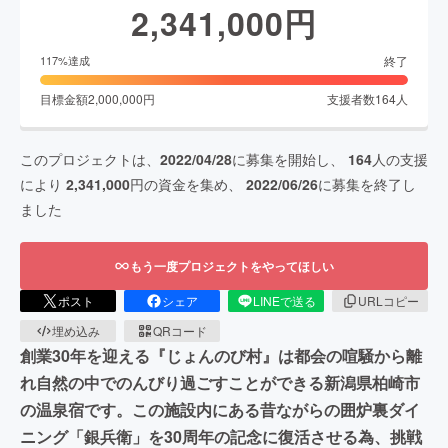
2,341,000
円
終了
117
%達成
目標金額
2,000,000
円
支援者数
164
人
このプロジェクトは、
2022/04/28
に募集を開始し、
164
人の支援
により
2,341,000
円の資金を集め、
2022/06/26
に募集を終了し
ました
もう一度プロジェクトをやってほしい
ポスト
シェア
LINEで送る
URLコピー
埋め込み
QRコード
創業30年を迎える『じょんのび村』は都会の喧騒から離
れ自然の中でのんびり過ごすことができる新潟県柏崎市
の温泉宿です。この施設内にある昔ながらの囲炉裏ダイ
ニング「銀兵衛」を30周年の記念に復活させる為、挑戦