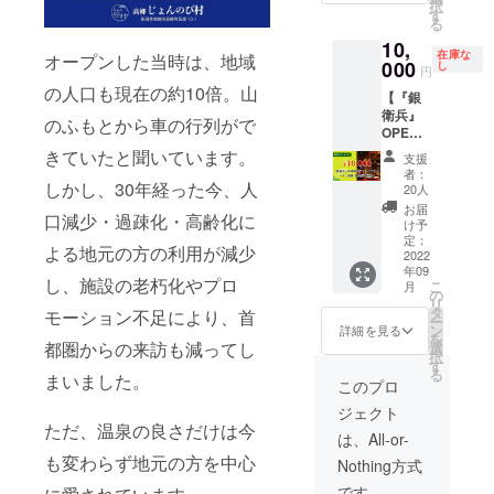
択
白飯は
す。※空
サイズ/
す
法：冷
る
極上米
室状況
重量：
暗所で
10,
「高柳
により
W320m
保存 ＜
在庫な
オープンした当時は、地域
産コシ
ご希望
000
m×H50
し
しょう
円
ヒカ
のお日
0mm×D
ゆの実
の人口も現在の約10倍。山
【『銀
リ」で
付をご
100mm
＞ ・名
衛兵』
す。是
用意で
10kg ・
称：
のふもとから車の行列がで
OPEN
非遊び
きない
保存方
しょう
時の
にいら
場合が
法：冷
きていたと聞いています。
ゆの実
支援
ディ
して下
ござい
暗所で
・原材
者：
ナープ
しかし、30年経った今、人
さい。
ますこ
保存
20人
料名：
ラン ペ
(※ご希
と、予
大豆・
お届
口減少・過疎化・高齢化に
アご招
望の方
めご了
け予
大麦・
待（限
は社長
承下さ
定：
食塩・
よる地元の方の利用が減少
定20組
2022
と一緒
い。 ※
砂糖・
年09
様）】
に新潟
有効期
混合ブ
し、施設の老朽化やプロ
こ
月
リ
の美味
限：
の
ドウ糖
リ
ニュー
しいお
2022年
タ
モーション不足により、首
果糖液
ー
アル
酒を飲
9月～
ン
詳細を見る
糖、果
を
オープ
みま
2023年
都圏からの来訪も減ってし
選
糖、た
択
ンした
しょ
8月
す
ん白加
る
まいました。
「銀衛
う！）
このプロ
水分解
兵」の
【東京
物/酒精
ジェクト
特別
からの
・内容
ただ、温泉の良さだけは今
ディ
アクセ
は、All-or-
量：
ナーに
ス：東
180g ・
も変わらず地元の方を中心
Nothing方式
ご招待
京駅→
保存方
致しま
越後湯
です。
法：冷