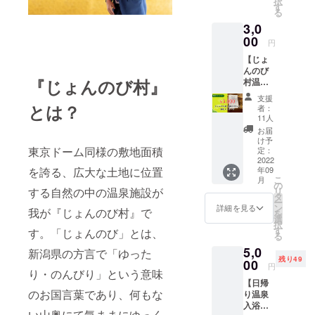
択
リ
す
る
ニュー
3,0
アル
オープ
00
円
ンした
【じょ
「銀衛
んのび
兵」の
『じょんのび村』
村温泉
特別
タオル
ディ
支援
＆お礼
ナーに
とは？
者：
のメッ
ご招待
11人
セー
致しま
お届
ジ】 長
す。
け予
年愛用
東京ドーム同様の敷地面積
（２名
定：
されて
2022
様一組
年09
を誇る、広大な土地に位置
いる
よりご
こ
月
じょん
案内）
の
リ
する自然の中の温泉施設が
のび村
※有効期
タ
ー
のオリ
限：
ン
詳細を見る
我が『じょんのび村』で
を
ジナル
2022年
選
択
タオル
9月～
す
す。「じょんのび」とは、
る
と心を
2023年
5,0
こめた
3月
新潟県の方言で「ゆった
残り49
お礼の
00
円
り・のんびり」という意味
メッ
【日帰
セージ
のお国言葉であり、何もな
り温泉
をお送
入浴券
りしま
い山奥にて気ままにゆっく