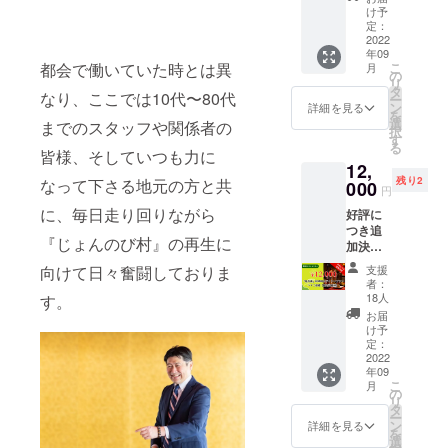
楽しみ頂け
衛を復
て承り
け予
ます！
活すべ
ます。
定：
く頑張
2022
十日町
年09
りま
からの
こ
都会で働いていた時とは異
月
す。復
送迎を
の
リ
活の暁
ご希望
タ
なり、ここでは10代〜80代
ー
にはお
の場合
ン
詳細を見る
を
礼の
は、ご
選
までのスタッフや関係者の
択
メッ
予約時
す
る
セージ
にご相
皆様、そしていつも力に
12,
をお送
談下さ
残り2
なって下さる地元の方と共
りさせ
000
い。お
円
て頂き
食事も
に、毎日走り回りながら
好評に
ます。
ご希望
つき追
の場合
『じょんのび村』の再生に
加決
は追加
定！
代金に
支援
向けて日々奮闘しておりま
【『銀
て承り
者：
衛兵』
ます。
18人
す。
OPEN
ご予約
お届
時の
時にお
け予
ディ
定：
申し付
ナープ
2022
け下さ
年09
ラン ペ
い。
こ
月
アご招
の
リ
待（限
タ
ー
定20組
ン
詳細を見る
を
様）】
選