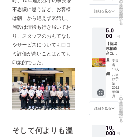
時、10年連続赤字の事実を
いたし
の
リ
リーパ
ます。
タ
不思議に思うほど、お客様
ー
スをご
ン
詳細を見る
を
提供さ
選
は朝一から絶えず来館し、
択
せて頂
す
る
きま
施設は清掃も行き届いてお
5,0
す。 有
効期
00
り、スタッフのおもてなし
円
限：
【新潟
やサービスについても口コ
2022年
県柏崎
9月～
ミ評価が高いことはとても
産コシ
2023年
ヒカリ
8月
支援
印象的でした。
「米山
者：
プリン
10人
セス」
お届
のお米
け予
＆ごは
定：
んのお
2022
年09
供
こ
月
「しょ
の
リ
うゆの
タ
ー
実」】
ン
詳細を見る
を
希少価
選
択
値の高
す
る
い「米
10,
山プリ
そして何よりも温
ンセ
000
円
ス」の