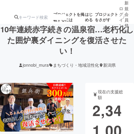
新
ロ
規
グ
会
プロジェクトを掲
はじ
プロジェクト
/
載するには
める
をさがす
イ
員
ン
登
10年連続赤字続きの温泉宿…老朽化し
録
た囲炉裏ダイニングを復活させた
い！
人気のプロ
注目のリ
注目の新着プロ
募集終了が近いプ
もうすぐ公開
ジェクト
ターン
ジェクト
ロジェクト
されます
jonnobi_mura
まちづくり・地域活性化
新潟県
アート・写真
音楽
現在の支援総
テクノロジー・ガジェット
ゲーム・サ
額
2,34
映像・映画
書籍・雑誌
1,00
ビジネス・起業
チャレンジ