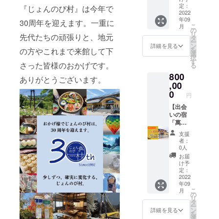
てお越
い！
定：
りオリ
『じょんのび村』は今年で
し頂く
2022
じょん
ジナル
年09
お客
のび村
30周年を迎えます。一重に
Thanks
こ
月
様、大
30周年
の
Messag
リ
先代たちの頑張りと、地元
歓迎で
を記念
タ
eもお付
ー
す！夕
したオ
ン
けして
詳細を見る
を
の方やこれまで来館して下
食は、
リジナ
選
お送り
択
地元の
ルロゴ
す
させて
さった皆様のおかげです。
る
旬な食
入り
頂きま
800
材をふ
Thanks
す。 ＜
ありがとうございます。
んだん
,00
メッ
米山プ
に使っ
セージ
0
リンセ
円
たじょ
もお送
ス＞ ・
んのび
【出会
りいた
正式名
会席料
いの宿
しま
称： 精
理を。
「萬歳
す。 ＜
米 ・原
朝食
楽」に
じょん
産国/産
支援
は、自
て 一泊
のびの
地： 新
者：
家製の
全館貸
里コシ
潟県柏
0人
豆腐や
切(50名
ヒカリ
崎市 ・
お届
豆乳、
様ま
＞ ・正
サイズ/
け予
ふきみ
で)】 宿
式名
定：
重量：
そが自
泊棟全
2022
称： 精
W90m
年09
慢の和
13室を
米 ・原
m×H14
こ
月
食をご
貸し切
産国/産
の
0mm×D
リ
用意し
りにて
地： 新
タ
45mm
ー
ており
お使い
潟県柏
ン
300g ・
詳細を見る
を
ます。
頂けま
崎市 ・
選
保存方