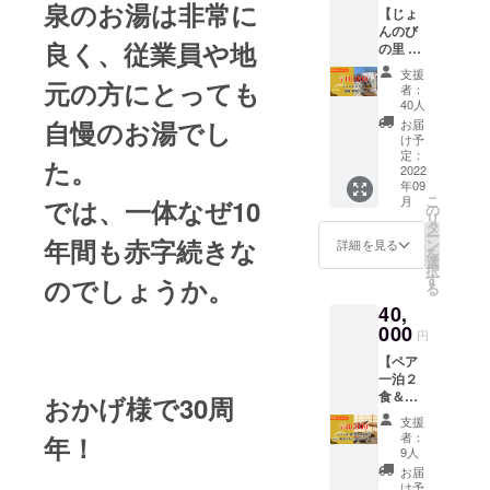
泉のお湯は非常に
【じょ
お米
んのび
と、ア
良く、従業員や地
の里 高
ツアツ
柳 新米
のご飯
支援
10kg】
元の方にとっても
に乗せ
者：
一番オ
て食べ
40人
ススメ
ると美
自慢のお湯でし
お届
のリ
味しい
け予
ターン
「しょ
定：
た。
です！
2022
うゆの
年09
「じょ
実」を
こ
月
では、一体なぜ10
んのび
お届け
の
リ
田」で
しま
タ
ー
採れた
年間も赤字続きな
す。新
ン
詳細を見る
を
新米を9
潟の味
選
択
月にお
を是非
す
のでしょうか。
る
届けし
ご自宅
40,
ます。
で味
ここで
000
わって
円
しか食
みて下
【ペア
べられ
さい。
一泊２
ないと
(送料込
食＆飲
びっき
おかげ様で30周
み) 合わ
み放題
りのお
せて
支援
付き】
米を楽
じょん
者：
年！
じょん
しみに
のび村
9人
のび村
してい
30周年
お届
に初め
て下さ
ロゴ入
け予