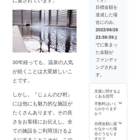
に愛されています。
す。
沢駅→
暗所で
目標金額を
（２名
十日町
保存 ・
様一組
駅 送
達成した場
添加物
よりご
迎車に
表示：
合にのみ、
案内）
て十日
酒精 ・
※有効期
町へお
2022/06/26
アレル
限：
迎えに
ギー表
23:59:59
ま
2022年
あがり
示：大
9月～
ま
でに集まっ
豆 ・賞
2023年
す。】
味/消費
た金額が
3月
※宿泊可
期限：
能期
ファンディ
4ヶ月
30年経っても、温泉の人気
間：
・主原
ングされま
2022年
料の原
が続くことは大変嬉しいこ
9月～
す。
産地：
2023年
新潟県
とです。
6月（但
し、
支援に関するよ
ピーク
しかし、『じょんのび村』
くある質問
時期を
には他にも魅力的な施設が
除く）
手数料はいく
らかかります
たくさんあります。その良
か？
さをお客様にお伝えし、全
目標金額に届
かなかった場
ての施設をご利用頂けるよ
合どうなりま
すか？
うにすることこそが、この