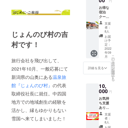
00
円
造する手作
お得な
り工房百菜
宿泊
館や、地元
クーポ
ンで
の特産品や
支援
す。お
者：
自社製手作
一人様
8人
じょんのび村の吉
り商品など
5,000円
お届
にて一
を扱うじょ
け予
村です！
泊二日
定：
んのび横丁
のご宿
2022
年09
がありま
泊を承
こ
月
りま
の
す。
旅行会社を飛び出して、
リ
す。 ◆
タ
ー
期間：
ン
詳細を見る
2021年10月、一般応募にて
を
2022年
また、敷地
選
択
9月～
新潟県の山奥にある
温泉旅
す
内にはこど
る
2023年
も自然王国
館『じょんのび村』
の代表
10,
3月（平
日限
000
が隣接して
円
取締役社長に就任。中四国
定） ◆
おり、ご家
お気持
条件：
地方での地域創生の経験を
ち支援
族連れのお
2-3名様
ありが
一室利
客様も自然
活かし、縁もゆかりもない
とうご
用時 ◆
支援
の中で思
ざいま
予約方
雪国へ来てしまいました！
者：
す！必
法：お
いっきりお
8人
ず銀兵
電話に
お届