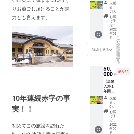
15枚
す。
支援
（限定
者：
りお過ごし頂けることが魅
100名
51人
様）】
力とも言えます。
お届
15枚が
け予
セット
定：
になっ
2022
年09
たお得
こ
月
なチ
の
リ
ケット
タ
ー
です。
ン
詳細を見る
を
何度で
選
択
も足を
す
る
運びた
50,
くなる
残り20
美肌の
000
円
湯を是
【温泉
非お楽
入浴１
しみ下
年間フ
さい。
10年連続赤字の事
リーパ
※有効期
支援
ス（限
限：
者：
定20名
2022年
実！！
0人
様）】
9月～
お届
一年間
2023年
け予
いつで
8月 ※郵
定：
も温泉
2022
初めてこの施設を訪れた
送にて
年09
入り放
お届け
こ
月
題のフ