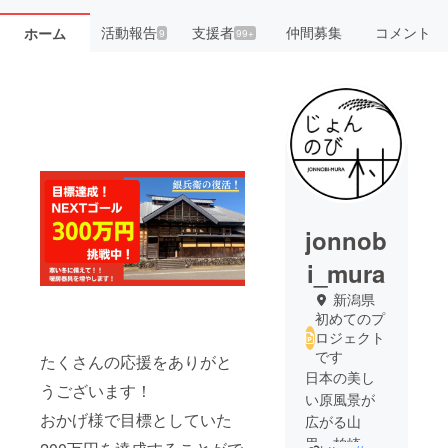
活動報告
支援者
仲間募集
コメント
ホーム
9
99+
jonnob
i_mura
新潟県
初めてのプ
ロジェクト
です
たくさんの応援をありがと
日本の美し
うございます！
い原風景が
おかげ様で目標としていた
広がる山
里、柏崎市