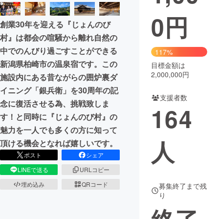
0
円
まちづくり・地域活性化
創業30年を迎える『じょんのび
村』は都会の喧騒から離れ自然の
CAMPFIRE for Social Good
CAMPFIRE Creation
中でのんびり過ごすことができる
117%
CAMPFIREふるさと納税
machi-ya
コミュニティ
新潟県柏崎市の温泉宿です。この
目標金額は
2,000,000円
施設内にある昔ながらの囲炉裏ダ
イニング「銀兵衛」を30周年の記
支援者数
念に復活させる為、挑戦致しま
164
す！と同時に『じょんのび村』の
魅力を一人でも多くの方に知って
人
頂ける機会となれば嬉しいです。
ポスト
シェア
LINEで送る
URLコピー
埋め込み
QRコード
募集終了まで残
り