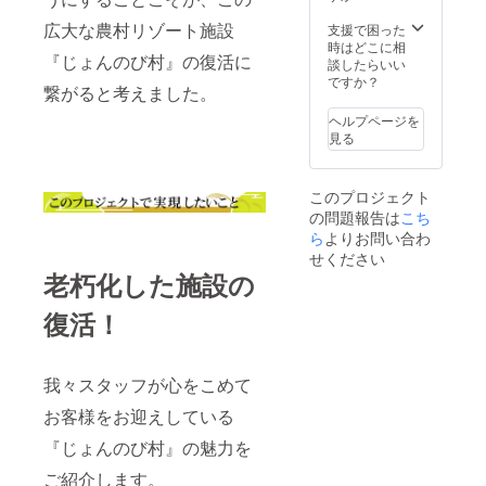
広大な農村リゾート施設
支援で困った
時はどこに相
『じょんのび村』の復活に
談したらいい
ですか？
繋がると考えました。
ヘルプページを
見る
このプロジェクト
の問題報告は
こち
ら
よりお問い合わ
せください
老朽化した施設の
復活！
我々スタッフが心をこめて
お客様をお迎えしている
『じょんのび村』の魅力を
ご紹介します。