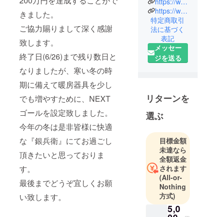
200万円を達成することがで
https://www.jon-nobi.com/
高柳町に当
https://www.instagram.com/jon_nobi_mura/
きました。
館『じょん
特定商取引
ご協力賜りまして深く感謝
法に基づく
のび村』は
表記
ございま
致します。
メッセー
す。豊かな
終了日(6/26)まで残り数日と
ジを送る
四季折々の
なりましたが、寒い冬の時
風景・彩り
が味わえま
期に備えて暖房器具を少し
す。
リターンを
でも増やすために、NEXT
ゴールを設定致しました。
選ぶ
施設内には
黒姫山麓か
今年の冬は是非皆様に快適
ら引湯した
な『銀兵衛』にてお過ごし
目標金額
温泉や宿泊
未達なら
頂きたいと思っておりま
施設・レス
全額返金
されます
トランのあ
す。
(All-or-
る萬斎楽、
最後までどうぞ宜しくお願
Nothing
豆腐・がん
方式)
い致します。
も・どぶろ
5,0
くなどを製