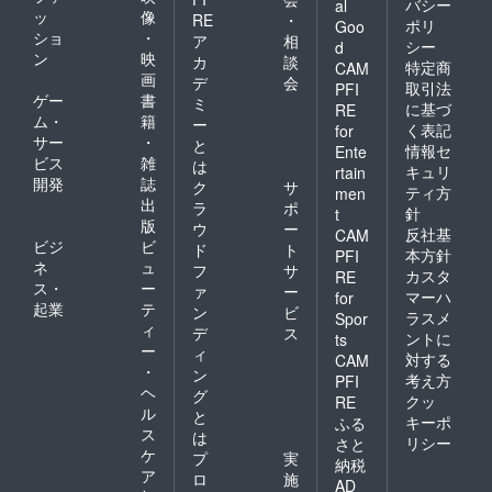
バシー
al
ッ
像
RE
・
ポリ
Goo
ショ
・
ア
相
シー
d
ン
映
カ
談
特定商
CAM
画
デ
会
取引法
PFI
ゲー
書
ミ
に基づ
RE
ム・
籍
ー
く表記
for
サー
・
と
情報セ
Ente
ビス
雑
は
キュリ
rtain
開発
誌
ク
サ
ティ方
men
出
ラ
ポ
針
t
版
ウ
ー
反社基
CAM
ビジ
ビ
ド
ト
本方針
PFI
ネ
ュ
フ
サ
カスタ
RE
ス・
ー
ァ
ー
マーハ
for
起業
テ
ン
ビ
ラスメ
Spor
ィ
デ
ス
ントに
ts
ー
ィ
対する
CAM
・
ン
考え方
PFI
ヘ
グ
クッ
RE
ル
と
キーポ
ふる
ス
は
リシー
さと
ケ
プ
実
納税
ア
ロ
施
AD