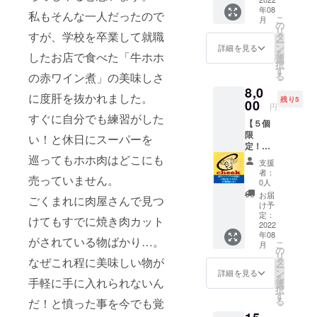
でお伝
年08
名前を
えしま
私もそんな一人だったので
こ
月
１年間
す 簡単
の
リ
掲載し
すが、学校を卒業して就職
にプロ
タ
ー
ます 記
の味を
ン
詳細を見る
を
したお店で食べた「牛ホホ
載した
自宅で
選
択
いお名
再現し
す
の赤ワイン煮」の美味しさ
る
前（Ｐ
てみま
8,0
Ｎ可）
せん
に度肝を抜かれました。
残り5
を備考
00
か？
円
に記載
すぐに自分でも練習がした
【５個
をお願
限
い致し
い！と休日にスーパーを
定！】
ます ※
【お礼
巡ってもホホ肉はどこにも
公序良
支援
のメー
俗に反
者：
売っていません。
ル付
する内
0人
き】 店
容はご
お届
ごくまれに肉屋さんで見つ
内イン
遠慮下
け予
テリア
さい
定：
けてもすでに焼き肉カット
の六角
2022
年08
鏡に、
がされている物ばかり…。
こ
月
ご指定
の
リ
頂いた
なぜこれ程に美味しい物が
タ
ー
文言を
ン
詳細を見る
を
手軽に手に入れられないん
１年間
選
択
掲載致
す
る
だ！と憤った事を今でも覚
します
内容は