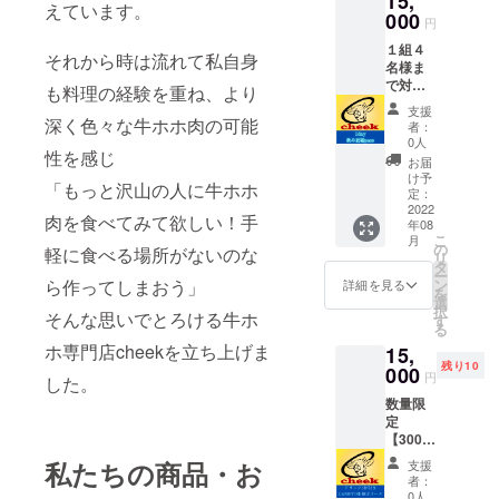
15,
えています。
御支援
000
円
者様に
１組４
お任せ
それから時は流れて私自身
名様ま
当店へ
で対
の応援
も料理の経験を重ね、より
応！ 時
メッ
支援
間制限
深く色々な牛ホホ肉の可能
セージ
者：
無し
は勿
0人
性を感じ
【最大
論、趣
お届
数万円
味友募
け予
「もっと沢山の人に牛ホホ
お得に
集や川
定：
も】 ホ
2022
柳･ポエ
肉を食べてみて欲しい！手
年08
ホ肉と
ムと
こ
月
相性の
いった
の
軽に食べる場所がないのな
リ
良いク
内容で
タ
ー
ラフト
も構い
ら作ってしまおう」
ン
詳細を見る
を
ビール
ません
選
択
そんな思いでとろける牛ホ
やワイ
御来店
す
る
ンが飲
時に直
ホ専門店cheekを立ち上げま
15,
み放題
接書い
残り10
１～２
000
て頂い
円
した。
名様の
ても内
数量限
場合
容を
定
シャン
メール
【3000
パンを
で送っ
円お
除く全
て頂け
私たちの商品・お
支援
得】
てのド
れば私
者：
コース
リンク
が代筆
0人