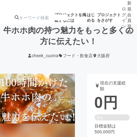
新
ロ
規
グ
会
プロジェクトを掲
はじ
プロジェクト
/
載するには
める
をさがす
イ
員
ン
登
牛ホホ肉の持つ魅力をもっと多くの
録
方に伝えたい！
人気のプロ
注目のリ
注目の新着プロ
募集終了が近いプ
もうすぐ公開
cheek_cucina
フード・飲食店
大阪府
ジェクト
ターン
ジェクト
ロジェクト
されます
アート・写真
音楽
現在の支援総
額
0
円
テクノロジー・ガジェット
ゲーム・サ
映像・映画
書籍・雑誌
0%
目標金額は
500,000円
ビジネス・起業
チャレンジ