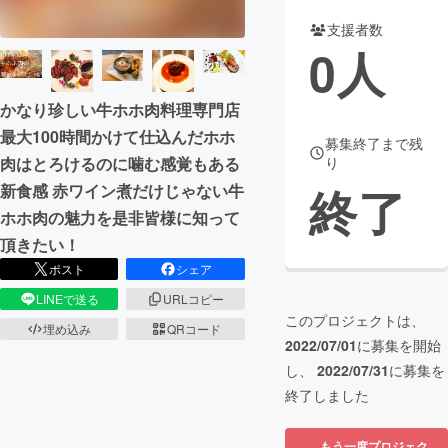
支援者数
まちづくり・地域活性化
0
人
CAMPFIRE for Social Good
CAMPFIRE Creation
かなり珍しい牛ホホ肉料理専門店
CAMPFIREふるさと納税
machi-ya
コミュニティ
最大100時間かけて仕込んだホホ
募集終了まで残
肉はとろけるのに噛む感覚もある
り
終了
新食感 赤ワイン煮だけじゃない牛
ホホ肉の魅力を是非皆様に知って
頂きたい！
ポスト
シェア
LINEで送る
URLコピー
このプロジェクトは、
埋め込み
QRコード
2022/07/01
に募集を開始
し、
2022/07/31
に募集を
終了しました
もう一度プロジェク