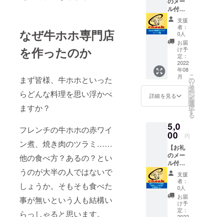
のメー
ラ」の
ル付
レシピ
き】 お
を
支援
客様か
CAMPF
者：
なぜ牛ホホ専門店
ら好評
IRE限定
0人
を頂い
でお伝
お届
ている
を作ったのか
えしま
け予
cheek
す ホホ
定：
小林の
2022
肉は手
年08
手作り
に入り
こ
月
まず皆様、牛ホホといった
スイー
にくい
の
リ
ツ そん
ので
タ
ー
らどんな料理を思い浮かべ
な手作
ベーコ
ン
詳細を見る
を
りス
ンで代
選
ますか？
択
イーツ
用しま
す
る
の中か
すがそ
5,0
らスパ
こ以外
フレンチの牛ホホの赤ワイ
イスバ
00
は全て
円
スク
同じ 簡
ン煮、焼き肉のツラミ……
【お礼
チーズ
単にプ
のメー
ケーキ
他の食べ方？あるの？とい
ロの味
ル付
とガ
を自宅
うのが大半の人ではないで
き】 店
トー
で再現
支援
内イン
ショコ
してみ
者：
しょうか。そもそも食べた
テリア
ラのレ
ません
0人
の六画
シピを
か？
お届
事が無いという人も結構い
鏡に支
CAMPF
け予
援者と
IRE限定
定：
らっしゃると思います。
してお
2022