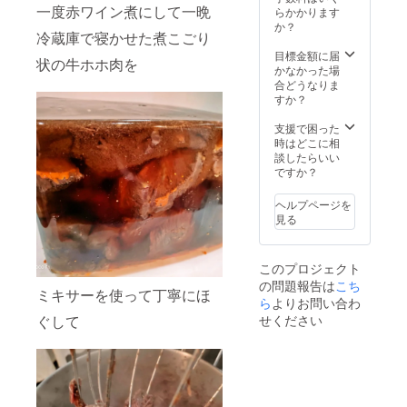
一度赤ワイン煮にして一晩
す 有効
らかかります
期限１
か？
冷蔵庫で寝かせた煮こごり
年間 ※
交通費
目標金額に届
状の牛ホホ肉を
及び滞
かなかった場
在費含
合どうなりま
む
すか？
支援で困った
時はどこに相
談したらいい
ですか？
ヘルプページを
見る
このプロジェクト
の問題報告は
こち
ミキサーを使って丁寧にほ
ら
よりお問い合わ
せください
ぐして