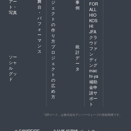
アー
舞
ジ
事
FOR
ト・
台
ェ
例
ALL
写真
・
ク
HIO
パ
ト
KOS
フ
の
HI
ォ
作
JFA
ー
り
クラ
マ
方
ウド
ン
プ
統
ファ
ス
ロ
計
ン
ソー
ジ
デ
ディ
シャ
ェ
ー
ング
ル
ク
タ
mac
グッ
ト
hi-ya
ド
の
補助
広
金申
め
請サ
方
ポー
ト
「QRコード」は株式会社デンソーウェーブの登録商標です。
© CAMPFIRE,
会社概
採用情
パートナー