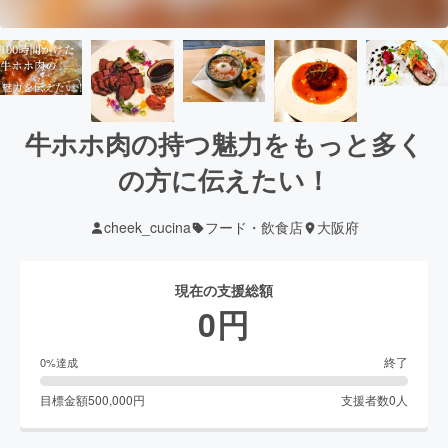
牛ホホ肉の持つ魅力をもっと多く
の方に伝えたい！
cheek_cucina
フード・飲食店
大阪府
現在の支援総額
0
円
終了
0
%達成
目標金額
500,000
円
支援者数
0
人