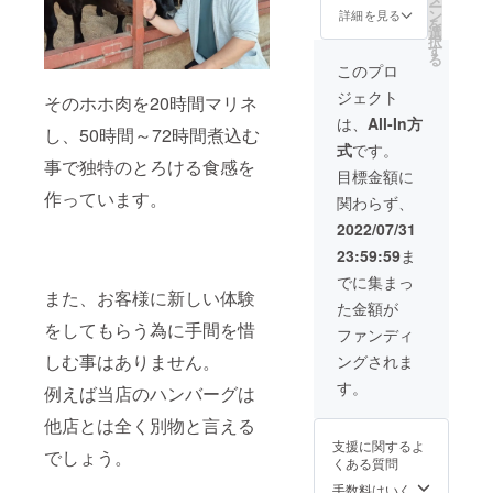
ー
リンク
をメイ
ン
詳細を見る
を
からお
ンにし
選
択
選び頂
たコー
す
る
けます
ス料理
このプロ
を作ら
ジェクト
せて頂
そのホホ肉を20時間マリネ
きます
は、
All-In方
し、50時間～72時間煮込む
苦手な
式
です。
食材や
事で独特のとろける食感を
入れて
目標金額に
欲しい
作っています。
関わらず、
料理、
利用
2022/07/31
シーン
23:59:59
ま
（女子
会･祖母
でに集まっ
の誕生
また、お客様に新しい体験
た金額が
日等）
をしてもらう為に手間を惜
をお伝
ファンディ
え頂け
しむ事はありません。
ングされま
れば 納
得頂け
す。
例えば当店のハンバーグは
る最適
なコー
他店とは全く別物と言える
スのご
支援に関するよ
提案を
でしょう。
くある質問
させて
頂きま
手数料はいく