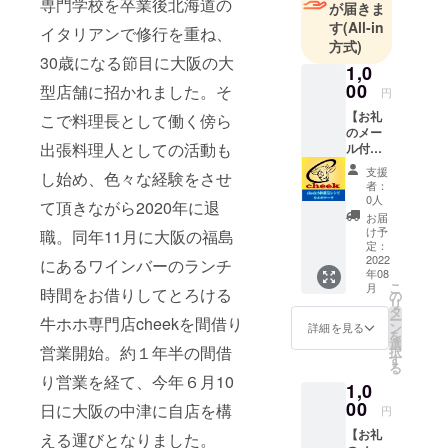
専門学校を卒業後北海道の
が届きま
す
(All-in
イタリアンで修行を重ね、
方式)
30歳になる節目に大阪の大
1,0
00
型店舗に招かれました。そ
円
【お礼
こで料理長として働く傍ら
のメー
出張料理人としての活動も
ル付
き】 実
支援
し始め、色々な経験をさせ
際にお
者：
店で提
0人
て頂きながら2020年に退
供して
お届
いる
け予
職。同年11月に大阪の福島
「ホホ
定：
ボナー
2022
にあるワインバーのランチ
年08
ラ」と
こ
月
時間をお借りしてとろける
ほぼ同
の
リ
じ
タ
ー
牛ホホ専門店cheekを間借り
cheek
ン
詳細を見る
を
小林直
選
営業開始。約１年半の間借
択
伝の
す
る
「絶対
り営業を経て、今年６月10
1,0
ダマに
ならな
00
日に大阪の中津に自店を構
円
いカル
【お礼
ボナー
える運びとなりました。