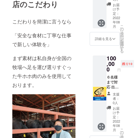
店のこだわり
利用権
メ
も可能
お届
２名様
ニュー
責任を
け予
分 牛ホ
を１日
定：
持て１
ホをメ
2022
飲み放
年間掲
こだわりを簡潔に言うなら
年08
インに
題 ３～
載させ
こ
月
据えた
４名の
の
て頂き
リ
お得な
場合
タ
ます ※
「安全な食材に丁寧な仕事
ー
CAMPF
シャン
ン
公序良
詳細を見る
を
IRE限定
パンと
で新しい体験を」
選
俗に反
択
コース
一部ボ
す
する内
る
※複数回
トルワ
容はご
100
まず素材は私自身が全国の
に分け
インを
遠慮下
ての利
,00
除く全
さい
残り10
牧場へ足を運び選りすぐっ
用は出
てのド
0
円
来かね
リンク
た牛ホホ肉のみを使用して
ます 送
６名様
メ
付した
まで対
ニュー
おります。
メール
応 出張
を１日
画面を
料理人
飲み放
支援
確認さ
として
題 送付
者：
せて頂
経験豊
した
0人
きます
富な
メール
お届
半年間
cheek
画面を
け予
有効 ボ
小林が
確認さ
定：
トルワ
ご指定
2022
せて頂
年08
インを
日にご
きます
こ
月
除く全
家庭で
１年間
の
リ
てのド
ホホ肉
有効
タ