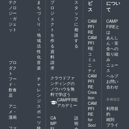
テク
ま
プ
ス
ビ
につい
ノロ
ち
ロ
タ
ス
て
ジー
づ
ジ
ッ
・ガ
く
ェ
フ
CAM
CAMP
ジェ
り
ク
に
PFI
FIREと
ット
・
ト
相
RE
は
地
を
談
CAM
あんし
域
作
す
PFI
ん・安
活
る
る
RE
全への
性
資
コ
取り組
化
料
ミュ
み
プロ
音
請
ニ
ニュー
ダク
楽
求
ティ
ス
ト
CAM
ヘルプ
クラウドファ
フー
チ
PFI
お問い
ンディングの
ド・
ャ
RE
合わせ
ノウハウを無
飲食
レ
Crea
料で学ぼう
店
ン
tion
各種規定
CAMPFIRE
ジ
CAM
アカデミー
アニ
ス
利用規
PFI
メ・
ポ
約
RE
漫画
ー
CA
説
細則
for
ツ
MP
明
プライ
Soci
ファ
映
FI
会