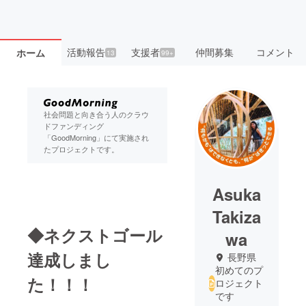
活動報告
支援者
仲間募集
コメント
ホーム
13
99+
社会問題と向き合う人のクラウ
ドファンディング
「GoodMorning」にて実施され
たプロジェクトです。
Asuka
Takiza
◆ネクストゴール
wa
達成しまし
長野県
初めてのプ
た！！！
ロジェクト
です