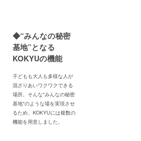
度 ・主
量
原料の
150g ・
原産
保存方
地：日
法 直
本 ②ド
射日
ライフ
光、高
ルーツ
温多湿
◆“みんなの秘密
サンド
を避け
クッ
てくだ
基地”となる
キー ・
さい。
原材料
※いずれ
KOKYUの機能
名：国
も賞味
産米
期限ま
粉、自
で2ヶ月
家製麹
以上あ
子どもも大人も多様な人が
甘酒、
るもの
有機ド
をお届
混ざりあいワクワクできる
ライイ
けしま
チジ
す。
場所。そんな"みんなの秘密
ク、有
機レー
基地"のような場を実現させ
ズン、
るため、KOKYUには複数の
有機コ
コナッ
機能を用意しました。
ツオイ
ル、
アーモ
ンド、