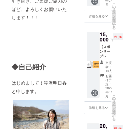
引き続き、ご支援ご協力の
年07
で過ご
2022年
Fuji(ル
＊交通
こ
月
す極上
12月31
の
ジュ
費は自
ほど、よろしくお願いいた
リ
の
日ま
タ
ドゥ ポ
己負担
ー
KOKYU
で） ※
ン
ム_サン
詳細を見る
です
します！！！
を
体験】
複数枚
選
フジ)
【内
択
東信地
同時利
す
・佐久
容】 ・
る
域でク
用可
穂テロ
お礼の
15,
ラフト
ワール
メール
残り6
ビール
000
ポム ド
・マイ
円
のお仕
ムー
ボトル
【スポ
事をし
ス
キー
ンサー
てい
Sakuho
パーを
プレー
る、又
Terroir
作る
ト（個
吉康太
Le
ワーク
支援
◆自己紹介
人・団
さん
Pomme
者：
ショッ
体
（あだ
14人
du
プに参
名）】
名：ま
Mousse
お届
加でき
・お礼
たきっ
け予
・
る権利
はじめまして！滝沢明日香
のメー
ちゃ
定：
KOKYU
・ボト
ル ・メ
2022
ん）プ
ドリン
ルキー
と申します。
年07
ニュー
レゼン
クチ
パーを
こ
月
を記入
ツ企
の
ケット
作った
リ
する黒
画。 東
タ
（１杯
日から
ー
板に、
信地域
ン
詳細を見る
ご提供
１年
を
お名前
は豊か
選
券）期
間、何
択
を印字
な自然
す
限：
回でも
る
させて
を背景
2022年
チェイ
20,
いただ
に、ク
12月31
サーを
残り8