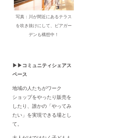
ナッツ
オイ
ル、国
産片栗
写真：川が間近にあるテラス
粉、有
を吹き抜けにして、ビアガー
機米ぬ
か、有
デンも構想中！
機カ
フェイ
ンレス
コー
ヒー、
天然塩
▶︎▶︎コミュニティシェアス
・内容
量：6個
ペース
・保存
方法：
直射日
地域の人たちがワーク
光、高
温多湿
ショップをやったり販売を
を避け
て保存
したり、誰かの「やってみ
・添加
たい」を実現できる場とし
物表
示：な
て。
し ・ア
レル
ギー表
大人だけではなく子どもも