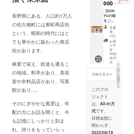
の絵つ
000
減農薬
容】 ・
し
ドリン
円
す。 ▼
県内産
けワー
栽培で
お礼の
ク飲み
黒澤邸
や無農
【KOK
ク
生産し
メール
放題
hanare
薬食材
長野県にある、人口約1万人
YUの味
ショッ
ている
・お菓
（４時
http://s
にこだ
をご自
プ ②
農家で
子詰め
間/１
akuho-
の佐久穂町には東町商店街
わり、
宅で味
キッチ
す。日
合わせ
回）※イ
支援
kurosa
子ども
わえる
ンコス
照時間
・
ベント
者：
という、昭和の時代にはと
watei-
に安心
セッ
メ作り
は果樹
KOKYU
15人
日は除
hanare.
して食
ト】
③コー
栽培に
ドリン
ても華やかに賑わった商店
く（有
お届
com/
べても
店内で
ヒード
適した
クチ
け予
効期
らえる
も提供
リップ
定：
街があります。
地域で
ケット
限：
よう心
予定の
2022
講座 ④
は一番
（１杯
2023年
がけて
年07
３点、
親子で
長く、
ご提供
6月30
こ
いま
月
林業で栄え、鉄道も通るこ
お得な
つくる
の
年間降
券）期
日） ・
リ
す。
詰め合
ハーブ
タ
雨量は
限：
KOKYU
ー
の地域。料亭があり、美容
わせ
石鹸
ン
900㎜以
2022年
詳細を見る
ドリン
を
セット
ワーク
選
下と乾
12月31
クチ
室や衣料品店があり、写真
択
です。
ショッ
す
燥し、
日まで
ケット
る
【内
プ ⑤季
標高900
※送料込
このプロ
（１杯
館があり…。
容】 ・
節のス
ｍの涼
み ☆詰
ご提
ジェクト
お礼の
ワッグ
しい気
め合わ
供）期
メール
作り ※
そのにぎやかな風景は、年
候の中
せ例 ●
は、
All-In方
限：
・「ARI
使用す
で栽培
八穀お
2022年
式
です。
SAN
配の方にお話を聞くと、今
るお花
してい
こげせ
12月31
COFFE
は時期
ます。
んべい
目標金額に
日まで
も記憶にしっかりと刻ま
E」さん
により
八千穂
・内容
※備考欄
関わらず、
のコー
異なり
高原の
量 80g
に個人
れ、誇りをもっていらっ
ヒー豆
ます ＊
テロ
・保存
2022/06/19
または