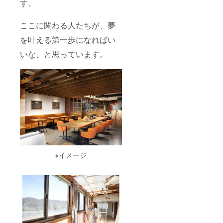
す。
るみ、
アーモ
ンド ・
ここに関わる人たちが、夢
賞味/消
費期
を叶える第一歩になればい
限：２
週間程
いな、と思っています。
度 ・主
原料の
原産
地：日
本 ③甘
酒フロ
ランタ
ン ・原
材料
名：自
家製麹
甘酒、
アーモ
※イメージ
ンド、
国産米
粉、有
機メー
プルシ
ロッ
プ、有
機ココ