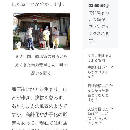
・
日程 ：
ワール
方法
団体名
しゃることが分かります。
23:59:59
ま
「IRORI
2022年
をたっ
直射日
を記載
」さん
7月〜8
ぷり吸
光、高
でに集まっ
してく
のハー
月頃 ＊
収した
温多湿
ださ
た金額が
ブ
場所 ：
果実達
を避け
い。 ※
ティー
KOKYU
は、実
てくだ
ファンディ
グラス
・「hibi
店舗 ＊
が締ま
さい。
の名前
ングされま
のおや
交通費
り甘み
●有機グ
はプ
つ」さ
は自己
と酸味
リーン
す。
レート
んの焼
負担で
が濃く
ピース
と同じ
き菓子
す ※備
香の量
チップ
ものに
・
考欄に
も多い
ス ・内
なりま
支援に関するよ
６０年間、商店街の移ろいを
KOKYU
参加し
果実に
容量
す。 ※
くある質問
ドリン
たい
なりま
45g ・
グラス
見てきた吉乃寿司さんに町の
クチ
ワーク
手数料はいく
す。
保存方
は有効
ケット
ショッ
らかかります
法 直
歴史を聞く
期限が
（１杯
プをご
か？
射日
過ぎた
ご提供
記入く
光、高
らプレ
券）期
ださ
目標金額に届
温多湿
ゼント
商店街にひとが集まり、ひ
限：
い。
かなかった場
を避け
もしく
2022年
【内
合どうなりま
てくだ
は、お
とが歩き、挨拶を交わす。
12月31
容】 ・
すか？
さい。
店に飾
日まで
お礼の
●はとむ
あたりまえの風景のようで
ること
※送料込
メール
支援で困った
ぎおこ
ができ
み
・ワー
すが、高齢化や少子化の影
時はどこに相
し ・内
ます。
〈hibiの
ク
談したらいい
容量 1
響もあって、現在では商店
おや
ショッ
ですか？
枚×10袋
つ〉さ
プ参加
・保存