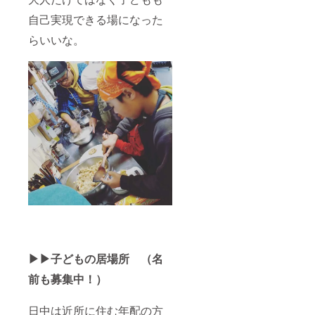
示：
アーモ
自己実現できる場になった
ンド ・
賞味/消
らいいな。
費期
限：２
週間程
度 ・主
原料の
原産
地：日
本
▶︎▶︎子どもの居場所 （名
前も募集中！）
日中は近所に住む年配の方