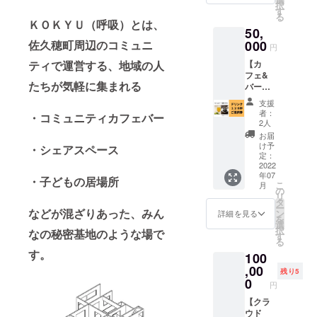
15時
択
地方の
結婚指
です。
いただ
す
コー
②15-17
る
伝統的
輪や、
【内
きたい
ス〉
ＫＯＫＹＵ（呼吸）とは、
時 ・
な作り
シル
50,
容】 ・
です。
17:00〜
8/6(土)
方の辛
バーリ
滝沢が
000
佐久穂町周辺のコミュニ
この機
19:00
円
①13-
口シー
ング、
心をこ
会に佐
②〈日
15時
ドルで
バング
【カ
ティで運営する、地域の人
めて書
久穂町
本酒の
②15-17
す。 ※
ル、ベ
フェ&
いたお
を訪れ
コー
時 ※備
たちが気軽に集まれる
原材料
ビース
バーで
手紙を
てみま
ス〉
考欄に
及び添
プーン
使用で
送らせ
せん
19:30〜
支援
希望日
加物当
など、
きる、
ていた
か？
21:30
者：
時をご
・コミュニティカフェバー
の食品
本格的
ドリン
だきま
【内
2人
・備考
記入く
表示は
な彫金
ク１２
す
容】 ・
欄に、
お届
ださ
お届け
技法を
０杯ご
お礼の
け予
希望時
・シェアスペース
い。
商品の
用い
提供
定：
メール
間をご
【内
ラベル
て、2～
券】 カ
2022
・黒澤
記入く
容】 ・
に表記
年07
3時間で
フェ、
邸
・子どもの居場所
ださ
お礼の
こ
月
されま
手作り
バーど
の
hanare
い。 ・
メール
リ
す。
して、
ちらで
タ
にペア
お酒の
・クラ
ー
【リ
当日持
も利用
などが混ざりあった、みん
ン
で1泊で
詳細を見る
種類は
フト
を
カー＆
ち帰る
できる
選
きる権
変更可
ビール
択
ドラッ
なの秘密基地のような場で
ことが
ドリン
す
利（期
能です
７種飲
る
グ 四ツ
出来ま
クチ
限：1年
ので、
み比べ
す。
目屋さ
100
す。
ケット
間
お時間
（ヤッ
んご紹
です！
,00
※2023
の都合
残り5
ホーブ
介】 か
【内
0
年6月30
等、ご
円
ルーイ
つては
容】 ・
日ま
相談く
ング社
造り酒
お礼の
【クラ
で） ・
ださ
のクラ
屋だっ
メール
ウド
KOKYU
い。