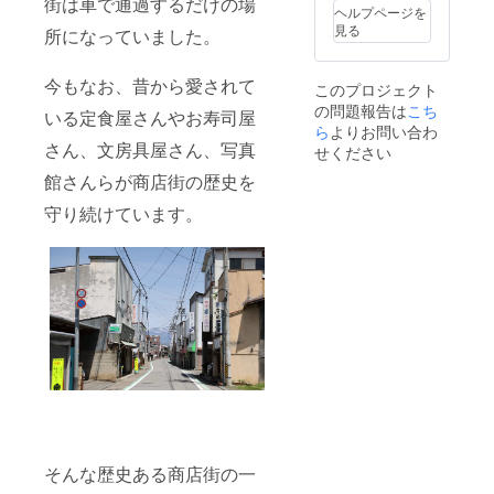
街は車で通過するだけの場
んお菓
チケッ
方法
ヘルプページを
子詳細
ト ・
直射日
見る
所になっていました。
①甘酒
KOKYU
光、高
スパイ
ドリン
温多湿
スクッ
クチ
を避け
今もなお、昔から愛されて
このプロジェクト
キー ・
ケット
てくだ
の問題報告は
こち
原材料
（１杯
いる定食屋さんやお寿司屋
さい。
名：有
ら
よりお問い合わ
ご提供
●オーガ
機オー
さん、文房具屋さん、写真
券）期
ニック
せください
トミー
限：
ドライ
館さんらが商店街の歴史を
ル、自
2022年
フルー
家製麹
12月31
ツ・
守り続けています。
甘酒、
日まで
ナッツ
有機
いろい
レーズ
ろ (レー
ン、国
ズン3
産米
種、あ
粉、有
んず、
機くる
アーモ
み、有
ンド、
機スペ
ピーカ
ルト小
ンナッ
麦、国
ツ) ・内
産菜種
容量
油、有
各10g
機米ぬ
計60g
か、有
・保存
そんな歴史ある商店街の一
機シナ
方法