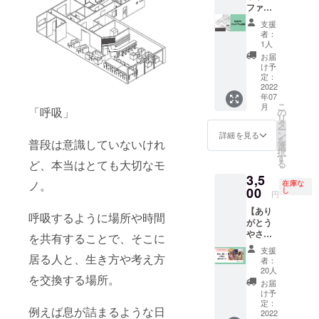
フト
たとい
・ドリ
ファン
ドリン
【内
ビー
う「四
ンクチ
ディン
クチ
容】 ・
支援
ル・他
ツ目
ケット
グ限
ケット
お礼の
者：
スペ
屋」さ
１２０
定！
（１杯
1人
メール
シャル
ん。当
杯分ご
KOKYU
ご提
・
お届
ビー
時の屋
提供券
プレミ
供）期
け予
KOKYU
ル）※解
号をそ
（期
アム会
定：
限：
限定ス
説付き
のまま
限：
員】 ・
2022
2022年
ペシャ
・店内
に、現
年07
2023年
メ
12月31
ルディ
で流れ
こ
月
在は、
6月30日
ニュー
「呼吸」
の
日まで
ナーご
るBGM
リ
薬剤師
まで）
を記入
タ
※お子様
招待の
を選ぶ
ー
が常駐
※複数枚
する黒
ン
追加は
詳細を見る
権利 ・
権利 ・
を
し、ア
普段は意識していないけれ
同時利
板に、
選
別途、3
KOKYU
KOKYU
択
ルコー
用可
お名前
す
歳未
ドリン
ドリン
る
ど、本当はとても大切なモ
ル飲料
を印字
満：無
クチ
クチ
と薬を
3,5
させて
料、小
ケット
ノ。
在庫な
ケット
扱う“リ
いただ
00
し
学生未
（１杯
円
（１杯
カー＆
きま
満：
ご提
ご提
ドラッ
【あり
す！ 特
1,500
呼吸するように場所や時間
供）期
供）期
グスト
がとう
典とし
円、小
限：
限：
ア”とし
やさん
て、あ
を共有することで、そこに
学生：
2022年
2022年
て、ま
の、身
なたの
2,000
12月31
支援
12月31
ちの
体に優
居る人と、生き方や考え方
名前入
円、中
者：
日まで
日まで
人々の
しいお
りのグ
20人
学生以
【はり
※尚、当
を交換する場所。
健康
菓子詰
ラスで
上は大
お届
こし亭
イベン
と、豊
め合わ
１年
け予
人料金
さん紹
トは
かな暮
せ】 美
間、毎
定：
です。
介】 小
例えば息が詰まるような日
ヤッ
らしを
味しい
2022
月1回ド
人数追
諸市に