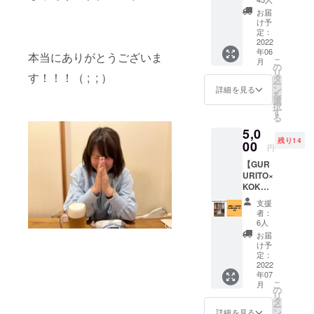
す】 お
お届
尽くした
店の裏
け予
い！
手には
定：
千曲川
2022
町での居場
年06
が流れ
本当にありがとうございま
所作りに邁
こ
月
ていま
の
リ
進中！
す！！！（ ; ; ）
す。 千
タ
ー
曲川に
ン
詳細を見る
を
向かっ
選
択
て、大
す
る
声
5,0
で！！
残り14
支援し
00
円
ていた
【GUR
だいた
URITO×
方のお
KOKYU
名前と
コラ
感謝の
支援
ボ・世
気持ち
者：
界に１
を叫び
6人
つだけ
ま
お届
のマイ
す！！
け予
ボトル
！ 【内
定：
キー
2022
容】 ・
年07
パー作
お礼の
こ
月
り】
メール
の
リ
KOKYU
・川に
タ
ー
の向か
向かっ
ン
詳細を見る