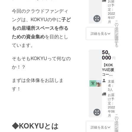
名不
ングし
お届
のある
ものづ
久穂町
コース
要」と
け予
て頂け
味わ
くりの
の八千
メ
定：
記載し
今回のクラウドファンディ
ればと
い。
楽しさ
穂駅前
2022
ニュー
てくだ
思いま
【佐久
に出会
年07
に
ングは、KOKYUの中に
子ど
を味
さい。
す。 お
穂テロ
こ
える、
月
OPEN
わって
の
客様の
ワール
リ
体験型
も
の居場所スペースを作る
したば
いただ
タ
好きな
ポム ド
ー
のジュ
かりの
けま
ン
詳細を見る
BGM(リ
ムー
を
ための資金集め
を目的とし
エリー
お宿、
す。 ※
選
クエス
ス
択
工房で
hanare
お酒の
す
ト制)を
ています。
Sakuho
る
す。 北
さんと
ペアリ
聴きな
Terroir
八ヶ岳
50,
のコラ
ング付
がら、
Le
山麓の
ボレー
000
きの
そもそもKOKYUって何なの
五感で
円
Pomme
長野県
ション
コース
KOKYU
du
佐久穂
【KOK
リター
メ
か！？
をとと
Mousse
町、東
YU応援
ンで
ニュー
のえ
】 当園
町商店
コー
す！ 遠
です。
て、佐
の紅玉
街の元
ス】 純
まずは全体像をお話しま
方の方
※お酒の
久穂を
支援
＆サン
洋品店
粋に応
にも、
種類に
者：
ご堪能
ふじ＆
をセル
す！
援した
hanare
よって
3人
くださ
シナノ
フリノ
い！と
さんと
時間帯
お届
い。 開
ゴール
ベー
言う方
KOKYU
が異な
け予
催日：
ドを使
ション
向け
、他の
定：
りま
全4回・
用し
して、
の、シ
2022
お店や
す。 日
各回6
た、フ
2021年
年06
ンプル
街並
時：７
名 各2
こ
ラン
月
6月に
にご支
み、自
の
月６日
時間 ・
リ
ス、ノ
オープ
援をい
然も存
タ
（水）
◆KOKYUとは
7/30(土)
ー
ルマン
ンした
ただく
分に味
ン
①〈ワ
詳細を見る
①13-
を
ディー
お店。
コース
わって
選
インの