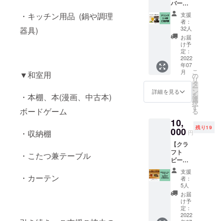
バーで
目屋さ
GURUR
使用で
ん。 今
ITO来店
支援
・キッチン用品 (鍋や調理
きる、
回は、
時に、
者：
ドリン
四ツ目
クラウ
32人
器具)
ク2４杯
屋さん
ドファ
お届
ご提供
と一緒
ンディ
け予
券】 カ
に選ん
定：
ングの
フェ、
2022
だ〈り
支援
年07
バーど
んごや
メール
こ
月
▼和室用
ちらで
SUDA
の
をお見
リ
も利用
さん〉
タ
せくだ
ー
できる
のお酒
ン
さい。
詳細を見る
を
・本棚、本(漫画、中古本)
ドリン
と
選
＊日程
択
クチ
ジュー
す
：6月14
ボードゲーム
る
ケット
スを
日〜7月
10,
です！
セット
末 ＊場
残り19
【内
000
でお届
所 ：
・収納棚
円
容】 ・
けいた
GURUR
【クラ
お礼の
しま
ITO店舗
フト
メール
す。
・こたつ兼テーブル
（〒
ビール
・ドリ
【内
384-
(7種)テ
ンクチ
容】 ・
0613 長
支援
イス
ケット
・カーテン
お礼の
野県南
者：
ティン
２４杯
メール
5人
佐久郡
グと、
分ご提
・Le
佐久穂
お届
あなた
供券
Jus de
け予
町高野
の選ん
（期
定：
Pomme
町２９
だBGM
2022
限：
_Sun
０８）