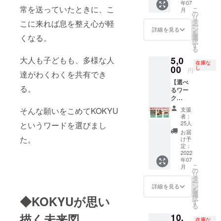
ホーブ
年07
支えて
のはも
リンク
加ご希
ある食
常を送っていたときに、こ
こ
ルーイ
月
いま
ちろ
飲み放
の
望の場
事処は
リ
ング社
す。 酒
ん、心
題！
タ
こに来れば息を整え心が軽
合は備
りこし
ー
とは関
類販売
も身体
【内
ン
詳細を見る
考欄に
亭は築
を
係な
免許番
も喜ぶ
容】 ・
くなる。
選
その旨
100年を
択
く、あ
号：佐
食べも
お礼の
す
ご記入
超える
る
くまで
久酒
のと心
メール
くださ
古民家
個人の
5,0
大人も子どもも、多様な人
1−４９
地良い
・メ
い。 ※
を移築
在庫な
活動で
《りん
日用品
00
ニュー
し
ご予約
円
し、国
す。 ※
達がわくわくを共有でき
ごや
のお店
を記入
方法に
の登録
換気・
【選べ
SUDA
「あり
する黒
ついて
有形文
る。
密を避
るワー
さんご
がとう
板に、
は、ご
化財に
けた運
ク
紹介》
やさ
お名前
支援い
指定さ
営にご
ショッ
北八ヶ
ん」。
を印字
ただい
支援
そんな願いをこめてKOKYU
れた建
協力お
プ利用
岳の
お店に
させて
者：
た後に
物で
願いし
チケッ
麓、八
も並ぶ
いただ
25人
というワードを選びまし
詳しく
す。横
ます。
ト】 ・
千穂高
予定で
きま
お届
ご案内
田夫妻
５つの
原で、
す。 店
た。
す！ ・
け予
いたし
は自然
ワーク
リンゴ
主ちえ
定：
あなた
ます。
体で持
ショッ
2022
とプ
さんセ
の名前
※現地ま
続可能
年07
プの中
ルー
レクト
入りの
での交
に生き
こ
月
から、
ン、リ
のスペ
の
KOKYU
通費
られる
リ
おひと
ンゴ
シャル
タ
オリジ
は、別
生活を
ー
つ選ん
ジュー
な詰め
ン
ナルグ
詳細を見る
途支援
目指し
を
で参加
スを40
合わせ
選
ラスを
者さま
てお
◆KOKYUが思い
択
ができ
年前よ
を発送
す
プレゼ
の自己
り、提
る
ます。
り有機
予定。
ント ・
負担と
供する
描く未来図
10,
①お皿
肥料と
【内
毎月1回
なりま
在庫な
食事も