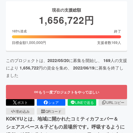
現在の支援総額
1,656,722
円
終了
165
%達成
目標金額
1,000,000
円
支援者数
169
人
このプロジェクトは、
2022/05/20
に募集を開始し、
169
人の支援
により
1,656,722
円の資金を集め、
2022/06/19
に募集を終了し
ました
もう一度プロジェクトをやってほしい
ポスト
シェア
LINEで送る
URLコピー
埋め込み
QRコード
KOKYUとは、地域に開かれたコミティカフェバー＆
シェアスペース＆子どもの居場所です。呼吸するように