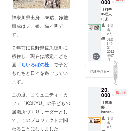
きま
000
ラフト
日まで
円
ご提供
す！ ・
ビー
※送料込
しま
【料亭
KOKYU
ル・日
み 【Le
す！ ・
料理人
ドリン
本酒・
Jus de
神奈川県出身、35歳。家族
KOKYU
による
クチ
ワイン
Pomme
ドリン
KOKYU
ケット
醸造所
構成は夫、娘、猫４匹で
_Sun
支援
クチ
限定ス
（１杯
等が多
者：
Fuji(ル
ケット
ペシャ
ご提
す。
くあ
2人
ジュ
（１杯
ルディ
供）期
り、巷
お届
ドゥ ポ
ご提供
ナーに
限：
では 天
け予
ム_サン
券）期
ご招
２年前に長野県佐久穂町に
2022年
定：
国とも
フジ)】
限：
待】 中
2022
12月31
呼ばれ
りんご
2022年
移住し、現在は認定こども
年07
棚荘別
日まで
ていま
や
12月31
こ
月
邸はり
※備考欄
の
す。そ
SUDA
日まで
園「
ちいろばの杜
」で子ど
リ
こし
にプ
タ
んな東
のりん
【GUR
ー
亭
レート
ン
信地域
詳細を見る
もたちと日々を過ごしてい
ご
URITO
を
あっ
に残す
選
のクラ
100％、
さん紹
択
きー・
個人名
す
フト
ます。
搾りた
介】
る
しほさ
または
ビール
ての味
「GUR
20,
ん（横
団体名
を、当
です。
URITO
残り10
田顕・
000
この度、コミュニティ・カ
を記載
日は
円
（酸化
」は、
横田志
してく
ビール
防止剤
囲炉裏
【黒澤
フェ「KOKYU」の子どもの
穂）の
ださ
の造り
無添
をぐる
邸
KOKYU
い。
手の解
加）
りと囲
居場所づくりリーダーとし
hanare
出張
掲示を
説を聴
「サン
んで、
ペア１
ディ
辞退す
きなが
支援
ふじ」
て、このプロジェクトに関
自分の
日宿泊
ナー。
る場合
らテイ
者：
は甘味
手を動
券】 今
カウン
は「記
0人
スティ
わることになりました。
とコク
かし、
年、佐
ターで