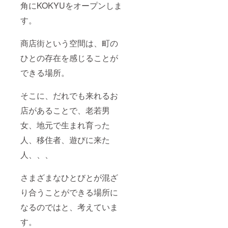
モン、
角にKOKYUをオープンしま
直射日
有機
光、高
チャイ
す。
温多湿
スパイ
を避け
ス、天
てくだ
商店街という空間は、町の
然塩 ・
さい。
内容
●オーガ
ひとの存在を感じることが
量：6個
ニック
・保存
ハーブ
できる場所。
方法：
ティー
直射日
アソー
光、高
ト ・内
そこに、だれでも来れるお
温多湿
容量
を避け
店があることで、老若男
34g(5種
て保存
類×4袋)
女、地元で生まれ育った
・添加
・保存
物表
方法
人、移住者、遊びに来た
示：な
高温多
し ・ア
湿、移
人、、、
レル
り香を
ギー表
避けて
示：小
くださ
さまざまなひとびとが混ざ
麦、く
い。 ●
るみ ・
り合うことができる場所に
ちほま
賞味/消
ろ(甘酒
なるのではと、考えていま
費期
乳酸菌
限：２
飲料) ・
す。
週間程
内容