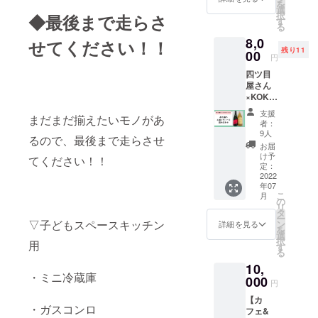
を
いにあ
て叫ん
選
択
◆最後まで走らさ
るジュ
だ動画
す
る
エリー
を送り
8,0
ショッ
せてください！！
ます！
残り11
プ
00
円
GURUR
四ツ目
ITOで、
屋さん
世界に
×KOKY
１つだ
Uコラボ
けのマ
支援
まだまだ揃えたいモノがあ
レー
イボト
者：
ション
ルキー
9人
るので、最後まで走らさせ
リター
パー作
お届
ン 【佐
りませ
け予
てください！！
久穂の
んか？
定：
お酒と
2022
・ご自
年07
ジュー
身でお
こ
月
ス詰め
店に予
の
リ
合わ
約して
タ
ー
せ】 佐
いただ
▽子どもスペースキッチン
ン
詳細を見る
を
久穂で
きま
選
択
用
地域の
す。
す
る
人たち
（期
10,
に愛さ
間：６
・ミニ冷蔵庫
れるリ
000
月１４
円
カー＆
日〜７
【カ
ドラッ
月末）
・ガスコンロ
フェ&
グ 四ツ
・