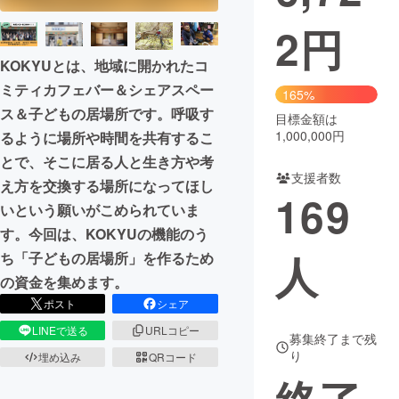
2
円
まちづくり・地域活性化
KOKYUとは、地域に開かれたコ
ミティカフェバー＆シェアスペー
CAMPFIRE for Social Good
CAMPFIRE Creation
165%
ス＆子どもの居場所です。呼吸す
CAMPFIREふるさと納税
machi-ya
コミュニティ
目標金額は
1,000,000円
るように場所や時間を共有するこ
とで、そこに居る人と生き方や考
支援者数
え方を交換する場所になってほし
169
いという願いがこめられていま
す。今回は、KOKYUの機能のう
人
ち「子どもの居場所」を作るため
の資金を集めます。
ポスト
シェア
LINEで送る
URLコピー
募集終了まで残
り
埋め込み
QRコード