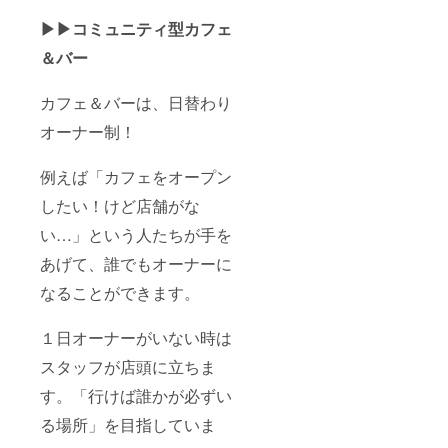
国産片
栗粉、
▶︎▶︎コミュニティ型カフェ
有機レ
モン果
＆バー
汁、有
機くる
カフェ＆バーは、日替わり
み、有
機米ぬ
オーナー制！
か、有
機シナ
モン、
例えば「カフェをオープン
天然塩
・内容
したい！けど店舗がな
量：5本
・保存
い…」という人たちが手を
方法：
直射日
あげて、誰でもオーナーに
光、高
なることができます。
温多湿
を避け
て保存
１日オーナーがいない時は
・添加
物表
スタッフが店頭に立ちま
示：な
し ・ア
す。「行けば誰かが必ずい
レル
ギー表
る場所」を目指していま
示：く