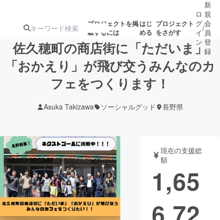
新
ロ
規
グ
会
プロジェクトを掲
はじ
プロジェクト
/
載するには
める
をさがす
イ
員
ン
登
佐久穂町の商店街に「ただいま」
録
「おかえり」が飛び交うみんなのカ
フェをつくります！
人気のプロ
注目のリ
注目の新着プロ
募集終了が近いプ
もうすぐ公開
ジェクト
ターン
ジェクト
ロジェクト
されます
Asuka Takizawa
ソーシャルグッド
長野県
アート・写真
音楽
現在の支援総
テクノロジー・ガジェット
ゲーム・サ
額
1,65
映像・映画
書籍・雑誌
6,72
ビジネス・起業
チャレンジ