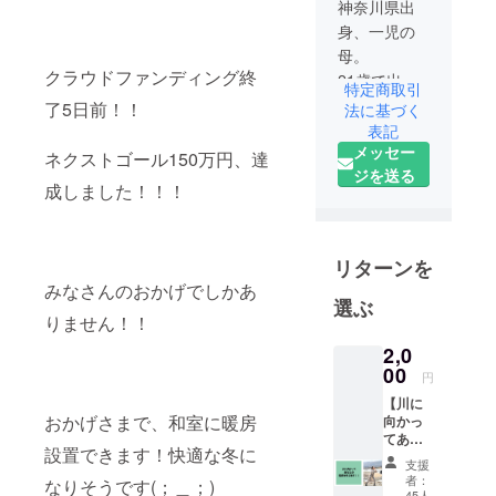
神奈川県出
身、一児の
母。
クラウドファンディング終
21歳で出産
特定商取引
→離婚→34
了5日前！！
法に基づく
歳で再婚。
表記
メッセー
親子で地球3
ネクストゴール150万円、達
ジを送る
周を経験！
成しました！！！
現在中3の娘
は沖縄へ離
島留学中。
リターンを
認定こども
みなさんのおかげでしかあ
園に務めな
選ぶ
りません！！
がら、週末
は夫と仲間
2,0
00
たちとプレ
円
イパークを
【川に
おかげさまで、和室に暖房
運営。
向かっ
てあな
1度きりの人
設置できます！快適な冬に
たの名
支援
生、めいっ
前を叫
者：
なりそうです(；＿；)
びま
ぱい味わい
45人