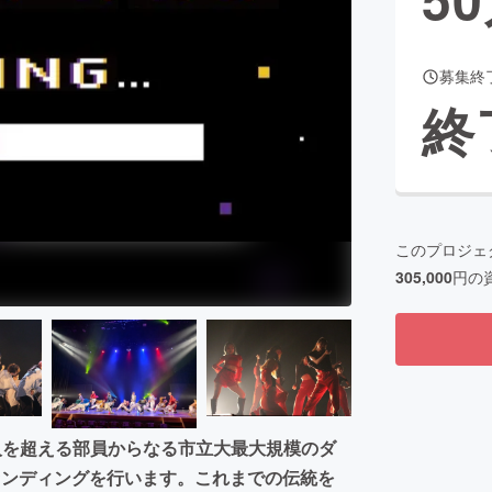
募集終
CAMPFIRE for Social Good
CAMPFIRE Creation
終
CAMPFIREふるさと納税
machi-ya
コミュニティ
このプロジェ
305,000
円の
0人を超える部員からなる市立大最大規模のダ
ァンディングを行います。これまでの伝統を