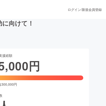
ログイン
/
新規会員登録
功に向けて！
うすぐ公開されます
支援総額
プロダクト
5,000
円
ファッション
スポーツ
00,000円
数
ア
ソーシャルグッド
人