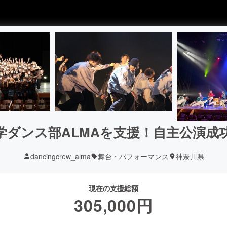
学ダンス部ALMAを支援！自主公演成
dancingcrew_alma
舞台・パフォーマンス
神奈川県
現在の支援総額
305,000
円