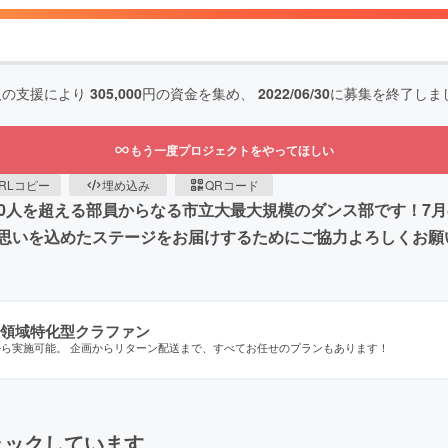
人の支援により
305,000
円の資金を集め、
2022/06/30
に募集を終了しま
もう一度プロジェクトをやってほしい
RLコピー
埋め込み
QRコード
00人を超える部員からなる市立大最大規模のダンス部です！7
思いを込めたステージをお届けするためにご協力よろしくお願
領域特化型クラファン
から実施可能。 企画からリターン配送まで、すべてお任せのプランもあります！
ェックしています