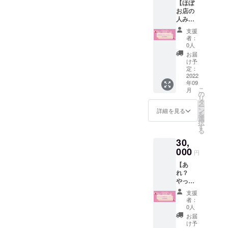
【ほぼ
ショッ
け先の
お店の
トチェ
ご記載
人みた
キ1枚提
をお願
いにな
供♡ ♡
い致し
支援
るコー
推しの
ます。
者：
ス】 ♡
限定ブ
ご帰宅
0人
ご帰宅
ロマイ
時にお
お届
時に500
ド1枚提
受け取
け予
円
供♡ ♡
定：
り希望
OFF♡
2022
推しの
の場合
年09
♡キャ
限定私
は不要
こ
月
ンプ
服ブロ
の
です。
リ
ファイ
マイド1
タ
ー
ヤー限
枚提供
ン
詳細を見る
を
定お絵
♡ ♡推
選
択
かき付
しの限
す
る
チェキ
定ブロ
30,
帳提供
マイド
♡ ♡ご
000
コスプ
円
帰宅時
レ版1枚
【あ
にメイ
提供♡
れ？
ドとの2
♡ご帰
やっぱ
ショッ
宅時に
り関係
トチェ
限定集
支援
者な
キ1枚提
合チェ
者：
の！？
供♡ ♡
キ1枚提
0人
のコー
推しの
供♡ ✱
お届
ス】 ♡
限定ブ
郵送ご
け予