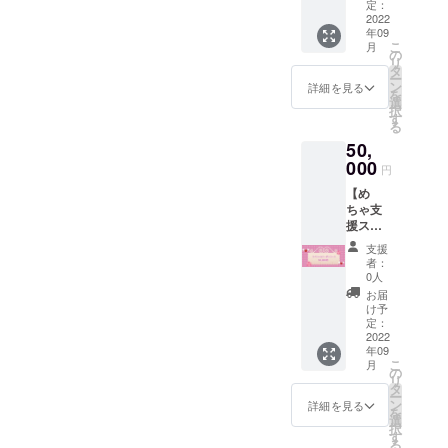
ご帰宅
ロマイ
定：
希望の
時に500
2022
ド1枚提
方は備
年09
円
供♡ ♡
考欄に
こ
月
OFF♡
推しの
の
郵送希
リ
♡キャ
限定私
タ
望とご
ー
ンプ
服ブロ
ン
記入の
詳細を見る
を
ファイ
マイド1
選
上お届
択
ヤー限
枚提供
す
け先の
る
定お絵
♡ ♡推
ご記載
50,
かき付
しの限
をお願
チェキ
000
定ブロ
い致し
円
帳提供
マイド
ます。
【め
♡ ♡ご
コスプ
ご帰宅
ちゃ支
帰宅時
レ版1枚
時にお
援スペ
にメイ
提供♡
受け取
シャル
ドとの2
♡ご帰
り希望
支援
コー
ショッ
宅時に
の場合
者：
ス】 ♡
トチェ
限定集
0人
は不要
ご帰宅
キ1枚提
合チェ
です。
お届
時に500
供♡ ♡
キ1枚提
け予
円
推しの
定：
供♡ ♡
OFF♡
2022
限定ブ
推しか
年09
♡キャ
ロマイ
らのお
こ
月
ンプ
ド1枚提
の
礼の直
リ
ファイ
供♡ ♡
タ
筆手紙
ー
ヤー限
推しの
ン
♡ ✱郵
詳細を見る
を
定お絵
限定私
選
送ご希
択
かき付
服ブロ
す
望の方
る