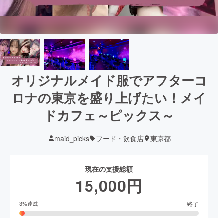
オリジナルメイド服でアフターコ
ロナの東京を盛り上げたい！メイ
ドカフェ～ピックス～
maid_picks
フード・飲食店
東京都
現在の支援総額
15,000
円
終了
3
%達成