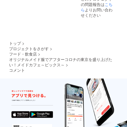
の問題報告は
こち
店で使
送信♡
えるシ
♡3ヶ月
ら
よりお問い合わ
ルバー
間ポイ
せください
会員
ント
カード
カード
提供♡
のポイ
✱郵送
ント倍
ご希望
♡ ♡リ
の方は
ターン
トップ
>
備考欄
の日1日
プロジェクトをさがす
>
に郵送
目から
フード・飲食店
>
希望と
30日間
ご記入
チェキ
オリジナルメイド服でアフターコロナの東京を盛り上げた
の上お
何枚で
い！メイドカフェ～ピックス～
>
届け先
も半額
コメント
のご記
クーポ
載をお
ン♡ ♡
願い致
半年間
しま
有効の
す。 ご
お店で
帰宅時
使える
受け取
ゴール
り希望
ド会員
の場合
カード
は不要
提供♡
です。
✱郵送
ご希望
の方は