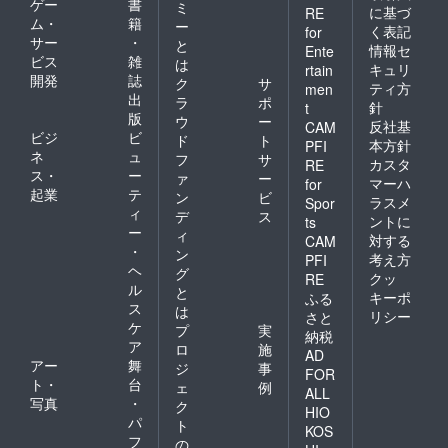
ゲー
書
ミ
に基づ
RE
ム・
籍
ー
く表記
for
サー
・
と
情報セ
Ente
ビス
雑
は
キュリ
rtain
開発
誌
ク
サ
ティ方
men
出
ラ
ポ
針
t
版
ウ
ー
反社基
CAM
ビジ
ビ
ド
ト
本方針
PFI
ネ
ュ
フ
サ
カスタ
RE
ス・
ー
ァ
ー
マーハ
for
起業
テ
ン
ビ
ラスメ
Spor
ィ
デ
ス
ントに
ts
ー
ィ
対する
CAM
・
ン
考え方
PFI
ヘ
グ
クッ
RE
ル
と
キーポ
ふる
ス
は
リシー
さと
ケ
プ
実
納税
ア
ロ
施
AD
アー
舞
ジ
事
FOR
ト・
台
ェ
例
ALL
写真
・
ク
HIO
パ
ト
KOS
フ
の