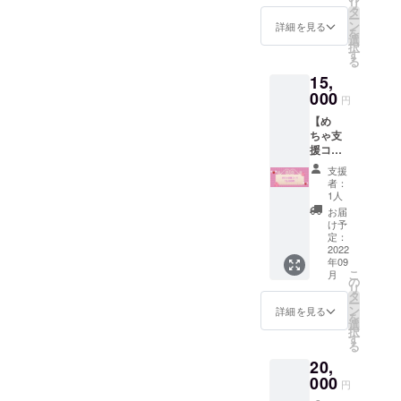
リ
ご帰宅
記入の
タ
ー
時にメ
上お届
ン
詳細を見る
を
イドと
け先の
選
択
の2
ご記載
す
る
ショッ
をお願
15,
トチェ
い致し
キ1枚提
000
ます。
円
供♡ ♡
ご帰宅
【め
推しの
時にお
ちゃ支
限定メ
受け取
援コー
イド服
り希望
ス】 ♡
ブロマ
の場合
支援
ご帰宅
イド1枚
は不要
者：
時に500
提供♡
です。
1人
円
♡推し
お届
OFF♡
の限定
け予
♡キャ
私服ブ
定：
ンプ
2022
ロマイ
年09
ファイ
ド1枚提
こ
月
ヤー限
供♡ ✱
の
リ
定お絵
郵送ご
タ
ー
かき付
希望の
ン
詳細を見る
を
チェキ
方は備
選
択
帳提供
考欄に
す
る
♡ ♡ご
郵送希
20,
帰宅時
望とご
にメイ
000
記入の
円
ドとの2
上お届