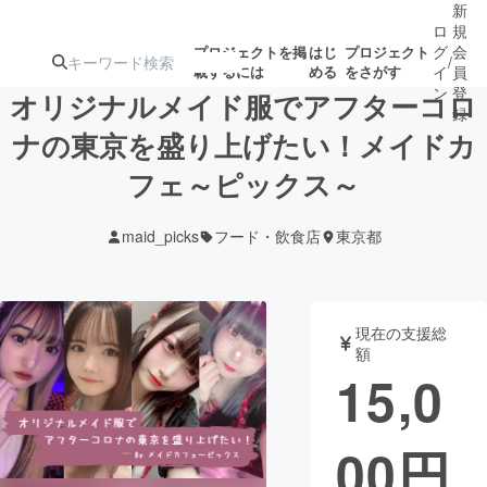
新
ロ
規
グ
会
プロジェクトを掲
はじ
プロジェクト
/
載するには
める
をさがす
イ
員
ン
登
オリジナルメイド服でアフターコロ
録
ナの東京を盛り上げたい！メイドカ
フェ～ピックス～
人気のプロ
注目のリ
注目の新着プロ
募集終了が近いプ
もうすぐ公開
ジェクト
ターン
ジェクト
ロジェクト
されます
maid_picks
フード・飲食店
東京都
アート・写真
音楽
現在の支援総
テクノロジー・ガジェット
ゲーム・サ
額
15,0
映像・映画
書籍・雑誌
00
円
ビジネス・起業
チャレンジ