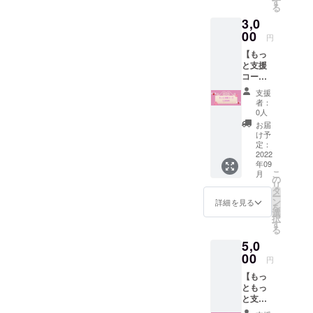
す
る
です。
3,0
00
円
【もっ
と支援
コー
ス】 ♡
支援
キャン
者：
プファ
0人
イヤー
お届
限定お
け予
絵かき
定：
付き
2022
年09
チェキ
こ
月
帳提供
の
リ
♡ ✱郵
タ
ー
送ご希
ン
詳細を見る
を
望の方
選
択
は備考
す
る
欄に郵
5,0
送希望
とご記
00
円
入の上
【もっ
お届け
ともっ
先のご
と支援
記載を
コー
お願い