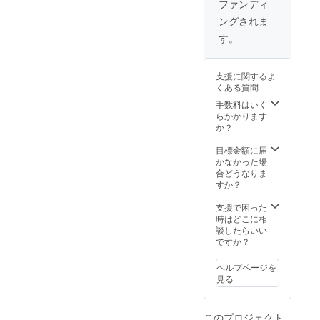
ファンディ
♡ ♡推
限定私
ングされま
しから
服ブロ
のDMま
マイド1
す。
たは
枚提供
メール
♡ ♡推
でのお
しの限
支援に関するよ
礼動画
定ブロ
くある質問
送信♡
マイド
♡3ヶ月
コスプ
手数料はいく
間ポイ
レ版1枚
らかかります
ント
提供♡
か？
カード
♡ご帰
のポイ
宅時に
目標金額に届
ント倍
限定集
かなかった場
♡ ♡リ
合チェ
合どうなりま
ターン
キ1枚提
すか？
の日1日
供♡ ♡
目から
推しか
支援で困った
30日間
らのお
時はどこに相
チェキ
礼の直
談したらいい
何枚で
筆手紙
ですか？
も半額
♡ ♡推
クーポ
しから
ヘルプページを
ン♡ ♡
のDMま
見る
提供日
たは
から半
メール
年間有
でのお
このプロジェクト
効のお
礼動画