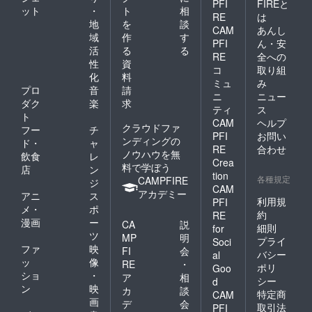
PFI
FIREと
ット
・
ト
相
RE
は
地
を
談
CAM
あんし
域
作
す
PFI
ん・安
活
る
る
RE
全への
性
資
コ
取り組
化
料
ミュ
み
プロ
音
請
ニ
ニュー
ダク
楽
求
ティ
ス
ト
CAM
ヘルプ
クラウドファ
フー
チ
PFI
お問い
ンディングの
ド・
ャ
RE
合わせ
ノウハウを無
飲食
レ
Crea
料で学ぼう
店
ン
tion
各種規定
CAMPFIRE
ジ
CAM
アカデミー
アニ
ス
利用規
PFI
メ・
ポ
約
RE
漫画
ー
CA
説
細則
for
ツ
MP
明
プライ
Soci
ファ
映
FI
会
バシー
al
ッ
像
RE
・
ポリ
Goo
ショ
・
ア
相
シー
d
ン
映
カ
談
特定商
CAM
画
デ
会
取引法
PFI