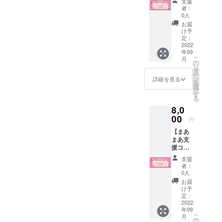
支援
ス】 ♡
致しま
者：
キャン
す。 ご
0人
プファ
帰宅時
お届
イヤー
受け取
け予
限定お
り希望
定：
絵かき
2022
の場合
年09
付チェ
は不要
こ
月
キ帳提
です。
の
リ
供♡ ♡
タ
ー
ご帰宅
ン
詳細を見る
を
時にメ
選
択
イドと
す
る
の2
8,0
ショッ
トチェ
00
円
キ1枚提
【まあ
供♡ ♡
まあ支
推しの
援コー
限定ブ
ス】 ♡
ロマイ
支援
キャン
ド1枚提
者：
プファ
供♡ ✱
0人
イヤー
郵送ご
お届
限定お
希望の
け予
絵かき
方は備
定：
付チェ
2022
考欄に
年09
キ帳提
郵送希
こ
月
供♡ ♡
望とご
の