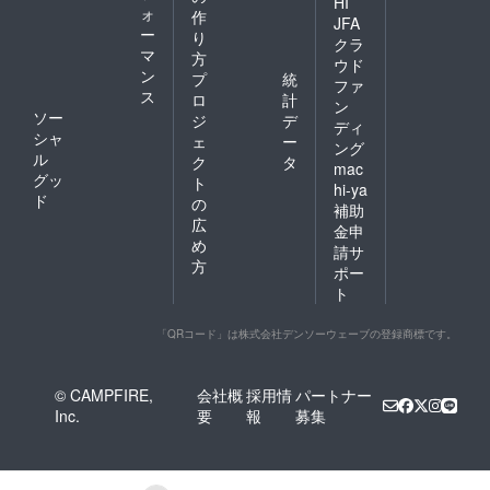
HI
ォ
作
JFA
ー
り
クラ
マ
方
ウド
ン
プ
統
ファ
ス
ロ
計
ン
ソー
ジ
デ
ディ
シャ
ェ
ー
ング
ル
ク
タ
mac
グッ
ト
hi-ya
ド
の
補助
広
金申
め
請サ
方
ポー
ト
「QRコード」は株式会社デンソーウェーブの登録商標です。
© CAMPFIRE,
会社概
採用情
パートナー
Inc.
要
報
募集