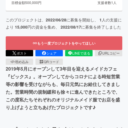
目標金額
500,000
円
支援者数
1
人
このプロジェクトは、
2022/06/28
に募集を開始し、
1
人の支援に
より
15,000
円の資金を集め、
2022/08/17
に募集を終了しました
もう一度プロジェクトをやってほしい
ポスト
シェア
LINEで送る
URLコピー
埋め込み
QRコード
2019年5月にオープンして3年目を迎えるメイドカフェ
『ピックス』。オープンしてからコロナによる時短営業
等の影響を受けながらも、毎日元気にお給仕してきまし
た。営業時間の規制緩和も徐々に進んできたところで、
この度私たちそれぞれのオリジナルメイド服でお店を盛
り上げようと立ちあげたプロジェクトです♪