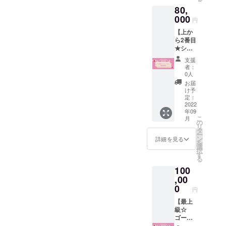
チェキ
マイド1
は備考
80,
帳提供
枚提供
欄に郵
♡ ♡ご
000
♡ ♡推
送希望
円
帰宅時
しの限
とご記
【上か
にメイ
定ブロ
入の上
ら2番目
ドとの2
マイド
お届け
★シル
ショッ
コスプ
先のご
バーVIP
トチェ
レ版1枚
記載を
支援
コー
キ1枚提
提供♡
お願い
者：
ス】 ♡
供♡ ♡
♡ご帰
0人
致しま
ご帰宅
推しの
宅時に
す。 ご
お届
時に500
限定ブ
限定集
け予
帰宅時
円
ロマイ
定：
合チェ
受け取
OFF♡
2022
ド1枚提
キ1枚提
り希望
年09
♡キャ
供♡ ♡
供♡ ♡
の場合
こ
月
ンプ
推しの
の
推しか
は不要
リ
ファイ
限定私
タ
らのお
です。
ー
ヤー限
服ブロ
ン
礼の直
詳細を見る
を
定お絵
マイド1
選
筆手紙
択
かき付
枚提供
す
♡ ♡推
る
チェキ
♡ ♡推
しから
100
帳提供
しの限
のお礼
♡ ♡ご
,00
定ブロ
の
帰宅時
マイド
0
Twitter
円
にメイ
コスプ
DMまた
ドとの2
【最上
レ版1枚
はメー
ショッ
級☆
提供♡
ルでの
トチェ
ゴール
♡ご帰
動画送
キ1枚提
ドVIP