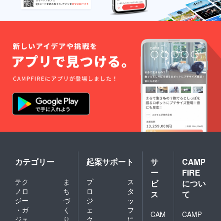
備考欄
に郵送
希望と
ご記入
の上お
届け先
のご記
載をお
願い致
しま
す。 ご
帰宅時
受け取
り希望
の場合
は不要
です。
カテゴリー
起案サポート
サ
CAMP
ー
FIRE
テク
ま
プ
ス
ビ
につい
ノロ
ち
ロ
タ
ス
て
ジー
づ
ジ
ッ
・ガ
く
ェ
フ
CAM
CAMP
ジェ
り
ク
に