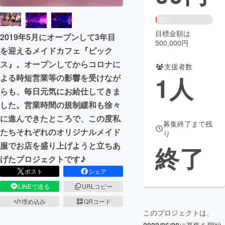
まちづくり・地域活性化
3%
目標金額は
2019年5月にオープンして3年目
500,000円
を迎えるメイドカフェ『ピック
CAMPFIRE for Social Good
CAMPFIRE Creation
ス』。オープンしてからコロナに
CAMPFIREふるさと納税
machi-ya
コミュニティ
支援者数
1
人
よる時短営業等の影響を受けなが
らも、毎日元気にお給仕してきま
した。営業時間の規制緩和も徐々
に進んできたところで、この度私
募集終了まで残
たちそれぞれのオリジナルメイド
り
服でお店を盛り上げようと立ちあ
終了
げたプロジェクトです♪
ポスト
シェア
LINEで送る
URLコピー
埋め込み
QRコード
このプロジェクトは、