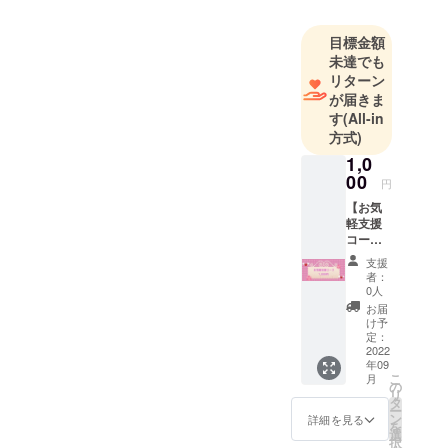
目標金額
未達でも
リターン
が届きま
す
(All-in
方式)
1,0
00
円
【お気
軽支援
コー
ス】 ♡
支援
お絵描
者：
きチェ
0人
キ1枚提
お届
供♡ ✱
け予
ご帰宅
定：
時にリ
2022
年09
ターン
こ
月
メール
の
リ
画面を
タ
ー
ご提示
ン
詳細を見る
を
でご利
選
択
用可能