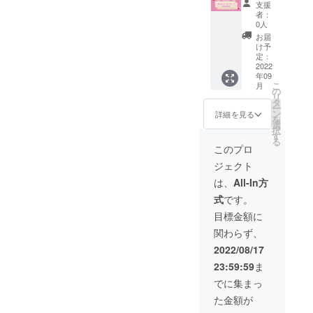
宅時に
信♡ ✱
支援
供♡ ♡
コー
限定集
郵送ご
者：
推しの
ス】 ♡
合チェ
希望の
0人
限定ブ
ご帰宅
キ1枚提
方は備
お届
ロマイ
時に500
供♡ ✱
考欄に
け予
ド1枚提
円
郵送ご
定：
郵送希
供♡ ♡
OFF♡
2022
希望の
望とご
年09
推しの
♡キャ
方は備
記入の
こ
月
限定私
ンプ
考欄に
の
上お届
リ
服ブロ
ファイ
郵送希
タ
け先の
ー
マイド1
ヤー限
望とご
ン
ご記載
詳細を見る
を
枚提供
定お絵
記入の
選
をお願
択
♡ ♡推
かき付
上お届
す
い致し
る
しの限
チェキ
け先の
ます。
このプロ
定ブロ
帳提供
ご記載
ご帰宅
ジェクト
マイド
♡ ♡ご
をお願
時受け
コスプ
帰宅時
い致し
取り希
は、
All-In方
レ版1枚
にメイ
ます。
望の場
式
です。
提供♡
ドとの2
ご帰宅
合は不
♡ご帰
ショッ
時受け
要で
目標金額に
宅時に
トチェ
取り希
す。
関わらず、
限定集
キ1枚提
望の場
合チェ
供♡ ♡
合は不
2022/08/17
キ1枚提
推しの
要で
23:59:59
ま
供♡ ♡
限定ブ
す。
推しか
ロマイ
でに集まっ
らのお
ド1枚提
た金額が
礼の直
供♡ ♡
筆手紙
推しの