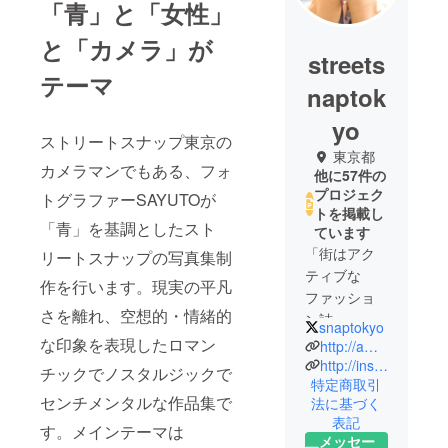
「青」と「女性」
と「カメラ」が
streets
テーマ
naptok
yo
ストリートスナップ東京の
東京都
カメラマンでもある、フォ
他に57件の
プロジェク
トグラファーSAYUTOが
トを掲載し
「青」を基調としたスト
ています
「街はアク
リートスナップの写真集制
ティブな
作を行います。現実の平凡
ファッショ
さを離れ、空想的・情緒的
ン誌」、
snaptokyo
「おしゃれ
な印象を表現したロマン
http://ameblo.jp/streetsnaptokyo
な人のス
http://instagram.com/streetsnaptokyo
チックでノスタルジックで
特定商取引
ナップ集」
センチメンタルな作品集で
法に基づく
と題し、
表記
ファッショ
す。メインテーマは
メッセー