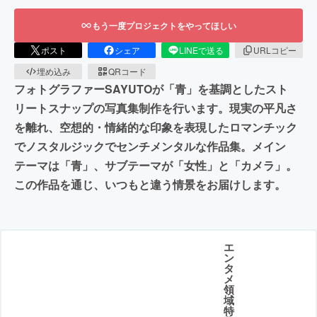
もう一度プロジェクトをやってほしい
ポスト
シェア
LINEで送る
URLコピー
埋め込み
QRコード
フォトグラファーSAYUTOが「青」を基調としたスト
リートスナップの写真集制作を行います。現実の平凡さ
を離れ、空想的・情緒的な印象を表現したロマンチック
でノスタルジックでセンチメンタルな作品集。メイン
テーマは「青」、サブテーマが「女性」と「カメラ」。
この作品を通じ、いつもと違う情景をお届けします。
エ
ン
タ
メ
領
域
特