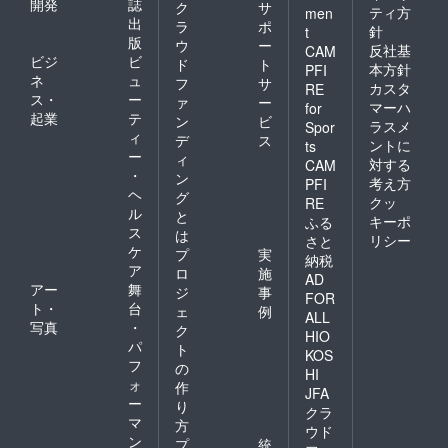
開発
誌
ク
サ
ティ方
men
出
ラ
ポ
針
t
版
ウ
ー
反社基
CAM
ビジ
ビ
ド
ト
本方針
PFI
ネ
ュ
フ
サ
カスタ
RE
ス・
ー
ァ
ー
マーハ
for
起業
テ
ン
ビ
ラスメ
Spor
ィ
デ
ス
ントに
ts
ー
ィ
対する
CAM
・
ン
考え方
PFI
ヘ
グ
クッ
RE
ル
と
キーポ
ふる
ス
は
リシー
さと
ケ
プ
実
納税
ア
ロ
施
AD
アー
舞
ジ
事
FOR
ト・
台
ェ
例
ALL
写真
・
ク
HIO
パ
ト
KOS
フ
の
HI
ォ
作
JFA
ー
り
クラ
マ
方
ウド
ン
プ
統