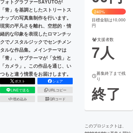
フォトグラファーSAYUTOが
「青」を基調としたストリートス
まちづくり・地域活性化
240%
ナップの写真集制作を行います。
目標金額は10,000
円
現実の平凡さを離れ、空想的・情
CAMPFIRE for Social Good
CAMPFIRE Creation
緒的な印象を表現したロマンチッ
CAMPFIREふるさと納税
machi-ya
コミュニティ
支援者数
クでノスタルジックでセンチメン
7
人
タルな作品集。メインテーマは
「青」、サブテーマが「女性」と
「カメラ」。この作品を通じ、い
募集終了まで残
つもと違う情景をお届けします。
り
ポスト
シェア
終了
LINEで送る
URLコピー
埋め込み
QRコード
このプロジェクトは、