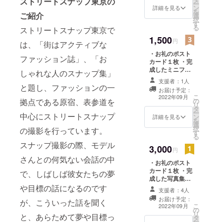
ストリートスナップ東京の
ー
ン
詳細を見る
ていくこと
を
ご紹介
選
にしまし
択
す
る
ストリートスナップ東京で
た。
1,500
円
は、「街はアクティブな
・お礼のポスト
ファッション誌」、「お
カード１枚 ・完
成したミニフォ
しゃれな人のスナップ集」
トブック（文庫
支援者：1人
サイズで写真約
と題し、ファッションの一
お届け予定：
30枚掲載）１冊
こ
2022年09月
の
拠点である原宿、表参道を
※いずれもテーマ
リ
タ
に沿って撮影し
ー
中心にストリートスナップ
ン
た写真を使用し
詳細を見る
を
選
ます。
択
の撮影を行っています。
す
る
スナップ撮影の際、モデル
3,000
円
さんとの何気ない会話の中
・お礼のポスト
カード１枚 ・完
で、しばしば彼女たちの夢
成した写真集
（A5サイズで写
や目標の話になるのです
支援者：4人
真約70枚掲載）
お届け予定：
が、こういった話を聞く
１冊 ※いずれも
こ
2022年09月
の
テーマに沿って
リ
と、あらためて夢や目標っ
タ
撮影した写真を
ー