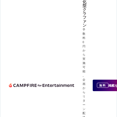
化
型
ク
ラ
フ
ァ
ン
手
数
料
0
円
か
ら
実
施
可
能
。
企
画
掲載
無料
か
ら
リ
タ
ー
ン
配
送