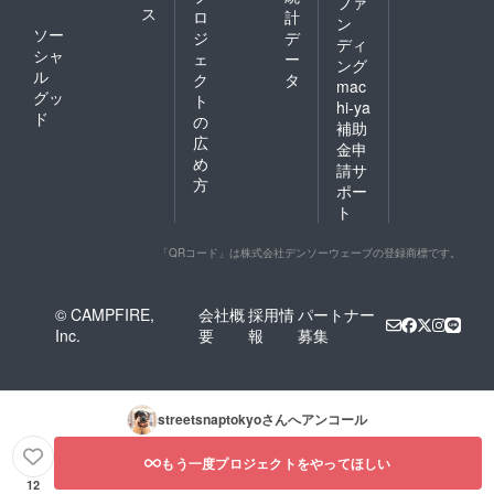
ファ
ス
ロ
計
ン
ソー
ジ
デ
ディ
シャ
ェ
ー
ング
ル
ク
タ
mac
グッ
ト
hi-ya
ド
の
補助
広
金申
め
請サ
方
ポー
ト
「QRコード」は株式会社デンソーウェーブの登録商標です。
© CAMPFIRE,
会社概
採用情
パートナー
Inc.
要
報
募集
streetsnaptokyo
さんへアンコール
もう一度プロジェクトをやってほしい
12