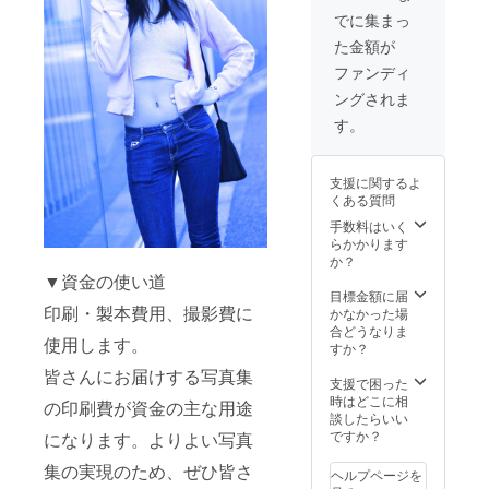
いただくようお
でに集まっ
願いいたしま
た金額が
す。記入のない
場合は
ファンディ
CAMPFIREの
ングされま
ユーザー名とさ
せていただきま
す。
すので、ご了承
ください。な
お、特定の人物
支援に関するよ
を比喩するお名
くある質問
前や公序良俗に
手数料はいく
反するお名前は
らかかります
掲載をお断りす
か？
る事が御座いま
▼資金の使い道
す、ご注意くだ
目標金額に届
さい。
印刷・製本費用、撮影費に
かなかった場
合どうなりま
使用します。
すか？
皆さんにお届けする写真集
支援で困った
時はどこに相
の印刷費が資金の主な用途
談したらいい
ですか？
になります。よりよい写真
集の実現のため、ぜひ皆さ
ヘルプページを