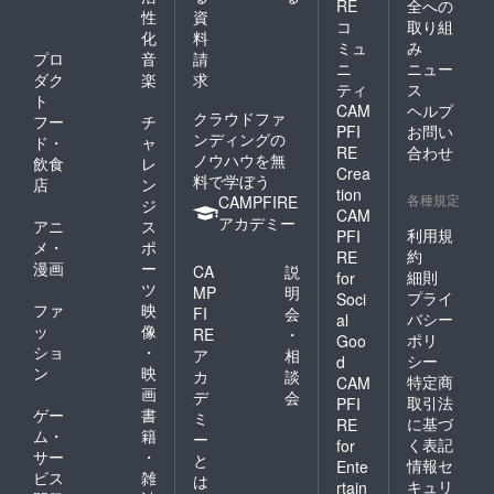
RE
全への
性
資
コ
取り組
化
料
ミュ
み
プロ
音
請
ニ
ニュー
ダク
楽
求
ティ
ス
ト
CAM
ヘルプ
クラウドファ
フー
チ
PFI
お問い
ンディングの
ド・
ャ
RE
合わせ
ノウハウを無
飲食
レ
Crea
料で学ぼう
店
ン
tion
各種規定
CAMPFIRE
ジ
CAM
アカデミー
アニ
ス
利用規
PFI
メ・
ポ
約
RE
漫画
ー
CA
説
細則
for
ツ
MP
明
プライ
Soci
ファ
映
FI
会
バシー
al
ッ
像
RE
・
ポリ
Goo
ショ
・
ア
相
シー
d
ン
映
カ
談
特定商
CAM
画
デ
会
取引法
PFI
ゲー
書
ミ
に基づ
RE
ム・
籍
ー
く表記
for
サー
・
と
情報セ
Ente
ビス
雑
は
キュリ
rtain