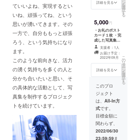
ン
使用します。
詳細を見る
を
ていいよね、実現するとい
選
択
す
いね、頑張ってね、という
る
5,000
円
思いが湧いてきます。その
・お礼のポスト
一方で、自分ももっと頑張
カード１枚 ・完
成した写真集
ろう、という気持ちになり
（A5サイズで写
支援者：1人
真約70枚掲載）
ます。
お届け予定：
１冊 ・特製ス
こ
2022年09月
このような前向きな、活力
の
テッカー（A5サ
リ
タ
イズの用紙に写
ー
の湧く気持ちを多くの人と
ン
真ステッカー6枚
詳細を見る
を
選
配置）１枚 ※い
択
分かち合いたいと思い、そ
す
ずれもテーマに
る
沿って撮影した
このプロ
の具体的な活動として、写
写真を使用しま
ジェクト
す。 写真集の巻
真集を制作するプロジェク
末にサンクスク
は、
All-In方
トを続けています。
レジットを掲載
式
です。
させていただき
ます。 ※サンク
目標金額に
スクレジットに
関わらず、
つきましては、
ご支援の際、備
2022/06/30
考欄にご希望の
23:59:59
ま
お名前をご記入