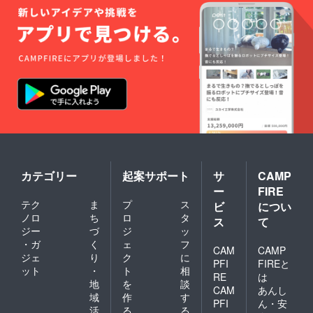
カテゴリー
起案サポート
サ
CAMP
ー
FIRE
テク
ま
プ
ス
ビ
につい
ノロ
ち
ロ
タ
ス
て
ジー
づ
ジ
ッ
・ガ
く
ェ
フ
CAM
CAMP
ジェ
り
ク
に
PFI
FIREと
ット
・
ト
相
RE
は
地
を
談
CAM
あんし
域
作
す
PFI
ん・安
活
る
る