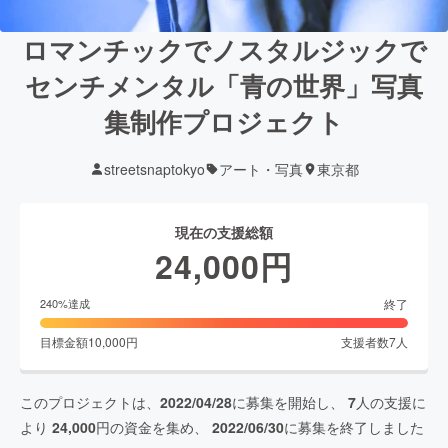
ロマンチックでノスタルジックで
センチメンタル「青の世界」写真
集制作プロジェクト
streetsnaptokyo
アート・写真
東京都
現在の支援総額
24,000
円
終了
240
%達成
目標金額
10,000
円
支援者数
7
人
このプロジェクトは、
2022/04/28
に募集を開始し、
7
人の支援に
より
24,000
円の資金を集め、
2022/06/30
に募集を終了しました