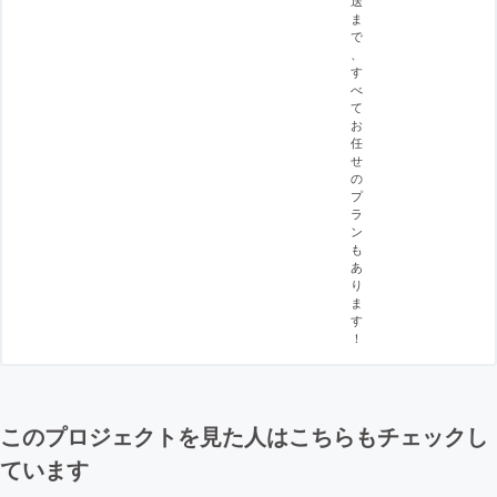
ま
で
、
す
べ
て
お
任
せ
の
プ
ラ
ン
も
あ
り
ま
す
！
このプロジェクトを見た人はこちらもチェックし
ています