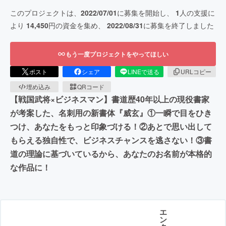
このプロジェクトは、
2022/07/01
に募集を開始し、
1
人の支援に
より
14,450
円の資金を集め、
2022/08/31
に募集を終了しました
もう一度プロジェクトをやってほしい
ポスト
シェア
LINEで送る
URLコピー
埋め込み
QRコード
【戦国武将×ビジネスマン】書道歴40年以上の現役書家
が考案した、名刺用の新書体『威玄』①一瞬で目をひき
つけ、あなたをもっと印象づける！②あとで思い出して
もらえる独自性で、ビジネスチャンスを逃さない！③書
道の理論に基づいているから、あなたのお名前が本格的
な作品に！
エ
ン