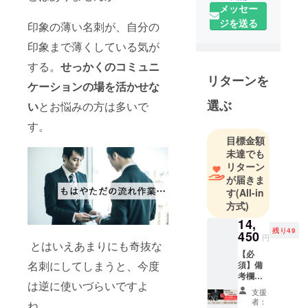
けるよう
メッセー
に。そんな
ジを送る
印象の薄い名刺が、自分の
思いを込め
印象まで薄くしている気が
て、2021年
12月、チー
する。
せっかくのコミュニ
ム「禅
リターンを
ケーションの場を活かせな
(zen)」とし
選ぶ
い
とお悩みの方は多いで
て活動を開
始しまし
す。
た。禅の世
目標金額
界では、
未達でも
リターン
「心を軽く
が届きま
する方法
す
(All-in
は、世間の
方式)
価値観や物
14,
差しを捨て
残り49
450
円
ること」と
とはいえあまりにも奇抜な
【必
いう言葉が
名刺にしてしまうと、今度
須】備
あるそうで
考欄
は逆に使いづらいですよ
に、筆
す。常識に
支援
文字で
者：
とらわれ
ね。