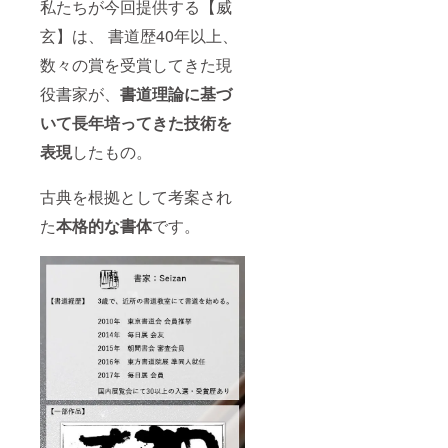
私たちが今回提供する【威
玄】は、 書道歴40年以上、
数々の賞を受賞してきた現
役書家が、
書道理論に基づ
いて長年培ってきた技術を
表現
したもの。
古典を根拠として考案され
た
本格的な書体
です。