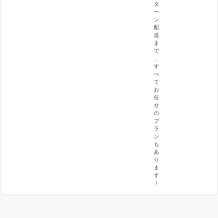
タ
ー
ン
配
送
ま
で
、
す
べ
て
お
任
せ
の
プ
ラ
ン
も
あ
り
ま
す
！