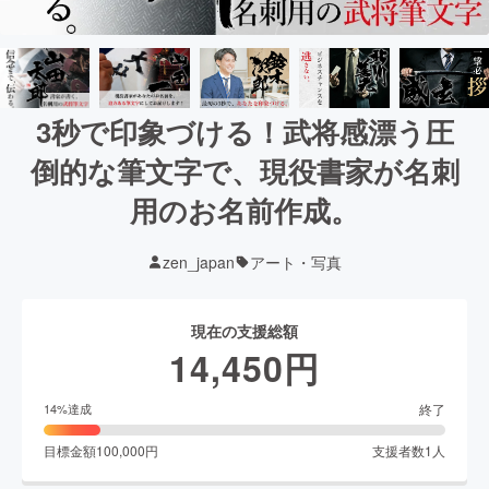
3秒で印象づける！武将感漂う圧
倒的な筆文字で、現役書家が名刺
用のお名前作成。
zen_japan
アート・写真
現在の支援総額
14,450
円
終了
14
%達成
目標金額
100,000
円
支援者数
1
人