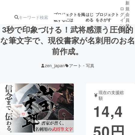
新
ロ
規
グ
会
プロジェクトを掲
はじ
プロジェクト
/
載するには
める
をさがす
イ
員
ン
登
3秒で印象づける！武将感漂う圧倒的
録
な筆文字で、現役書家が名刺用のお名
前作成。
人気のプロ
注目のリ
注目の新着プロ
募集終了が近いプ
もうすぐ公開
ジェクト
ターン
ジェクト
ロジェクト
されます
zen_japan
アート・写真
アート・写真
音楽
現在の支援総
テクノロジー・ガジェット
ゲーム・サ
額
14,4
映像・映画
書籍・雑誌
50
円
ビジネス・起業
チャレンジ