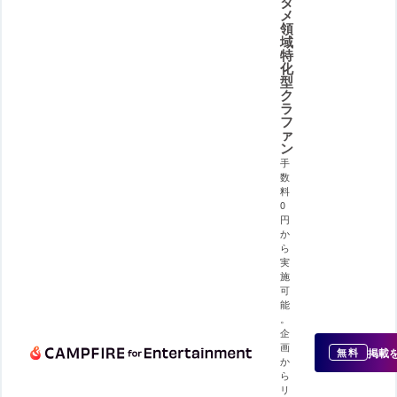
タ
メ
領
域
特
化
型
ク
ラ
フ
ァ
ン
手
数
料
0
円
か
ら
実
施
可
能
。
企
画
掲載
無料
か
ら
リ