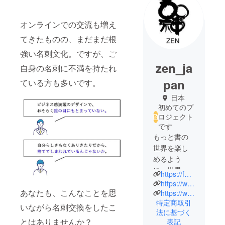
オンラインでの交流も増え
てきたものの、まだまだ根
強い名刺文化。ですが、ご
zen_ja
自身の名刺に不満を持たれ
pan
ている方も多いです。
日本
初めてのプ
ロジェクト
です
もっと書の
世界を楽し
めるよう
に。世界
https://funnybunny405.com/
に、日本ら
https://www.instagram.com/zen_shodo/
あなたも、こんなことを思
しい和の
https://www.facebook.com/zen.shodo
特定商取引
かっこよさ
いながら名刺交換をしたこ
法に基づく
を広めてい
とはありませんか？
表記