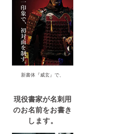
新書体『威玄』で、
現役書家が名刺用
のお名前をお書き
します。