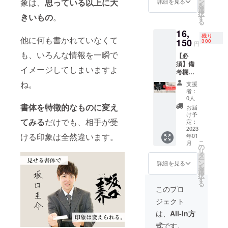
原則行
ン
象は、
思っている以上に大
詳細を見る
を
ネーム
いませ
選
択
やハン
きいもの
。
ん。ま
す
る
ドル
た、名
16,
ネーム
刺デザ
残り
他に何も書かれていなくて
でも
150
インの
300
円
可。 ※
作成
も、いろんな情報を一瞬で
【必
旧字体
や、入
須】備
が含ま
稿デー
イメージしてしまいますよ
考欄
れる場
タの作
に、筆
合に
成及び
ね。
支援
文字で
は、ど
サポー
者：
書いて
の文字
トは
0人
ほしい
が旧字
書体を特徴的なものに変え
行って
お届
お名前
体かも
おりま
け予
を、1つ
てみる
だけでも、相手が受
合わせ
定：
せんの
だけご
2023
てご記
で、ご
ける印象は全然違います。
年01
記入く
入くだ
了承く
こ
月
ださ
さい。
の
ださ
リ
い。 ※
※修正は
タ
い。 ※
ー
ニック
原則行
ン
購入後5
詳細を見る
を
ネーム
いませ
選
日以内
択
やハン
ん。ま
す
に、
る
ドル
た、名
CANPFI
このプロ
ネーム
刺デザ
REの
ジェクト
でも
インの
メッ
可。 ※
作成
セージ
は、
All-In方
旧字体
や、入
機能よ
式
です。
が含ま
稿デー