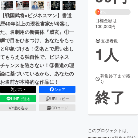
まちづくり・地域活性化
14%
【戦国武将×ビジネスマン】書道
目標金額は
歴40年以上の現役書家が考案し
100,000円
CAMPFIRE for Social Good
CAMPFIRE Creation
た、名刺用の新書体『威玄』①一
CAMPFIREふるさと納税
machi-ya
コミュニティ
瞬で目をひきつけ、あなたをもっ
支援者数
1
人
と印象づける！②あとで思い出し
てもらえる独自性で、ビジネス
チャンスを逃さない！③書道の理
論に基づいているから、あなたの
募集終了まで残
お名前が本格的な作品に！
り
終了
ポスト
シェア
LINEで送る
URLコピー
埋め込み
QRコード
このプロジェクトは、