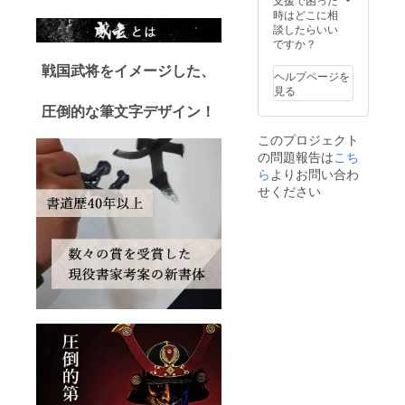
了承く
せ。
時はどこに相
ださ
談したらいい
い。 ※
ですか？
購入後5
戦国武将をイメージした、
日以内
ヘルプページを
に、
見る
CANPFI
圧倒的な筆文字デザイン！
REの
メッ
このプロジェクト
セージ
の問題報告は
こち
機能よ
り確認
ら
よりお問い合わ
メッ
せください
セージ
を送り
ますの
で、必
ずご確
認くだ
さいま
せ。