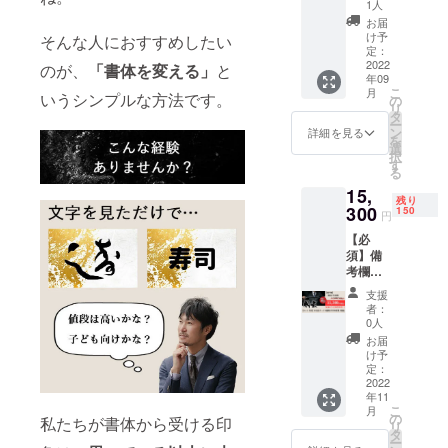
書いて
1人
ず、皆さま
ほしい
お届
お名前
がわくわく
け予
そんな人におすすめしたい
を、1つ
定：
するような
だけご
2022
のが、
「書体を変える」
と
年09
企画をして
記入く
こ
月
ださ
いうシンプルな方法です。
の
いけたらと
リ
い。 ※
タ
思っていま
ー
ニック
ン
詳細を見る
を
ネーム
す。どうぞ
選
択
やハン
す
よろしくお
る
ドル
願い致しま
15,
ネーム
残り
でも
300
す。
150
円
可。 ※
【必
旧字体
須】備
が含ま
考欄
れる場
に、筆
合に
支援
文字で
は、ど
者：
書いて
の文字
0人
ほしい
が旧字
お届
お名前
体かも
け予
を、1つ
合わせ
定：
だけご
2022
てご記
年11
記入く
入くだ
こ
月
ださ
さい。
の
私たちが書体から受ける印
リ
い。 ※
※修正は
タ
ー
ニック