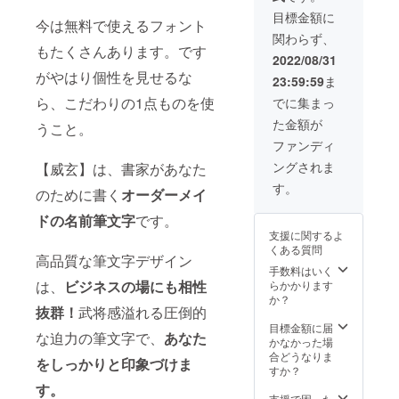
り確認
れる場
タの作
メッ
目標金額に
今は無料で使えるフォント
合に
成及び
セージ
関わらず、
は、ど
サポー
を送り
もたくさんあります。です
の文字
トは
ますの
2022/08/31
が旧字
行って
で、必
がやはり個性を見せるな
23:59:59
ま
体かも
おりま
ずご確
合わせ
せんの
認くだ
ら、こだわりの1点ものを使
でに集まっ
てご記
で、ご
さいま
た金額が
入くだ
うこと。
了承く
せ。
さい。
ださ
ファンディ
※修正は
い。 ※
ングされま
【威玄】は、書家があなた
原則行
購入後5
いませ
日以内
す。
のために書く
オーダーメイ
ん。ま
に、
た、名
CANPFI
ドの名前筆文字
です。
刺デザ
REの
支援に関するよ
インの
メッ
くある質問
作成
セージ
高品質な筆文字デザイン
や、入
機能よ
手数料はいく
稿デー
り確認
は、
ビジネスの場にも相性
らかかります
タの作
メッ
か？
抜群！
武将感溢れる圧倒的
成及び
セージ
サポー
を送り
目標金額に届
な迫力の筆文字で、
あなた
トは
ますの
かなかった場
行って
で、必
合どうなりま
をしっかりと印象づけま
おりま
ずご確
すか？
せんの
認くだ
す。
で、ご
さいま
支援で困った