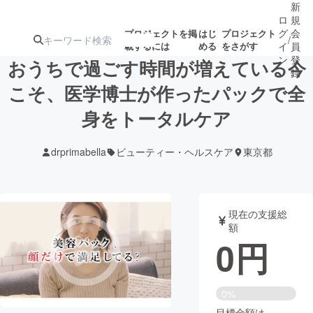
新
ロ
規
グ
会
プロジェクトを掲
はじ
プロジェクト
/
載するには
める
をさがす
イ
員
ン
登
おうちで過ごす時間が増えている今
録
こそ、医学博士が作ったパックで全
身をトータルケア
人気のプロ
注目のリ
注目の新着プロ
募集終了が近いプ
もうすぐ公開
ジェクト
ターン
ジェクト
ロジェクト
されます
drprimabella
ビューティー・ヘルスケア
東京都
アート・写真
音楽
現在の支援総
テクノロジー・ガジェット
ゲーム・サ
額
0
円
映像・映画
書籍・雑誌
0%
ビジネス・起業
チャレンジ
目標金額は