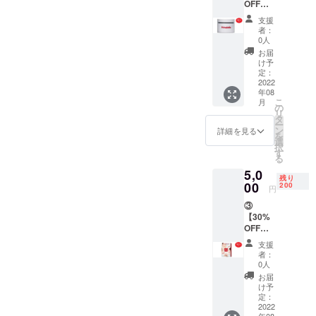
OFF】
量：
オール
50g
支援
インワ
31種類
者：
ンゲル
の培養
0人
とフェ
液成分
お届
イス
配合
け予
パック
【★バ
定：
の２点
2022
ラのプ
年08
セット
リザー
こ
月
【★プ
ブドフ
の
リ
リマベ
ラワー
タ
ー
ラオー
★】葉
ン
詳細を見る
を
ルイン
も茎も
選
択
ワンゲ
プリ
す
る
ル】内
ザーブ
5,0
容量：
ドフラ
残り
50g【★
00
ワーに
200
円
フェイ
なって
③
スパッ
いま
【30%
ク2枚】
す。通
OFF】
内容
常は１
プリマ
量：
年ほど
支援
ベラ
フェイ
保存で
者：
パック
ス2枚
きま
0人
シート
(各々
す。良
お届
にフェ
27ml)
好な環
け予
イス
定：
境下の
パック1
2022
場合、