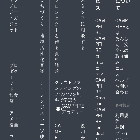
ビ
につい
ノロ
ち
ロ
タ
ス
て
ジー
づ
ジ
ッ
・ガ
く
ェ
フ
CAM
CAMP
ジェ
り
ク
に
PFI
FIREと
ット
・
ト
相
RE
は
地
を
談
CAM
あんし
域
作
す
PFI
ん・安
活
る
る
RE
全への
性
資
コ
取り組
化
料
ミュ
み
プロ
音
請
ニ
ニュー
ダク
楽
求
ティ
ス
ト
CAM
ヘルプ
クラウドファ
フー
チ
PFI
お問い
ンディングの
ド・
ャ
RE
合わせ
ノウハウを無
飲食
レ
Crea
料で学ぼう
店
ン
tion
各種規定
CAMPFIRE
ジ
CAM
アカデミー
アニ
ス
利用規
PFI
メ・
ポ
約
RE
漫画
ー
CA
説
細則
for
ツ
MP
明
プライ
Soci
ファ
映
FI
会
バシー
al