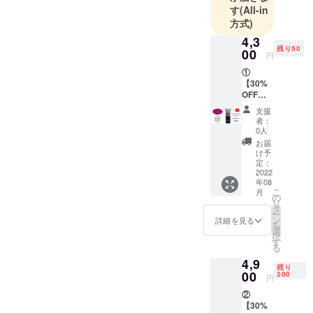
す
(All-in
方式)
4,3
残り50
00
円
①
【30%
OFF】
プリマ
支援
ベラ
者：
オール
0人
インワ
お届
ンゲル
け予
＋プリ
定：
ザーブ
2022
年08
ドフラ
こ
月
ワーを
の
リ
お届け
タ
ー
しま
ン
詳細を見る
を
す。
選
択
【★プ
す
る
リマベ
4,9
ラオー
残り
ルイン
00
200
円
ワンゲ
②
ル★】
【30%
内容