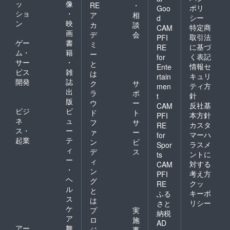
ッ
像
RE
・
ポリ
Goo
ショ
・
ア
相
シー
d
ン
映
カ
談
特定商
CAM
画
デ
会
取引法
PFI
ゲー
書
ミ
に基づ
RE
ム・
籍
ー
く表記
for
サー
・
と
情報セ
Ente
ビス
雑
は
キュリ
rtain
開発
誌
ク
サ
ティ方
men
出
ラ
ポ
針
t
版
ウ
ー
反社基
CAM
ビジ
ビ
ド
ト
本方針
PFI
ネ
ュ
フ
サ
カスタ
RE
ス・
ー
ァ
ー
マーハ
for
起業
テ
ン
ビ
ラスメ
Spor
ィ
デ
ス
ントに
ts
ー
ィ
対する
CAM
・
ン
考え方
PFI
ヘ
グ
クッ
RE
ル
と
キーポ
ふる
ス
は
リシー
さと
ケ
プ
実
納税
ア
ロ
施
AD
アー
舞
ジ
事