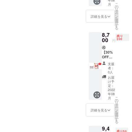
年08
枚増量
５年以
こ
月
【★プ
の
上持つ
リ
リマベ
タ
と言わ
ー
ラパッ
ン
れてい
詳細を見る
を
クシー
選
ます。
択
ト、
す
る
フェイ
8,7
スパッ
残り
クを1枚
00
200
円
増量】
④
内容
【30%
量：
OFF】
フェイ
プリマ
ス2枚
支援
ベラ
(各々
者：
オール
27ml)、
0人
インワ
腕・ひ
お届
ンゲル
じ用2枚
け予
とプリ
(80ml)
定：
マベラ
2022
、脚・
年08
パック
ひざ用2
こ
月
シート
枚
の
リ
（1枚増
(80ml)
タ
ー
量）の
、デコ
ン
詳細を見る
を
２点
ルテ＆
選
択
セット
背中用1
す
る
【★プ
枚
9,4
リマベ
(95ml)
残り50