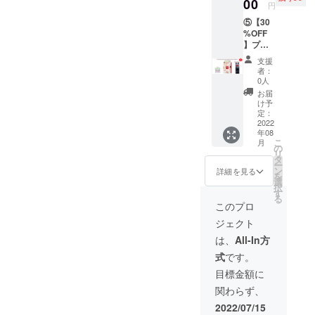
ラオー
00
（たっ
円
ルイン
ぷりの
⑤【30
ワンゲ
美容液
%OFF
ル】内
309ml
】プリ
容量：
です）
マベラ
50g
支援
オール
【★プ
者：
インワ
リマベ
0人
ンゲル
ラパッ
お届
＋ プリ
クシー
け予
マベラ
ト、
定：
パック
2022
フェイ
年08
シート
スパッ
こ
月
（フェ
クを1枚
の
リ
イス
増量】
タ
ー
パック
内容
ン
詳細を見る
を
を１枚
量：
選
択
増量）
フェイ
す
る
＋ プリ
ス2枚
このプロ
ザーブ
(各々
ジェクト
ドフラ
27ml)、
ワーを
腕・ひ
は、
All-In方
お届け
じ用2枚
式
です。
しま
(80ml)
す。
、脚・
目標金額に
【★プ
ひざ用2
関わらず、
リマベ
枚
ラオー
(80ml)
2022/07/15
ルイン