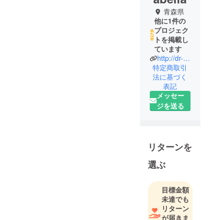
青森県
他に1件の
プロジェク
トを掲載し
ています
http://dr-primabella.com/
特定商取引
法に基づく
表記
メッセー
ジを送る
リターンを
選ぶ
目標金額
未達でも
リターン
が届きま