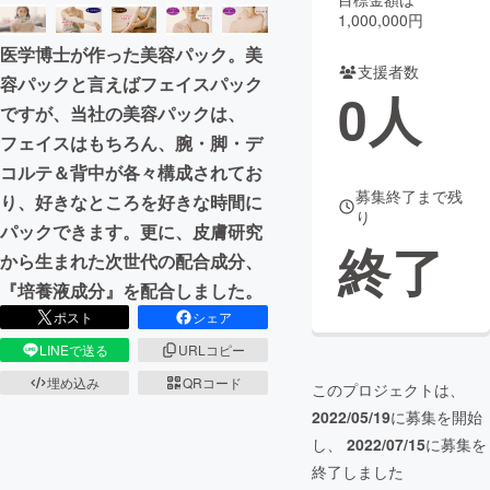
1,000,000円
まちづくり・地域活性化
医学博士が作った美容パック。美
支援者数
容パックと言えばフェイスパック
0
人
CAMPFIRE for Social Good
CAMPFIRE Creation
ですが、当社の美容パックは、
CAMPFIREふるさと納税
machi-ya
コミュニティ
フェイスはもちろん、腕・脚・デ
コルテ＆背中が各々構成されてお
募集終了まで残
り、好きなところを好きな時間に
り
パックできます。更に、皮膚研究
終了
から生まれた次世代の配合成分、
『培養液成分』を配合しました。
ポスト
シェア
LINEで送る
URLコピー
埋め込み
QRコード
このプロジェクトは、
2022/05/19
に募集を開始
し、
2022/07/15
に募集を
終了しました