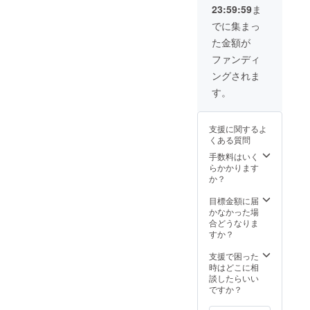
、デコ
23:59:59
ま
ワンゲ
ルテ＆
ル★】
背中用1
でに集まっ
内容
枚
た金額が
量：
(95ml)
50g
（たっ
ファンディ
31種類
ぷりの
ングされま
の培養
美容液
液成分
309ml
す。
配合
です）
【★プ
リマベ
支援に関するよ
ラパッ
くある質問
クシー
ト 、
手数料はいく
フェイ
らかかります
スパッ
か？
クを1枚
増量
目標金額に届
★】内
かなかった場
容量：
合どうなりま
フェイ
すか？
ス2枚
(各々
支援で困った
27ml)、
時はどこに相
デコル
談したらいい
テ＆背
ですか？
中用1枚
(95ml)