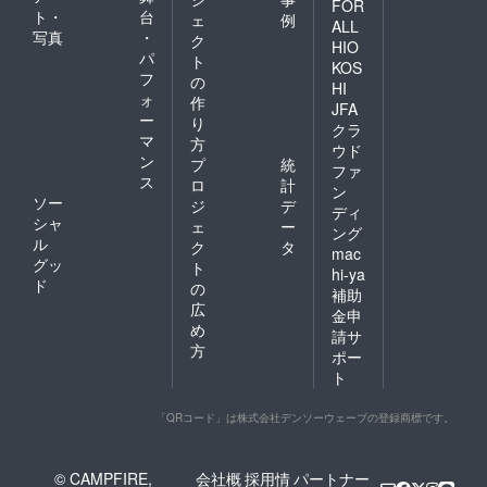
FOR
ト・
台
ェ
例
ALL
写真
・
ク
HIO
パ
ト
KOS
フ
の
HI
ォ
作
JFA
ー
り
クラ
マ
方
ウド
ン
プ
統
ファ
ス
ロ
計
ン
ソー
ジ
デ
ディ
シャ
ェ
ー
ング
ル
ク
タ
mac
グッ
ト
hi-ya
ド
の
補助
広
金申
め
請サ
方
ポー
ト
「QRコード」は株式会社デンソーウェーブの登録商標です。
© CAMPFIRE,
会社概
採用情
パートナー