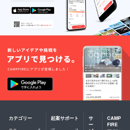
常は１
年ほど
保存で
きま
す。良
好な環
境下の
場合、
５年以
上持つ
と言わ
れてい
ます。
カテゴリー
起案サポート
サ
CAMP
ー
FIRE
テク
ま
プ
ス