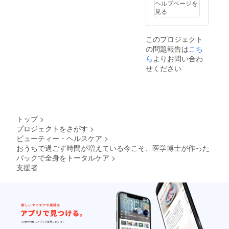
ヘルプページを
、腕・
見る
ひじ用2
枚
(80ml)
このプロジェクト
、脚・
の問題報告は
こち
ひざ用2
枚
ら
よりお問い合わ
(80ml)
せください
（たっ
ぷりの
美容液
309ml
で
す）。
トップ
>
【★バ
プロジェクトをさがす
>
ラのプ
ビューティー・ヘルスケア
>
リザー
ブドフ
おうちで過ごす時間が増えている今こそ、医学博士が作った
ラワー
パックで全身をトータルケア
>
★】葉
支援者
も茎も
プリ
ザーブ
ドフラ
ワーに
なって
いま
す。通