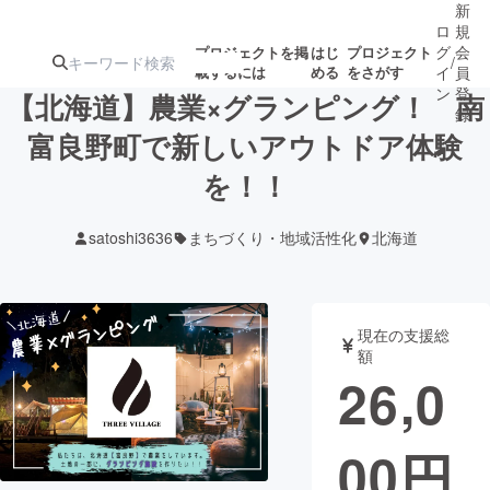
新
ロ
規
グ
会
プロジェクトを掲
はじ
プロジェクト
/
載するには
める
をさがす
イ
員
ン
登
【北海道】農業×グランピング！ 南
録
富良野町で新しいアウトドア体験
を！！
人気のプロ
注目のリ
注目の新着プロ
募集終了が近いプ
もうすぐ公開
ジェクト
ターン
ジェクト
ロジェクト
されます
satoshi3636
まちづくり・地域活性化
北海道
アート・写真
音楽
現在の支援総
テクノロジー・ガジェット
ゲーム・サ
額
26,0
映像・映画
書籍・雑誌
00
円
ビジネス・起業
チャレンジ