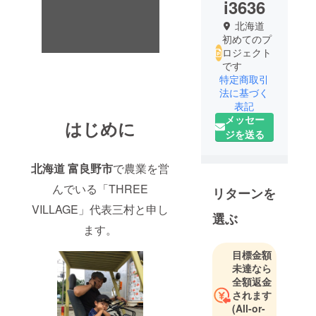
i3636
北海道
初めてのプ
ロジェクト
です
特定商取引
法に基づく
表記
メッセー
はじめに
ジを送る
北海道 富良野市
で農業を営
んでいる「THREE
リターンを
VILLAGE」代表三村と申し
選ぶ
ます。
目標金額
未達なら
全額返金
されます
(All-or-