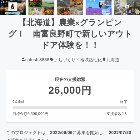
【北海道】農業×グランピン
グ！ 南富良野町で新しいアウト
ドア体験を！！
satoshi3636
まちづくり・地域活性化
北海道
現在の支援総額
26,000
円
終了
0
%達成
目標金額
6,500,000
円
支援者数
2
人
このプロジェクトは、
2022/06/06
に募集を開始し、
2022/07/30
に募集を終了しました