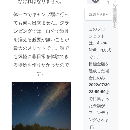
なければなりません。
こ
月
量：
の
リ
L\1.5kg
タ
ー
前後 ・
体一つでキャンプ場に行っ
ン
詳細を見る
を
保存方
選
択
ても何も出来ません。
グラ
法：冷
す
る
蔵にて
このプロ
ンピング
では、自分で道具
保存 ・
ジェクト
お礼の
を揃える必要が無いことが
メッ
は、All-or-
セージ
最大のメリットです。誰で
Nothing方式
も気軽に非日常を体験でき
です。
目標金額を
る場所を作りたかったので
達成した場
す。
合にのみ、
2022/07/30
23:59:59
ま
でに集まっ
た金額が
ファンディ
ングされま
す。