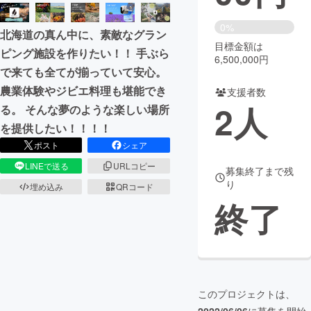
まちづくり・地域活性化
0%
北海道の真ん中に、素敵なグラン
目標金額は
ピング施設を作りたい！！ 手ぶら
6,500,000円
CAMPFIRE for Social Good
CAMPFIRE Creation
で来ても全てが揃っていて安心。
CAMPFIREふるさと納税
machi-ya
コミュニティ
農業体験やジビエ料理も堪能でき
支援者数
2
人
る。 そんな夢のような楽しい場所
を提供したい！！！！
ポスト
シェア
LINEで送る
URLコピー
募集終了まで残
り
埋め込み
QRコード
終了
このプロジェクトは、