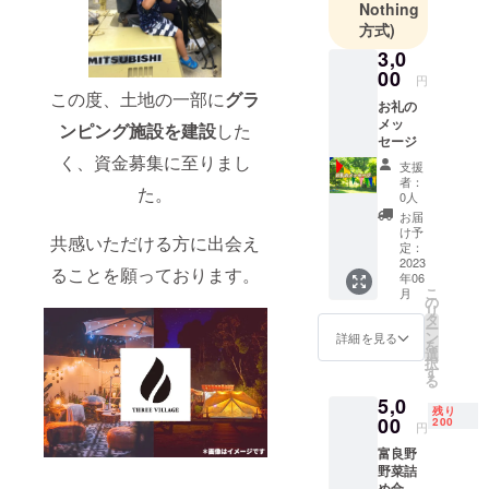
Nothing
方式)
3,0
00
円
この度、土地の一部に
グラ
お礼の
メッ
ンピング施設を建設
した
セージ
く、資金募集に至りまし
支援
者：
た。
0人
お届
け予
共感いただける方に出会え
定：
2023
ることを願っております。
年06
こ
月
の
リ
タ
ー
ン
詳細を見る
を
選
択
す
る
5,0
残り
00
200
円
富良野
野菜詰
め合わ