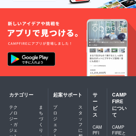
カテゴリー
起案サポート
サ
CAMP
ー
FIRE
テク
ま
プ
ス
ビ
につい
ノロ
ち
ロ
タ
ス
て
ジー
づ
ジ
ッ
・ガ
く
ェ
フ
CAM
CAMP
ジェ
り
ク
に
PFI
FIREと
ット
・
ト
相