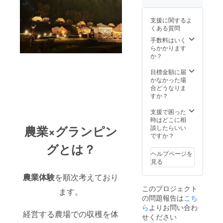
支援に関するよ
くある質問
手数料はいく
らかかります
か？
目標金額に届
かなかった場
合どうなりま
すか？
支援で困った
時はどこに相
農業×グランピン
談したらいい
ですか？
グとは？
ヘルプページを
見る
農業体験
を順次考えており
このプロジェクト
ます。
の問題報告は
こち
ら
よりお問い合わ
経営する農場での収穫を体
せください