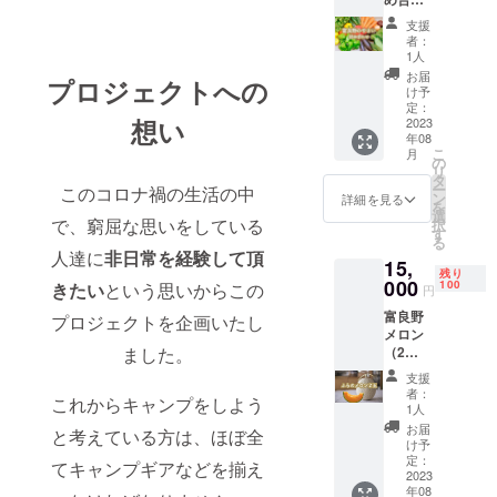
せ（内
支援
容はそ
者：
の時期
1人
の野
お届
プロジェクトへの
菜） ・
け予
原産国/
定：
想い
産地：
2023
年08
北海道
こ
月
富良野
の
リ
市 ・サ
タ
ー
このコロナ禍の生活の中
イズ/重
ン
詳細を見る
を
量：
選
で、窮屈な思いをしている
択
10kg詰
す
る
め合わ
人達に
非日常を経験して頂
15,
せ ・保
残り
存方
000
100
きたい
という思いからこの
円
法：冷
富良野
蔵にて
プロジェクトを企画いたし
メロン
保存 ・
ました。
（2
お礼の
玉）・
メッ
支援
・原産
セージ
者：
これからキャンプをしよう
国/産
1人
地：北
お届
と考えている方は、ほぼ全
海道富
け予
良野市
定：
てキャンプギアなどを揃え
・サイ
2023
年08
ズ/重