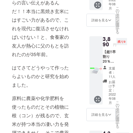
めにお
らの言い伝えがあるん
年08
料・消
召し上
こ
月
費税込
がりく
の
だ！！本当に黒焼き玄米に
リ
み ■原
ださ
タ
ー
材料 赤
はすごい力があるので、こ
い。 ■
ン
詳細を見る
を
米玄米
配送 ク
選
択
れを現代に復活させなけれ
100％
リック
す
る
（福岡
ポスト
ばいけない！と、食養家の
3,8
県糸島
(郵便)で
残り9
市） ■
90
お届け
円
友人が熱心に父のもとを訪
保存方
しま
【超!!早
法 直射
す。
れたのが35年前。
割り
日光を
20％OF
避け常
F ※先
温で保
はてさてどうやって作った
支援
着20名
存し、
者：
様限
らよいものかと研究を始め
開封後
11人
定】 ■
はお早
お届
ました。
内容量
めにお
け予
2ｇ×32
召し上
定：
パック
2022
がりく
原料に農薬や化学肥料を
年08
（箱入
ださ
こ
月
り）※送
い。 ■
の
使ったものだとその植物に
リ
料・消
配送 ク
タ
ー
費税込
リック
ン
根（コン）が残るので、玄
詳細を見る
を
み ■原
ポスト
選
択
材料 赤
米が持つ本当の凄い力を発
(郵便)で
す
る
米玄米
お届け
揮できません。そこで農薬
100％
します