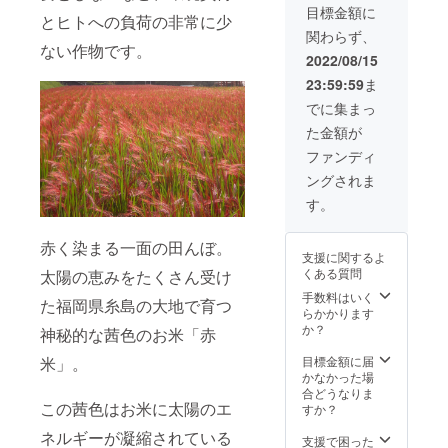
保存方
い。公
目標金額に
とヒトへの負荷の非常に少
法 直射
序良俗
関わらず、
日光を
に反す
ない作物です。
避け常
る内
2022/08/15
温で保
容、法
23:59:59
ま
存し、
令に違
開封後
反する
でに集まっ
はお早
内容な
た金額が
めにお
どはお
召し上
受けで
ファンディ
がりく
きませ
ングされま
ださ
ん。
い。 ■
②■原材
す。
配送 ヤ
料 赤米
マト宅
玄米
赤く染まる一面の田んぼ。
急便で
100％
支援に関するよ
お届け
（福岡
くある質問
太陽の恵みをたくさん受け
しま
県糸島
す。
市） ■
手数料はいく
た福岡県糸島の大地で育つ
保存方
らかかります
法 直射
か？
神秘的な茜色のお米「赤
日光を
避け常
目標金額に届
米」。
温で保
かなかった場
存し、
合どうなりま
この茜色はお米に太陽のエ
開封後
すか？
はお早
ネルギーが凝縮されている
めにお
支援で困った