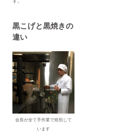
す。
黒こげと黒焼きの
違い
会長が全て手作業で焙煎して
います