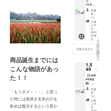
り
保存方
10％OF
法 直射
F ※先
日光を
支援
着20名
避け常
者：
様限
温で保
1人
定】 ■
存し、
お届
内容量
開封後
け予
2ｇ×10
はお早
定：
パック
2022
めにお
年08
（箱入
召し上
こ
月
り）※送
がりく
の
リ
料・消
ださ
タ
ー
費税込
い。 ■
ン
詳細を見る
を
み ■原
配送 ク
選
択
材料 赤
リック
す
商品誕生までには
る
米玄米
ポスト
1,5
100％
(郵便)で
こんな物語があっ
（福岡
40
お届け
円
県糸島
しま
【CAM
た！！
市） ■
す。
PFIRE
保存方
割
法 直射
5％OFF
日光を
支援
「もうダメ・・・」と思っ
】 ■内
避け常
者：
容量 2
温で保
1人
た時には黒焼き玄米の汁を
ｇ×10
存し、
お届
パック
開封後
け予
飲めば復活するという昔か
（箱入
はお早
定：
り）※送
2022