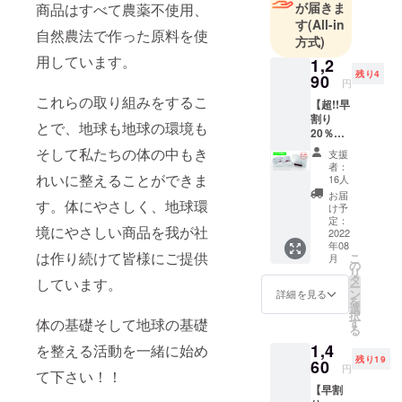
が届きま
プリメント
商品はすべて農薬不使⽤、
す
(All-in
事業。「体
⾃然農法で作った原料を使
方式)
の基礎がと
⽤しています。
1,2
とのう」を
残り4
90
円
突き詰めて
これらの取り組みをするこ
【超!!早
いくと、心
割り
と体の関係
とで、地球も地球の環境も
20％OF
は、地球環
F ※先
そして私たちの体の中もき
支援
着20名
境と全く同
者：
様限
れいに整えることができま
16人
じ事。
定】 ■
お届
今は娘であ
す。体にやさしく、地球環
内容量
け予
2ｇ×10
定：
る私が未来
境にやさしい商品を我が社
パック
2022
の子供たち
年08
（箱入
は作り続けて皆様にご提供
こ
月
り）※送
の為に奮闘
の
リ
料・消
タ
しています。
中！！
ー
費税込
ン
詳細を見る
を
み ■原
選
択
材料 赤
す
体の基礎そして地球の基礎
る
米玄米
1,4
100％
を整える活動を⼀緒に始め
残り19
（福岡
60
円
て下さい！！
県糸島
【早割
市） ■