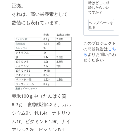
召し上
時はどこに相
証拠。
がりく
談したらいい
ださ
ですか？
それは、高い栄養素として
い。 ■
配送 ク
数値にも表れています。
ヘルプページを
リック
見る
ポスト
(郵便)で
お届け
このプロジェクト
しま
の問題報告は
こち
す。
ら
よりお問い合わ
せください
赤米100ｇ中（たんぱく質
6.2ｇ、食物繊維4.2ｇ、カル
シウム9r、鉄1.4r、ナトリウ
ム1r、ビタミンＥ1.9r、ナイ
アシン7.2r、ビタミンＢ1