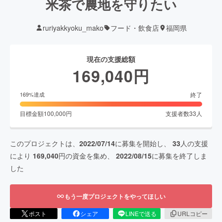
米茶で農地を守りたい
ruriyakkyoku_mako
フード・飲食店
福岡県
現在の支援総額
169,040
円
終了
169
%達成
目標金額
100,000
円
支援者数
33
人
このプロジェクトは、
2022/07/14
に募集を開始し、
33
人の支援
により
169,040
円の資金を集め、
2022/08/15
に募集を終了しま
した
もう一度プロジェクトをやってほしい
ポスト
シェア
LINEで送る
URLコピー