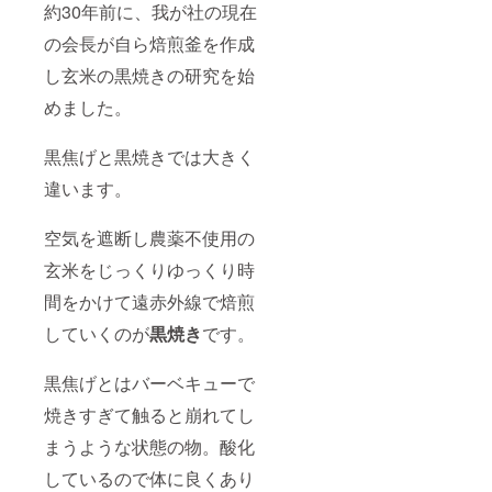
約30年前に、我が社の現在
の会長が自ら焙煎釜を作成
し玄米の黒焼きの研究を始
めました。
黒焦げと黒焼きでは大きく
違います。
空気を遮断し農薬不使用の
玄米をじっくりゆっくり時
間をかけて遠赤外線で焙煎
していくのが
黒焼き
です。
黒焦げとはバーベキューで
焼きすぎて触ると崩れてし
まうような状態の物。酸化
しているので体に良くあり