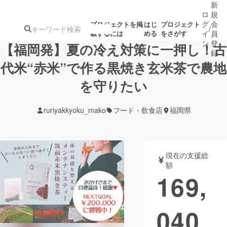
新
ロ
規
グ
会
プロジェクトを掲
はじ
プロジェクト
/
載するには
める
をさがす
イ
員
ン
登
【福岡発】夏の冷え対策に一押し！古
録
代米“赤米”で作る黒焼き玄米茶で農地
を守りたい
人気のプロ
注目のリ
注目の新着プロ
募集終了が近いプ
もうすぐ公開
ジェクト
ターン
ジェクト
ロジェクト
されます
ruriyakkyoku_mako
フード・飲食店
福岡県
アート・写真
音楽
現在の支援総
テクノロジー・ガジェット
ゲーム・サ
額
169,
映像・映画
書籍・雑誌
040
ビジネス・起業
チャレンジ