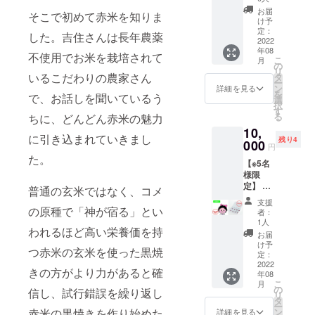
ｇ×32
存し、
お届
そこで初めて赤米を知りま
パック
開封後
け予
（箱入
はお早
定：
した。吉住さんは長年農薬
り）※送
2022
めにお
年08
料・消
召し上
不使用でお米を栽培されて
こ
月
費税込
がりく
の
リ
み ■原
ださ
いるこだわりの農家さん
タ
ー
材料 赤
い。 ■
ン
詳細を見る
を
で、お話しを聞いているう
米玄米
配送 ク
選
択
100％
リック
す
る
ちに、どんどん赤米の魅力
（福岡
ポスト
10,
県糸島
(郵便)で
に引き込まれていきまし
残り4
市） ■
000
お届け
円
保存方
します
た。
【※5名
法 直射
様限
日光を
定】 ①
避け常
普通の玄米ではなく、コメ
お悩み
温で保
支援
相談 1
存し、
の原種で「神が宿る」とい
者：
時間
開封後
1人
われるほど高い栄養価を持
（健康
はお早
お届
のこ
めにお
け予
つ赤米の玄米を使った黒焼
と、子
召し上
定：
育ての
2022
がりく
きの方がより力があると確
年08
こと、
ださ
こ
月
恋愛、
い。 ■
の
信し、試行錯誤を繰り返し
リ
九星気
配送 ク
タ
ー
学など
リック
ン
赤米の黒焼きを作り始めた
詳細を見る