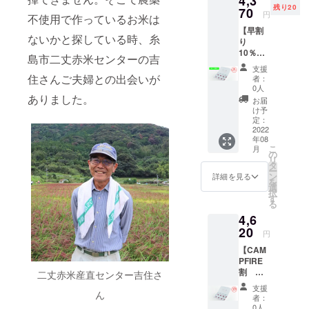
4,3
残り20
（福岡
70
円
不使用で作っているお米は
県糸島
【早割
市） ■
ないかと探している時、糸
り
保存方
10％OF
法 直射
島市二丈赤米センターの吉
F ※先
日光を
支援
着20名
避け常
住さんご夫婦との出会いが
者：
様限
温で保
0人
定】 ■
ありました。
存し、
お届
内容量
開封後
け予
2ｇ×32
はお早
定：
パック
2022
めにお
年08
（箱入
召し上
こ
月
り）※送
がりく
の
リ
料・消
ださ
タ
ー
費税込
い。 ■
ン
詳細を見る
を
み ■原
配送 ク
選
択
材料 赤
リック
す
る
米玄米
ポスト
4,6
100％
(郵便)で
（福岡
20
お届け
円
県糸島
します
【CAM
市） ■
PFIRE
保存方
割
法 直射
二丈赤米産直センター吉住さ
5％OFF
日光を
支援
】 ■内
ん
避け常
者：
容量 2
温で保
0人