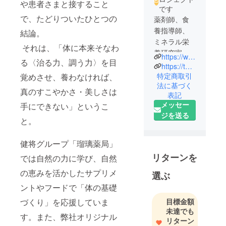
や患者さまと接すること
です
で、たどりついたひとつの
薬剤師、食
養指導師、
結論。
ミネラル栄
それは、「体に本来そなわ
養研究家で3
https://www.ruri-yakkyoku.jp/
る〈治る力、調う力〉を目
児の母。
https://totono-u.net/index.html
医療は発達
特定商取引
覚めさせ、養わなければ、
法に基づく
しているの
真のすこやかさ・美しさは
表記
に病人が増
メッセー
手にできない」というこ
えているの
ジを送る
はおかし
と。
い。何とか
しなけれ
健将グループ「瑠璃薬局」
ば！！と44
リターンを
では自然の力に学び、自然
年前に薬剤
の恵みを活かしたサプリメ
選ぶ
師である母
の「愛」か
ントやフードで「体の基礎
ら始まった
目標金額
づくり」を応援していま
「命」にこ
未達でも
す。また、弊社オリジナル
だわったサ
リターン