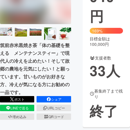
円
まちづくり・地域活性化
CAMPFIRE for Social Good
CAMPFIRE Creation
169%
CAMPFIREふるさと納税
machi-ya
コミュニティ
目標金額は
100,000円
筑前赤米黒焼き茶「体の基礎を整
える メンテナンスティー」で現
支援者数
代人の冷えを止めたい！そして故
33
人
郷の農地を元気にしたい！と願っ
ています。甘いものがお好きな
方、冷えが気になる方にお勧めの
募集終了まで残
一品です。
り
ポスト
シェア
終了
LINEで送る
URLコピー
埋め込み
QRコード