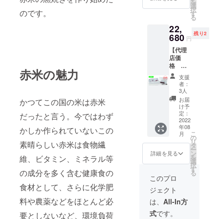
を
色々）
ポスト
選
択
＆ ②2
のです。
(郵便)で
す
る
ｇ×32
お届け
22,
パック
します
残り2
（箱入
680
円
り）
【代理
①※１時
店価
間 瑠
格
璃薬局
赤米の魅力
30％OF
公式HP
支援
F ※5名
のオン
者：
様限
ライン
3人
定】 ■
健康相
お届
かつてこの国の米は赤米
内容量
談にて
け予
2ｇ×10
※お願
定：
だったと言う。今ではわず
パック
2022
い 必
年08
（箱入
ず備考
かしか作られていないこの
こ
月
り）×20
欄に、
の
リ
素晴らしい赤米は食物繊
個 ※送
相談内
タ
ー
料・消
容(簡単
ン
詳細を見る
を
維、ビタミン、ミネラル等
費税込
に)と生
選
択
み ■原
年月日
す
の成分を多く含む健康食の
る
材料 赤
(九星気
このプロ
米玄米
学に使
食材として、さらに化学肥
ジェクト
100％
用しま
（福岡
す)を記
料や農薬などをほとんど必
は、
All-In方
県糸島
載して
式
です。
市） ■
要としないなど、環境負荷
くださ