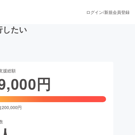
ログイン
/
新規会員登録
行したい
うすぐ公開されます
支援総額
プロダクト
9,000
円
ファッション
スポーツ
00,000円
数
ア
ソーシャルグッド
人