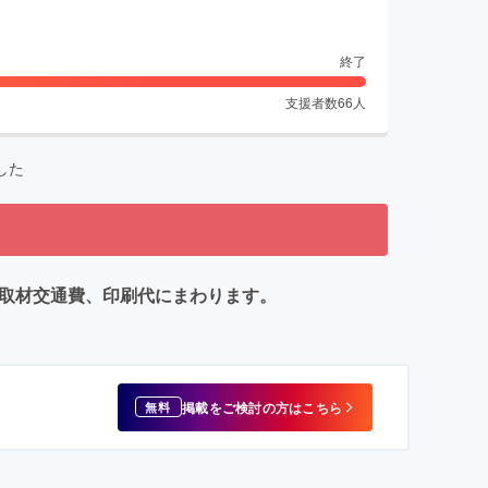
終了
支援者数
66
人
した
費用は取材交通費、印刷代にまわります。
掲載をご検討の方はこちら
無料