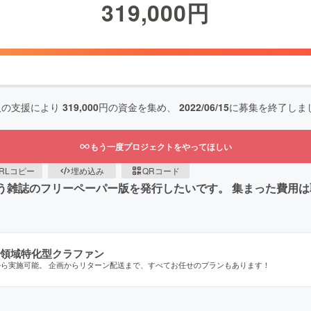
319,000
円
人の支援により
319,000
円の資金を集め、
2022/06/15
に募集を終了しま
もう一度プロジェクトをやってほしい
RLコピー
埋め込み
QRコード
azineという雑誌のフリーペーパー版を発行したいです。 集まった
領域特化型クラファン
から実施可能。 企画からリターン配送まで、すべてお任せのプランもあります！