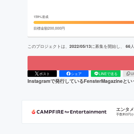
159
%達成
目標金額
200,000
円
このプロジェクトは、
2022/05/13
に募集を開始し、
66
ポスト
シェア
LINEで送る
U
Instagramで発行しているFensterMag
エンタメ
手数料0円