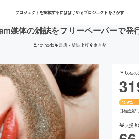
プロジェクトを掲載するには
はじめる
プロジェクトをさがす
tagram媒体の雑誌をフリーペーパーで発
notihodo
書籍・雑誌出版
東京都
注目のリターン
注目の新着プロジェクト
募集終了が近いプロジェクト
も
現在の
音楽
舞台・パフォーマンス
31
ゲーム・サービス開発
フード・飲食店
159%
書籍・雑誌出版
アニメ・漫画
目標金額は2
支援者
チャレンジ
ビューティー・ヘルスケ
66