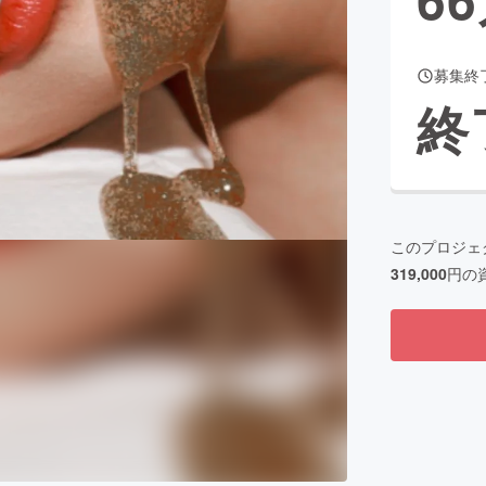
募集終
CAMPFIRE for Social Good
CAMPFIRE Creation
終
CAMPFIREふるさと納税
machi-ya
コミュニティ
このプロジェ
319,000
円の