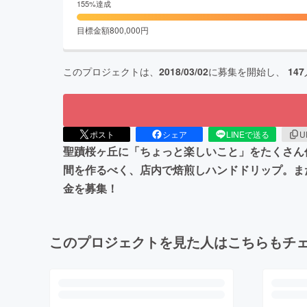
155
%達成
目標金額
800,000
円
このプロジェクトは、
2018/03/02
に募集を開始し、
147
ポスト
シェア
LINEで送る
U
聖蹟桜ヶ丘に「ちょっと楽しいこと」をたくさん
間を作るべく、店内で焙煎しハンドドリップ。ま
金を募集！
このプロジェクトを見た人はこちらもチ