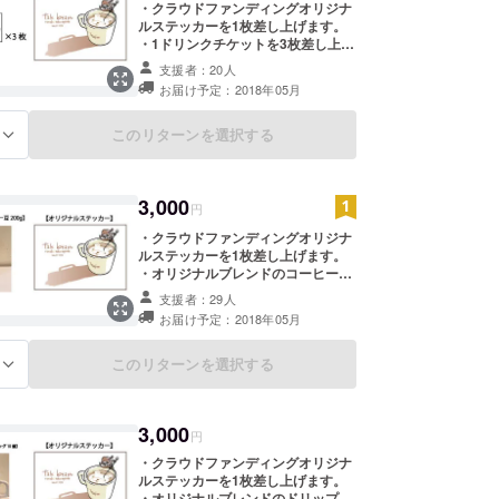
・クラウドファンディングオリジナ
ルステッカーを1枚差し上げます。
・1ドリンクチケットを3枚差し上げ
ます。 ※デザインや仕様につきまし
支援者：20人
ては変更になる可能性がございま
お届け予定：2018年05月
す。 ※tak beans店舗で使用可 ※有効
期限なし
このリターンを選択する
る
3,000
円
・クラウドファンディングオリジナ
ルステッカーを1枚差し上げます。
・オリジナルブレンドのコーヒー豆
(お好みの挽き方も可)を200g差し上
支援者：29人
げます。 ※デザインや仕様につきま
お届け予定：2018年05月
しては変更になる可能性がございま
す。
このリターンを選択する
る
3,000
円
・クラウドファンディングオリジナ
ルステッカーを1枚差し上げます。
・オリジナルブレンドのドリップ