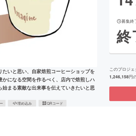
募集終
CAMPFIRE for Social Good
CAMPFIRE Creation
終
CAMPFIREふるさと納税
machi-ya
コミュニティ
このプロジェ
りたいと思い、自家焙煎コーヒーショップを
1,246,158
円
豊かになる空間を作るべく、店内で焙煎しハ
ら始まる素敵な出来事を伝えていきたいと思
ピー
埋め込み
QRコード