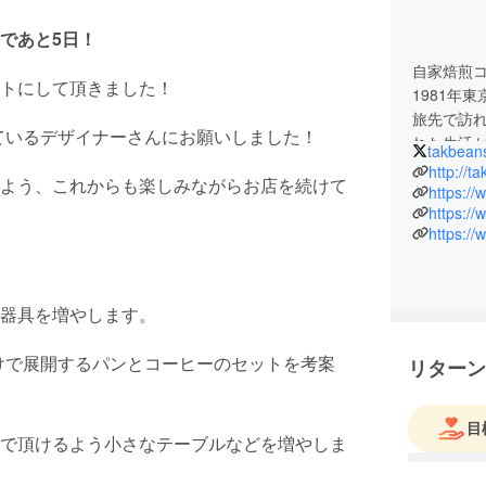
であと5日！
自家焙煎コ
トにして頂きました！
1981年
旅先で訪
いしているデザイナーさんにお願いしました！
れた生活
takbean
2012年
http://t
よう、これからも楽しみながらお店を続けて
の専門店ta
https:/
https:/
現在、コ
https:/
エリアを
Coffee
器具を増やします。
sだけで展開するパンとコーヒーのセットを考案
リターン
目
で頂けるよう小さなテーブルなどを増やしま