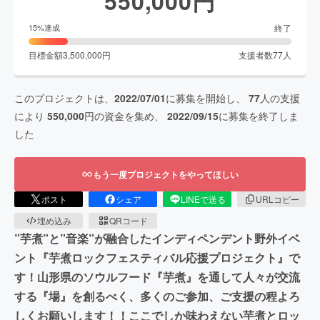
550,000
円
終了
15
%達成
目標金額
3,500,000
円
支援者数
77
人
このプロジェクトは、
2022/07/01
に募集を開始し、
77
人の支援
により
550,000
円の資金を集め、
2022/09/15
に募集を終了しま
した
もう一度プロジェクトをやってほしい
ポスト
シェア
LINEで送る
URLコピー
埋め込み
QRコード
”芋煮”と”音楽”が融合したインディペンデント野外イベ
ント『芋煮ロックフェスティバル応援プロジェクト』で
す！山形県のソウルフード『芋煮』を通して人々が交流
する『場』を創るべく、多くのご参加、ご支援の程よろ
しくお願いします！！ここでしか味わえない芋煮とロッ