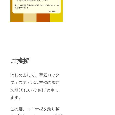
材：
封後は
コット
お早め
ン100%
にお飲
②芋煮
みくだ
ロック
さい ・
フェス
主原料
オリジ
の原産
ナル
地：国
『手ぬ
産米 ：
ぐい』1
日本 /
枚 寸
ポッ
法：
プ：ア
36×90c
メリカ
m 生
ご挨拶
地：岡
素材：
綿100%
③芋煮
はじめまして、芋煮ロック
ロック
フェス
フェスティバル主催の國井
オリジ
ナル
久嗣(くにい ひさし)と申し
『ワン
カップ
ます。
酒』 1
本 ※20
この度、コロナ禍を乗り越
歳未満
の方へ