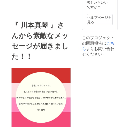
①芋煮
談したらいい
材：
ロック
ですか？
コット
フェス
ン100%
オリジ
②芋煮
ヘルプページを
ナル『T
ロック
見る
『 川本真琴 』さ
シャ
フェス
ツ』1枚
オリジ
んから素敵なメッ
※カラー
ナル
このプロジェクト
／サイ
『手ぬ
の問題報告は
こち
ズをお
セージが届きまし
ぐい』1
選びく
ら
よりお問い合わ
枚 寸
ださい
法：
た！！
せください
カ
36×90c
ラー：
m 生
ネイ
地：岡
ビー、
素材：
グレー
綿100%
本体サ
③芋煮
イズ：
ロック
Sサイ
フェス
ズ 着
オリジ
丈65cm
ナル
/ 身幅
『ワン
55cm /
カップ
肩幅
酒』 1
52cm /
本 ※20
袖下
歳未満
22cm M
の方へ