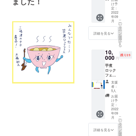
ました！
セット
カラー
け予
』 ※3点
／サイ
定：
セッ
2022
ズをお
年09
ト：T
選びく
こ
月
シャツ /
ださい
の
リ
手ぬぐ
カ
タ
ー
い / ワン
ラー：
ン
詳細を見る
を
カップ
ネイ
選
択
酒 ※物
ビー、
す
る
品本体
グレー
10,
の【会
本体サ
残り25
場受け
000
イズ：
円
渡し or
Sサイ
芋煮
郵送お
ズ 着
ロック
届け】
丈65cm
フェス
どちら
/ 身幅
『 愛の
かをお
55cm /
支援
スペ
選びく
肩幅
者：
シャル
ださい
52cm /
5人
観覧
※会場受
袖下
お届
シート
け渡し
22cm M
け予
』 ※ス
の方
定：
サイ
テージ
2022
は、芋
ズ 着
年09
最前列
煮1杯
丈69cm
こ
月
エリア
サービ
の
/ 身幅
リ
特別指
ス券を
タ
58cm /
ー
定席 ※
贈呈し
ン
肩幅
詳細を見る
を
カップ
ます！
選
55cm /