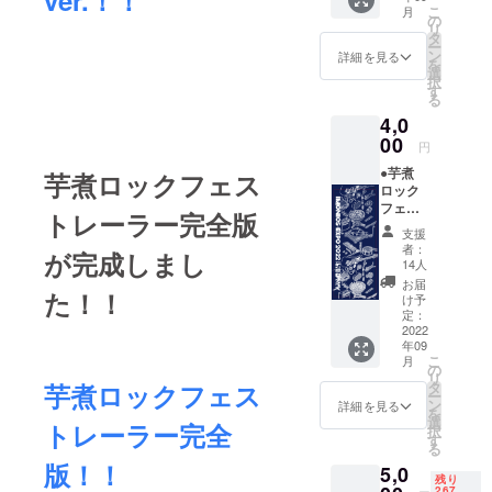
ver.！！
こ
月
リター
の
リ
ンを選
タ
ー
択でき
ン
詳細を見る
を
ません
選
択
※使用後
す
る
も飲料
4,0
カップ
として
00
円
再利用
●芋煮
できま
芋煮ロックフェス
ロック
す ・名
フェス
称：
トレーラー完全版
オリジ
ホップ
支援
ナル『
酒 ・原
者：
が完成しまし
手ぬぐ
材料
14人
い 』1
名：
お届
た！！
枚 寸
米・米
け予
法：
麹・
定：
36×90c
2022
ホップ
年09
m 生
・内容
こ
月
地：岡
量：
の
リ
素材：
180ml
芋煮ロックフェス
タ
ー
綿100%
・保存
ン
詳細を見る
を
方法：
選
トレーラー完全
択
冷暗所
す
る
に保管
版！！
5,0
・賞味/
残り
消費期
267