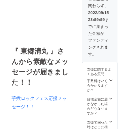
3点セッ
サイ
関わらず、
ト 』 ※3
ズ 着
点セッ
丈69cm
2022/09/15
ト：T
/ 身幅
23:59:59
ま
シャツ /
58cm /
手ぬぐ
肩幅
でに集まっ
い / ワン
55cm /
た金額が
カップ
袖下
酒 ※物
23cm L
ファンディ
品本体
サイズ
ングされま
の【会
『 東郷清丸 』さ
着丈
場受け
73cm /
す。
渡し or
身幅
んから素敵なメッ
郵送お
61cm /
届け】
肩幅
セージが届きまし
支援に関するよ
どちら
58cm /
くある質問
かをお
袖下
た！！
選びく
手数料はいく
25cm
ださい
らかかります
XLサイ
※会場受
か？
ズ 着丈
け渡し
77cm /
芋煮ロックフェス応援メッ
の方
目標金額に届
身幅
は、芋
かなかった場
64cm /
セージ！！
煮1杯
合どうなりま
肩幅
サービ
すか？
61cm /
ス券を
袖下
贈呈し
支援で困った
27cm
ます！
時はどこに相
生地素