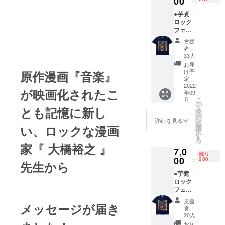
00
円
限：開
●芋煮
封後は
ロック
お早め
フェス
にお飲
オリジ
みくだ
支援
ナル『
さい ・
者：
Tシャツ
主原料
33人
』1枚 ※
の原産
お届
物品本
地：国
け予
原作漫画『音楽』
体の
定：
産米 ：
【会場
2022
日本 /
が映画化されたこ
年09
受け渡
ポッ
こ
月
し or 郵
の
プ：ア
リ
とも記憶に新し
送お届
タ
メリカ
ー
け】 ど
ン
詳細を見る
を
ちらか
い、ロックな漫画
選
択
をお選
す
る
びくだ
家『 大橋裕之 』
7,0
さい ※
残り
会場受
00
280
円
先生から
け渡し
●芋煮
の方
ロック
は、芋
フェス
煮1杯
『 コン
サービ
支援
メッセージが届き
プリー
ス券を
者：
トグッ
贈呈し
20人
ズ 3点
ます！
お届