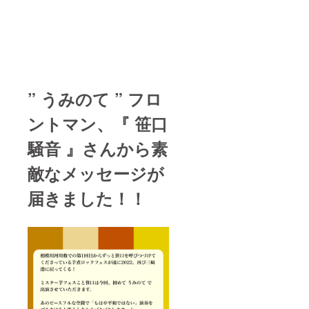
サイ
はご提
ズ 着
供でき
丈69cm
ません
/ 身幅
※開封
58cm /
後、飲
肩幅
料カッ
55cm /
プとし
袖下
て再利
23cm L
” うみのて ” フロ
用でき
サイズ
ます ・
着丈
名称：
ントマン、『 笹口
73cm /
ホップ
身幅
酒 ・原
騒音 』さんから素
61cm /
材料
肩幅
名：
敵なメッセージが
58cm /
米・米
袖下
麹・
25cm
届きました！！
ホップ
XLサイ
・内容
ズ 着丈
量：
77cm /
180ml
身幅
・保存
64cm /
方法：
肩幅
冷暗所
61cm /
に保管
袖下
・賞味/
27cm
消費期
生地素
限：開