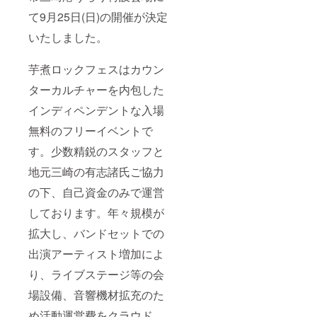
封後は
て9月25日(日)の開催が決定
お早め
にお飲
いたしました。
みくだ
さい ・
主原料
芋煮ロックフェスはカウン
の原産
地：国
ターカルチャーを内包した
産米 ：
日本 /
インディペンデントな入場
ポッ
プ：ア
無料のフリーイベントで
メリカ
す。少数精鋭のスタッフと
地元三崎の有志諸氏ご協力
の下、自己資金のみで運営
しております。年々規模が
拡大し、バンドセットでの
出演アーティスト増加によ
り、ライブステージ等の会
場設備、音響機材拡充のた
め活動運営費をクラウド