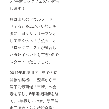
え"芋煮ロックフェス"が復活
はご提
供でき
します！
ません
※開封
後、飲
故郷山形のソウルフード
料カッ
プとし
『芋煮』を広めたい想いを
て再利
用でき
胸に、日々サラリーマンと
ます ・
して働く傍ら『芋煮会』と
名称：
ホップ
『ロックフェス』が融合し
酒 ・原
材料
た野外イベントを有志4名で
名：
米・米
スタートいたしました。
麹・
ホップ
・内容
2013年相模川河川敷での初
量：
開催を契機に、翌年から三
180ml
・保存
浦半島最南端『三崎』へ会
方法：
冷暗所
場を移し、5年連続開催を経
に保管
・賞味/
て、4年振りに神奈川県三浦
消費期
限：開
市三崎港うらり特設会場に