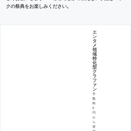
クの祭典をお楽しみください。
エ
ン
タ
メ
領
域
特
化
型
ク
ラ
フ
ァ
ン
手
数
料
0
円
か
ら
実
施