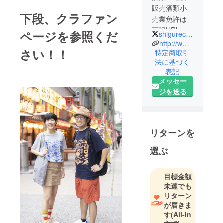
販売酒類小
下段、クラファン
売業免許は
下記URLに
ページを参照くだ
shigurecords
て確認
http://www.umigyo.co.jp/marche/
さい！！
特定商取引
法に基づく
表記
メッセー
ジを送る
リターンを
選ぶ
目標金額
未達でも
リターン
が届きま
す
(All-in