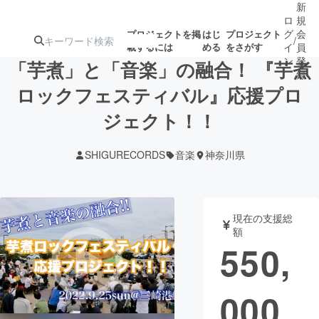
新
ロ
規
グ
会
プロジェクトを掲
はじ
プロジェクト
/
載するには
める
をさがす
イ
員
ン
登
「芋煮」と「音楽」の融合！ 『芋煮
録
ロックフェスティバル』応援プロ
ジェクト！！
人気のプロ
注目のリ
注目の新着プロ
募集終了が近いプ
もうすぐ公開
ジェクト
ターン
ジェクト
ロジェクト
されます
SHIGURECORDS
音楽
神奈川県
アート・写真
音楽
現在の支援総
テクノロジー・ガジェット
ゲーム・サ
額
550,
映像・映画
書籍・雑誌
000
ビジネス・起業
チャレンジ