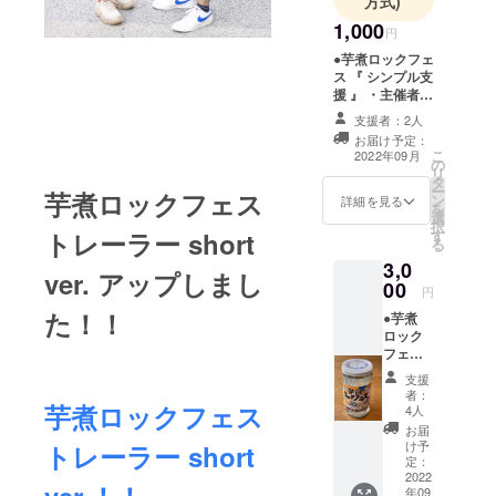
方式)
1,000
円
●芋煮ロックフェ
ス 『 シンプル支
援 』 ・主催者か
らの御礼メール
支援者：2人
・お名前をホー
お届け予定：
ムページへ掲載
こ
2022年09月
の
※支援時に必ず備
リ
タ
考欄にご希望の
ー
芋煮ロックフェス
ン
お名前をご記入
詳細を見る
を
選
ください。記入
択
トレーラー short
す
がない場合は
る
CAMPFIREにて
3,0
使用されている
ver. アップしまし
00
ハンドルネーム
円
を使用させて頂
た！！
●芋煮
きますのでご了
ロック
承ください。ま
フェス
た、特定の人物
オリジ
を比喩するお名
支援
ナル
前や公序良俗に
者：
『ワン
芋煮ロックフェス
4人
反するお名前は
カップ
掲載をお断りす
お届
酒』1本
け予
トレーラー short
る事が御座いま
※20歳未
定：
す、ご注意くだ
満の方
2022
さい。
年09
はこの