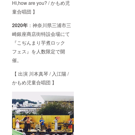
Hi,how are you? / かもめ児
童合唱団 】
2020年
：神奈川県三浦市三
崎銀座商店街特設会場にて
『こぢんまり芋煮ロック
フェス』を人数限定で開
催。
【 出演 川本真琴 / 入江陽 /
かもめ児童合唱団 】