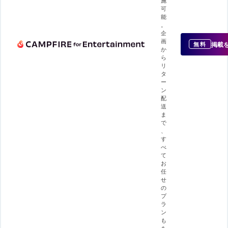
可
能
。
企
画
掲載
無料
か
ら
リ
タ
ー
ン
配
送
ま
で
、
す
べ
て
お
任
せ
の
プ
ラ
ン
も
あ