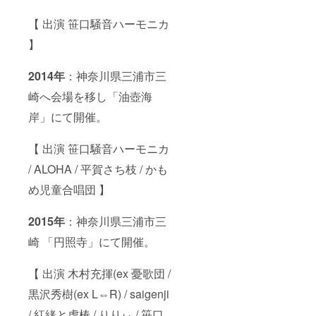
【 出演 笹口騒音ハーモニカ
】
2014年
：神奈川県三浦市三
崎へ会場を移し「油壺海
岸」にて開催。
【 出演 笹口騒音ハーモニカ
/ ALOHA / 平賀さち枝 / かも
め児童合唱団 】
2015年
：神奈川県三浦市三
崎 「円照寺」にて開催。
【 出演 木村充揮(ex 憂歌団 /
黒沢秀樹(ex L⇔R) / saigenji
/ 紅緒と虎椿 / りりぃ / 笹口