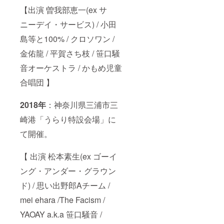
【出演 曽我部恵一(ex サ
ニーデイ・サービス) / 小田
島等と100% / クロソワン /
金佑龍 / 平賀さち枝 / 笹口騒
音オーケストラ / かもめ児童
合唱団 】
2018年
：神奈川県三浦市三
崎港「うらり特設会場」に
て開催。
【 出演 松本素生(ex ゴーイ
ング・アンダー・グラウン
ド) / 思い出野郎Aチーム /
mei ehara /The Facism /
YAOAY a.k.a 笹口騒音 /