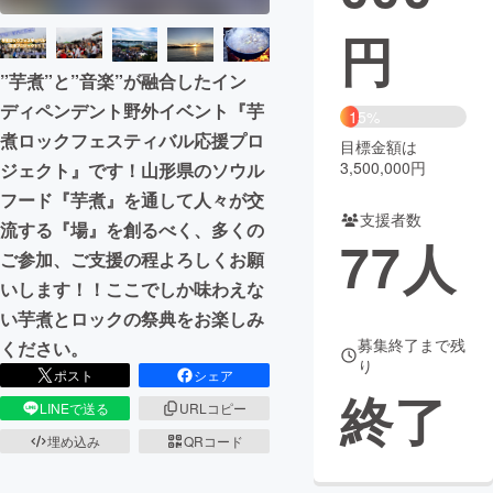
円
まちづくり・地域活性化
”芋煮”と”音楽”が融合したイン
CAMPFIRE for Social Good
CAMPFIRE Creation
ディペンデント野外イベント『芋
15%
煮ロックフェスティバル応援プロ
CAMPFIREふるさと納税
machi-ya
コミュニティ
目標金額は
3,500,000円
ジェクト』です！山形県のソウル
フード『芋煮』を通して人々が交
支援者数
流する『場』を創るべく、多くの
77
人
ご参加、ご支援の程よろしくお願
いします！！ここでしか味わえな
い芋煮とロックの祭典をお楽しみ
募集終了まで残
ください。
り
ポスト
シェア
終了
LINEで送る
URLコピー
埋め込み
QRコード