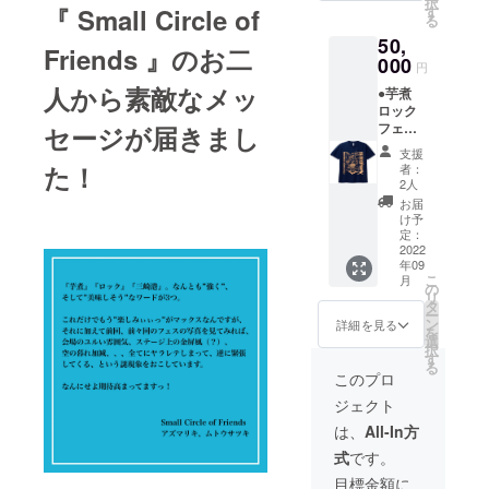
択
ルでご
①芋煮
『 Small Circle of
す
袖下
る
利用可
ロック
23cm L
50,
(2席で
フェス
サイズ
Friends 』のお二
10,000
000
オリジ
着丈
円
円です)
ナル『T
73cm /
人から素敵なメッ
●芋煮
※1席も2
シャ
身幅
ロック
席も同
ツ』1枚
61cm /
フェス
セージが届きまし
じ
※カラー
肩幅
『 愛の
10,000
／サイ
58cm /
支援
スポン
円とな
ズをお
た！
袖下
者：
サー支
ります
選びく
2人
25cm
援 』 ・
ださい
XLサイ
お届
ホーム
カ
け予
ズ 着丈
ページ
定：
ラー：
77cm /
へ御社
2022
ネイ
身幅
年09
名、団
ビー、
64cm /
こ
月
体名、
の
グレー
肩幅
リ
屋号、
タ
本体サ
61cm /
ー
個人名
ン
イズ：
詳細を見る
袖下
を
を掲載
選
Sサイ
27cm
択
・芋煮
す
ズ 着
生地素
る
ロック
丈65cm
このプロ
材：
フェス
/ 身幅
コット
ジェクト
オリジ
55cm /
ン100%
ナル『
肩幅
は、
All-In方
コンプ
52cm /
式
です。
リート
袖下
グッズ
22cm M
目標金額に