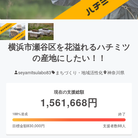
横浜市瀬谷区を花溢れるハチミツ
の産地にしたい！！
seyamitsulabo83
まちづくり・地域活性化
神奈川県
現在の支援総額
1,561,668
円
終了
188
%達成
目標金額
830,000
円
支援者数
88
人