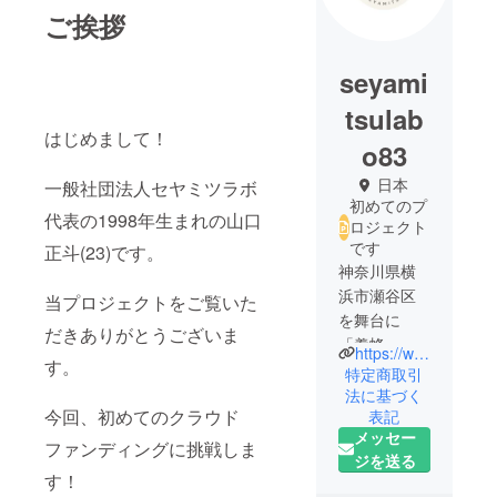
ご挨拶
seyami
tsulab
はじめまして！
o83
日本
一般社団法人セヤミツラボ
初めてのプ
代表の1998年生まれの山口
ロジェクト
です
正斗(23)です。
神奈川県横
浜市瀬谷区
当プロジェクトをご覧いた
を舞台に
だきありがとうございま
「養蜂」を
https://www.seyamitsu.com/
す。
開始しまし
特定商取引
た！！
法に基づく
今回、初めてのクラウド
表記
2027年に開
メッセー
催される国
ファンディングに挑戦しま
ジを送る
際園芸花博
す！
覧会で、瀬