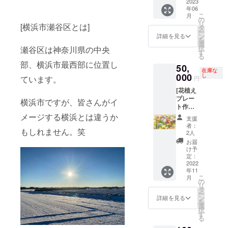
より内
2023
しま
着順に
年06
容は異
す。 ※
なりま
こ
月
なりま
交通費
す。 ・
の
リ
[横浜市瀬谷区とは]
す) ・瀬
は瀬谷
最大の
タ
ー
谷で採
駅まで
ご支援
ン
詳細を見る
を
れたハ
は支援
枠に
選
択
瀬谷区は神奈川県の中央
チミツ
者様ご
なって
す
る
50g 感
負担に
おりま
部、横浜市最西部に位置し
50,
謝のお
なりま
す。 ・
在庫な
手紙を
000
す。 ※
瀬谷で
し
ています。
円
添えて
原材料
採れた
[花植え
送らせ
及び添
ハチミ
プレー
て頂き
加物等
ツ100g
横浜市ですが、皆さんがイ
ト作成]
ます。
の食品
※原材料
・支援
※原材料
メージする横浜とは違うか
表示は
及び添
支援
してく
及び添
お届け
加物等
者：
もしれません。笑
ださっ
加物等
商品の
の食品
2人
た方の
の食品
ラベル
表示は
お届
「お花
表示は
に表記
お届け
け予
の1区
お届け
定：
されま
商品の
画」を
2022
商品の
す
ラベル
年11
ミツバ
ラベル
に表記
こ
月
チのた
に表記
の
されま
リ
めに作
されま
タ
す ※web
ー
りま
す
ン
バナー
詳細を見る
を
す。 ・
選
の方
択
実際に
す
は、後
る
木のプ
日送り