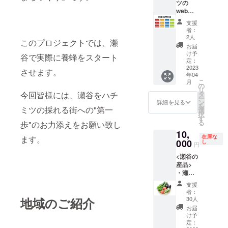
ミツバ
ツの
チたち
webサ
がどの
イトに
支援
花の蜜
バナー
者：
を吸う
を貼り
2人
このプロジェクトでは、瀬
のか
ます] ・
お届
を、養
ご支援
け予
谷で実際に養蜂をスタート
蜂家と
してく
定：
共に周
ださっ
2023
させます。
年04
りま
た方や
こ
月
す。
企業様
の
リ
└瀬谷区
のバ
タ
今回皆様には、瀬谷をハチ
ー
上瀬谷
ナーを
ン
詳細を見る
を
地区 ・
セヤミ
ミツの採れる街への"第一
選
択
その場
ツのサ
す
る
歩"のお力添えをお願い致し
で取れ
イトに
10,
たての
webバ
在庫な
ます。
蜜を味
ナーと
000
し
円
わえま
して掲
<瀬谷の
す。 ・
載しま
産品>
瀬谷で
す。
・瀬谷
採れた
└2023
の野菜
ハチミ
年度の
支援
の盛り
ツ50g
１年間
者：
合わせ
・ス
となり
30人
地域のご紹介
(返礼品
テッ
ます。
お届
を送る
カーも
└掲載位
け予
時期に
ご提供
置は先
定：