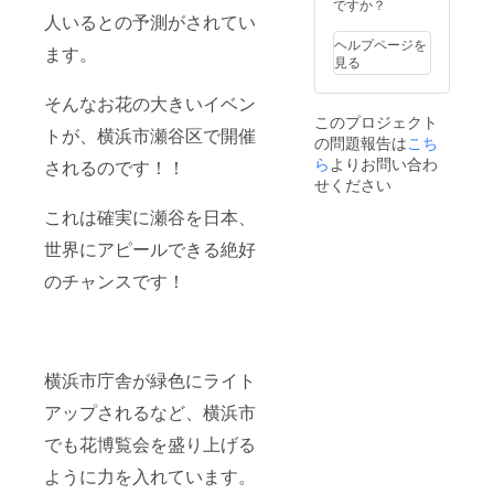
だく文
ですか？
字のご
人いるとの予測がされてい
記入お
ヘルプページを
ます。
願いし
見る
ます。
そんなお花の大きいイベン
このプロジェクト
トが、横浜市瀬谷区で開催
の問題報告は
こち
ら
よりお問い合わ
されるのです！！
せください
これは確実に瀬谷を日本、
世界にアピールできる絶好
のチャンスです！
横浜市庁舎が緑色にライト
アップされるなど、横浜市
でも花博覧会を盛り上げる
ように力を入れています。