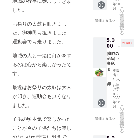
地域の行事に参加してきま
年10
ます。
こ
月
した。
セヤミ
の
リ
ツラボ
タ
ー
のロゴ
ン
詳細を見る
を
お祭りの太鼓も叩きまし
ステッ
選
択
カーを
す
た。御神輿も担ぎました。
る
同封し
5,0
てお送
運動会でも走りました。
残り35
り致し
00
円
ます。
[瀬谷の
地域の人と一緒に何かをす
産品] ・
瀬谷の
るのは心から楽しかったで
野菜盛
支援
す。
り合わ
者：
せ(返礼
15人
品送り
お届
最近はお祭りの太鼓は大人
の時期
け予
によっ
定：
が叩き、運動会も無くなり
て内容
2022
年12
は異な
ました。
こ
月
ります)
の
リ
感謝の
タ
ー
手紙を
子供の頃本気で楽しかった
ン
詳細を見る
を
添えて
選
択
ことが今の子供たちは楽し
送らせ
す
る
て頂き
めないのが非常に残念で
8,0
ます。