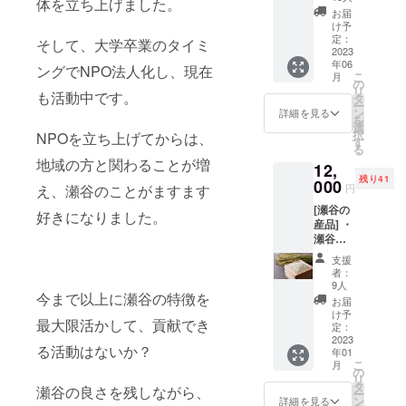
体を立ち上げました。
(返礼品
お届
を送る
け予
時期に
定：
そして、大学卒業のタイミ
より内
2023
年06
容は異
ングでNPO法人化し、現在
こ
月
なりま
の
リ
す) ・瀬
も活動中です。
タ
ー
谷で採
ン
詳細を見る
を
れたハ
選
択
NPOを立ち上げてからは、
チミツ
す
る
50g 感
地域の方と関わることが増
12,
謝のお
残り41
手紙を
000
円
え、瀬谷のことがますます
添えて
[瀬谷の
送らせ
好きになりました。
産品] ・
て頂き
瀬谷で
ます。
採れた
※原材料
支援
白米2kg
及び添
者：
・瀬谷
加物等
9人
で採れ
今まで以上に瀬谷の特徴を
の食品
お届
た玄米
表示は
け予
最大限活かして、貢献でき
2kg ・
お届け
定：
瀬谷で
2023
商品の
る活動はないか？
年01
採れた
ラベル
こ
月
ハチミ
に表記
の
リ
ツ50g
されま
タ
瀬谷の良さを残しながら、
ー
感謝の
す 人気
ン
詳細を見る