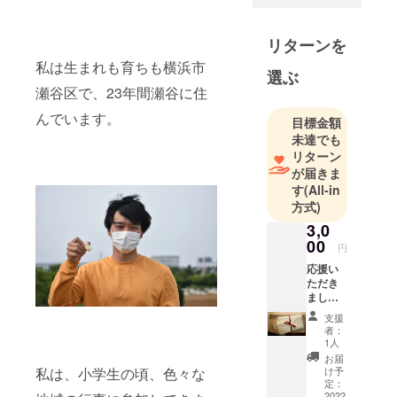
谷の名産品
となるハチ
リターンを
ミツを誕生
私は生まれも育ちも横浜市
させま
選ぶ
瀬谷区で、23年間瀬谷に住
す！！
瀬谷の産品
んでいます。
目標金額
として新し
未達でも
いものを生
リターン
めることを
が届きま
す
(All-in
嬉しく思い
方式)
ます！
3,0
00
円
応援い
ただき
ました
ことへ
支援
の感謝
者：
のお手
1人
紙を、
お届
力一杯
け予
私は、小学生の頃、色々な
書かせ
定：
て頂き
2022