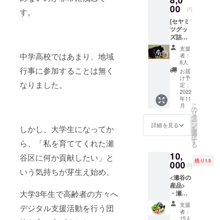
※原材料
00
円
す。
及び添
[セヤミ
加物等
ツグッ
の食品
ズ詰め
表示は
合わせ]
お届け
支援
・セヤ
商品の
中学高校ではあまり、地域
者：
ミツマ
ラベル
8人
グカッ
に表記
行事に参加することは無く
お届
プ ・セ
されま
け予
なりました。
ヤミツ
す
定：
トート
2022
年11
バック
こ
月
(エコ
の
リ
バック)
タ
ー
・セヤ
ン
詳細を見る
しかし、大学生になってか
を
ミツス
選
択
テッ
す
ら、「私を育ててくれた瀬
る
カー 感
10,
謝のお
谷区に何か貢献したい」と
残り15
手紙を
000
円
添えて
いう気持ちが芽生え始め、
<瀬谷の
送らせ
産品>
て頂き
大学3年生で高齢者の方々へ
・瀬谷
ます。
の野菜
支援
デジタル支援活動を行う団
の盛り
者：
合わせ
15人