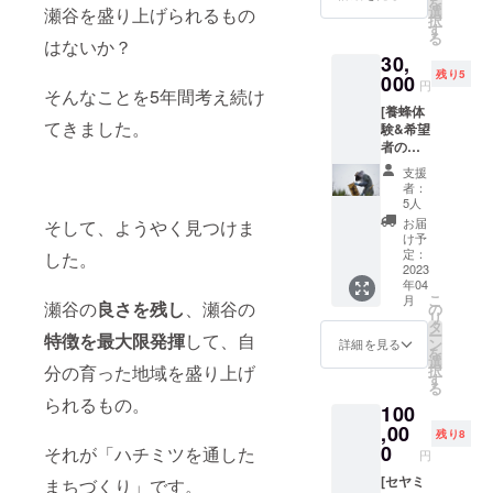
を
お手紙
のリ
選
瀬谷を盛り上げられるもの
択
を添え
ターン
す
る
て送ら
はないか？
品だっ
30,
せて頂
たた
残り5
きま
000
め、追
円
そんなことを5年間考え続け
す。 ※
加で30
[養蜂体
原材料
枠ご用
てきました。
験&希望
及び添
意致し
者のみ
加物等
まし
瀬谷ツ
の食品
た。
支援
アー]
表示は
者：
※2023
お届け
5人
年4月頃
商品の
お届
そして、ようやく見つけま
・実際
ラベル
け予
の瀬谷
に表記
定：
した。
で行わ
2023
されま
年04
れてい
す
こ
月
る養蜂
瀬谷の
良さを残し
、瀬谷の
の
リ
の体験
タ
ー
特徴を最大限発揮
して、自
ができ
ン
詳細を見る
を
ます。
選
択
分の育った地域を盛り上げ
(※4名様
す
る
まで)
られるもの。
100
└瀬谷区
上瀬谷
,00
残り8
地区
0
それが「ハチミツを通した
円
└瀬谷駅
集合 ・
[セヤミ
まちづくり」です。