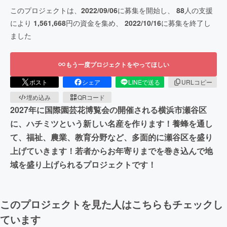
このプロジェクトは、
2022/09/06
に募集を開始し、
88
人の支援
により
1,561,668
円の資金を集め、
2022/10/16
に募集を終了し
ました
もう一度プロジェクトをやってほしい
ポスト
シェア
LINEで送る
URLコピー
埋め込み
QRコード
2027年に国際園芸花博覧会の開催される横浜市瀬谷区
に、ハチミツという新しい名産を作ります！養蜂を通し
て、福祉、農業、教育分野など、多面的に瀬谷区を盛り
上げていきます！若者からお年寄りまでを巻き込んで地
域を盛り上げられるプロジェクトです！
このプロジェクトを見た人はこちらもチェックし
ています