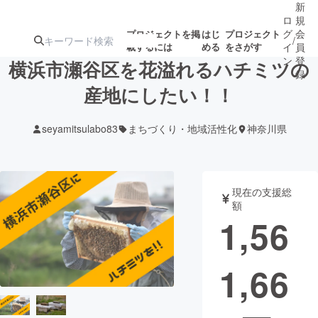
新
ロ
規
グ
会
プロジェクトを掲
はじ
プロジェクト
/
載するには
める
をさがす
イ
員
ン
登
横浜市瀬谷区を花溢れるハチミツの
録
産地にしたい！！
人気のプロ
注目のリ
注目の新着プロ
募集終了が近いプ
もうすぐ公開
seyamitsulabo83
まちづくり・地域活性化
神奈川県
ジェクト
ターン
ジェクト
ロジェクト
されます
アート・写真
音楽
現在の支援総
額
1,56
テクノロジー・ガジェット
ゲーム・サ
1,66
映像・映画
書籍・雑誌
ビジネス・起業
チャレンジ