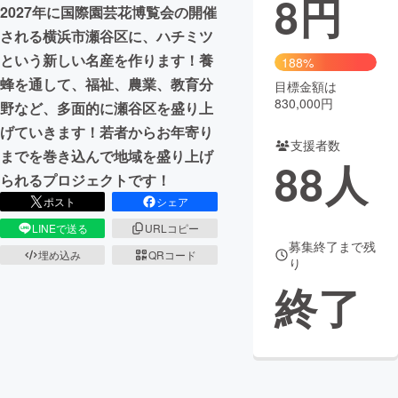
8
円
2027年に国際園芸花博覧会の開催
まちづくり・地域活性化
される横浜市瀬谷区に、ハチミツ
という新しい名産を作ります！養
188%
蜂を通して、福祉、農業、教育分
目標金額は
CAMPFIRE for Social Good
CAMPFIRE Creation
830,000円
野など、多面的に瀬谷区を盛り上
CAMPFIREふるさと納税
machi-ya
コミュニティ
げていきます！若者からお年寄り
支援者数
までを巻き込んで地域を盛り上げ
88
人
られるプロジェクトです！
ポスト
シェア
LINEで送る
URLコピー
募集終了まで残
埋め込み
QRコード
り
終了