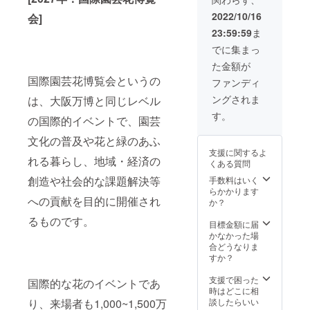
公開す
ること
2022/10/16
会]
になり
23:59:59
ま
ます。
・最大
でに集まっ
のご支
た金額が
援枠と
なって
国際園芸花博覧会というの
ファンディ
おりま
ングされま
は、大阪万博と同じレベル
す。 ・
瀬谷で
す。
の国際的イベントで、園芸
採れた
ハチミ
文化の普及や花と緑のあふ
ツ100g
支援に関するよ
※原材料
れる暮らし、地域・経済の
くある質問
及び添
加物等
創造や社会的な課題解決等
手数料はいく
の食品
らかかります
への貢献を目的に開催され
表示は
か？
お届け
るものです。
商品の
目標金額に届
ラベル
かなかった場
に表記
合どうなりま
されま
すか？
す ※備
考欄に
支援で困った
国際的な花のイベントであ
掘らせ
時はどこに相
ていた
談したらいい
り、来場者も1,000~1,500万