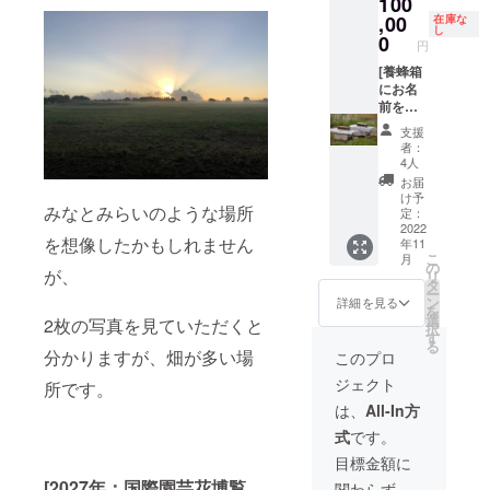
100
レート
先をお
をお花
,00
在庫な
知らせ
し
エリア
0
致しま
円
に立て
す。
ること
[養蜂箱
で、支
にお名
援して
前を掘
くだ
ります]
支援
さった
・ご支
者：
方への
援くだ
4人
感謝を
さった
お届
表しま
方の名
け予
みなとみらいのような場所
す。 ・
前を養
定：
瀬谷で
蜂箱に
2022
を想像したかもしれません
年11
採れた
付けさ
こ
月
ハチミ
せてい
の
が、
リ
ツ50g ※
ただき
タ
ー
原材料
ます。
ン
詳細を見る
を
及び添
└1年
選
2枚の写真を見ていただくと
択
加物等
間、文
す
る
の食品
字のみ
分かりますが、畑が多い場
このプロ
表示は
となり
ジェクト
お届け
ます。
所です。
商品の
・日々
は、
All-In方
ラベル
の発信
式
です。
に表記
などで
されま
お名前
目標金額に
す
の方を
[2027年：国際園芸花博覧
関わらず、