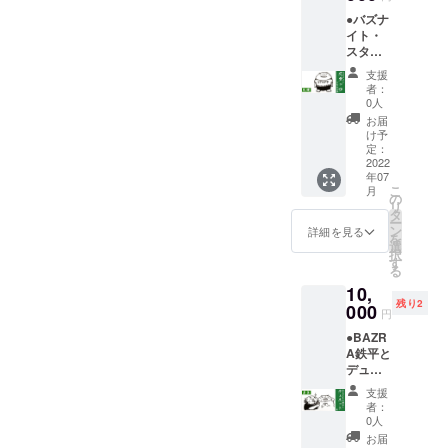
心意気
2022/6/
●バズナ
に感謝
29(水)
イト・
いたし
までに
スタッ
ま
お届け
フにな
す！！
いたし
支援
れる券
！ イベ
ます。
者：
で応
ント終
それ以
0人
援！
了後、
降は順
お届
（札幌
井上鉄
次発送
け予
公演 3
平がイ
定：
させて
名）
2022
ラスト
いただ
年07
￥10,00
付きお
きま
こ
月
0 ※作る
礼メー
の
す。
リ
側にま
ルを送
タ
ー
わって
らせて
ン
詳細を見る
を
参加で
いただ
選
択
きま
きま
す
る
す。 ※
す。
10,
お礼の
残り2
メッ
000
円
セージ
●BAZR
を送ら
A鉄平と
せてい
デュ
ただき
エット
ます。
支援
券 で応
※当日、
者：
援！
終演後
0人
（東京
に記念
お届