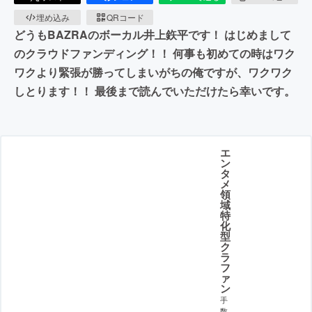
埋め込み
QRコード
どうもBAZRAのボーカル井上鉃平です！ はじめまして
のクラウドファンディング！！ 何事も初めての時はワク
ワクより緊張が勝ってしまいがちの俺ですが、ワクワク
しとります！！ 最後まで読んでいただけたら幸いです。
エ
ン
タ
メ
領
域
特
化
型
ク
ラ
フ
ァ
ン
手
数