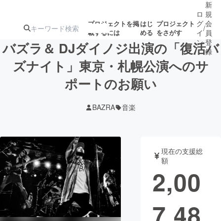
新
ロ
規
グ
会
プロジェクトを掲
はじ
プロジェクト
/
載するには
める
をさがす
イ
員
ン
登
バズラ＆ DJダイノジ出演の「復活バ
録
ズナイト」東京・札幌公演へのサ
ポートのお願い
人気のプロ
注目のリ
注目の新着プロ
募集終了が近いプ
もうすぐ公開
ジェクト
ターン
ジェクト
ロジェクト
されます
BAZRA
音楽
アート・写真
音楽
現在の支援総
テクノロジー・ガジェット
ゲーム・サ
額
2,00
映像・映画
書籍・雑誌
7,48
ビジネス・起業
チャレンジ