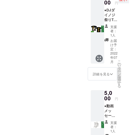
に合う
00
いただ
円
よう
きま
●DJダ
2022/6/
す。
イノジ
16(木)
祭りT
までに
シャツ
ご支援
支援
(ゴール
いただ
者：
ド/XL)
いた方
1人
で応
は
お届
援！ (2
2022/6/
け予
名)
29(水)
定：
￥5,000
2022
までに
年07
(送料込
お届け
こ
月
み) ※DJ
いたし
の
リ
ダイノ
ます。
タ
ー
ジサイ
それ以
ン
詳細を見る
を
ン入りT
降は順
選
択
シャツ
次発送
す
る
です！
させて
5,0
※札幌公
いただ
演に間
00
きま
円
に合う
す。
●動画
よう
メッ
2022/6/
セージ
16(木)
券で応
までに
支援
援！
ご支援
者：
￥5,000
いただ
1人
※あなた