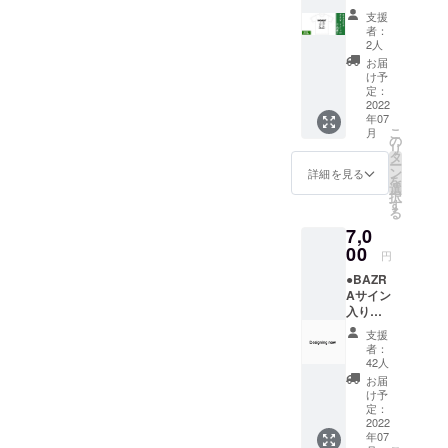
(XXL)
ルが出
支援
で応
来ま
者：
援！
す。 詳
2人
￥5,000
細は連
お届
(送料込
絡致し
け予
み)
ます。
定：
※BAZR
2022
（※会場
年07
A NEW
費、飲
こ
月
Tシャツ
食代は
の
リ
で応援
別途）
タ
ー
(S,M,L,
ン
詳細を見る
を
XLは別
選
択
の
す
る
BAZRA
7,0
NEW T
シャツ
00
円
リター
●BAZR
ンをお
Aサイン
選びく
入り
ださい)
ニュー
※順次発
支援
CD +
送させ
者：
BAZRA
ていた
42人
NEW T
だきま
お届
シャツ
す。
け予
で応
定：
援！
2022
年07
￥7,000