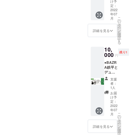
公演）
撮影と
け予
¥10,000
サイン
定：
※ステー
2022
会を予
年07
ジ上で
定して
こ
月
DJタイ
いま
の
リ
ム時に
す。 ※
タ
ー
BAZRA
サイン
ン
詳細を見る
を
鉃平と
入り
選
択
デュ
PASSを
す
る
エット
提供！
10,
できま
※会場ま
残り1
す♡ ※
000
での交
円
会場ま
通費等
●BAZR
での交
は支援
A鉄平と
通費等
者様の
デュ
は支援
実費と
エット
者様の
なりま
支援
券 で応
実費と
す。 ※
者：
援！
なりま
当日の
1人
（札幌
す。
タイム
お届
公演）
テーブ
け予
¥10,000
定：
ルは決
※ステー
2022
定して
年07
ジ上で
おりま
こ
月
DJタイ
の
せん
リ
ム時に
タ
が、15
ー
BAZRA
ン
時会場
詳細を見る
を
鉃平と
選
集合、
択
デュ