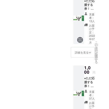
●ただ応
援する
券！ ※
会場に
支援
来れな
者：
いのだ
13人
けど応
お届
援して
け予
くださ
定：
る方、
2022
年07
リター
こ
月
ンはい
の
リ
らない
タ
ー
という
ン
詳細を見る
を
ご機嫌
選
択
な方！
す
る
そん
1,0
な、あ
なたの
00
円
心意気
●ただ応
に感謝
援する
いたし
券！ ※
ま
会場に
す！！
支援
来れな
！ イベ
者：
いのだ
ント終
37人
けど応
了後、
お届
援して
井上鉄
け予