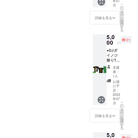
年07
(送料込
お届け
こ
月
み) ※DJ
いたし
の
リ
ダイノ
ます。
タ
ー
ジサイ
それ以
ン
詳細を見る
を
ン入りT
降は順
選
択
シャツ
次発送
す
る
です！
させて
5,0
※札幌公
いただ
残り1
演に間
00
きま
円
に合う
す。
●DJダ
よう
イノジ
2022/6/
祭りT
16(木)
シャツ
までに
支援
(ゴール
ご支援
者：
ド/M) で
いただ
1人
応援！
いた方
お届
(2名)
は
け予
￥5,000
2022/6/
定：
(送料込
2022
29(水)
年07
み) ※DJ
までに
こ
月
ダイノ
お届け
の
リ
ジサイ
いたし
タ
ー
ン入りT
ます。
ン
詳細を見る
を
シャツ
それ以
選
択
です！
降は順
す
る
※札幌公
次発送
5,0
演に間
させて
残り1