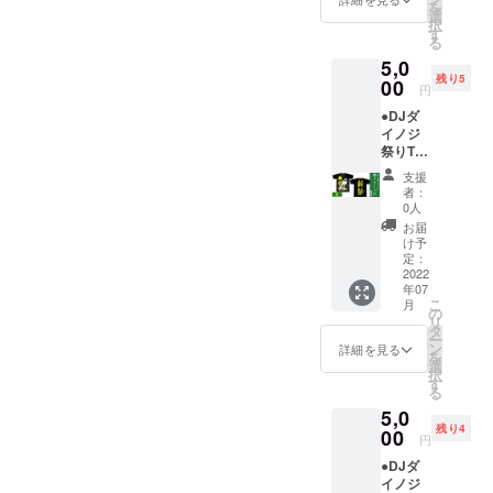
を
選んで
いただ
選
択
くださ
きま
す
る
い) ※札
す。
5,0
幌公演
残り5
に間に
00
円
合うよ
●DJダ
う
イノジ
2022/6/
祭りT
16(木)
シャツ
までに
支援
(黄色/M)
ご支援
者：
で応
いただ
0人
援！ (5
いた方
お届
名)
は
け予
￥5,000
2022/6/
定：
(送料込
2022
29(水)
年07
み) ※DJ
までに
こ
月
ダイノ
お届け
の
リ
ジサイ
いたし
タ
ー
ン入りT
ます。
ン
詳細を見る
を
シャツ
それ以
選
択
です！
降は順
す
る
※札幌公
次発送
5,0
演に間
させて
残り4
に合う
00
いただ
円
よう
きま
●DJダ
2022/6/
す。
イノジ
16(木)