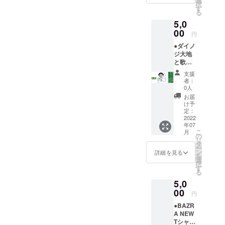
選
択
お喋り
す
る
が出来
5,0
ます！
※開催予
00
円
定日
●ダイノ
2022/7/
ジ大地
24(日)
と歌の
21:00～
キャッ
22:00の
支援
チボー
1時間を
者：
ルが出
予定し
0人
来る券
ていま
お届
札幌公
す。
け予
演の翌
定：
日、7/2
2022
年07
午後1時
こ
月
頃より
の
リ
札幌市
タ
ー
大通り
ン
詳細を見る
を
某所に
選
択
てダイ
す
る
ノジ大
5,0
地と
BAZRA
00
円
鉄平と
●BAZR
歌の
A NEW
キャッ
Tシャツ
チボー