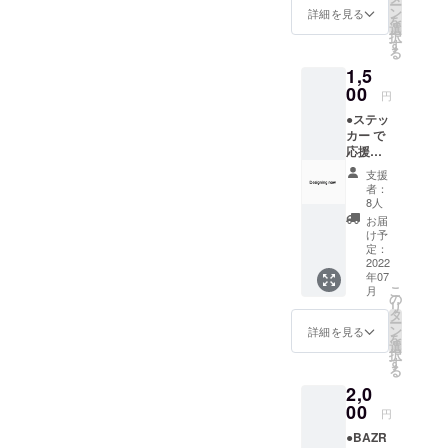
ー
派で
ルに添
ン
詳細を見る
を
す。ラ
付して
選
択
イブ前
送らせ
す
る
にポカ
ていた
1,5
リがあ
だきま
ると助
00
す。
円
かりま
●ステッ
す！水
カー で
分補給
応援！
大事！
￥1500(
沢山飲
支援
送料込
ませて
者：
み) ※バ
下さ
8人
ズナイ
い！ イ
お届
トから
ベント
け予
物販に
当日、
定：
並ぶ
2022
乾杯し
年07
ニュー
ている
こ
月
アイテ
写真を
の
リ
ムを先
撮影し
タ
ー
取り！
て、後
ン
詳細を見る
を
※札幌公
日お礼
選
択
演に間
のメー
す
る
に合う
ルに添
2,0
よう
付して
2022/6/
00
送らせ
円
16(木)
ていた
●BAZR
までに
だきま