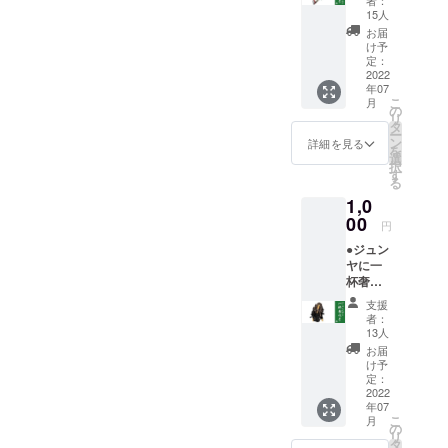
者：
ケン・
イベン
15人
ザ・ス
ト当
お届
リムに
日、乾
け予
一杯奢
杯して
定：
れま
2022
いる写
年07
す。 お
真を撮
こ
月
酒は
影し
の
リ
ビール
て、後
タ
ー
党、と
日お礼
ン
詳細を見る
を
にかく
のメー
選
択
ビール
ルに添
す
る
が大好
付して
1,0
きで
送らせ
す。
00
ていた
円
ビール
だきま
●ジュン
を沢山
す。
ヤに一
飲ませ
杯奢れ
て下さ
る券
い！ イ
支援
ジュン
ベント
者：
ヤにソ
当日、
13人
フトド
乾杯し
お届
リンク
ている
け予
を一杯
写真を
定：
奢れま
2022
撮影し
年07
す。 お
て、後
こ
月
酒より
日お礼
の
リ
ポカリ
のメー
タ