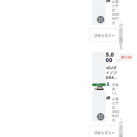
いた方
お届
だけに
は
け予
メン
2022/6/
定：
バーか
2022
29(水)
年07
ら5分程
までに
こ
月
度の動
お届け
の
リ
画メッ
いたし
タ
ー
セージ
ます。
ン
詳細を見る
を
を送ら
それ以
選
択
せてい
降は順
す
る
ただき
次発送
5,0
ます。
させて
残り39
※限定公
00
いただ
円
開の
きま
●DJダ
YouTub
す。
イノジ
eアドレ
&BAZR
スを
A鉄平と
メール
支援
打ち上
で送付
者：
げ参加
させて
1人
券で応
いただ
お届
援！ 40
きま
け予
名
す。
定：
￥5,000
2022
年07
※後日、
こ
月
メン
の
リ
バーと
タ
ー
Zoomで
ン
詳細を見る
を
楽しく