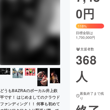
0
円
まちづくり・地域活性化
CAMPFIRE for Social Good
CAMPFIRE Creation
118%
CAMPFIREふるさと納税
machi-ya
コミュニティ
目標金額は
1,700,000円
支援者数
368
人
どうもBAZRAのボーカル井上鉃
募集終了まで残
平です！ はじめましてのクラウド
り
ファンディング！！ 何事も初めて