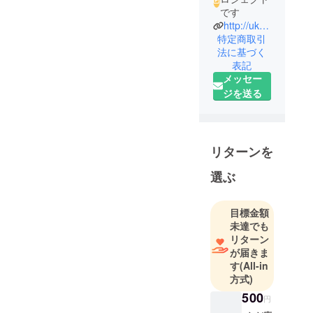
です
http://ukproject.com/bazra/
特定商取引
法に基づく
表記
メッセー
ジを送る
リターンを
選ぶ
目標金額
未達でも
リターン
が届きま
す
(All-in
方式)
500
円