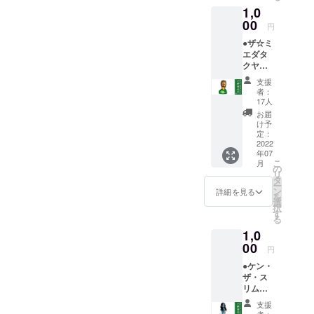
す。
1,0
味！沢
山飲ま
00
円
せて下
●ザ☆ミ
さい！
エダタ
お願い
クヤに
しま
一杯奢
す！ イ
支援
れる券
ベント
者：
ザ☆ミ
当日、
17人
エダタ
乾杯し
お届
クヤに
ている
け予
一杯奢
写真を
定：
れま
2022
撮影し
年07
す。 ラ
て、後
こ
月
イブを
日お礼
の
リ
終え、
のメー
タ
ー
疲れた
ルに添
ン
詳細を見る
を
身体に
付して
選
択
沁みる
送らせ
す
る
一杯。
ていた
1,0
それ
だきま
じゃ足
00
す。
円
りない
●ケン・
もう一
ザ・ス
杯、沢
リムに
山飲ま
一杯奢
せて下
支援
れる券
さい！