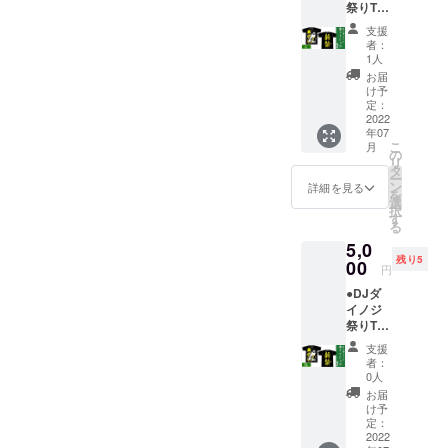
祭りT
までに
シャツ
ご支援
支援
(黄色/L)
いただ
者：
で応
いた方
1人
援！ (5
は
お届
名)
2022/6/
け予
￥5,000
29(水)
定：
(送料込
2022
までに
年07
み) ※DJ
お届け
こ
月
ダイノ
いたし
の
リ
ジサイ
ます。
タ
ー
ン入りT
それ以
ン
詳細を見る
を
シャツ
降は順
選
択
です！
次発送
す
る
※札幌公
させて
5,0
演に間
いただ
残り5
に合う
00
きま
円
よう
す。
●DJダ
2022/6/
イノジ
16(木)
祭りT
までに
シャツ
ご支援
支援
(黄
いただ
者：
色/XL)
いた方
0人
で応
は
お届
援！ (5
2022/6/
け予
名)
29(水)
定：
￥5,000
2022
までに