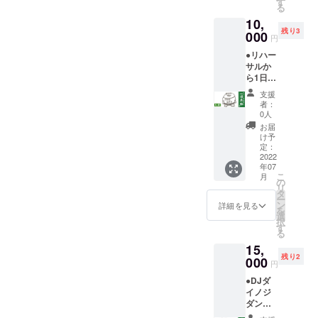
す
23時撤
る
エット
収を想
10,
できま
定して
残り3
す♡ ※
000
おりま
円
会場ま
す。
●リハー
での交
サルか
通費等
ら1日参
は支援
加券で
者様の
支援
応援！
実費と
者：
(札幌公
なりま
0人
演) (3
す。
お届
名)
け予
￥5,000
定：
※イベン
2022
年07
トを丸
こ
月
ごと堪
の
リ
能でき
タ
ー
ます。
ン
詳細を見る
を
※お礼の
選
択
メッ
す
る
セージ
15,
を送ら
残り2
せてい
000
円
ただき
●DJダ
ます。
イノジ
※当日、
ダン
終演後
サーに
に記念