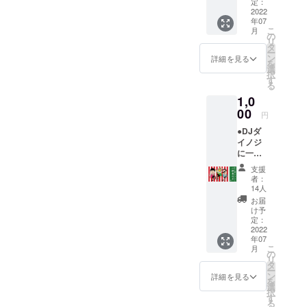
くださ
平がイ
定：
る方、
2022
ラスト
年07
リター
付きお
こ
月
ンはい
礼メー
の
リ
らない
ルを送
タ
ー
という
らせて
ン
詳細を見る
を
ご機嫌
いただ
選
択
な方！
きま
す
る
そん
す。
1,0
な、あ
なたの
00
円
心意気
●DJダ
に感謝
イノジ
いたし
に一杯
ま
奢れる
す！！
支援
券 DJダ
！ イベ
者：
イノジ
ント終
14人
に一杯
了後、
お届
奢れま
井上鉄
け予
す。お
平がイ
定：
酒が入
2022
ラスト
年07
ること
付きお
こ
月
で、よ
礼メー
の
リ
り一層
ルを送
タ
ー
盛り上
らせて
ン
詳細を見る
を
がるの
いただ
選
択
がDJの
きま
す
る
醍醐