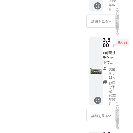
る方、
2022
2022/6/
年07
リター
16(木)
こ
月
ンはい
までに
の
リ
らない
ご支援
タ
ー
という
いただ
ン
詳細を見る
を
ご機嫌
いた方
選
択
な方！
は
す
る
そん
2022/6/
3,5
な、あ
29(水)
残り68
なたの
00
までに
円
心意気
お届け
●前売り
に感謝
いたし
チケッ
いたし
ます。
トで応
ま
それ以
援！(札
す！！
降は順
支援
幌公演)
！ イベ
次発送
者：
￥3,500
ント終
させて
32人
※チケッ
了後、
いただ
お届
トは当
井上鉄
きま
け予
日受付
平がイ
定：
す。
でお引
2022
ラスト
年07
替えと
付きお
こ
月
なりま
礼メー
の
リ
す。
ルを送
タ
ー
らせて
ン
詳細を見る
を
いただ
選
択
きま
す
る
す。