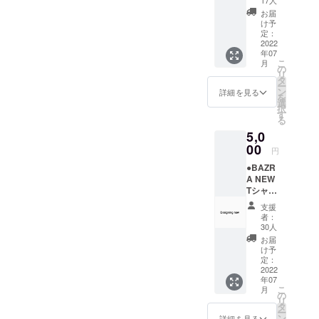
17人
けど応
お届
援して
け予
くださ
定：
る方、
2022
年07
リター
こ
月
ンはい
の
リ
らない
タ
ー
という
ン
詳細を見る
を
ご機嫌
選
択
な方！
す
る
そん
5,0
な、あ
なたの
00
円
心意気
●BAZR
に感謝
A NEW
いたし
Tシャツ
ま
で応
す！！
支援
援！
！ イベ
者：
￥5,000
ント終
30人
(送料込
了後、
お届
み)
井上鉄
け予
※BAZR
平がイ
定：
A NEW
2022
ラスト
年07
Tシャツ
付きお
こ
月
で応援
礼メー
の
リ
(S,M,L,
ルを送
タ
ー
XLから
らせて
ン
詳細を見る