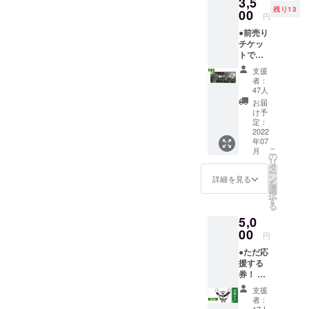
3,5
残り13
00
円
●前売り
チケッ
トで応
援！(東
支援
京公演)
者：
60枚
47人
￥3,500
お届
※チケッ
け予
トは当
定：
日受付
2022
年07
でお引
こ
月
替えと
の
リ
なりま
タ
ー
す。
ン
詳細を見る
を
選
択
す
る
5,0
00
円
●ただ応
援する
券！ ※
会場に
支援
来れな
者：
いのだ