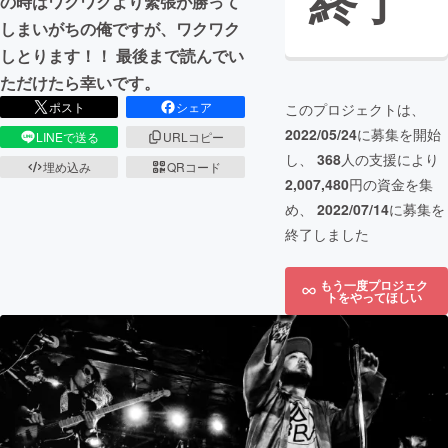
終了
の時はワクワクより緊張が勝って
しまいがちの俺ですが、ワクワク
しとります！！ 最後まで読んでい
ただけたら幸いです。
ポスト
シェア
このプロジェクトは、
2022/05/24
に募集を開始
LINEで送る
URLコピー
し、
368
人の支援により
埋め込み
QRコード
2,007,480
円の資金を集
め、
2022/07/14
に募集を
終了しました
もう一度プロジェク
トをやってほしい