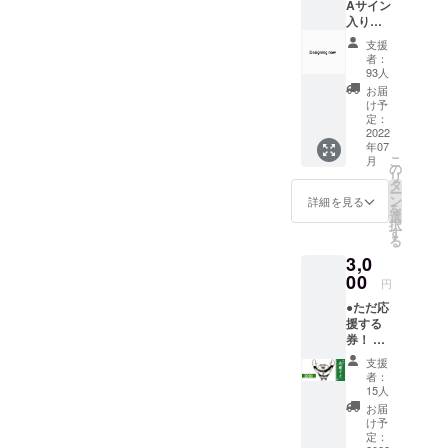
Aサイン
ご支援
す。
入り
いただ
ニュー
いた方
支援
CD で応
は
者：
援！
2022/6/
93人
￥2,000
29(水)
お届
(送料込
までに
け予
み) ※今
お届け
定：
回リ
2022
いたし
年07
ターン
ます。
こ
月
用に新
それ以
の
リ
たにレ
降は順
タ
ー
コー
次発送
ン
詳細を見る
を
ディン
させて
選
択
グした2
いただ
す
る
曲の音
きま
3,0
源を
す。
BAZRA
00
円
サイン
●ただ応
入りCD
援する
として
券！ ※
お届け
会場に
しま
支援
来れな
す！ ※
者：
いのだ
札幌公
15人
けど応
演に間
お届
援して
に合う
け予
くださ
よう
定：