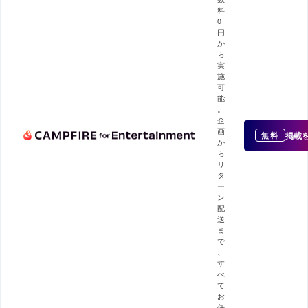
料
0
円
か
ら
実
施
可
能
。
企
画
掲載
無料
か
ら
リ
タ
ー
ン
配
送
ま
で
、
す
べ
て
お
任