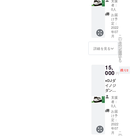
支援
なれる
撮影と
者：
券で応
サイン
0人
援！
会を予
お届
（東京
定して
け予
公演 ２
いま
定：
名）
2022
す。 ※
年07
￥15,00
会場ま
こ
月
0 ※DJダ
での交
の
リ
イノ
通費等
タ
ー
ジ・ダ
は支援
ン
詳細を見る
を
ンサー
者様の
選
択
になっ
実費と
す
る
てイベ
なりま
15,
ントを
す。
残り2
楽しめ
000
円
ます！
●DJダ
※会場ま
イノジ
での交
ダン
通費等
サーに
は支援
支援
なれる
者様の
者：
券で応
実費と
0人
援！
なりま
お届
（札幌
す。
け予
公演 ２
定：
名）
2022
年07
￥15,00
こ
月
0 ※DJダ
の