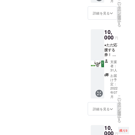
こ
月
(送料込
の
リ
み)
タ
ー
※BAZR
ン
詳細を見る
を
Aサイン
選
択
入り
す
る
ニュー
10,
CDと
BAZRA
000
円
NEW T
●ただ応
シャツ
援する
(S,M,L,
券！ ※
XLから
会場に
選んで
支援
来れな
くださ
者：
いのだ
い)の
31人
けど応
セット
お届
援して
です！
け予
くださ
※札幌公
定：
る方、
2022
演に間
年07
リター
に合う
こ
月
ンはい
よう
の
リ
らない
2022/6/
タ
ー
という
16(木)
ン
詳細を見る
を
ご機嫌
までに
選
択
な方！
ご支援
す
る
そん
いただ
10,
な、あ
いた方
残り3
なたの
000
は
円