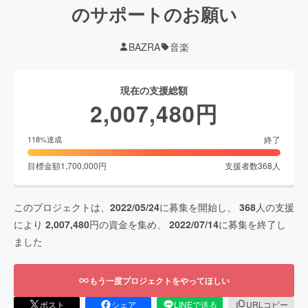
のサポートのお願い
BAZRA
音楽
現在の支援総額
2,007,480
円
終了
118
%達成
目標金額
1,700,000
円
支援者数
368
人
このプロジェクトは、
2022/05/24
に募集を開始し、
368
人の支援
により
2,007,480
円の資金を集め、
2022/07/14
に募集を終了し
ました
もう一度プロジェクトをやってほしい
ポスト
シェア
LINEで送る
URLコピー