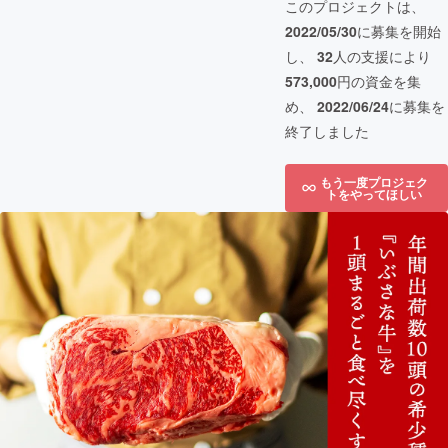
このプロジェクトは、
2022/05/30
に募集を開始
し、
32
人の支援により
573,000
円の資金を集
め、
2022/06/24
に募集を
終了しました
もう一度プロジェク
トをやってほしい