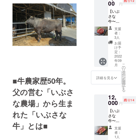
残り12
です。
00
ていた
円
実際に
だきま
【いぶ
お届け
す。
さな
する
牛〜お
パッ
試し
ケージ
支援
パッ
と異な
者：
ク〜】
る場合
3人
￥5,000
がござ
お届
（税込/
いま
け予
クール
す。 ※
定：
便送料
2022
商品詳
年09
¥1,200
細は活
こ
月
含む）
動報告
の
リ
■切り落
にて公
タ
ー
とし
開させ
ン
詳細を見る
■牛農家歴50年。
を
150g ■
ていた
選
択
お得用
だきま
す
父の営む「いぶさ
る
丸腸
す。
12,
250g ■
残り14
な農場」から生ま
ハン
000
円
バー
【いぶ
グ 1個
れた「いぶさな
さな
※写真は
牛〜赤
イメー
牛」とは■
身パッ
ジで
支援
ク〜】
す。実
者：
￥12,00
際にお
1人