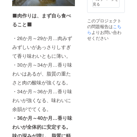
商品詳
見る
細は活
動報告
⬛
肉作りは、まず自ら食べ
にて公
このプロジェクト
開させ
ること⬛
の問題報告は
こち
ていた
だきま
ら
よりお問い合わ
す。
・26か月～29か月…肉みず
せください
みずしいがあっさりしすぎ
て香り味わいともに薄い。
・30か月～34か月…香り味
わいはあるが、脂質の重た
さと肉の酸味が強くなる。
・34か月～36か月…香り味
わいが強くなる、味わいに
余韻がでてくる。
・36か月～40か月…香り味
わいが全体的に安定する。
味の深みが増し、脂質に軽