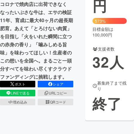
円
コロナで焼肉店に出荷できなく
まちづくり・地域活性化
なったいぶさな牛は、エサの検証
11年、育成に最大40ヶ月の超長期
573%
肥育。あえて「とろけない肉質」
目標金額は
CAMPFIRE for Social Good
CAMPFIRE Creation
100,000円
を目指し「火をいれた瞬間に立つ
CAMPFIREふるさと納税
machi-ya
コミュニティ
の赤身の香り」「噛みしめる旨
支援者数
味」を味わってほしい！生産者の
32
人
この想いを全国へ。まるごと一頭
分すべてを味わい尽くすクラウド
ファンディングに挑戦します。
募集終了まで残
ポスト
シェア
り
LINEで送る
URLコピー
終了
埋め込み
QRコード