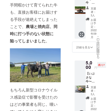
牛
をレベ
手間暇かけて育てられた牛
ビーフ
ルアッ
支援
ジャー
プさせ
も、直接お客様にお届けす
者：
キー】
る隠し
3人
￥4,000
る手段が途絶えてしまった
味に。
お届
（税込/
※写真は
け予
ことで、
農場と焼肉店、同
送料
イメー
定：
¥600含
2022
ジで
時に打つ手のない状態に
年09
む） ■
す。実
こ
月
ビーフ
際にお
の
陥ってしまいました
。
リ
ジャー
届けす
タ
ー
キー
るパッ
ン
詳細を見る
を
30g×2
ケージ
選
択
パック
と異な
す
る
さくっ
る場合
5,0
とした
がござ
残り7
食感と
00
いま
円
肉の香
す。 ※
【いぶ
りが特
商品詳
さな
徴の
細は活
牛〜
ビーフ
動報告
ミック
ジャー
にて公
支援
もちろん新型コロナウイル
スホル
キーで
開させ
者：
モン
す。 少
ていた
3人
ス感染症で影響を受けたの
パッ
し炙っ
だきま
お届
ク〜】
てお召
す。
け予
はどの事業者も同じ。嘆い
￥5,000
し上が
定：
（税込/
2022
りいた