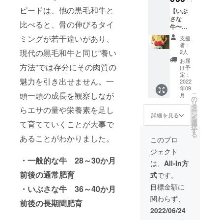
ロー
ケージ
本のみ
ピードは、他の黒毛和牛と
【いぶ
ス
と異な
取るこ
さな
350g×1
る場合
とがで
比べると、骨の伸びるタイ
牛〜自
パック
がござ
きる希
分で料
2.イチ
いま
少部
ミングが若干違いがあり、
支援
理パッ
ボ
す。 ※
位。 ※
者：
ク〜】
現代の黒毛和牛と同じ”養い
商品詳
2人
写真は
￥20,00
350g×1
細は活
イメー
お届
0（税
方法”では存分にその肉質の
パック
動報告
け予
ジで
込/クー
3.肩
定：
にて公
す。実
魅力を引き出せません。一
ル便送
2022
ロー
開させ
際にお
年09
料
ス
ていた
届けす
頭一頭の成長を観察しなが
こ
月
¥1,200
400g×1
の
だきま
るパッ
リ
含む）
パック
タ
す。
ケージ
らエサの量や栄養素を足し
ー
■ホホ
4.ラン
ン
詳細を見る
と異な
を
肉
プ
選
て育てていくことが大事で
る場合
択
350g〜
す
がござ
る
400g１
あることがわかりました。
400g×1
このプロ
いま
個
パック
す。 ※
ジェクト
（個体
5.ミス
商品詳
・一般的な牛 28～30か月
ごとに
ジ
は、
All-In方
細は活
大きさ
動報告
前後の通常肥育
式
です。
が変わ
400g×1
にて公
りま
パック
目標金額に
開させ
・いぶさな牛 36～40か月
す） ※
※写真は
ていた
関わらず、
ホホ肉
イメー
前後の長期間肥育
だきま
は一頭
ジで
2022/06/24
す。
につき
す。実