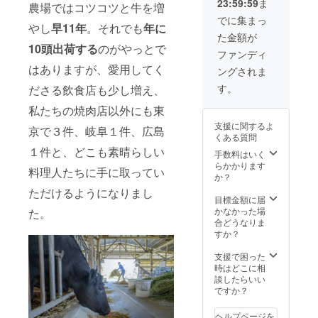
23:59:59
ま
２個だ
際にお
農場ではコツコツと牛を増
けの希
届けす
でに集まっ
やし
早11年
。それでも
年に
少部位
るパッ
た金額が
です。
ケージ
10頭出荷する
のがやっとで
■ロース
と異な
ファンディ
トビー
る場合
はありますが、愛用してく
ングされま
フ用ブ
がござ
ロッ
いま
す。
ださる飲食店も少し増え、
ク 300
す。 ※
ｇ ■お
商品詳
私たちの焼肉店以外にも東
得用 煮
細は活
支援に関するよ
込み用
京で３件、岐阜１件、広島
動報告
くある質問
カット
にて公
１件と、どこも素晴らしい
肉
開させ
手数料はいく
300ｇ
ていた
らかかります
料理人たちに手に取ってい
※写真は
だきま
か？
イメー
す。
ただけるようになりまし
ジで
目標金額に届
す。実
かなかった場
た。
際にお
合どうなりま
届けす
すか？
るパッ
ケージ
支援で困った
と異な
時はどこに相
る場合
談したらいい
がござ
ですか？
いま
す。 ※
ヘルプページを