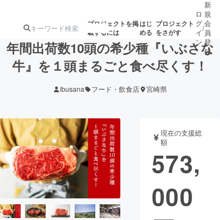
新
ロ
規
グ
会
プロジェクトを掲
はじ
プロジェクト
/
載するには
める
をさがす
イ
員
ン
登
年間出荷数10頭の希少種『いぶさな
録
牛』を１頭まるごと食べ尽くす！
人気のプロ
注目のリ
注目の新着プロ
募集終了が近いプ
もうすぐ公開
ibusana
フード・飲食店
宮崎県
ジェクト
ターン
ジェクト
ロジェクト
されます
アート・写真
音楽
現在の支援総
額
573,
テクノロジー・ガジェット
ゲーム・サ
000
映像・映画
書籍・雑誌
ビジネス・起業
チャレンジ