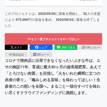
このプロジェクトは、
2022/05/30
に募集を開始し、
32
人の支援
により
573,000
円の資金を集め、
2022/06/24
に募集を終了しま
した
もう一度プロジェクトをやってほしい
ポスト
シェア
LINEで送る
URLコピー
埋め込み
QRコード
コロナで焼肉店に出荷できなくなったいぶさな牛は、エ
サの検証11年、育成に最大40ヶ月の超長期肥育。あえて
「とろけない肉質」を目指し「火をいれた瞬間に立つの
赤身の香り」「噛みしめる旨味」を味わってほしい！生
産者のこの想いを全国へ。まるごと一頭分すべてを味わ
い尽くすクラウドファンディングに挑戦します。