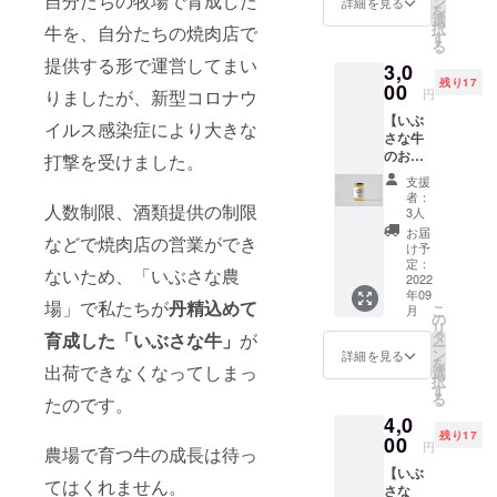
自分たちの牧場で育成した
ン
詳細を見る
を
選
択
牛を、自分たちの焼肉店で
す
る
提供する形で運営してまい
3,0
残り17
00
りましたが、新型コロナウ
円
【いぶ
イルス感染症により大きな
さな牛
のおい
打撃を受けました。
しい
支援
脂】
者：
人数制限、酒類提供の制限
￥3,000
3人
（税込/
お届
などで焼肉店の営業ができ
クール
け予
便送料
定：
ないため、「いぶさな農
¥1,200
2022
年09
含む）
場」で私たちが
丹精込めて
こ
月
■牛脂
の
リ
瓶
タ
育成した「いぶさな牛」
が
ー
200g×2
ン
詳細を見る
を
本 いぶ
出荷できなくなってしまっ
選
択
さな牛
す
る
たのです。
の香り
4,0
高い脂
残り17
をその
00
円
農場で育つ牛の成長は待っ
まま瓶
【いぶ
詰め。
てはくれません。
さな
炒め物