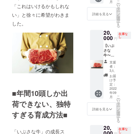
こ
月
料
リ
の
「これはいけるかもしれな
リ
¥1,200
150g×1
タ
ー
含む）
パック
ン
詳細を見る
い」と徐々に希望がわきま
を
■ヒレス
サガ
選
択
テー
した。
リ・ハ
す
る
キ 150
ラミは
20,
ｇ ■
横隔膜
在庫な
サーロ
000
につい
し
円
イン／
ている
【いぶ
リブ
筋肉
さな
ロース
部。 腰
牛〜
／イチ
椎側が
350g塊
ボ い
「サガ
支援
肉パッ
ずれ
リ」、
者：
ク〜】
か 150
肋骨側
3人
￥20,00
ｇ ■
が「ハ
お届
0（税
ベーコ
ラミ」
け予
込/クー
ンブ
定：
と呼ば
ル便送
2022
ロッ
れ、
■年間10頭しか出
年09
料
ク
「サガ
こ
月
¥1,200
100g ※
の
リ」
リ
荷できない、独特
含む）
写真は
タ
は、牛1
ー
■下記４
イメー
ン
頭から1
詳細を見る
を
すぎる育成方法■
つのう
ジで
選
本、
択
ちお好
す。実
す
「ハラ
る
きな１
際にお
ミ」
20,
塊を。
届けす
は、牛1
在庫な
「いぶさな牛」の成長ス
1.リブ
000
るパッ
し
頭から2
円