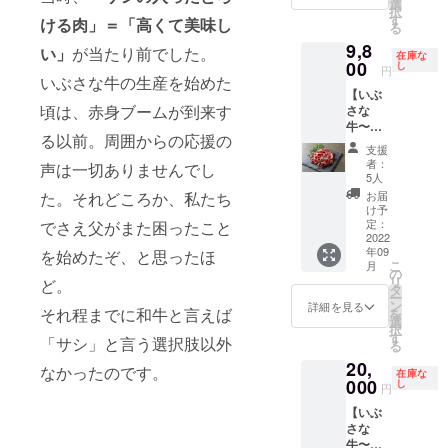
■焼肉用
動報告
選
択
赤
にて公
す
ける肉」＝「高くて美味し
る
身
開させ
9,8
ていた
い」
が当たり前でした。
在庫な
400g×2
00
だきま
し
円
いぶさな牛の生産を始めた
パック
す。
【いぶ
■スライ
頃は、赤身ブームが到来す
さな
ス
牛〜
る以前。周囲からの応援の
たっぷ
300g×2
支援
り切り
パック
者：
声は一切ありませんでし
落とし
■丸
5人
パッ
腸
た。それどころか、私たち
お届
ク〜】
け予
￥9,800
定：
でさえ父がまた困ったこと
（税込/
2022
250g×1
年09
を始めたぞ、と思ったほ
クール
パック
こ
月
便送料
■ミック
の
リ
ど。
¥1,200
スホル
タ
ー
含む）
モン
ン
詳細を見る
それ程までに和牛と言えば
を
■切りお
250g×1
選
択
とし
パック
す
「サシ」と言う選択肢以外
る
150g×
■ハ
20,
４パッ
ム
なかったのです。
在庫な
ク＝合
000
し
円
計600g
【いぶ
のお得
100g✕2
さな
なパッ
パック
牛〜秘
ク ※写