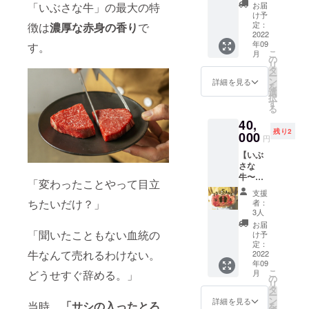
0（税
届けす
お届
「いぶさな牛」の最大の特
込/クー
るパッ
け予
ル便送
ケージ
定：
徴は
濃厚な赤身の香り
で
料
2022
と異な
年09
¥1,200
す。
る場合
こ
月
含む）
がござ
の
リ
■焼肉用
いま
タ
ー
赤身
す。 ※
ン
詳細を見る
を
400g×1
商品詳
選
択
パック
細は活
す
る
■丸腸
動報告
40,
150g×1
にて公
残り2
パック
000
開させ
円
※写真は
ていた
【いぶ
イメー
だきま
さな
ジで
す。
牛〜み
す。実
「変わったことやって目立
んなで
際にお
支援
フル
届けす
ちたいだけ？」
者：
パッ
るパッ
3人
ク〜】
ケージ
お届
￥40,00
「聞いたこともない血統の
と異な
け予
0（税
る場合
定：
牛なんて売れるわけない。
込/クー
2022
がござ
年09
ル便送
いま
こ
どうせすぐ辞める。」
月
料
す。 ※
の
リ
¥2,000
商品詳
タ
ー
含む）
細は活
ン
詳細を見る
当時、
「サシの入ったとろ
を