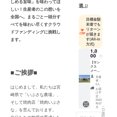
しめる旨味」を味わってほ
選ぶ
しい！生産者のこの想いを
全国へ。まるごと一頭分す
目標金額
べてを味わい尽くすクラウ
未達でも
リターン
ドファンディングに挑戦し
が届きま
ます。
す
(All-in
方式)
1,0
00
円
【サン
クス
■ご挨拶■
メー
ル】 感
支援
謝の気
者：
持ちを
0人
はじめまして、私たちは宮
込めた
お届
メール
け予
崎県で「いぶさな農場」、
をお送
定：
りしま
2022
そして焼肉店「焼肉いぶさ
年07
す。
こ
月
な」を営んでおります。
の
リ
タ
ー