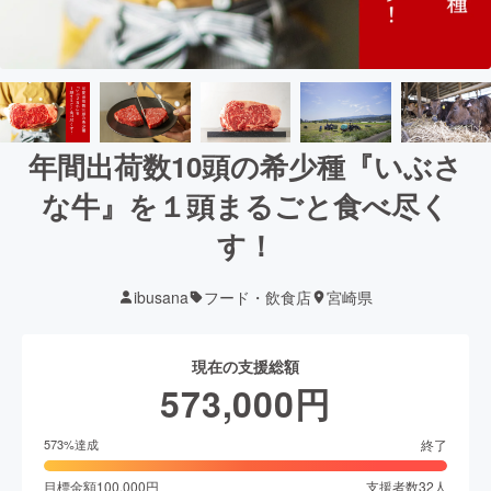
年間出荷数10頭の希少種『いぶさ
な牛』を１頭まるごと食べ尽く
す！
ibusana
フード・飲食店
宮崎県
現在の支援総額
573,000
円
終了
573
%達成
目標金額
100,000
円
支援者数
32
人