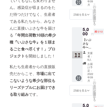
ていてもなにも変わりませ
年09
クール
だくの
こ
月
便送料
がおす
の
ん。感染症が収まるのをた
リ
¥1,200
すめで
タ
ー
含む）
だ待つだけでなく、生産者
す！ ※
ン
詳細を見る
を
■お得用
写真は
選
択
である私たちから、みなさ
ミック
イメー
す
る
スホル
ジで
んに直接いぶさな牛を届け
5,0
モン
す。実
残り12
250g×3
00
際にお
円
る
「年間出荷数10頭の希少
パック
届けす
【いぶ
※写真は
るパッ
種『いぶさな牛』を１頭ま
さな
イメー
ケージ
牛〜赤
ジで
るごと食べ尽くす！」プロ
と異な
身の漬
す。実
る場合
支援
物〜】
ジェクト
を開始しました！
際にお
がござ
者：
￥5,000
届けす
いま
8人
（税込/
るパッ
す。 ※
お届
私たち生産者からの直接販
クール
ケージ
商品詳
け予
便送料
と異な
定：
細は活
売だからこそ、
市場に出て
¥1,200
2022
る場合
動報告
年09
含む）
がござ
にて公
こないような希少な部位も
こ
月
■赤身の
いま
の
開させ
リ
味噌漬
す。 ※
タ
ていた
リーズナブルにお届けでき
ー
け
商品詳
ン
だきま
詳細を見る
を
100g×2
る取り組み
です。
細は活
選
す。
択
瓶 ※写
動報告
す
る
真はイ
にて公
5,0
メージ
開させ