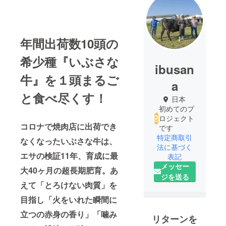
年間出荷数10頭の
希少種『いぶさな
ibusan
牛』を１頭まるご
a
と食べ尽くす！
日本
初めてのプ
ロジェクト
コロナで焼肉店に出荷でき
です
特定商取引
なくなったいぶさな牛は、
法に基づく
エサの検証11年、育成に最
表記
メッセー
大40ヶ月の超長期肥育。あ
ジを送る
えて「とろけない肉質」を
目指し「火をいれた瞬間に
立つの赤身の香り」「噛み
リターンを