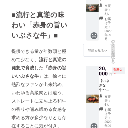
■ハン
密の中
真はイ
バー
支援
身パッ
メージ
グ
者：
■流行と真逆の味
ク〜】
です。
120
3人
￥20,00
実際に
ｇ×4個
お届
0（税
わい「赤身の旨い
お届け
※写真は
け予
込/クー
する
定：
イメー
ル便送
2022
パッ
ジで
いぶさな牛」■
年09
料
ケージ
す。実
こ
月
¥1,200
と異な
の
際にお
リ
含む）
る場合
タ
届けす
ー
■ミック
がござ
ン
提供できる量が年数頭と極
るパッ
詳細を見る
を
スホル
いま
選
ケージ
択
モン
めて少なく、
流行と真逆の
す。 ※
す
と異な
る
250g×1
商品詳
る場合
発想で育成
した
「赤身の旨
20,
パック
細は活
がござ
在庫な
■テール
000
動報告
し
いま
円
いいぶさな牛」
は、徐々に
スライ
にて公
す。 ※
【いぶ
ス
開させ
商品詳
熱烈なファンが出来始め、
さな
100g×1
ていた
細は活
牛〜希
パック
だきま
動報告
いわゆる高級肉とは違う、
少ス
■タン
す。
にて公
支援
テーキ
150g×1
ストレートに立ち上る和牛
開させ
者：
パッ
パック
6人
ていた
ク〜】
の香りや噛み締める食感を
■ハラ
だきま
お届
￥20,00
ミ
け予
す。
求める方が多少なりとも存
0（税
150g×1
定：
込/クー
2022
パック
在することに気が付き、
年09
ル便送
■サガ