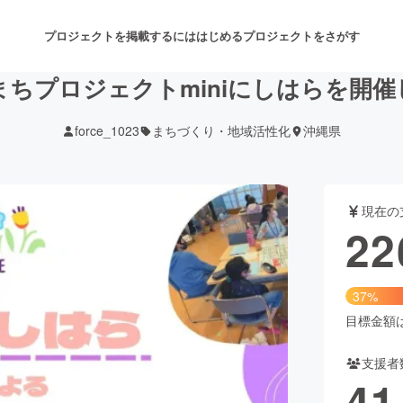
プロジェクトを掲載するには
はじめる
プロジェクトをさがす
ちプロジェクトminiにしはらを開
force_1023
まちづくり・地域活性化
沖縄県
注目のリターン
注目の新着プロジェクト
募集終了が近いプロジェクト
も
現在の
音楽
舞台・パフォーマンス
22
ゲーム・サービス開発
フード・飲食店
37%
書籍・雑誌出版
アニメ・漫画
目標金額は6
支援者
チャレンジ
ビューティー・ヘルスケ
41