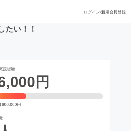
ログイン
/
新規会員登録
催したい！！
うすぐ公開されます
支援総額
プロダクト
6,000
円
ファッション
スポーツ
00,000円
数
ア
ソーシャルグッド
人