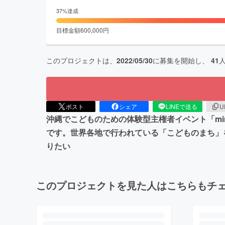
37
%達成
目標金額
600,000
円
このプロジェクトは、
2022/05/30
に募集を開始し、
41
ポスト
シェア
LINEで送る
U
沖縄でこどものための体験型主権者イベント「mi
です。世界各地で行われている「こどものまち」
りたい
このプロジェクトを見た人はこちらもチ