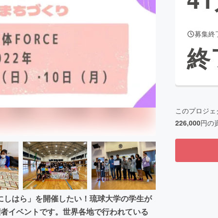
募集終
CAMPFIRE for Social Good
CAMPFIRE Creation
終
CAMPFIREふるさと納税
machi-ya
コミュニティ
このプロジェ
226,000
円の
iにしはら」を開催したい！琉球大学の学生が
権者イベントです。世界各地で行われている