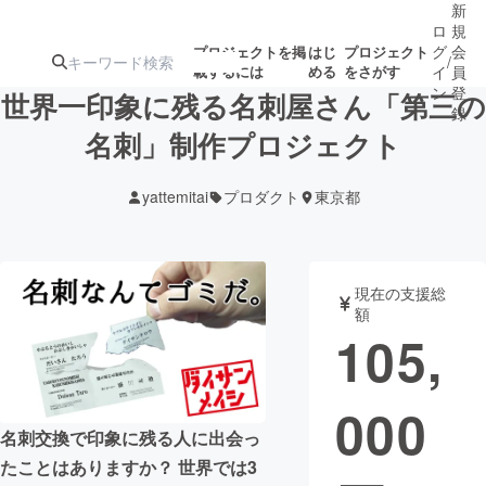
新
ロ
規
グ
会
プロジェクトを掲
はじ
プロジェクト
/
載するには
める
をさがす
イ
員
ン
登
世界一印象に残る名刺屋さん「第三の
録
名刺」制作プロジェクト
人気のプロ
注目のリ
注目の新着プロ
募集終了が近いプ
もうすぐ公開
yattemitai
プロダクト
東京都
ジェクト
ターン
ジェクト
ロジェクト
されます
アート・写真
音楽
現在の支援総
額
105,
テクノロジー・ガジェット
ゲーム・サ
000
映像・映画
書籍・雑誌
名刺交換で印象に残る人に出会っ
たことはありますか？ 世界では3
ビジネス・起業
チャレンジ