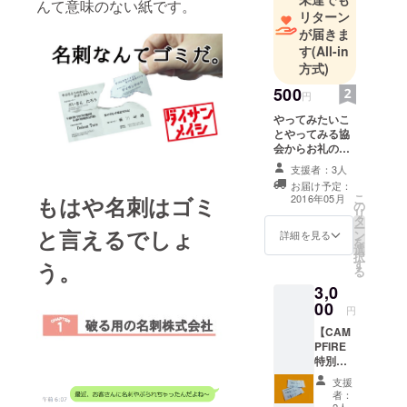
んて意味のない紙です。
して勤務。
リターン
が届きま
サラリーマ
す
(All-in
方式)
ンを辞め、
家業である
500
円
コンビニ業
やってみたいこ
の店長をす
とやってみる協
る傍らLINE
会からお礼の
メッセージを送
スタンプ
支援者：3人
らせていただき
お届け予定：
『田端』イ
ます。
こ
2016年05月
もはや名刺はゴミ
の
ラスト制
リ
タ
ー
作。田端に
と言えるでしょ
ン
詳細を見る
を
よる田端の
選
択
す
う。
ための情報
る
発信サイト
3,0
00
webマガジン
円
『TABATIME
【CAM
PFIRE
』を立ち上
特別価
げ、編集長
格】 破
支援
とライター
る用の
者：
名刺株
2人