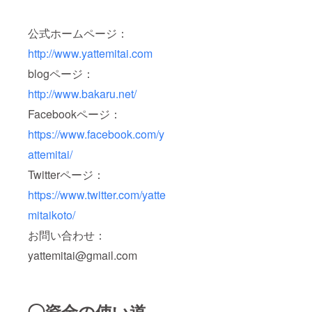
公式ホームページ：
http://www.yattemitai.com
blogページ：
http://www.bakaru.net/
Facebookページ：
https://www.facebook.com/y
attemitai/
Twitterページ：
https://www.twitter.com/yatte
mitaikoto/
お問い合わせ：
yattemitai@gmail.com
◯資金の使い道