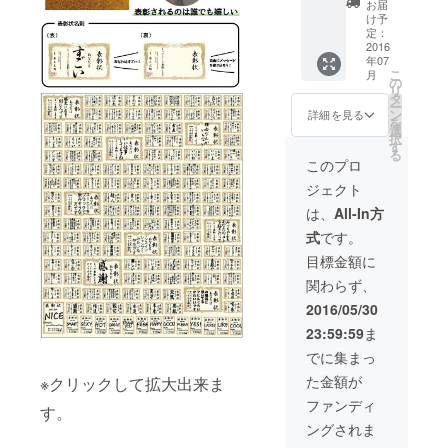
ザイン
お届
までに
しま
け予
なりま
す。 友
定：
す。 好
2016
人と一
年07
きなデ
緒にぜ
こ
月
ザイン
ひ買っ
の
リ
の名刺
て頂き
タ
ー
100枚
たい
ン
詳細を見る
を
セット
セット
選
択
を送ら
です。
す
る
せて頂
100枚ご
このプロ
きま
とに違
ジェクト
す。 名
うもの
前、電
を選ん
は、
All-In方
話番
でも構
式
です。
号、
いませ
メール
ん。名
目標金額に
アドレ
前など
関わらず、
スをあ
も別の
なただ
人でも
2016/05/30
けのも
構いま
23:59:59
ま
のにデ
せん。
ザイン
でに集まっ
しま
た金額が
※クリックして拡大出来ま
す。
ファンディ
す。
ングされま