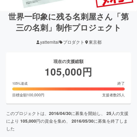
世界一印象に残る名刺屋さん「第
三の名刺」制作プロジェクト
yattemitai
プロダクト
東京都
現在の支援総額
105,000
円
終了
105
%達成
目標金額
100,000
円
支援者数
25
人
このプロジェクトは、
2016/04/30
に募集を開始し、
25
人の支援
により
105,000
円の資金を集め、
2016/05/30
に募集を終了しま
した