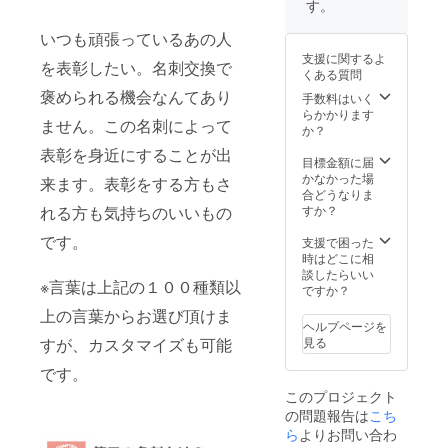
す。
いつも頑張っているあの人
支援に関するよ
を表彰したい。名刺交換で
くある質問
褒められる機会なんてあり
手数料はいく
らかかります
ません。この名刺によって
か？
表彰を身近にすることが出
目標金額に届
かなかった場
来ます。表彰をする方もさ
合どうなりま
れる方も気持ちのいいもの
すか？
です。
支援で困った
時はどこに相
談したらいい
※言葉は上記の１００種類以
ですか？
上の言葉からお選び頂けま
ヘルプページを
すが、カスタマイズも可能
見る
です。
このプロジェクト
の問題報告は
こち
ら
よりお問い合わ