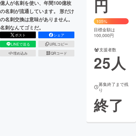
円
億人が名刺を使い、年間100億枚
の名刺が流通しています。 形だけ
まちづくり・地域活性化
の名刺交換は意味がありません。
105%
名刺なんてゴミだ。
目標金額は
CAMPFIRE for Social Good
CAMPFIRE Creation
ポスト
シェア
100,000円
CAMPFIREふるさと納税
machi-ya
コミュニティ
LINEで送る
URLコピー
支援者数
埋め込み
QRコード
25
人
募集終了まで残
り
終了