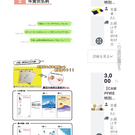
特別価
のにデ
格】 パ
ザイン
支援
ロディ
しま
者：
名刺の
す。
2人
中の一
お届
つのデ
け予
ザイン
定：
100枚
2016
年07
セット
こ
月
を送ら
の
リ
せて頂
タ
ー
きま
ン
詳細を見る
を
す。 名
選
択
前、電
す
る
話番
3,0
号、
メール
00
円
アドレ
【CAM
スをあ
PFIRE
なただ
特別価
けのも
格】 そ
のにデ
支援
の他デ
ザイン
者：
ザイン
しま
0人
名刺の
す。
お届
中の一
け予
つのデ
定：
ザイン
2016