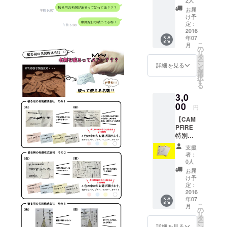
もやってい
式会社
お届
る。また立
の中の
け予
ち飲み屋
一つの
定：
デザイ
2016
『タバタ
年07
ン100枚
こ
バー』をDIY
月
セット
の
リ
を送ら
で制作し店
タ
ー
せて頂
ン
詳細を見る
主もつとめ
を
きま
選
択
る。「コン
す。 名
す
る
前、電
ビニ」×「飲
3,0
話番
食店」
号、
00
円
×「webマガ
メール
【CAM
アドレ
ジン」とい
PFIRE
スをあ
う業界も全
特別価
なただ
格】 手
けのも
く違う様々
支援
渡しハ
のにデ
者：
な仕事を田
ガキ名
ザイン
0人
端でしてい
刺の中
しま
お届
の一つ
す。
け予
る。
のデザ
定：
イン100
2016
年07
枚セッ
こ
月
トを送
の
リ
らせて
タ
ー
頂きま
ン
詳細を見る