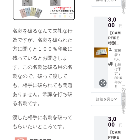
を
す。 名
選
択
前、電
す
る
話番
3,0
号、
メール
00
円
アドレ
名刺を破るなんて失礼な行
【CAM
スをあ
PFIRE
なただ
為ですが、名刺を破られた
特別価
けのも
格】 表
方に聞くと１００％印象に
のにデ
支援
彰状名
ザイン
者：
残っているとお聞きしま
刺の中
しま
0人
の一つ
す。
お届
す。この名刺は破る用の名
のデザ
け予
イン100
定：
刺なので、破って渡して
枚セッ
2016
年07
トを送
も、相手に破られても問題
こ
月
らせて
の
リ
頂きま
ありません。常識を打ち破
タ
ー
す。 名
ン
詳細を見る
を
る名刺です。
前、電
選
択
話番
す
る
号、
渡した相手に名刺を破って
3,0
メール
アドレ
00
円
もらいたいところです。
スをあ
【CAM
なただ
PFIRE
けのも