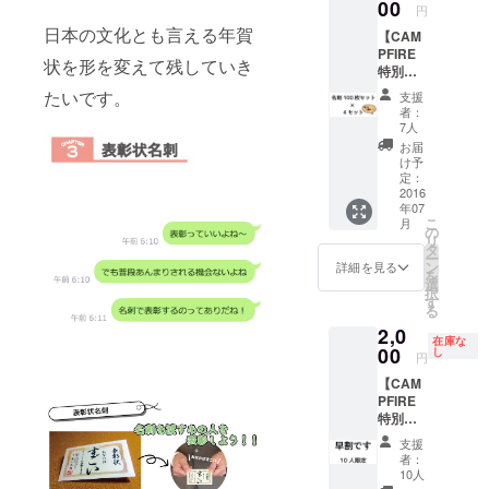
話番
00
円
号、
日本の文化とも言える年賀
【CAM
メール
PFIRE
アドレ
状を形を変えて残していき
特別価
スをあ
格】 そ
なただ
たいです。
支援
の他デ
けのも
者：
ザイン
のにデ
7人
名刺の
ザイン
お届
中の一
しま
け予
つのデ
す。
定：
ザイン
2016
年07
100枚
こ
月
セット
の
リ
×4セッ
タ
ー
トを送
ン
詳細を見る
を
らせて
選
択
頂きま
す
る
す。 名
2,0
前、電
在庫な
話番
00
し
円
号、
【CAM
メール
PFIRE
アドレ
特別価
スをあ
格】 早
なただ
支援
割で
けのも
者：
す。限
のにデ
10人
定10人