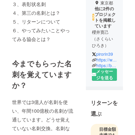
東京都
３、表彰状名刺
他に2件の
４、第三の名刺とは？
プロジェク
トを掲載し
５、リターンについて
ています
６、やってみたいことやっ
櫻井寛己
てみる協会とは？
（さくらい
ひろき）
pirorin39
田端のため
https://www.tabatime.net/
今までもらった名
に生きる
https://bar.tabatime.net/
メッセー
人。
刺を覚えています
ジを送る
1989年田端
か？
生まれ田端
育ち、4代目
田端っ子。
世界では3億人が名刺を使
リターンを
明治大学商
い、年間100億枚の名刺が流
学部卒業
選ぶ
後、菓子
通しています。どうせ覚え
メーカーに
ていない名刺交換。名刺な
目標金額
２年営業と
未達でも