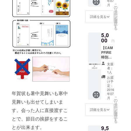
年07
100枚
こ
月
セット
の
リ
を送ら
タ
ー
せて頂
ン
詳細を見る
を
きま
選
択
す。 名
す
る
前、電
5,0
話番
号、
00
円
メール
【CAM
アドレ
PFIRE
スをあ
特別価
なただ
格】 そ
けのも
支援
の他デ
のにデ
者：
ザイン
ザイン
1人
名刺の
しま
お届
中の一
す。
け予
つのデ
定：
ザイン
2016
年賀状も暑中見舞いも寒中
年07
100枚
こ
月
セット×
の
見舞いも出せてしまいま
リ
２セッ
タ
ー
トを送
ン
す。会った人に直接渡すこ
詳細を見る
を
らせて
選
択
頂きま
とで、節目の挨拶をするこ
す
る
す。 名
とが出来ます。
9,5
前、電