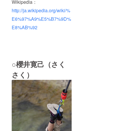
Wikipedia：
http://ja.wikipedia.org/wiki/%
E6%97%A9%E5%B7%9D%
E8%AB%92
○櫻井寛己（さく
さく）