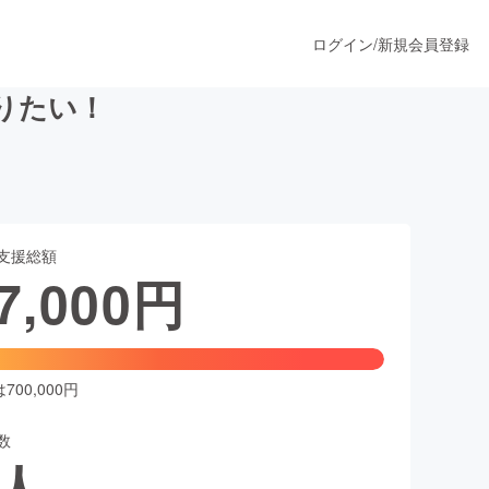
ログイン
/
新規会員登録
りたい！
うすぐ公開されます
支援総額
プロダクト
7,000
円
ファッション
スポーツ
00,000円
数
ア
ソーシャルグッド
人