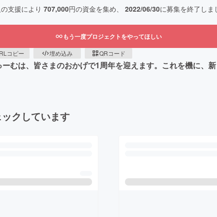
人の支援により
707,000
円の資金を集め、
2022/06/30
に募集を終了しま
もう一度プロジェクトをやってほしい
RLコピー
埋め込み
QRコード
ゅーむは、皆さまのおかげで1周年を迎えます。これを機に、
ェックしています