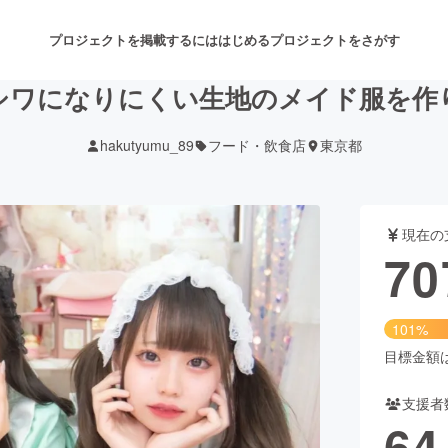
プロジェクトを掲載するには
はじめる
プロジェクトをさがす
シワになりにくい生地のメイド服を作
hakutyumu_89
フード・飲食店
東京都
注目のリターン
注目の新着プロジェクト
募集終了が近いプロジェクト
も
現在の
音楽
舞台・パフォーマンス
70
ゲーム・サービス開発
フード・飲食店
101%
書籍・雑誌出版
アニメ・漫画
目標金額は7
支援者
チャレンジ
ビューティー・ヘルスケ
64