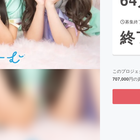
募集終
CAMPFIRE for Social Good
CAMPFIRE Creation
終
CAMPFIREふるさと納税
machi-ya
コミュニティ
このプロジェ
707,000
円の