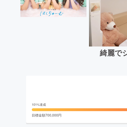
綺麗で
101
%達成
目標金額
700,000
円