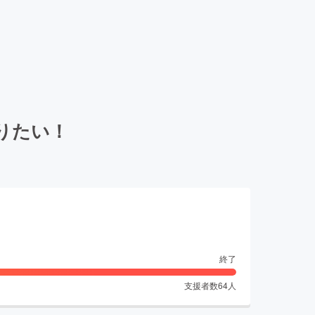
りたい！
終了
支援者数
64
人