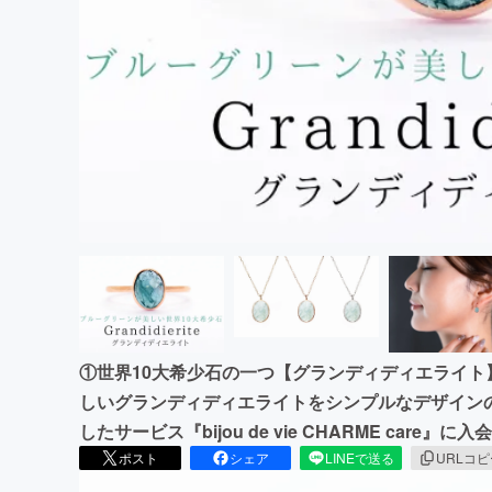
まちづくり・地域活性化
①世界10大希少石の一つ【グランディディエライト
しいグランディディエライトをシンプルなデザイン
したサービス『bijou de vie CHARME care』に入会
ポスト
シェア
LINEで送る
URLコ