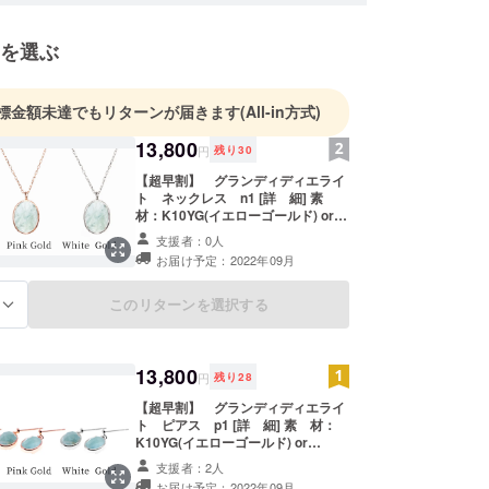
を選ぶ
標金額未達でもリターンが届きます
(All-in方式)
13,800
円
残り
30
【超早割】 グランディディエライ
ト ネックレス n1 [詳 細] 素
材：K10YG(イエローゴールド) or
K10WG(ホワイトゴールド) or
支援者：0人
K10PG（ピンクゴールド） ※オプ
お届け予定：2022年09月
ションからお選びください。 モチー
フの大きさ(約)：縦10.8mm×横
6.8mm 厚み（約）：3.6mm チェー
このリターンを選択する
る
ンの長さ（約）：40cm ※こちらの
価格には消費税・送料が含まれま
す。 ※ご注文状況、使用部材の供給
状況、製造工程上の都合等により出
13,800
円
残り
28
荷時期が遅れる場合がございます。
※写真と実際の商品では、ディスプ
【超早割】 グランディディエライ
レイによって色合いに違いが生じる
ト ピアス p1 [詳 細] 素 材：
場合がございます。ご了承下さい。
K10YG(イエローゴールド) or
※写真はサンプルです。そのため写
K10WG(ホワイトゴールド) or
支援者：2人
真にはない内包物が入っている場合
K10PG（ピンクゴールド） ※オプ
お届け予定：2022年09月