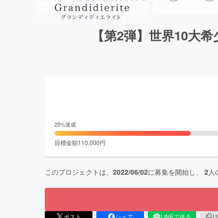
【第2弾】世界10大
25
%達成
目標金額
110,000
円
このプロジェクトは、
2022/06/02
に募集を開始し、
2
人
ポスト
シェア
LINEで送る
U