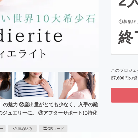
募集終
CAMPFIRE for Social Good
CAMPFIRE Creation
終
CAMPFIREふるさと納税
machi-ya
コミュニティ
このプロジェ
27,600
円の資
】の魅力 ②産出量がとても少なく、入手の難
のジュエリーに。 ③アフターサポートに特化
ピー
埋め込み
QRコード