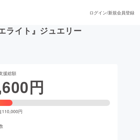
ログイン
/
新規会員登録
ィエライト』ジュエリー
うすぐ公開されます
支援総額
プロダクト
,600
円
ファッション
スポーツ
10,000円
数
ア
ソーシャルグッド
人