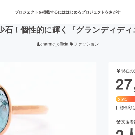
プロジェクトを掲載するには
はじめる
プロジェクトをさがす
希少石！個性的に輝く『グランディデ
charme_official
ファッション
注目のリターン
注目の新着プロジェクト
募集終了が近いプロジェクト
も
現在の
音楽
舞台・パフォーマンス
27
ゲーム・サービス開発
フード・飲食店
25%
書籍・雑誌出版
アニメ・漫画
目標金額は1
支援者
チャレンジ
ビューティー・ヘルスケ
2