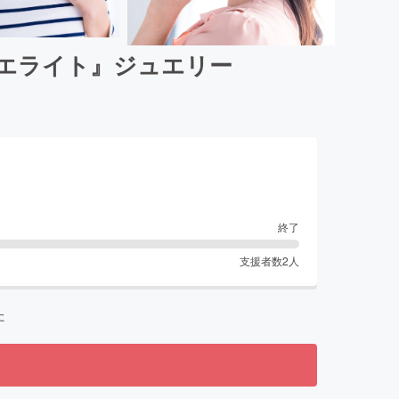
ィエライト』ジュエリー
終了
支援者数
2
人
た