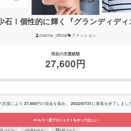
希少石！個性的に輝く『グランディデ
charme_official
ファッション
現在の支援総額
27,600
円
の支援により
27,600
円の資金を集め、
2022/07/31
に募集を終了しまし
もう一度プロジェクトをやってほしい
RLコピー
埋め込み
QRコード