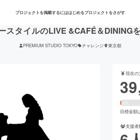
プロジェクトを掲載するには
はじめる
プロジェクトをさがす
スタイルのLIVE &CAFÉ＆DININ
PREMIUM STUDIO TOKYO
チャレンジ
東京都
注目のリターン
注目の新着プロジェクト
募集終了が近いプロジェクト
も
現在の
音楽
舞台・パフォーマンス
39
ゲーム・サービス開発
フード・飲食店
1%
書籍・雑誌出版
アニメ・漫画
目標金額は2
支援者
チャレンジ
ビューティー・ヘルスケ
6