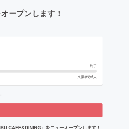
Gをオープンします！
終了
支援者数
6
人
た
SU CAFE&DINING」をニューオープンします！