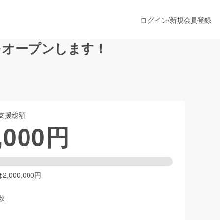
ログイン
/
新規会員登録
Gをオープンします！
うすぐ公開されます
支援総額
プロダクト
,000
円
ファッション
スポーツ
,000,000円
数
ア
ソーシャルグッド
人