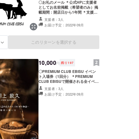
〇お礼のメール ＊公式HPに支援者
としてお名前掲載（希望者のみ）掲
載期間：開店日から1年間 ＊支援
時、必ず備考欄に掲載を希望される
支援者：3人
お名前をご記入ください。 ＊企業名
お届け予定：2022年09月
の掲載も可能です。ロゴ・バナー掲
載の場合は応相談となりますので、
希望される旨、備考欄に記載いただ
ければ後日、掲載のご案内をさせて
このリターンを選択する
る
いただきます。
10,000
円
残り
197
〇PREMIUM CLUB EBISU イベン
ト入場券（1回分） ＊PREMIUM
CLUB EBISUで開催される全イベン
トでお選びいただけます。 ＊感染症
支援者：3人
対策で入場人数は30人と致します。
お届け予定：2022年09月
＊定員30名になった場合はお断りす
る場合があります。 ＊座席は入場順
にお選びいただきます。 ＊有効期限
開店日から6か月間 〇お礼のメール
＊公式HPに支援者としてお名前掲
載（希望者のみ）掲載期間：開店日
から1年間 ＊支援時、必ず備考欄に
掲載を希望されるお名前をご記入く
ださい。 ＊企業名の掲載も可能で