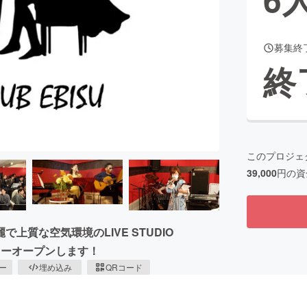
募集終
CAMPFIRE for Social Good
CAMPFIRE Creation
終
CAMPFIREふるさと納税
machi-ya
コミュニティ
このプロジェ
39,000
円の資
質な空気環境のLIVE STUDIO
」をニューオープンします！
ピー
埋め込み
QRコード