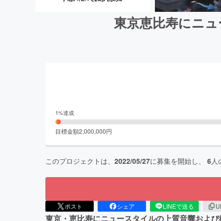
東京恵比寿にニュー
1
%達成
目標金額
2,000,000
円
このプロジェクトは、
2022/05/27
に募集を開始し、
6
人
ポスト
シェア
LINEで送る
U
東京・恵比寿にニュースタイルの上質音響および綺麗で上質