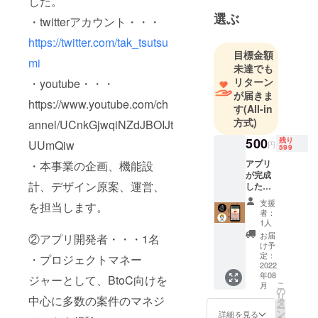
した。
００年間を
選ぶ
見渡せるカ
・twitterアカウント・・・
レンダーを
https://twitter.com/tak_tsutsu
エクセル表
目標金額
mi
で作成して
未達でも
リターン
・youtube・・・
いました
が届きま
が、
https://www.youtube.com/ch
す
(All-in
「だれもが
方式)
annel/UCnkGjwqiNZdJBOIJt
使えるよう
500
残り
UUmQiw
にアプリ化
円
599
できない
アプリ
・本事業の企画、機能設
が完成
か」と思い
計、デザイン原案、運営、
した際
たち応募さ
に、
支援
を担当します。
せていただ
「お礼
者：
のメー
きました。
1人
ル」と
お届
②アプリ開発者・・・1名
・twitterアカ
「アプ
け予
ウン
リの
定：
・プロジェクトマネー
URL」
2022
ト・・・
年08
をメー
ジャーとして、BtoC向けを
https://twitter
こ
月
ルでお
の
リ
中心に多数の案件のマネジ
送りし
.com/tak_tsu
タ
ー
ます。
ン
詳細を見る
tsumi