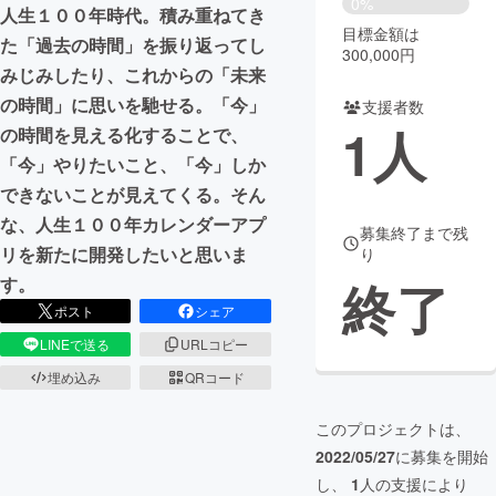
0%
人生１００年時代。積み重ねてき
目標金額は
まちづくり・地域活性化
た「過去の時間」を振り返ってし
300,000円
みじみしたり、これからの「未来
の時間」に思いを馳せる。「今」
支援者数
CAMPFIRE for Social Good
CAMPFIRE Creation
1
人
の時間を見える化することで、
CAMPFIREふるさと納税
machi-ya
コミュニティ
「今」やりたいこと、「今」しか
できないことが見えてくる。そん
な、人生１００年カレンダーアプ
募集終了まで残
リを新たに開発したいと思いま
り
終了
す。
ポスト
シェア
LINEで送る
URLコピー
埋め込み
QRコード
このプロジェクトは、
2022/05/27
に募集を開始
し、
1
人の支援により