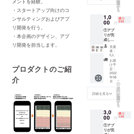
を
メントを経験。
選
択
・本事業の
す
・スタートアップ向けのコ
る
企画、機能
1,0
ンサルティングおよびアプ
設計、デザ
残り
00
300
円
イン原案、
リ開発を行う。
①アプ
運営、を担
リが完
・本企画のデザイン、アプ
当します。
成した
リ開発を担当します。
際に、
支援
「お礼
者：
のメー
0人
ル」と
お届
「アプ
け予
プロダクトのご紹
リの
定：
URL」
2022
介
年08
をメー
こ
月
ルでお
の
リ
送りし
タ
ー
ます。
ン
詳細を見る
を
②企画
選
択
から完
す
る
成ま
3,0
で、試
残り
行錯誤
00
100
円
の過程
①アプ
がわか
リが完
る企画