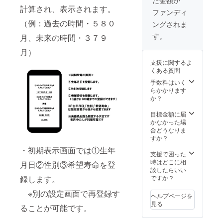
た金額が
でお送
計算され、表示されます。
りしま
ファンディ
す。 ③
（例：過去の時間・５８０
ングされま
アプリ
完成の
す。
月、未来の時間・３７９
１年後
に事業
月）
経過概
支援に関するよ
要資料
くある質問
（PDF
、５枚
手数料はいく
程度）
らかかります
をメー
か？
ルでお
送りし
目標金額に届
ます。
かなかった場
（ア
合どうなりま
クセス
すか？
解析、
・初期表示画面では①生年
広告収
支援で困った
入、運
時はどこに相
月日②性別③希望寿命を登
営原
談したらいい
価、損
録します。
ですか？
益計算
※別の設定画面で再登録す
などの
ヘルプページを
結果を
見る
ることが可能です。
記載し
た資料