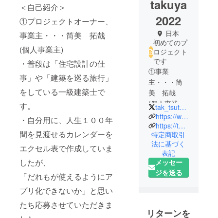
takuya
＜自己紹介＞
2022
①プロジェクトオーナー、
日本
事業主・・・筒美 拓哉
初めてのプ
(個人事業主)
ロジェクト
です
・普段は「住宅設計の仕
①事業
事」や「建築を巡る旅行」
主・・・筒
をしている一級建築士で
美 拓哉
(個人事業主)
す。
tak_tsutsumi
・普段は
https://www.youtube.com/channel/UCnkGjwqiNZdJBOIJtUUmQiw
・自分用に、人生１００年
「住宅設計
https://twitter.com/tak_tsutsumi
間を見渡せるカレンダーを
特定商取引
の仕事」や
法に基づく
「建築を巡
エクセル表で作成していま
表記
る旅行」を
したが、
メッセー
している一
ジを送る
「だれもが使えるようにア
級建築士で
す。
プリ化できないか」と思い
・自分用
たち応募させていただきま
に、人生１
リターンを