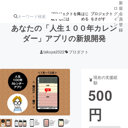
新
ロ
規
グ
会
プロジェクトを掲
はじ
プロジェクト
/
載するには
める
をさがす
イ
員
ン
登
あなたの「人生１００年カレン
録
ダー」アプリの新規開発
人気のプロ
注目のリ
注目の新着プロ
募集終了が近いプ
もうすぐ公開
takuya2022
プロダクト
ジェクト
ターン
ジェクト
ロジェクト
されます
アート・写真
音楽
現在の支援総
額
500
テクノロジー・ガジェット
ゲーム・サ
円
映像・映画
書籍・雑誌
ビジネス・起業
チャレンジ