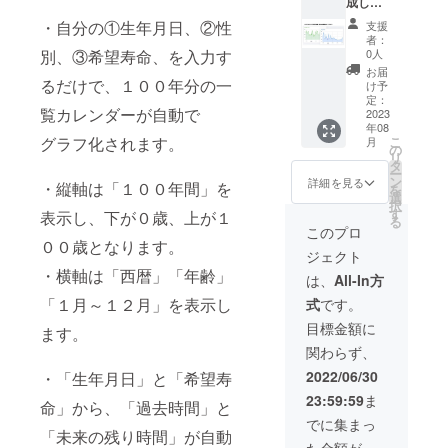
成した
書の
際に、
データ
・自分の①生年月日、②性
支援
「お礼
一式
者：
のメー
（PDF
別、③希望寿命、を入力す
0人
ル」と
、１０
お届
「アプ
るだけで、１００年分の一
枚程
け予
リの
度）を
定：
覧カレンダーが自動で
URL」
2023
メール
年08
をメー
でお送
グラフ化されます。
こ
月
ルでお
りしま
の
リ
送りし
す。
タ
ー
ます。
ン
詳細を見る
・縦軸は「１００年間」を
を
②企画
選
択
から完
す
表示し、下が０歳、上が１
る
成ま
このプロ
で、試
００歳となります。
ジェクト
行錯誤
・横軸は「西暦」「年齢」
の過程
は、
All-In方
がわか
「１月～１２月」を表示し
式
です。
る企画
書の
目標金額に
ます。
データ
関わらず、
一式
（PDF
2022/06/30
・「生年月日」と「希望寿
、１０
23:59:59
ま
枚程
命」から、「過去時間」と
度）を
でに集まっ
「未来の残り時間」が自動
メール