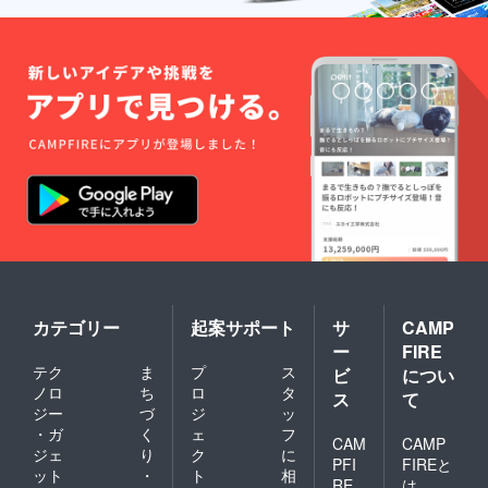
カテゴリー
起案サポート
サ
CAMP
ー
FIRE
テク
ま
プ
ス
ビ
につい
ノロ
ち
ロ
タ
ス
て
ジー
づ
ジ
ッ
・ガ
く
ェ
フ
CAM
CAMP
ジェ
り
ク
に
PFI
FIREと
ット
・
ト
相
RE
は