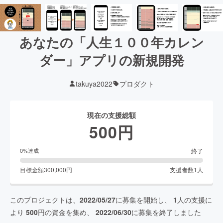
あなたの「人生１００年カレン
ダー」アプリの新規開発
takuya2022
プロダクト
現在の支援総額
500
円
終了
0
%達成
目標金額
300,000
円
支援者数
1
人
このプロジェクトは、
2022/05/27
に募集を開始し、
1
人の支援に
より
500
円の資金を集め、
2022/06/30
に募集を終了しました