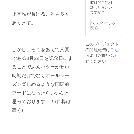
時はどこに相
談したらいい
ですか？
正直私が負けることも多々
あります。
ヘルプページを
見る
このプロジェクト
しかし、そこをあえて真夏
の問題報告は
こち
ら
よりお問い合わ
である8月22日を記念日にす
せください
ることであんバターが寒い
時期だけでなくオールシー
ズン楽しめるような国民的
フードになったらいいなと
思っております…！(目標は
高く)