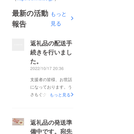
最新の活動
もっと
報告
見る
返礼品の配送手
続きを行いまし
た。
2022/10/17 20:36
支援者の皆様、お世話
になっております。う
さもぐクラファン事務
もっと見る
局です。 10月14日に
返礼品の配送手続きを
行いました。遅くとも
返礼品の発送準
今週中（～2022年10
備中です。宛先
月20日）にはお届けで