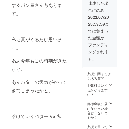
mx55m
達成した場
するパン屋さんもありま
m） 枚
合にのみ、
数：1枚
す。
本プロ
2022/07/20
ジェク
23:59:59
ま
トに支
援して
でに集まっ
いただ
た金額が
いた事
私も夏がくるたび思いま
を証明
ファンディ
す。
する記
ングされま
念カー
ドとな
す。
ああ今年もこの時期がきた
りま
す。 郵
かと。
送にて
支援に関するよ
お届け
くある質問
致しま
あんバターの天敵がやって
す。
手数料はいく
きてしまったかと。
らかかります
か？
目標金額に届
かなかった場
合どうなりま
溶けていくバター VS 私
すか？
支援で困った