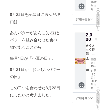
ズ：
2022
年11
3.5cm
こ
月
郵送に
の
リ
8月22日を記念日に選んだ理
てお届
タ
ー
け致し
ン
詳細を見る
を
由は
ます。
選
択
す
る
あんバターがあんこ(小豆)と
2,0
00
バターを組み合わせた食べ
円
★うさ
物であることから
もぐ特
製 あ
んバ
毎月1日が「小豆の日」、
支援
ター記
者：
念カー
13人
8月21日が「おいしいバター
ド サイ
お届
ズ：名
け予
の日」
刺サイ
定：
ズ
2022
年11
（91m
この二つを合わせた8月22日
こ
月
mx55m
の
リ
m） 枚
タ
にしたいと考えました。
ー
数：1枚
ン
詳細を見る
を
本プロ
選
択
ジェク
す
る
トに支