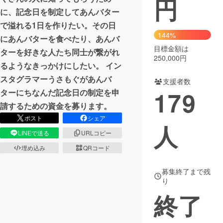
円
に、記念日を制定してあんバター
まちづくり・地域活性化
で溢れる1日を作りたい。その日
144%
にあんバターを食べたり、あんバ
目標金額は
CAMPFIRE for Social Good
CAMPFIRE Creation
ターを好きな人たち同士が繋がれ
250,000円
CAMPFIREふるさと納税
machi-ya
コミュニティ
るようなきっかけにしたい。 イン
スタグラマーうさもぐがあんバ
支援者数
179
ターにちなんだ記念日の制定を申
請するための資金を募ります。
ポスト
シェア
人
LINEで送る
URLコピー
埋め込み
QRコード
募集終了まで残
り
終了