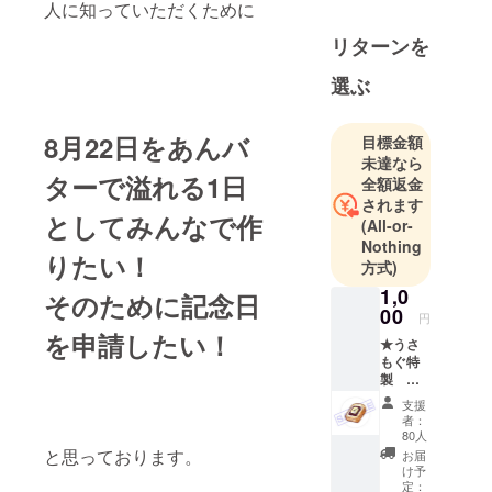
人に知っていただくために
リターンを
選ぶ
8月22日をあんバ
目標金額
未達なら
ターで溢れる1日
全額返金
されます
としてみんなで作
(All-or-
Nothing
りたい！
方式)
1,0
そのために記念日
00
円
を申請したい！
★うさ
もぐ特
製 あ
んバ
支援
タース
者：
テッ
80人
カー 枚
と思っております。
お届
数：1枚
け予
サイ
定：