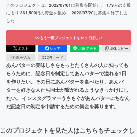
このプロジェクトは、
2022/07/01
に募集を開始し、
179
人の支援
により
361,500
円の資金を集め、
2022/07/20
に募集を終了しま
した
もう一度プロジェクトをやってほしい
ポスト
シェア
LINEで送る
URLコピー
埋め込み
QRコード
あんバターの美味しさをもっとたくさんの人に知っても
らうために、記念日を制定してあんバターで溢れる1日
を作りたい。その日にあんバターを食べたり、あんバ
ターを好きな人たち同士が繋がれるようなきっかけにし
たい。 インスタグラマーうさもぐがあんバターにちなん
だ記念日の制定を申請するための資金を募ります。
このプロジェクトを見た人はこちらもチェックし