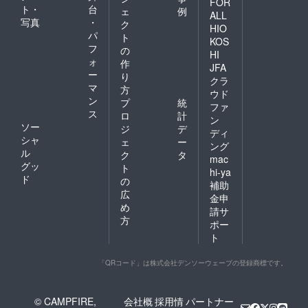
FOR
ト・
台
ェ
例
ALL
写真
・
ク
HIO
パ
ト
KOS
フ
の
HI
ォ
作
JFA
ー
り
クラ
マ
方
ウド
ン
プ
統
ファ
ス
ロ
計
ン
ソー
ジ
デ
ディ
シャ
ェ
ー
ング
ル
ク
タ
mac
グッ
ト
hi-ya
ド
の
補助
広
金申
め
請サ
方
ポー
ト
「QRコード」は株式会社デンソーウェーブの登録商標です。
© CAMPFIRE,
会社概
採用情
パートナー