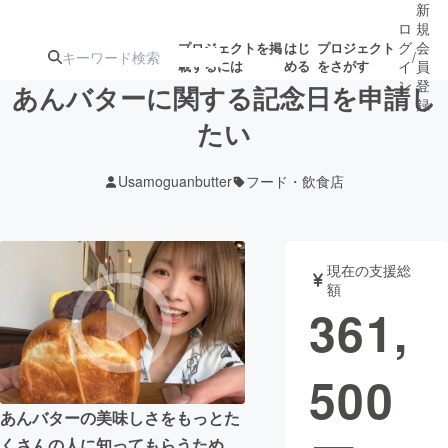
新
ロ
規
グ
会
プロジェクトを掲
はじ
プロジェクト
/
載するには
める
をさがす
イ
員
ン
登
あんバターに関する記念日を申請し
録
たい
人気のプロ
注目のリ
注目の新着プロ
募集終了が近いプ
もうすぐ公開
Usamoguanbutter
フード・飲食店
ジェクト
ターン
ジェクト
ロジェクト
されます
アート・写真
音楽
現在の支援総
額
361,
テクノロジー・ガジェット
ゲーム・サ
500
映像・映画
書籍・雑誌
あんバターの美味しさをもっとた
ビジネス・起業
チャレンジ
くさんの人に知ってもらうため