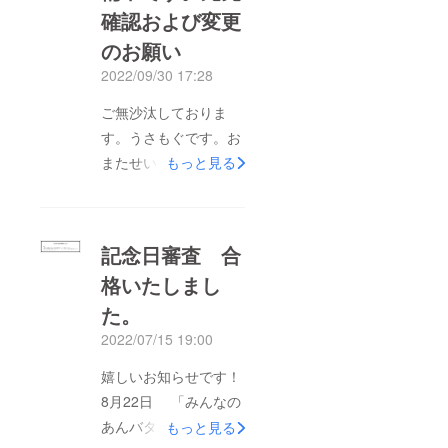
確認および変更
きる見込みです。改め
て、支援のほどありが
のお願い
とうございました。も
2022/09/30 17:28
し、返礼品が届かな
ご無沙汰しておりま
い。返礼品の種類が違
す。うさもぐです。お
うor状態が悪い。など
またせいたしました。
もっと見る
手違い、不良等ありま
返礼品のステッカーお
したら改めてメッセー
よびカードの作成が完
ジよりご連絡いただけ
了いたしました。発送
ればと思います。何卒
記念日審査 合
できるよう作業を進め
よろしくお願いいたし
格いたしまし
ております。つきまし
ます。うさもぐクラ
た。
ては以前の登録より住
ファン事務局
所が変わっている方、
2022/07/15 19:00
または違う住所に返礼
嬉しいお知らせです！
品を届けたい方、下記
8月22日 「みんなの
のリンク記事を参考に
あんバターの日」日本
もっと見る
宛先の確認及び、必要