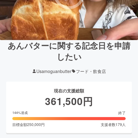
あんバターに関する記念日を申請
したい
Usamoguanbutter
フード・飲食店
現在の支援総額
361,500
円
終了
144
%達成
目標金額
250,000
円
支援者数
179
人