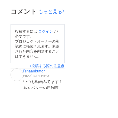
記念日協会様よりお知
に応じ、変更をお願い
らせをいただき審査が
コメント
いたします。※住所変
もっと見る
通りました！これより
更が不要な皆様は、作
皆様から支援頂いた登
業はございませんお届
録料をもって入金、登
け先（メンバー特典の
投稿するには
ログイン
が
録する予定です。ご支
必要です。
受け取り先住所）の変
援のほど重ね重ねあり
プロジェクトオーナーの承
更方法を知りたい宛先
認後に掲載されます。承認
がとうございました。
ラベルを作成するた
された内容を削除すること
手続き完了し次第改め
はできません。
め、10/6 23:59までに
てご報告させていただ
修正をお願いいたしま
※投稿する際の注意点
きます。リターングッ
す。上記、何卒よろし
Rinaanbutter_
ズのほうも作成を進め
2022/07/01 23:51
くお願いいたします。
ておりますので、楽し
いつも動画みてます！
みにしていてくださ
あんバターの日制定の
い！よろしくお願いい
ために
たします。うさもぐ
少しでも協力させてく
ださい🙇‍♀️❤️
うさもぐちゃん大好き