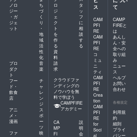
ビ
につい
ノロ
ち
ロ
タ
ス
て
ジー
づ
ジ
ッ
・ガ
く
ェ
フ
CAM
CAMP
ジェ
り
ク
に
PFI
FIREと
ット
・
ト
相
RE
は
地
を
談
CAM
あんし
域
作
す
PFI
ん・安
活
る
る
RE
全への
性
資
コ
取り組
化
料
ミュ
み
プロ
音
請
ニ
ニュー
ダク
楽
求
ティ
ス
ト
CAM
ヘルプ
クラウドファ
フー
チ
PFI
お問い
ンディングの
ド・
ャ
RE
合わせ
ノウハウを無
飲食
レ
Crea
料で学ぼう
店
ン
tion
各種規定
CAMPFIRE
ジ
CAM
アカデミー
アニ
ス
利用規
PFI
メ・
ポ
約
RE
漫画
ー
CA
説
細則
for
ツ
MP
明
プライ
Soci
ファ
映
FI
会
バシー
al