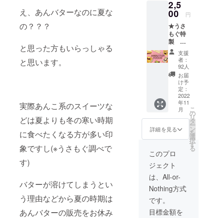
2,5
援して
え、あんバターなのに夏な
いただ
00
円
いた事
の？？？
★うさ
を証明
もぐ特
する記
製 あ
念カー
と思った方もいらっしゃる
んバ
ドとな
支援
タース
りま
者：
と思います。
テッ
す。 郵
92人
カー 枚
送にて
お届
数：1枚
お届け
け予
サイ
致しま
定：
ズ：
2022
す。
年11
3.5cm
実際あんこ系のスイーツな
こ
月
の
リ
どは夏よりも冬の寒い時期
タ
ー
＆
ン
詳細を見る
を
に食べたくなる方が多い印
★うさ
選
択
もぐ特
す
象ですし(※うさもぐ調べで
る
製 あ
このプロ
んバ
す)
ジェクト
ター記
念カー
は、All-or-
ド サイ
バターが溶けてしまうとい
Nothing方式
ズ：名
刺サイ
う理由などから夏の時期は
です。
ズ
目標金額を
あんバターの販売をお休み
（91m