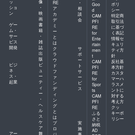
ッ
像
RE
・
ポリ
Goo
ショ
・
ア
相
シー
d
ン
映
カ
談
特定商
CAM
画
デ
会
取引法
PFI
ゲー
書
ミ
に基づ
RE
ム・
籍
ー
く表記
for
サー
・
と
情報セ
Ente
ビス
雑
は
キュリ
rtain
開発
誌
ク
サ
ティ方
men
出
ラ
ポ
針
t
版
ウ
ー
反社基
CAM
ビジ
ビ
ド
ト
本方針
PFI
ネ
ュ
フ
サ
カスタ
RE
ス・
ー
ァ
ー
マーハ
for
起業
テ
ン
ビ
ラスメ
Spor
ィ
デ
ス
ントに
ts
ー
ィ
対する
CAM
・
ン
考え方
PFI
ヘ
グ
クッ
RE
ル
と
キーポ
ふる
ス
は
リシー
さと
ケ
プ
実
納税
ア
ロ
施
AD
アー
舞
ジ
事