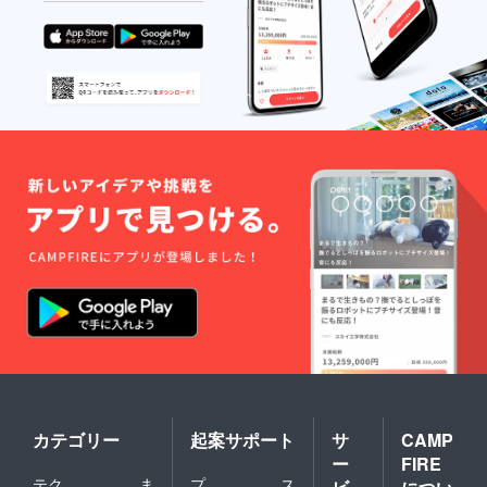
カテゴリー
起案サポート
サ
CAMP
ー
FIRE
テク
ま
プ
ス