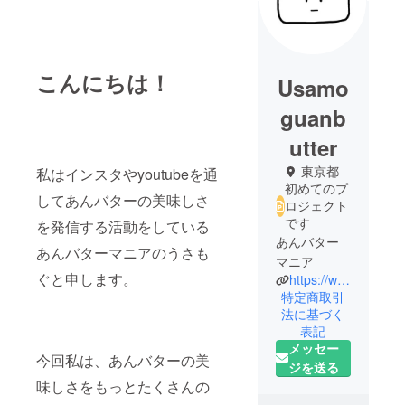
こんにちは！
Usamo
guanb
utter
東京都
私はインスタやyoutubeを通
初めてのプ
してあんバターの美味しさ
ロジェクト
です
を発信する活動をしている
あんバター
あんバターマニアのうさも
マニア
ぐと申します。
https://www.instagram.com/mgmgbutter3/
特定商取引
法に基づく
表記
メッセー
今回私は、あんバターの美
ジを送る
味しさをもっとたくさんの