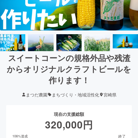
スイートコーンの規格外品や残渣
からオリジナルクラフトビールを
作ります！
まつだ農園
まちづくり・地域活性化
宮崎県
現在の支援総額
320,000
円
終了
106
%達成