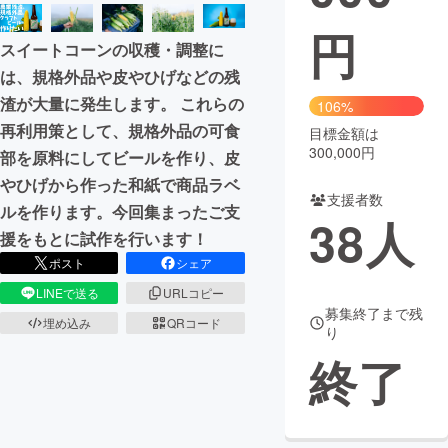
円
まちづくり・地域活性化
スイートコーンの収穫・調整に
は、規格外品や皮やひげなどの残
CAMPFIRE for Social Good
CAMPFIRE Creation
渣が大量に発生します。 これらの
106%
CAMPFIREふるさと納税
machi-ya
コミュニティ
再利用策として、規格外品の可食
目標金額は
300,000円
部を原料にしてビールを作り、皮
やひげから作った和紙で商品ラベ
支援者数
ルを作ります。今回集まったご支
38
人
援をもとに試作を行います！
ポスト
シェア
LINEで送る
URLコピー
募集終了まで残
埋め込み
QRコード
り
終了