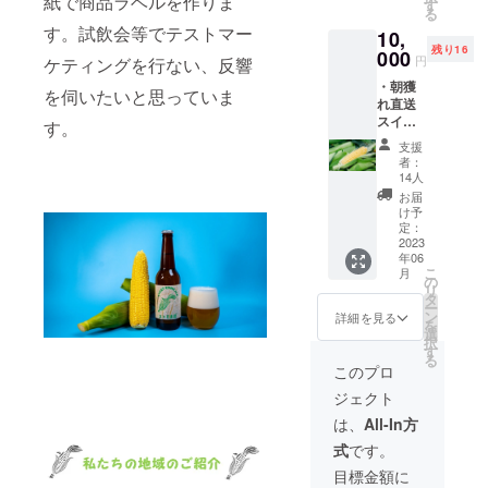
紙で商品ラベルを作りま
品は落
す
りますが会場ま
る
ち着い
での交通費は自
す。試飲会等でテストマー
10,
た見た
己負担にてお願
残り16
000
目にな
い致します。
円
ケティングを行ない、反響
ると思
＊ビールの量に
・朝獲
われま
は限りがありま
を伺いたいと思っていま
れ直送
す。
す。(18ℓ)
スイー
す。
トコー
支援
ン 7本
者：
（2023
14人
年6月初
お届
旬 収
け予
穫・発
定：
送予
2023
年06
定） ＊
こ
月
原産
の
リ
地
タ
ー
日
ン
詳細を見る
を
本/宮崎
選
択
県 ＊サ
す
る
イズ/重
このプロ
量
ジェクト
2L以
上/350g
は、
All-In方
以上(1
式
です。
本あた
り) ＊保
目標金額に
存方