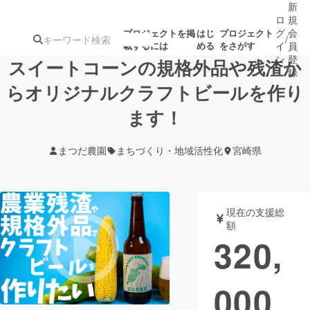
新
ロ
規
グ
会
プロジェクトを掲
はじ
プロジェクト
/
載するには
める
をさがす
イ
員
ン
登
スイートコーンの規格外品や残渣か
録
らオリジナルクラフトビールを作り
ます！
人気のプロ
注目のリ
注目の新着プロ
募集終了が近いプ
もうすぐ公開
ジェクト
ターン
ジェクト
ロジェクト
されます
まつだ農園
まちづくり・地域活性化
宮崎県
アート・写真
音楽
現在の支援総
テクノロジー・ガジェット
ゲーム・サ
額
320,
映像・映画
書籍・雑誌
000
ビジネス・起業
チャレンジ