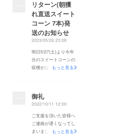
リターン(朝獲
したので、ご購入頂け
れ直送スイート
る方は販売サイト(こ
コーン 7本)発
ちら)からぜひお願い
致します。毎年ご注文
送のお知らせ
頂いている皆さま、食
2023/05/26 23:08
べた感想や写真を寄せ
明日5/27(土)より今年
て頂く皆さま、誠にあ
分のスイートコーンの
りがとうございます！
収穫がはじまります！
もっと見る
昨年末にホームページ
リターンにスイート
もつくりました。(こ
コーンをお選び頂いた
ちら)こんな土地で野
皆様には、明日より順
菜を作っています。
御礼
次出荷いたします。生
2022/10/11 12:00
ものにつき、着荷しま
したら新鮮なうちにお
ご支援を頂いた皆様へ
召し上がりください。
ご連絡が遅くなってし
長らくお待たせして申
まいましたが、まつだ
もっと見る
し訳ありませんでし
農園のクラウドファン