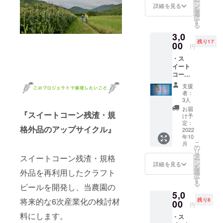
ー
観や質
ン
詳細を見る
を
感は、
選
択
試作と
す
る
本生産
3,0
で変わ
残り17
りま
00
円
す。
・ス
残渣の
イート
分量や
コーン
混率に
から
より、
支援
作った
本生産
者：
しおり
品は落
3人
（2枚）
ち着い
お届
『スイートコーン残渣・規
＊写真
た見た
け予
は試作
目にな
定：
格外品のアップサイクル』
時点の
2022
ると思
年10
和紙で
われま
こ
月
す。和
す。
の
リ
紙の外
タ
スイートコーン残渣・規格
ー
観や質
ン
詳細を見る
を
感は、
外品を再利用したクラフト
選
択
試作と
す
る
ビールを開発し、当農園の
本生産
5,0
で変わ
将来的な6次産業化の検討材
残り8
りま
00
円
す。
料にします。
・ス
残渣の