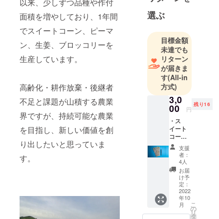
以来、少しずつ品種や作付
選ぶ
面積を増やしており、1年間
でスイートコーン、ピーマ
目標金額
ン、生姜、ブロッコリーを
未達でも
生産しています。
リターン
が届きま
す
(All-in
高齢化・耕作放棄・後継者
方式)
3,0
不足と課題が山積する農業
残り16
00
円
界ですが、持続可能な農業
・ス
を目指し、新しい価値を創
イート
コーン
り出したいと思っていま
から
支援
作った
者：
す。
一筆箋
4人
（2枚）
お届
＊写真
け予
は試作
定：
時点の
2022
年10
和紙で
こ
月
す。和
の
リ
紙の外
タ