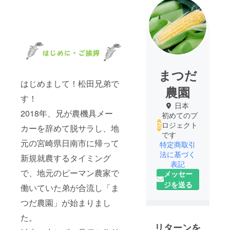
まつだ
はじめまして！松田兄弟で
農園
す！
日本
2018年、兄が農機具メー
初めてのプ
ロジェクト
カーを辞めて脱サラし、地
です
元の宮崎県日南市に帰って
特定商取引
法に基づく
新規就農するタイミング
表記
で、地元のピーマン農家で
メッセー
ジを送る
働いていた弟が合流し「ま
つだ農園」が始まりまし
た。
リターンを