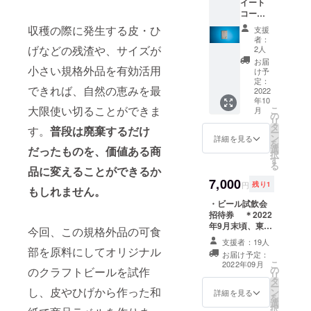
イート
分量や
コーン
混率に
から
より、
収穫の際に発生する皮・ひ
支援
作った
本生産
者：
ブック
品は落
げなどの残渣や、サイズが
2人
カバー
ち着い
お届
小さい規格外品を有効活用
（15㎝
た見た
け予
×42㎝,
目にな
定：
できれば、自然の恵みを最
小説本
2022
ると思
年10
用） ＊
われま
大限使い切ることができま
こ
月
写真は
す。
の
リ
試作時
タ
す。
普段は廃棄するだけ
ー
点の和
ン
詳細を見る
を
紙で
選
だったものを、価値ある商
択
す。和
す
る
紙の外
品に変えることができるか
観や質
7,000
円
残り1
もしれません。
感は、
試作と
・ビール試飲会
本生産
招待券 ＊2022
で変わ
年9月末頃、東京
今回、この規格外品の可食
りま
都内近郊にて開
支援者：19人
す。
催予定 ＊飲食
部を原料にしてオリジナル
お届け予定：
残渣の
店貸切りにて開
こ
2022年09月
分量や
の
のクラフトビールを試作
催予定につき、
リ
混率に
タ
別途食事代が4千
ー
し、皮やひげから作った和
より、
ン
円程発生致しま
詳細を見る
を
本生産
選
す。 ＊恐れ入
択