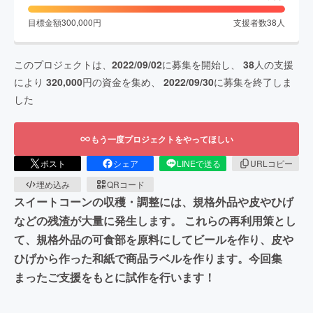
目標金額
300,000
円
支援者数
38
人
このプロジェクトは、
2022/09/02
に募集を開始し、
38
人の支援
により
320,000
円の資金を集め、
2022/09/30
に募集を終了しま
した
もう一度プロジェクトをやってほしい
ポスト
シェア
LINEで送る
URLコピー
埋め込み
QRコード
スイートコーンの収穫・調整には、規格外品や皮やひげ
などの残渣が大量に発生します。 これらの再利用策とし
て、規格外品の可食部を原料にしてビールを作り、皮や
ひげから作った和紙で商品ラベルを作ります。今回集
まったご支援をもとに試作を行います！