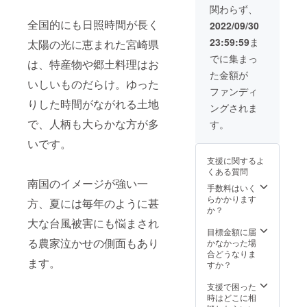
関わらず、
法
冷蔵
全国的にも日照時間が長く
2022/09/30
23:59:59
ま
太陽の光に恵まれた宮崎県
でに集まっ
は、特産物や郷土料理はお
た金額が
いしいものだらけ。ゆった
ファンディ
りした時間がながれる土地
ングされま
で、人柄も大らかな方が多
す。
いです。
支援に関するよ
くある質問
南国のイメージが強い一
手数料はいく
らかかります
方、夏には毎年のように甚
か？
大な台風被害にも悩まされ
目標金額に届
る農家泣かせの側面もあり
かなかった場
合どうなりま
ます。
すか？
支援で困った
時はどこに相