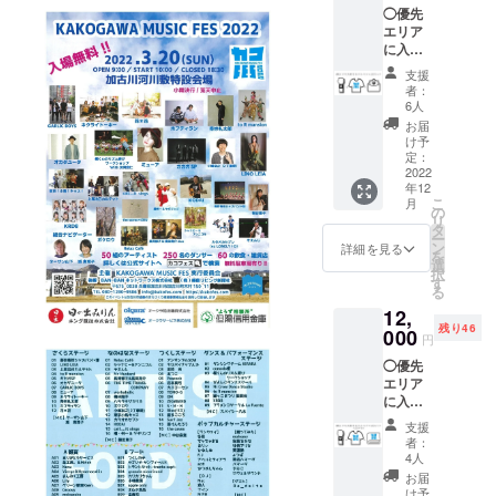
スメで
01】使
◯優先
オフィ
す！ ※
用 ※デ
エリア
シャル
メイン
ザイン
に入場
HP】
ステー
はイ
できる
https://
ジ以外
メージ
支援
リスト
kakofe
には優
です。
者：
バンド
s.com/
先ブ
6人
カラー
＋カコ
パンフ
ロック
などま
お届
フェス
レット
はござ
け予
だ決
ロゴT
は昨年
定：
いませ
まって
シャツ
2022
実績で
ん。 カ
いませ
年12
＋心を
約7000
コフェ
んがご
こ
月
込めた
部以上
の
ス公式
理解頂
リ
Thank
配布さ
タ
ロゴタ
くと幸
ー
youメッ
れまし
ン
オルも
詳細を見る
いで
を
セージ
た。 お
選
ぜひ当
す。
択
優先エ
名前載
す
日ご持
る
リアに
せたい
参くだ
12,
入場で
個人
さい！
残り46
きるリ
000
方。ま
◯リス
円
ストバ
たご自
トバン
◯優先
ンド装
分の事
ド ※デ
エリア
着でメ
業のPR
ザイン
に入場
インス
に繋げ
やカ
できる
テージ
たい個
ラーは
支援
リスト
の最前
人事業
まだ決
者：
バンド
列ブ
主や法
4人
まって
＋カコ
ロック
人・団
いませ
お届
フェス
に入場
体の
け予