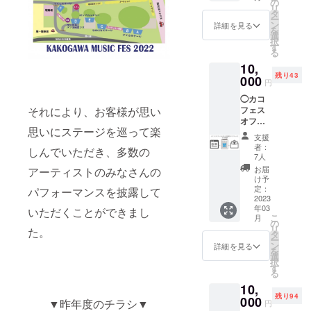
を込め
らお選
の
まって
リ
た
びくだ
タ
いませ
ー
Thank
さい。
ン
んがご
詳細を見る
を
youメッ
◯Tシャ
選
理解頂
択
セージ
ツサイ
す
くと幸
る
優先エ
ズ◯ サ
いで
10,
リアに
イズ/身
す。 ※
残り43
入場で
000
幅/着丈/
当日リ
円
きるリ
袖丈/肩
ストバ
◯カコ
ストバ
幅
ンドが
それにより、お客様が思い
フェス
ンド装
（cm）
ないと
オフィ
着でメ
S
優先エ
思いにステージを巡って楽
シャル
インス
49/65/1
リアに
支援
HPへの
テージ
9/42 M
は入場
者：
しんでいただき、多数の
お名前
の最前
52/69/2
7人
できま
掲載＋
列ブ
0/46 L
せんの
お届
アーティストのみなさんの
当日配
ロック
55/73/2
け予
で忘れ
布のパ
に入場
定：
パフォーマンスを披露して
2/50 XL
ないよ
ンフ
2023
できま
58/77/2
うお持
年03
レット
いただくことができまし
す。 最
4/54
ちくだ
こ
月
にお名
前列ブ
の
United
さい。
リ
た。
前掲載
ロック
タ
Athle
ー
＋心を
でカコ
ン
5.6オン
詳細を見る
を
込めた
フェス
選
ス ハイ
択
Thank
を楽し
す
クオリ
る
youメッ
みたい
ティー
10,
セージ
という
Tシャツ
残り94
【カコ
000
方オス
【5001-
▼昨年度のチラシ▼
円
フェス