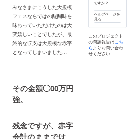
や動画
ですか？
定ロゴT
ズ◯ サ
みなさまにこうした大規模
制作が
シャツ
イズ/身
ご自身
をお送
幅/着丈/
ヘルプページを
フェスならではの醍醐味を
ででき
りいた
袖丈/肩
見る
ないと
しま
幅
味わっていただけたのは大
きはま
す。 サ
（cm）
ずは以
イズを
変嬉しいことでしたが、最
S
このプロジェクト
下まで
「オプ
49/65/1
の問題報告は
こち
ご相談
終的な収支は大規模な赤字
ショ
9/42 M
くださ
ら
よりお問い合わ
ン」か
52/69/2
となってしまいました…
い。 ◯
らお選
せください
0/46 L
メール
びくだ
55/73/2
アドレ
さい。
2/50 XL
ス：
◯Tシャ
58/77/2
crofun-
ツサイ
4/54
1@kak
ズ◯ サ
United
ofes.co
イズ/身
Athle
その金額◯00万円
m ※こち
幅/着丈/
5.6オン
らで動
袖丈/肩
ス ハイ
画制作
強。
幅
クオリ
する場
（cm）
ティー
合は制
S
Tシャツ
作費が
49/65/1
【5001-
別途か
9/42 M
01】使
かりま
52/69/2
残念ですが、赤字
用 ※カ
す。
0/46 L
ラーは
※LEDビ
55/73/2
デザイ
会計のままでは、
ジョン
2/50 XL
ンが決