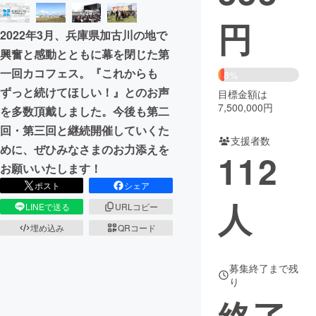
円
まちづくり・地域活性化
2022年3月、兵庫県加古川の地で
興奮と感動とともに幕を閉じた第
CAMPFIRE for Social Good
CAMPFIRE Creation
一回カコフェス。『これからも
8%
CAMPFIREふるさと納税
machi-ya
コミュニティ
ずっと続けてほしい！』とのお声
目標金額は
7,500,000円
を多数頂戴しました。今後も第二
回・第三回と継続開催していくた
支援者数
めに、ぜひみなさまのお力添えを
112
お願いいたします！
ポスト
シェア
人
LINEで送る
URLコピー
埋め込み
QRコード
募集終了まで残
り