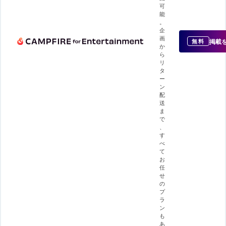
可
能
。
企
画
掲載
無料
か
ら
リ
タ
ー
ン
配
送
ま
で
、
す
べ
て
お
任
せ
の
プ
ラ
ン
も
あ