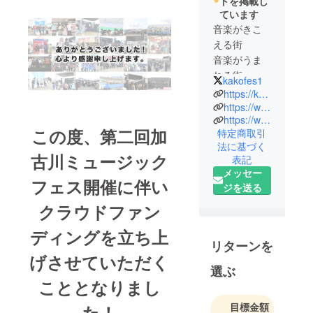
トを掲載し
ています
音楽がきこ
える街
音楽がうま
れる街
kakofes1
音楽をはぐ
https://kakofes.com/
くむ街
https://www.instagram.com/kako_fes/
https://www.facebook.com/kakofes
そして 音
この度、第二回加
特定商取引
楽があふれ
法に基づく
る街へ
古川ミュージック
表記
メッセー
フェス開催に伴い
そんな思い
ジを送る
でこのフェ
クラウドファン
スを立ち上
げました。
ディングを立ち上
リターンを
げさせていただく
神戸や大阪
選ぶ
といった都
こととなりまし
会にでかけ
なくても、
目標金額
た！