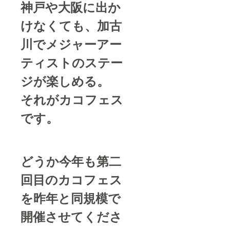
神戸や大阪に出か
らかに
なる予
けなくても、加古
定で
す。 ※
画像3枚
川でメジャーアー
目に昨
年度の
ティストのステー
カコ
フェス
ジが楽しめる。
ロゴタ
オルが
それがカコフェス
ござい
ますの
で、ご
です。
参考に
して頂
ければ
と思い
ます。
どうか今年も第二
回目のカコフェス
を昨年と同規模で
開催させてくださ