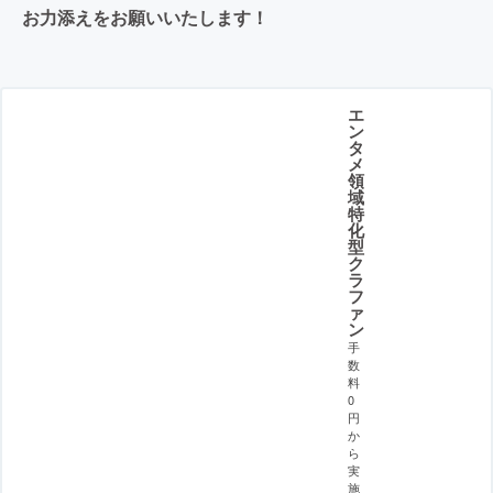
お力添えをお願いいたします！
エ
ン
タ
メ
領
域
特
化
型
ク
ラ
フ
ァ
ン
手
数
料
0
円
か
ら
実
施