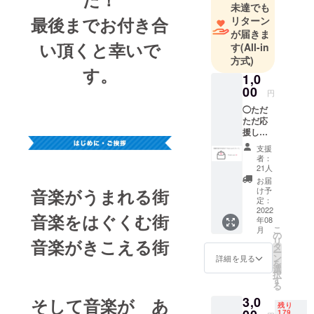
未達でも
地域でプロ
最後までお付き合
リターン
ミュージ
が届きま
シャンの演
い頂くと幸いで
す
(All-in
奏を楽しめ
方式)
る。地域で
す。
1,0
活動する
00
円
ミュージ
◯ただ
シャンの活
ただ応
躍の機会と
援した
いとい
なる。そし
支援
う方向
者：
て、ここか
け 心よ
21人
ら全国へと
り感謝
お届
の気持
音楽がうまれる街
け予
羽ばたく
ちを込
定：
ミュージ
めて
2022
音楽をはぐくむ街
年08
「Than
シャンがう
こ
月
k you
の
まれる…そ
リ
音楽がきこえる街
メッ
タ
ー
んなイベン
セー
ン
詳細を見る
を
ジ」を
選
トに育てて
択
お送り
す
いきたいと
る
させて
3,0
そして音楽が あ
考えていま
いただ
残り
きま
179