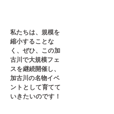
がござ
います
ので、
ご参考
にして
頂けれ
ばと思
私たちは、規模を
いま
す。 ◯
縮小することな
カコ
フェス
公式ロ
く、ぜひ、この加
ゴタオ
ル サイ
古川で大規模フェ
ズ：
340×85
スを継続開催し、
0mm 素
材、：
加古川の名物イベ
綿100%
カ
ラー・
ントとして育てて
デザイ
ン：白
いきたいのです！
地に青
文字 or
青地に
白文字
のどち