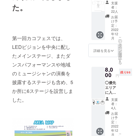
インT
に入場
欄】に
ます。
支援
た。
シャツ
できま
HPに掲
（後日
者：
＋心を
す。 最
載ご希
22人
調整）
込めた
前列ブ
望のお
※画像2
お届
Thank
ロック
名前を
け予
枚目に
youメッ
でカコ
定：
ご記入
昨年度
セージ
2022
フェス
くださ
のカコ
年12
クラウ
を楽し
い ※公
フェス
第一回カコフェスでは、
こ
月
ドファ
みたい
の
序良俗
ロゴT
リ
ンディ
という
タ
に反さ
LEDビジョンを中央に配し
シャツ
ー
ングで
方オス
ン
ないお
詳細を見る
がござ
を
しか購
スメで
たメインステージ、またダ
選
名前で
います
択
入でき
す！ ※
す
お願い
ので、
る
ンスパフォーマンスや地域
ない並
メイン
致しま
ご参考
8,0
河泰平
ステー
す ※掲
にして
のミュージシャンの演奏を
残り96
さん描
00
ジ以外
載不要
頂けれ
円
き下ろ
には優
の方は
ばと思
披露するステージも含め、5
◯優先
しデザ
先ブ
備考欄
いま
エリア
インT
ロック
へ【不
す。
か所に6ステージを設営しま
に入場
シャツ
はござ
要】と
できる
をお送
いませ
した。
ご記入
支援
リスト
りいた
ん。 ◯
くださ
者：
バンド
しま
リスト
4人
い
＋カコ
す。 サ
バンド
お届
フェス
イズを
※デザイ
け予
公式ロ
「オプ
定：
ンやカ
ゴタオ
2022
ショ
ラーは
年12
ル＋心
ン」か
まだ決
こ
月