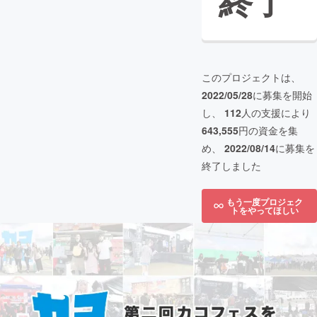
終了
このプロジェクトは、
2022/05/28
に募集を開始
し、
112
人の支援により
643,555
円の資金を集
め、
2022/08/14
に募集を
終了しました
もう一度プロジェク
トをやってほしい