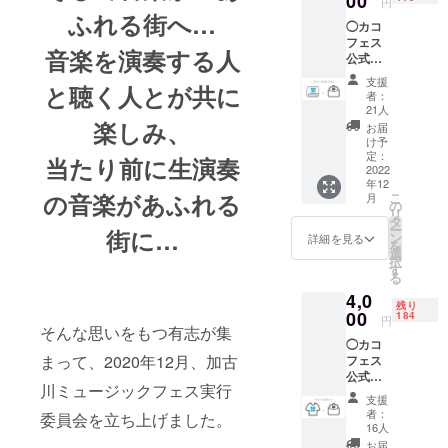
00
す。
円
す！
ふれる街へ…
◯カコ
「応援
フェス
した
2022年3月
音楽を演奏する人
公式ロ
い！」
20日
ゴタオ
と仰る
支援
と聴く人とが共に
第一回カコ
ル＋心
方、ぜ
者：
を込め
ひこち
21人
フェス開催
た
楽しみ、
らにご
お届
Thank
支援く
け予
youメッ
2022年3月
ださ
定：
当たり前に生演奏
セージ
2022
い！ ※
26日
年12
カコ
上乗せ
の音楽があふれる
こ
月
第二回開催
フェス
支援も
の
リ
公式応
可能で
タ
へ向けて準
ー
街に…
援ロゴ
す。 リ
ン
詳細を見る
備中
を
タオル
ターン
選
択
（クラ
品を選
す
る
ウド
択後、
4,0
ファン
追加の
残り
ディン
00
上乗せ
184
円
そんな思いをもつ有志が集
グ限定
支援も
◯カコ
カ
可能と
まって、2020年12月、加古
フェス
ラー）
なりま
公式応
をお送
すの
川ミュージックフェス実行
援ロゴT
りいた
で、ど
支援
シャツ
しま
うか追
者：
委員会を立ち上げました。
＋心を
す。 サ
加のご
16人
込めた
イズ：
支援も
お届