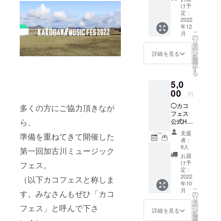
Thank
340×85
宜しく
け予
youメッ
0mm 素
定：
お願い
セージ
2022
材、：
致しま
年12
クラウ
綿100%
す。
こ
月
ドファ
カ
の
リ
ンディ
ラー・
タ
ー
ングで
デザイ
ン
詳細を見る
を
しか購
ン：白
選
択
入でき
地に青
す
る
ない限
文字 or
5,0
定ロゴT
青地に
シャツ
00
白文字
円
をお送
のどち
◯カコ
多くの方にご協力頂きなが
りいた
らかに
フェス
しま
なる予
ら、
公式HP
す。 サ
定で
へのお
イズを
す。 お
支援
準備を重ねてきて開催した
名前掲
「オプ
楽しみ
者：
載＋心
ショ
に！ ※
9人
第一回加古川ミュージック
を込め
ン」か
画像2枚
お届
た
らお選
目に昨
け予
フェス。
Thank
びくだ
定：
年度の
youメッ
2022
さい。
（以下カコフェスと称しま
カコ
年10
セージ
◯Tシャ
フェス
こ
月
す。みなさんもぜひ「カコ
カコ
ツサイ
の
ロゴタ
リ
フェス
ズ◯ サ
タ
オルが
ー
フェス」と呼んで下さ
公式
イズ/身
ン
ござい
詳細を見る
を
ホーム
幅/着丈/
選
ますの