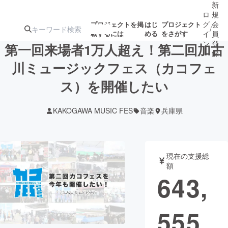
新
ロ
規
グ
会
プロジェクトを掲
はじ
プロジェクト
/
載するには
める
をさがす
イ
員
ン
登
第一回来場者1万人超え！第二回加古
録
川ミュージックフェス（カコフェ
ス）を開催したい
人気のプロ
注目のリ
注目の新着プロ
募集終了が近いプ
もうすぐ公開
ジェクト
ターン
ジェクト
ロジェクト
されます
KAKOGAWA MUSIC FES
音楽
兵庫県
アート・写真
音楽
現在の支援総
テクノロジー・ガジェット
ゲーム・サ
額
643,
映像・映画
書籍・雑誌
555
ビジネス・起業
チャレンジ