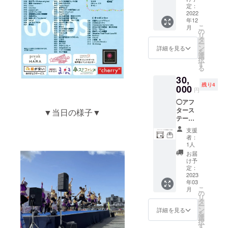
んがご
ロゴT
できま
定：
方。 ぜ
理解頂
シャツ
2022
す。 最
ひご支
くと幸
年12
＋カコ
前列ブ
援くだ
いで
こ
月
フェス
ロック
の
さい。
す。 ※
リ
公式ロ
でカコ
タ
※ご支援
当日リ
ー
ゴタオ
フェス
ン
時【備
詳細を見る
ストバ
を
ル＋心
を楽し
選
考欄】
ンドが
択
を込め
みたい
す
にHPと
ないと
る
た
という
パンフ
優先エ
30,
Thank
方オス
レット
リアに
残り4
youメッ
000
スメで
に掲載
は入場
円
セージ
す！ ※
ご希望
できま
◯アフ
優先エ
メイン
のお名
せんの
タース
▼当日の様子▼
リアに
ステー
前をご
で忘れ
テージ
入場で
ジ以外
記入く
ないよ
で写真
きるリ
には優
ださい
うお持
支援
撮影を
ストバ
先ブ
（1つで
者：
ちくだ
する権
ンド装
ロック
1人
お願い
さい。
利＋心
着でメ
はござ
致しま
お届
◯カコ
を込め
インス
いませ
け予
す。）
フェス
た
テージ
定：
ん。 カ
※公序良
公式ロ
Thank
2023
の最前
コフェ
俗に反
ゴタオ
年03
youメッ
列ブ
スロゴT
さない
ル サイ
こ
月
セージ
ロック
の
シャツ
お名前
ズ：
リ
フェス
に入場
タ
も着
でお願
340×85
ー
終了後
できま
ン
て、ぜ
詳細を見る
い致し
0mm 素
を
にス
す。 最
選
ひ当日
ます ※
材、：
択
テージ
前列ブ
す
お楽し
掲載不