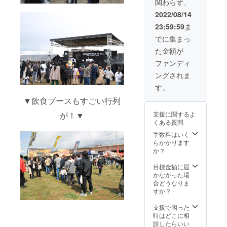
ます。
関わらず、
秒間を
念に残
くと幸
ちくだ
一回限
しま
いで
2022/08/14
さい。
り放映
しょ
す。 ※
◯カコ
23:59:59
ま
できる
う！ ※
当日リ
フェス
権利で
カメラ
ストバ
でに集まっ
ロゴT
す。 使
はご持
ンドが
シャツ
た金額が
い方は
参くだ
ないと
クラウ
自由。
さい。
優先エ
ファンディ
ドファ
会社の
※制限時
リアに
ンディ
ングされま
宣伝や
間内で
は入場
ングで
プロ
あれば
できま
す。
しか購
ポーズ
何枚で
せんの
入でき
▼飲食ブースもすごい行列
にも使
も撮影
で忘れ
ない限
えま
可能で
ないよ
定ロゴT
が！▼
支援に関するよ
す。 ※
す。
うお持
シャツ
くある質問
誹謗中
ちくだ
をお送
傷禁止
手数料はいく
さい。
りいた
※長さ：
らかかります
◯カコ
しま
30秒以
か？
フェス
す。 サ
内 ※納
ロゴT
イズを
品形式
目標金額に届
シャツ
「オプ
mp4形
かなかった場
クラウ
ショ
式で完
合どうなりま
ドファ
ン」か
成品を
すか？
ンディ
らお選
納品く
ングで
びくだ
ださ
支援で困った
しか購
さい。
い。 ※
時はどこに相
入でき
◯Tシャ
ご質問
談したらいい
ない限
ツサイ