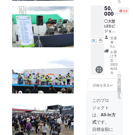
綿100%
る
上で写
ロック
みくだ
要の方
カ
50,
真撮影
でカコ
さい！
は備考
ラー・
残り3
ができ
000
フェス
◯リス
欄へ
円
デザイ
る権利
を楽し
トバン
【不
ン：白
◯大型
です
みたい
ド ※デ
要】と
地に青
LEDビ
（グ
という
ザイン
ご記入
文字 or
ジョン
ループ
方オス
やカ
くださ
青地に
でメッ
可、10
スメで
ラーは
い
支援
白文字
セージ
名様ま
す！ ※
まだ決
者：
のどち
動画を
で） 撮
メイン
0人
まって
らかに
流せる
影時間
ステー
いませ
お届
なる予
権利＋
は1組約
ジ以外
け予
んがご
定で
心を込
3分とさ
定：
には優
理解頂
す。 ※
めた
2023
せて頂
先ブ
くと幸
画像2枚
年03
Thank
きま
ロック
いで
目に昨
こ
月
youメッ
す。 撮
の
はござ
す。 ※
年度の
リ
セージ
影時間
タ
いませ
当日リ
カコ
ー
カコ
や順番
ン
ん。 ◯
詳細を見る
ストバ
フェス
を
フェス
など後
選
リスト
ンドが
ロゴタ
択
大型
日調整
す
バンド
ないと
オルが
る
LEDビ
させて
※デザイ
このプロ
優先エ
ござい
ジョン
頂きま
ンやカ
リアに
ますの
ジェクト
でメッ
す。 思
ラーは
は入場
で、ご
セージ
い出に
まだ決
は、
All-In方
できま
参考に
動画を
残る1日
まって
せんの
して頂
式
です。
ご指定
をス
いませ
で忘れ
ければ
の時間
テージ
んがご
目標金額に
ないよ
と思い
帯で30
上で記
理解頂
うお持