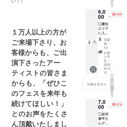
い！）
択
ページ
袖丈/肩
す
で、ご
る
にご支
幅
参考に
6,0
援者の
（cm）
して頂
残り96
お名前
00
S
ければ
円
を掲載
49/65/1
と思い
◯優先
させて
9/42 M
ます。
エリア
頂きま
１万人以上の方が
52/69/2
に入場
す。 ま
0/46 L
できる
た心を
55/73/2
ご来場下さり、お
支援
リスト
込めた
2/50 XL
者：
バンド
Thank
58/77/2
4人
客様からも、ご出
＋心を
youメッ
4/54
お届
込めた
セージ
United
け予
演下さったアー
Thank
をお送
定：
Athle
youメッ
2022
りいた
5.6オン
年12
セージ
しま
ティストの皆さま
ス ハイ
こ
月
優先エ
す。
の
クオリ
リ
リアに
【カコ
タ
ティー
からも、
「ぜひこ
ー
入場で
フェス
ン
Tシャツ
詳細を見る
を
きるリ
オフィ
選
【5001-
択
のフェスを来年も
ストバ
シャル
す
01】使
る
ンド装
HP】
用 ※カ
7,0
続けてほしい！」
着でメ
https://
ラーは
残り78
インス
00
kakofe
デザイ
円
テージ
s.com/
とのお声をたくさ
ンが決
◯並河
の最前
※ご支援
まり次
泰平さ
列ブ
時に
第お選
ん頂戴いたしまし
んデザ
ロック
【備考
び頂け