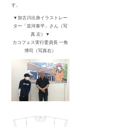
す。
▼加古川出身イラストレー
ター「並河泰平」さん（写
真 左）▼
カコフェス実行委員長 一角
博司（写真右）