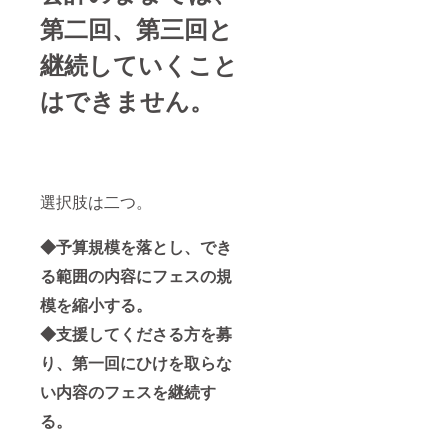
は横
58/77/2
まり次
第二回、第三回と
7m×縦
4/54
第お選
4mの大
United
び頂け
きさの
継続していくこと
Athle
ます。
予定で
5.6オン
（後日
す。
ス ハイ
はできません。
調整）
クオリ
※画像2
ティー
枚目に
Tシャツ
昨年度
【5001-
のカコ
01】使
フェス
用 ※カ
ロゴT
選択肢は二つ。
ラーは
シャツ
デザイ
がござ
ンが決
います
◆予算規模を落とし、でき
まり次
ので、
第お選
ご参考
る範囲の内容にフェスの規
び頂け
にして
ます。
頂けれ
模を縮小する。
（後日
ばと思
調整）
◆支援してくださる方を募
いま
※画像2
す。
り、第一回にひけを取らな
枚目に
昨年度
い内容のフェスを継続す
のカコ
フェス
る。
ロゴT
シャツ