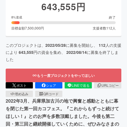
643,555
円
終了
8
%達成
目標金額
7,500,000
円
支援者数
112
人
このプロジェクトは、
2022/05/28
に募集を開始し、
112
人の支援
により
643,555
円の資金を集め、
2022/08/14
に募集を終了しま
した
もう一度プロジェクトをやってほしい
ポスト
シェア
LINEで送る
URLコピー
埋め込み
QRコード
2022年3月、兵庫県加古川の地で興奮と感動とともに幕
を閉じた第一回カコフェス。『これからもずっと続けて
ほしい！』とのお声を多数頂戴しました。今後も第二
回・第三回と継続開催していくために、ぜひみなさまの