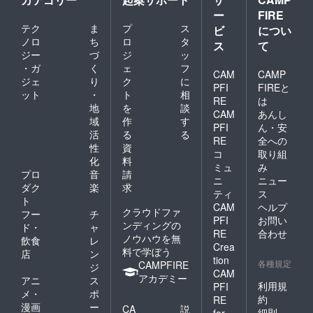
ー
FIRE
テク
ま
プ
ス
ビ
につい
ノロ
ち
ロ
タ
ス
て
ジー
づ
ジ
ッ
・ガ
く
ェ
フ
CAM
CAMP
ジェ
り
ク
に
PFI
FIREと
ット
・
ト
相
RE
は
地
を
談
CAM
あんし
域
作
す
PFI
ん・安
活
る
る
RE
全への
性
資
コ
取り組
化
料
ミュ
み
プロ
音
請
ニ
ニュー
ダク
楽
求
ティ
ス
ト
CAM
ヘルプ
クラウドファ
フー
チ
PFI
お問い
ンディングの
ド・
ャ
RE
合わせ
ノウハウを無
飲食
レ
Crea
料で学ぼう
店
ン
tion
各種規定
CAMPFIRE
ジ
CAM
アカデミー
アニ
ス
利用規
PFI
メ・
ポ
約
RE
漫画
ー
CA
説
細則