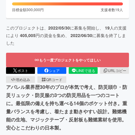
目標金額
300,000
円
支援者数
19
人
このプロジェクトは、
2022/05/30
に募集を開始し、
19
人の支援
により
405,005
円の資金を集め、
2022/06/30
に募集を終了しま
した
もう一度プロジェクトをやってほしい
ポスト
シェア
LINEで送る
URLコピー
埋め込み
QRコード
アパレル業界歴30年のプロが本気で考え、防災頭巾・防
災リュック・防災服の3つの防災用品を一つのコート
に。最低限の備えを持ち運べる14個のポケット付き。重
量バランスを考慮し、着たまま動きやすい設計。難燃機
能の生地、マジックテープ・反射板も難燃素材を使用。
安心とこだわりの日本製。