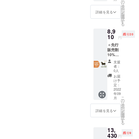
一般販
の
リ
売予定
タ
ー
価格：
ン
詳細を見る
を
9,900円
選
択
※カ
す
る
ラー：
8,9
オリー
残り20
ブ ※消
10
円
費税・
＜先行
送料込
販売割
み ※
10%OF
コート
F＞
のみの
支援
【先着
発送と
者：
20名様
なりま
0人
限定】
す。中
お届
prep
に入れ
け予
over 小
るグッ
定：
型犬用
2022
ズは付
年09
× 1着 ※
属して
こ
月
一般販
おりま
の
リ
売予定
せん。
タ
ー
価格：
※光の当
ン
詳細を見る
を
9,900円
たり具
選
択
※カ
合やモ
す
る
ラー：
ニター
13,
オリー
環境に
残り9
ブ ※消
430
より、
円