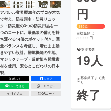
円
まちづくり・地域活性化
アパレル業界歴30年のプロが本気
で考え、防災頭巾・防災リュッ
CAMPFIRE for Social Good
CAMPFIRE Creation
ク・防災服の3つの防災用品を一
135%
CAMPFIREふるさと納税
machi-ya
コミュニティ
つのコートに。最低限の備えを持
目標金額は
300,000円
ち運べる14個のポケット付き。重
量バランスを考慮し、着たまま動
支援者数
きやすい設計。難燃機能の生地、
19
人
マジックテープ・反射板も難燃素
材を使用。安心とこだわりの日本
製。
募集終了まで残
ポスト
シェア
り
LINEで送る
URLコピー
終了
埋め込み
QRコード