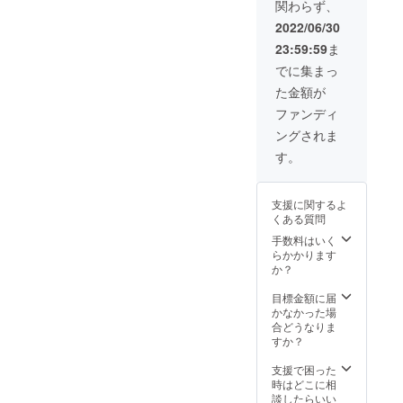
関わらず、
発送と
があり
なりま
ます。
2022/06/30
す。中
23:59:59
ま
に入れ
るグッ
でに集まっ
ズは付
た金額が
属して
おりま
ファンディ
せん。
ングされま
※光の当
たり具
す。
合やモ
ニター
環境に
支援に関するよ
より、
くある質問
実際の
色味と
手数料はいく
異なっ
らかかります
て見え
か？
る場合
があり
目標金額に届
ます。
かなかった場
合どうなりま
すか？
支援で困った
時はどこに相
談したらいい