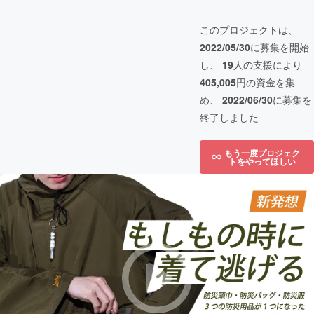
このプロジェクトは、
2022/05/30
に募集を開始
し、
19
人の支援により
405,005
円の資金を集
め、
2022/06/30
に募集を
終了しました
もう一度プロジェク
トをやってほしい