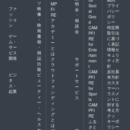
for
ツ
MP
明
プライ
Soci
ファ
映
FI
会
バシー
al
ッ
像
RE
・
ポリ
Goo
ショ
・
ア
相
シー
d
ン
映
カ
談
特定商
CAM
画
デ
会
取引法
PFI
ゲー
書
ミ
に基づ
RE
ム・
籍
ー
く表記
for
サー
・
と
情報セ
Ente
ビス
雑
は
キュリ
rtain
開発
誌
ク
サ
ティ方
men
出
ラ
ポ
針
t
版
ウ
ー
反社基
CAM
ビジ
ビ
ド
ト
本方針
PFI
ネ
ュ
フ
サ
カスタ
RE
ス・
ー
ァ
ー
マーハ
for
起業
テ
ン
ビ
ラスメ
Spor
ィ
デ
ス
ントに
ts
ー
ィ
対する
CAM
・
ン
考え方
PFI
ヘ
グ
クッ
RE
ル
と
キーポ
ふる
ス
は
リシー
さと
ケ