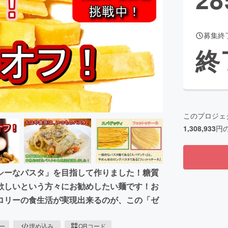
募集終
CAMPFIRE for Social Good
CAMPFIRE Creation
終
CAMPFIREふるさと納税
machi-ya
コミュニティ
このプロジェ
1,308,933
円
シーなパスタ」を目指して作りました！糖質
欲しいという方々にお勧めしたい麺です！お
ロリーの食生活が実現出来るのが、この「ゼ
ピー
埋め込み
QRコード