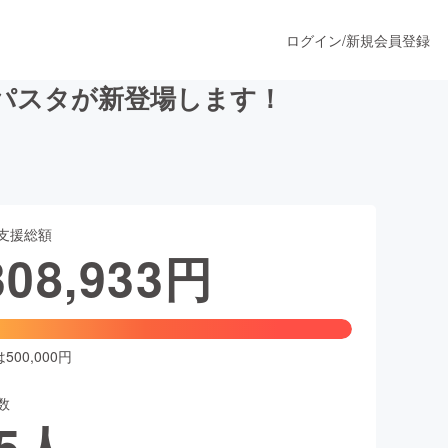
ログイン
/
新規会員登録
パスタが新登場します！
うすぐ公開されます
支援総額
プロダクト
308,933
円
ファッション
スポーツ
00,000円
数
ア
ソーシャルグッド
5
人