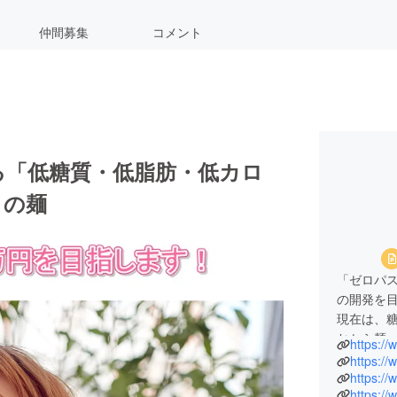
仲間募集
コメント
る「低糖質・低脂肪・低カロ
」の麺
「ゼロパスタ ZEROPASTA」は、簡単に糖
の開発を
現在は、
おから麺
https://
同じの『
https://w
食事を楽
https:/
https:/
す。