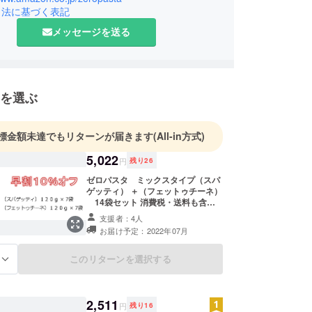
引法に基づく表記
メッセージを送る
を選ぶ
標金額未達でもリターンが届きます
(All-in方式)
5,022
円
残り
26
ゼロパスタ ミックスタイプ（スパ
ゲッティ） ＋（フェットゥチーネ）
14袋セット 消費税・送料も含ま
れています。 ●常温保存が可能で、
支援者：4人
賞味期限は、約５ヶ月です。 一般販
お届け予定：2022年07月
売予定価格５５８０円（送料込み）
が、１０％オフの５０２２円に！
このリターンを選択する
る
2,511
円
残り
16