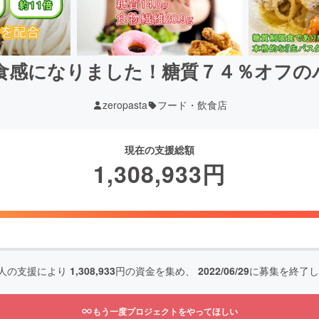
食感になりました！糖質７４％オフの
zeropasta
フード・飲食店
現在の支援総額
1,308,933
円
人の支援により
1,308,933
円の資金を集め、
2022/06/29
に募集を終了し
もう一度プロジェクトをやってほしい