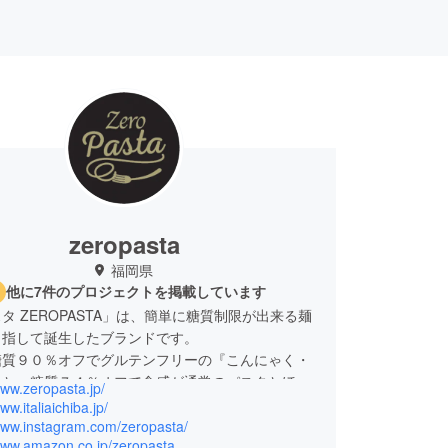
zeropasta
福岡県
他に7件のプロジェクトを掲載しています
質制限が出来る麺
目指して誕生したブランドです。
糖質９０％オフでグルテンフリーの『こんにゃく・
』と、糖質７４％オフで食感が通常のパスタとほぼ
www.zeropasta.jp/
低糖質小麦麺』の２タイプがあります。
ww.italiaichiba.jp/
しみながら、健康的な身体作りを目指して頂けま
/www.instagram.com/zeropasta/
/www.amazon.co.jp/zeropasta