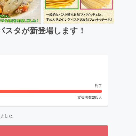
パスタが新登場します！
終了
支援者数
285
人
ました