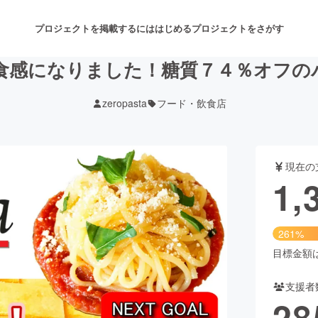
プロジェクトを掲載するには
はじめる
プロジェクトをさがす
食感になりました！糖質７４％オフの
zeropasta
フード・飲食店
注目のリターン
注目の新着プロジェクト
募集終了が近いプロジェクト
も
現在の
音楽
舞台・パフォーマンス
1,
ゲーム・サービス開発
フード・飲食店
261%
書籍・雑誌出版
アニメ・漫画
目標金額は5
支援者
チャレンジ
ビューティー・ヘルスケ
28