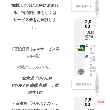
リ
ただき
サービ
タ
ー
掲載ホテルにお得に泊まれ
ます。
ス券 １
ン
詳細を見る
を
活動の
stゴー
選
る、宿泊割引券もしくは
択
応援だ
ル達成
す
る
けした
を記念
サービス券をお届け
しま
2,0
いとい
して、
う方
00
掲載ホ
す。
円
に！
テルか
【紙雑
ら宿泊
誌のみ
割引券
プラ
やサー
ン！】
ビス券
支援
・旅行
【宿泊(割引)券やサービス券
を提供
者：
雑誌
してい
16人
の内容】
Folte.１
ただき
お届
冊 ・お
まし
け予
礼のお
定：
た！
掲載ホテルのうち、
手紙 紙
2022
6/15現
年09
雑誌だ
在、掲
こ
月
け欲し
の
載ホテ
・北海道「ONSEN
リ
い方
タ
ルのう
ー
に！ ※
ン
ちこの
詳細を見る
RYOKAN 由縁 札幌」：宿
を
各リ
選
リター
択
ターン
泊券 1組
す
ンへの
る
の詳細
参加が
2,5
はプロ
決まっ
残り9
・京都府「河岸ホテル」：
ジェク
00
ている
円
トペー
ホテル