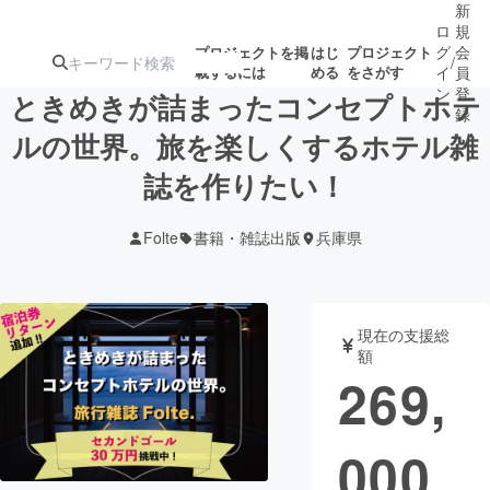
新
ロ
規
グ
会
プロジェクトを掲
はじ
プロジェクト
/
載するには
める
をさがす
イ
員
ン
登
ときめきが詰まったコンセプトホテ
録
ルの世界。旅を楽しくするホテル雑
誌を作りたい！
人気のプロ
注目のリ
注目の新着プロ
募集終了が近いプ
もうすぐ公開
ジェクト
ターン
ジェクト
ロジェクト
されます
Folte
書籍・雑誌出版
兵庫県
アート・写真
音楽
現在の支援総
テクノロジー・ガジェット
ゲーム・サ
額
269,
映像・映画
書籍・雑誌
000
ビジネス・起業
チャレンジ