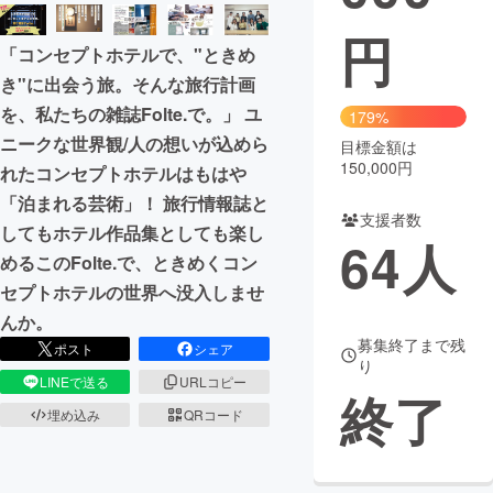
円
まちづくり・地域活性化
「コンセプトホテルで、"ときめ
き"に出会う旅。そんな旅行計画
CAMPFIRE for Social Good
CAMPFIRE Creation
を、私たちの雑誌Folte.で。」 ユ
179%
CAMPFIREふるさと納税
machi-ya
コミュニティ
ニークな世界観/人の想いが込めら
目標金額は
150,000円
れたコンセプトホテルはもはや
「泊まれる芸術」！ 旅行情報誌と
支援者数
してもホテル作品集としても楽し
64
人
めるこのFolte.で、ときめくコン
セプトホテルの世界へ没入しませ
んか。
募集終了まで残
ポスト
シェア
り
LINEで送る
URLコピー
終了
埋め込み
QRコード