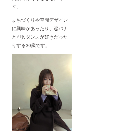
別途交
「メッ
通費を
す。
セージ
いただ
(200字
きます
以内)」
*3 あな
まちづくりや空間デザイン
をご記
たのも
に興味があったり、恋バナ
入くだ
とへ伺
さい。
うため
と即興ダンスが好きだった
第３者
の、交
を特定
通費は
りする20歳です。
する名
別途い
前や公
ただき
序良俗
ませ
に反す
ん。し
るお名
かし、
前・
提供者
メッ
と支援
セージ
者さま
内容は
の安全
掲載致
を確保
しかね
するた
ます。
め、公
*2 オフ
共の場
ライン
所での
の場合
面会と
別途交
なりま
通費を
す。 *4
いただ
利益を
きま