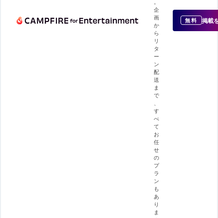
。
企
画
掲載
無料
か
ら
リ
タ
ー
ン
配
送
ま
で
、
す
べ
て
お
任
せ
の
プ
ラ
ン
も
あ
り
ま