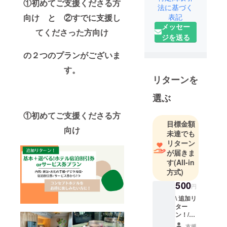
①初めてご支援くださる方
法に基づく
「そのため
表記
向け と
②すでに支援し
に旅行雑誌
メッセー
を作りた
てくださった方向け
ジを送る
い」という
思いから、
の２つのプランがございま
立ち上がっ
す。
た大学生
リターンを
チーム。
選ぶ
現在は旅行
やデザイン
①初めてご支援くださる方
が好きな関
目標金額
向け
西の大学生
未達でも
11人のメン
リターン
が届きま
バーで活動
す
(All-in
しており、
方式)
主に取材や
500
編集デザイ
円
ンなどの雑
\ 追加リ
ター
誌制作活動
ン！/
や、
【掲載
支援