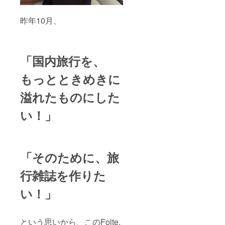
生む、
す。 *3
商業用
勉強法
の2次利
昨年10月、
の指導
用はお
がメイ
控え下
ンにな
さい。
りま
※本プロ
す。１
ジェク
「国内旅行を、
年半大
ト終了
手塾で
後、
もっとときめきに
の
メール
チュー
で支援
溢れたものにした
ター経
者さま
験有。
ごとに
い！」
ご自身
調整を
の英語
行いま
の勉強
すの
や、お
で、選
子さん
択式リ
のお試
ターン
「そのために、旅
し家庭
③〜⑥
教師に
の日程
行雑誌を作りた
どう
はお届
ぞ。指
け予定
い！」
導でき
(2022年
る内容
9月)の
は国立
限りで
大学入
はあり
という思いから、このFolte.
学レベ