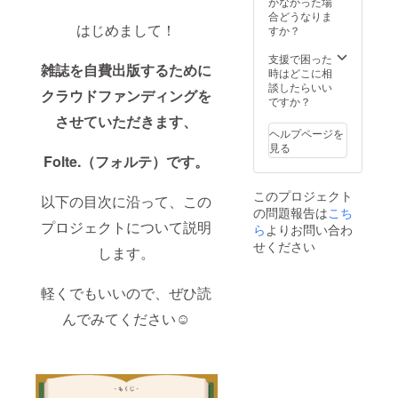
届け(*3)
かなかった場
ます。
の後、
②追加
⑥あな
合どうなりま
本プロ
割引券
はじめまして！
で雑誌
たの活
すか？
ジェク
および
３冊 ③
動をB5
ト終了
サービ
イベン
サイズ
支援で困った
後、
雑誌を自費出版するために
ス券の
ト登壇
で雑誌
時はどこに相
メール
利用方
(*2) ④
のよう
談したらいい
で支援
クラウドファンディングを
法につ
オンラ
にデザ
ですか？
者さま
いて
イン勉
イン！
ごとに
させていただきます、
メール
強指導
(*4) ⑦
調整を
ヘルプページを
でご連
１時間
ホテル
行いま
見る
絡いた
(*3) ⑤
リスト
Folte.（フォルテ）です。
すの
しま
オンラ
⑧なし
で、日
す。
インお
(③〜⑤
程はお
このプロジェクト
※KAGA
悩み相
以下の目次に沿って、この
は編集
届け予
N
の問題報告は
こち
談１時
長三倉
定(2022
プロジェクトについて説明
HOTEL
間 ⑥あ
ら
よりお問い合わ
百葉が
年9月)
宿泊割
なたの
担当い
の限り
せください
します。
引券の
もとへ
たしま
ではあ
有効期
直接雑
す) *1
りませ
限は
誌をお
支援
ん。有
軽くでもいいので、ぜひ読
2023/3/
届け(*4)
時、必
効期
15まで
⑦1日働
ず備考
限:2022
んでみてください☺︎
となり
きに行
欄に
年9月1
ます。
きま
「ご希
日
す！(*5)
望のお
~2023
⑧あな
名前
年9月31
たの活
（ニッ
日 ※各
動をB5