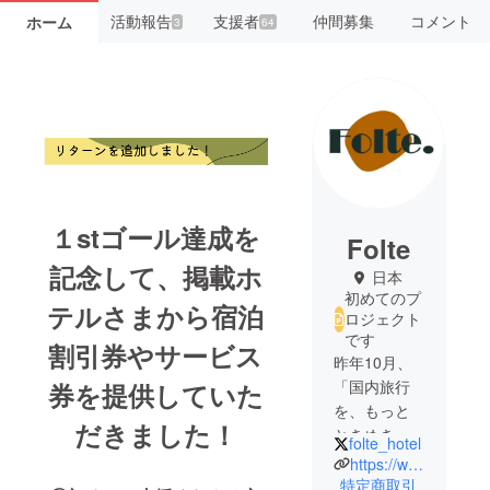
活動報告
支援者
仲間募集
コメント
ホーム
3
64
１stゴール達成を
Folte
記念して、掲載ホ
日本
初めてのプ
テルさまから
宿泊
ロジェクト
です
割引券やサービス
昨年10月、
「国内旅行
券を提供していた
を、もっと
だきました！
ときめきに
folte_hotel
溢れたもの
https://www.instagram.com/folte_hotel/?hl=ja
にしたい」
特定商取引