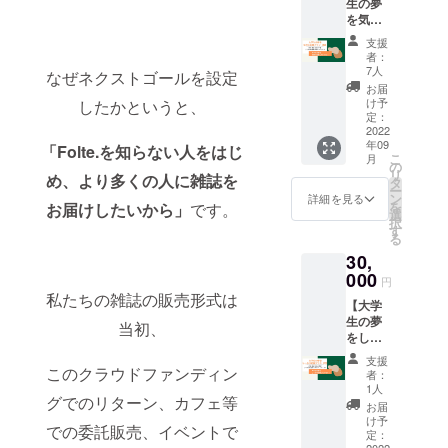
生の夢
方など
いただ
予定
割引券)
を気軽
に！ 備
きま
(2022年
・石川
に応援
考欄
す。 ※
9月)の
支援
県「ホ
プラ
に、店
各リ
限りで
者：
テルパ
ン！
舗用の
ターン
7人
はあり
なぜネクストゴールを設定
シ
〈梅〉
場合は
の詳細
ませ
お届
フィッ
】 特に
「置い
はプロ
け予
したかというと、
ん。 ※
ク金
社会人
てくだ
定：
ジェク
各リ
沢」(ド
の方な
2022
さるお
トペー
ターン
リンク
年09
ど、大
「Folte.を知らない人をはじ
店の名
ジ本文
の詳細
サービ
こ
月
学生
前」
の
をご確
はプロ
ス券) ・
リ
め、より多くの人に雑誌を
チーム
を、個
タ
認くだ
ジェク
東京都
ー
のFolte.
人用の
ン
さい
詳細を見る
トペー
「toggl
を
お届けしたいから」
です。
を応援
場合は
選
ジ本文
e
択
してく
「個人
す
をご確
hotel」
る
ださる
用」と
認くだ
(ドリン
30,
方向
ご記入
さい。
クサー
け！ ・
000
くださ
円
ビス
旅行雑
い。 ※
私たちの雑誌の販売形式は
券) に
【大学
誌
各リ
なりま
生の夢
Folte.1
ターン
当初、
す。 そ
をしっ
冊 ・デ
の詳細
れぞれ
かり応
ジタル
はプロ
支援
の限定
援プラ
このクラウドファンディン
版(pdf
ジェク
者：
数や割
ン！
版) ・お
トペー
1人
引額は
グでのリターン、カフェ等
〈竹〉
礼の手
ジ本文
お届
本文を
】 特に
紙 ＋
をご確
け予
での委託販売、イベントで
ご参照
社会人
①〜⑤
定：
認くだ
くださ
2022