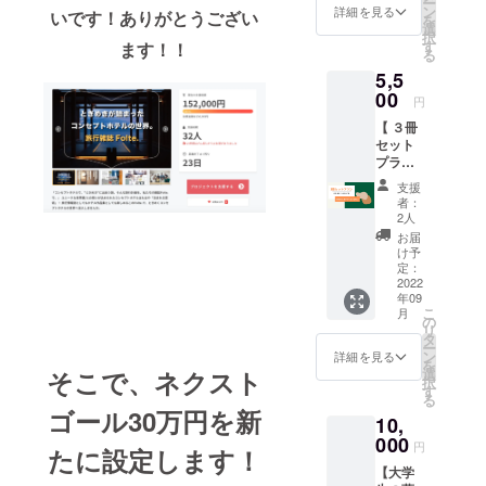
ー
いて
Folte.1
ション
ン
をご確
詳細を見る
ちこの
いです！ありがとうござい
を
メール
冊 ・デ
より
選
認くだ
リター
択
でご連
ジタル
「ご飯
す
ます！！
さい
ンへの
る
絡いた
版(pdf
会を希
参加が
5,5
しま
版) ・お
望する
決まっ
す。
礼の手
00
メン
ている
円
※KAGA
紙 デザ
バー
ホテル
【 ３冊
N
インに
名」を
は、 ・
セット
HOTEL
興味が
ご選択
北海道
プラ
宿泊割
ある方
くださ
「ONS
ン！】
引券の
に！ ※
い。後
EN
支援
・旅行
有効期
デザイ
日、メ
者：
RYOKA
雑誌
限は
ン講座
ンバー
2人
N 由縁
Folte.3
2023/3/
の開催
から連
お届
札幌」
冊 ・デ
15まで
日程に
絡させ
け予
(宿泊券)
ジタル
となり
関しま
定：
ていた
・京都
版(pdf
2022
ます。
して
だきま
府
年09
版) ・お
は、ク
す。 メ
「KAG
こ
月
礼の手
ラウド
の
ンバー
AN
リ
紙 旅行
ファン
タ
の友人
HOTEL
ー
雑誌
ディン
ン
向け！
詳細を見る
」(宿泊
を
Folte.を
グ終了
そこで、
ネクスト
選
※各自で
割引券)
択
3冊お届
後にリ
す
調整を
・大阪
る
けしま
ターン
行うた
ゴール3
0万円
を新
府
10,
す。 店
対象者
め、ご
「THE
舗に置
000
の皆様
飯会の
円
BOLY
たに設定します！
いてく
と調整
日程は
OSAKA
【大学
ださる
させて
お届け
」(宿泊