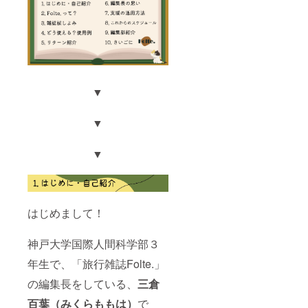
クネー
リター
サイズ
ムも
ンの詳
で雑誌
可）」
細はプ
のよう
と
ロジェ
にデザ
「メッ
クト
イン！
セージ
ページ
(*6) ⑨
(200字
本文を
ホテル
以内)」
ご確認
リスト
をご記
くださ
▼
⑩なし
入くだ
い
(③〜⑦
さい。
は編集
▼
第３者
長三倉
を特定
百葉が
する名
▼
担当い
前や公
たしま
序良俗
す) *1
に反す
支援
るお名
時、必
前・
ず備考
メッ
はじめまして！
欄に
セージ
「ご希
内容は
望のお
神戸大学国際人間科学部３
掲載致
名前
しかね
年生で、「旅行雑誌Folte.」
（ニッ
ます。
クネー
*2 オフ
の編集長をしている、
三倉
ムも
ライン
可）」
の場合
百葉（みくらももは）
で
と