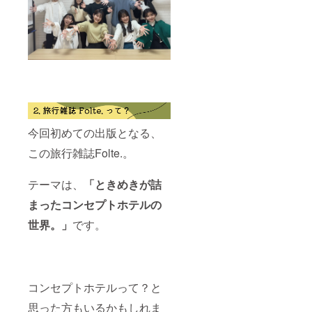
なりま
す。 *5
オフラ
インの
場合別
途交通
費をい
ただき
ます。
公序良
俗に反
今回初めての出版となる、
する内
容はお
この旅行雑誌Folte.。
断りさ
せてい
ただき
テーマは、
「ときめきが詰
ます。
*6 利益
まったコンセプトホテルの
を生
む、商
世界。」
です。
業用の2
次利用
はお控
え下さ
い。 ※
コンセプトホテルって？と
本プロ
ジェク
思った方もいるかもしれま
ト終了