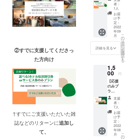
Instagramで
ホテル
者：
から選
1人
ホテル情報
べるホ
お届
の発信など
テル宿
け予
泊割引
を行ってい
定：
券or
2022
年09
サービ
こ
月
ス券
の
リ
「の
タ
ー
み」プ
ン
詳細を見る
②すでに支援してくださっ
を
ラン】
選
択
「既に
す
た方向け
る
ご支援
1,5
頂いた
方の追
00
円
加支援
【応援
向け」
のみプ
のリ
ラ
ターン
ン！】
です。
支援
Folte.か
※雑誌は
者：
ら、お
付いて
7人
礼の気
おりま
お届
↑すでにご支援いただいた雑
持ちを
せん。
け予
込めた
内容 ・
定：
誌などのリターンに
追加し
メール
2022
選べる
年08
を送ら
て、
宿泊割
こ
月
せてい
引券or
の