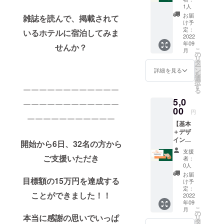
ケート
メン
の大学
Folte.掲
1人
URL
バーと
生向け
載のコ
お届
雑誌を読んで、掲載されて
を、雑
のご飯
コンセ
ンセプ
け予
誌お届
会1回
プトホ
定：
トホテ
いるホテルに宿泊してみま
け時に
・旅行
2022
テルを
ルをお
同封い
年09
雑誌
網羅し
せんか？
得に楽
こ
月
たしま
Folte.1
たホテ
の
しみた
リ
す。10
冊 ・デ
ルリス
タ
い方
ー
月末を
ジタル
ト」を
ン
に！ １
詳細を見る
を
期限に
版(pdf
都道府
選
stゴー
択
回答い
版) ・お
県別・
す
ル達成
る
￣￣￣￣￣￣￣￣￣￣￣￣
ただ
礼の手
項目別
を記念
き、限
5,0
紙 旅行
でお届
して、
￣￣￣￣￣￣￣￣￣￣￣￣
定数を
雑誌
00
け。 雑
掲載ホ
円
超えた
Folte.一
誌以外
テルか
￣￣￣￣￣￣￣￣￣￣￣
場合は
【基本
冊とデ
のホテ
ら宿泊
抽選と
＋デザ
ジタル
ル情報
割引券
させて
イン講
版(pdf
をさら
開始から6日、32名の方から
やサー
いただ
座プラ
形式)に
に知り
ビス券
支援
きま
ン！】
加え、
ご支援いただき
たい方
を提供
者：
す。そ
・オン
Folte.メ
に！ ※
0人
してい
の後、
ライン
ンバー
各リ
ただき
お届
目標額の15万円を達成する
割引券
デザイ
との食
ターン
け予
まし
および
ン講座
事会が
定：
の詳細
た！
ことができました！！
サービ
（計２
2022
できる
はプロ
6/15現
年09
ス券の
回） ・
プラン
ジェク
在、掲
こ
月
利用方
旅行雑
です。
の
トペー
載ホテ
本当に感謝の思いでいっぱ
リ
法につ
誌
オプ
タ
ジ本文
ルのう