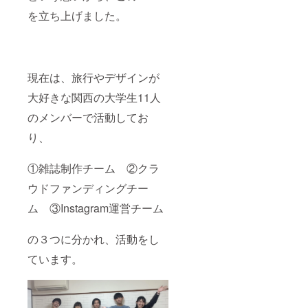
ませ
ルまで
ん。有
を立ち上げました。
の国・
効期
数・英
限:2022
(TOEIC
年9月1
等も
日
可)・世
~2023
現在は、旅行やデザインが
界史。
年9月31
*4 あな
日 ※各
大好きな関西の大学生11人
たのも
リター
とへ伺
ンの詳
のメンバーで活動してお
うため
細はプ
の、交
ロジェ
り、
通費は
クト
別途い
ページ
ただき
本文を
①雑誌制作チーム ②クラ
ませ
ご確認
ん。し
ウドファンディングチー
くださ
かし、
い
ム ③Instagram運営チーム
提供者
と支援
者さま
の３つに分かれ、活動をし
の安全
を確保
ています。
するた
め、公
共の場
所での
面会と