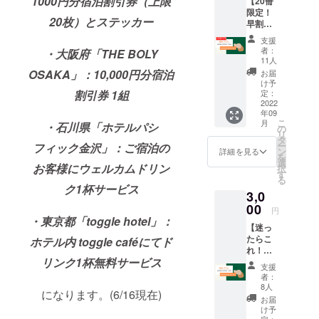
1000円分宿泊割引券（上限
【20冊
ジ本文
は、 ・
限定！
をご確
北海道
20枚）とステッカー
早割基
認くだ
「ONS
本プラ
さい
EN
支援
ン！】
RYOKA
者：
・大阪府「THE BOLY
通常
11人
N 由縁
3000円
OSAKA」：10,000円分宿泊
札幌」
お届
の基本
け予
(宿泊券)
プラン
割引券 1組
定：
・京都
を、限
2022
府
年09
定20冊
「KAG
こ
月
・石川県「ホテルパシ
で2500
の
AN
リ
円とさ
タ
HOTEL
ー
フィック金沢」：ご宿泊の
せてい
ン
詳細を見る
」(宿泊
を
ただき
選
割引券)
お客様にウェルカムドリン
択
ます。
す
・大阪
る
ご検討
ク1杯サービス
府
3,0
の方は
「THE
お早め
00
BOLY
円
に！ ・
・東京都「toggle hotel」：
OSAKA
【迷っ
旅行雑
」(宿泊
たらこ
ホテル内 toggle caféにてド
誌
割引券)
れ！基
Folte.1
・石川
リンク1杯無料サービス
本プラ
冊 ・デ
県「ホ
支援
ン！】
ジタル
者：
テルパ
・旅行
版(pdf
8人
シ
になります。(6/16現在)
雑誌
版) ・お
お届
フィッ
Folte.1
礼の手
け予
ク金
冊 ・デ
定：