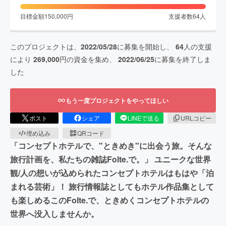
目標金額
150,000
円
支援者数
64
人
このプロジェクトは、
2022/05/28
に募集を開始し、
64
人の支援
により
269,000
円の資金を集め、
2022/06/25
に募集を終了しま
した
もう一度プロジェクトをやってほしい
ポスト
シェア
LINEで送る
URLコピー
埋め込み
QRコード
「コンセプトホテルで、"ときめき"に出会う旅。そんな
旅行計画を、私たちの雑誌Folte.で。」 ユニークな世界
観/人の想いが込められたコンセプトホテルはもはや「泊
まれる芸術」！ 旅行情報誌としてもホテル作品集として
も楽しめるこのFolte.で、ときめくコンセプトホテルの
世界へ没入しませんか。