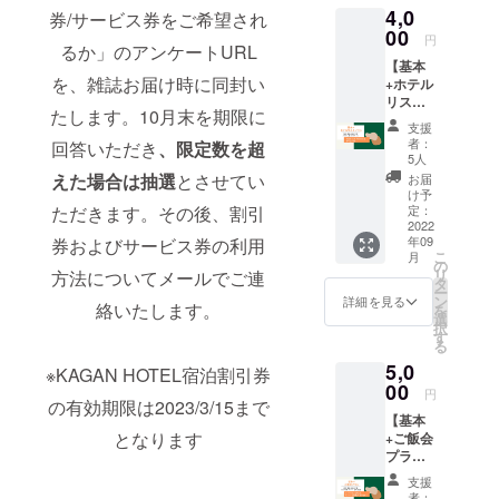
の詳細
ざいま
4,0
割引券
券/サービス券をご希望され
たい方
はプロ
すの
orサー
00
に！ ※
ジェク
円
で、そ
るか」のアンケートURL
ビス券
各リ
トペー
の都度
【基本
「の
ターン
ジ本文
活動報
を、雑誌お届け時に同封い
+ホテル
み」プ
の詳細
をご確
告でお
リスト
ラン】
はプロ
認くだ
たします。10月末を期限に
知らせ
プラ
でな
ジェク
さい
支援
しま
ン！】
く、こ
トペー
者：
回答いただき
、限定数を超
す。 雑
・ホテ
ちらの
ジ本文
5人
誌を読
ルリス
リター
をご確
えた場合は抽選
とさせてい
お届
んで、
ト ・旅
ンをご
認くだ
け予
ときめ
行雑誌
ただきます。その後、割引
選択く
定：
さい
いたホ
Folte.1
2022
ださ
テルに
年09
券およびサービス券の利用
冊 ・デ
い。 ・
こ
宿泊し
月
ジタル
選べる
の
リ
方法についてメールでご連
てみま
版(pdf
宿泊割
タ
ー
せん
版) ・お
引券or
ン
詳細を見る
絡いたします。
を
か？
礼の手
サービ
選
択
※「どの
紙 旅行
ス券 ・
す
る
ホテル
雑誌
旅行雑
の宿泊
5,0
Folte.1
誌
※KAGAN HOTEL宿泊割引券
割引券/
冊とデ
00
Folte.1
円
サービ
の有効期限は2023/3/15まで
ジタル
冊 ・デ
ス券を
【基本
版(pdf
ジタル
ご希望
となります
+ご飯会
形式)に
版(pdf
される
プラ
加え、
版) ・お
か」の
ン！】
「全国
礼のお
支援
アン
・Folte.
150以上
手紙
者：