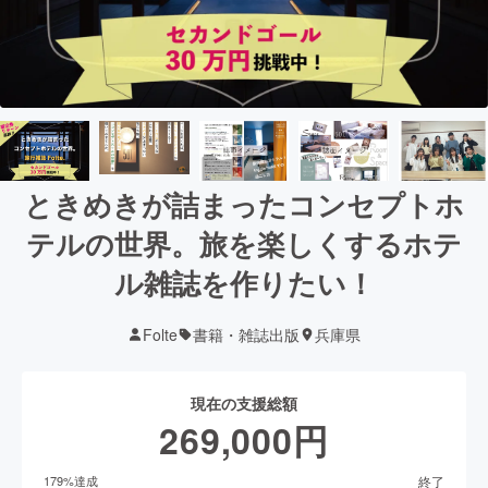
ときめきが詰まったコンセプトホ
テルの世界。旅を楽しくするホテ
ル雑誌を作りたい！
Folte
書籍・雑誌出版
兵庫県
現在の支援総額
269,000
円
終了
179
%達成