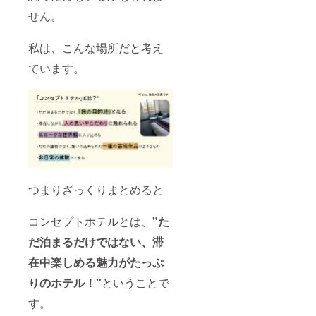
後、
せん。
メール
で支援
者さま
私は、こんな場所だと考え
ごとに
ています。
調整を
行いま
すの
で、選
択式リ
ターン
③〜⑧
の日程
はお届
け予定
(2022年
つまりざっくりまとめると
9月)の
限りで
はあり
コンセプトホテルとは、
"た
ませ
ん。有
だ泊まるだけではない、滞
効期
限:2022
在中楽しめる魅力がたっぷ
年9月1
りのホテル！"
ということで
日
~2023
す。
年9月31
日 ※各