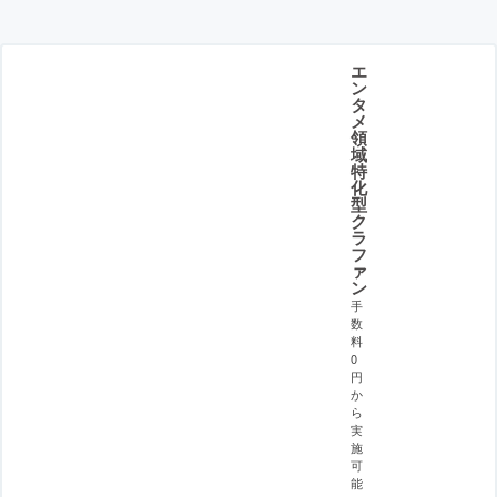
エ
ン
タ
メ
領
域
特
化
型
ク
ラ
フ
ァ
ン
手
数
料
0
円
か
ら
実
施
可
能