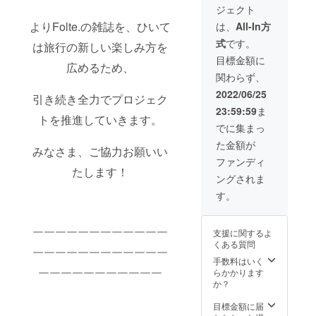
①雑誌
考欄に
ジェクト
割引券/
け！ ・
に支援
ご希望
サービ
旅行雑
者の方
よりFolte.の雑誌を、ひいて
のお名
は、
All-In方
ス券を
誌
のお名
前
式
です。
ご希望
Folte.1
は旅行の新しい楽しみ方を
前と
（ニッ
される
冊 ・デ
メッ
クネー
目標金額に
広めるため、
か」の
ジタル
セージ
ムも
関わらず、
アン
版(pdf
(200字
可）を
ケート
版) ・お
以内)を
ご記入
2022/06/25
引き続き全力でプロジェク
URL
礼の手
記載(*1)
くださ
23:59:59
ま
を、雑
紙 ＋
②追加
い。第
トを推進していきます。
誌お届
①〜⑩
で雑誌
３者を
でに集まっ
け時に
よりお
２冊お
特定す
た金額が
同封い
好みの
届け ③
る名前
みなさま、ご協力お願いい
たしま
リター
あなた
や公序
ファンディ
す。10
ンをオ
たします！
のイベ
良俗に
ングされま
月末を
プショ
ントに
反する
期限に
ンより
登壇
お名前
す。
回答い
１〜３
(*2) ④
は掲載
ただ
つ選択
オンラ
致しか
き、限
①雑誌
インお
ねま
支援に関するよ
￣￣￣￣￣￣￣￣￣￣￣￣
定数を
支援者
悩み相
す。 *2
くある質問
超えた
さまの
談１時
オフラ
￣￣￣￣￣￣￣￣￣￣￣￣
場合は
お名前
間 ⑤あ
手数料はいく
インの
抽選と
とメッ
なたの
らかかります
場合別
￣￣￣￣￣￣￣￣￣￣￣
させて
セージ
もとへ
か？
途交通
いただ
(200字
直接雑
費をい
きま
以内)を
誌をお
目標金額に届
ただき
す。そ
記載(*1)