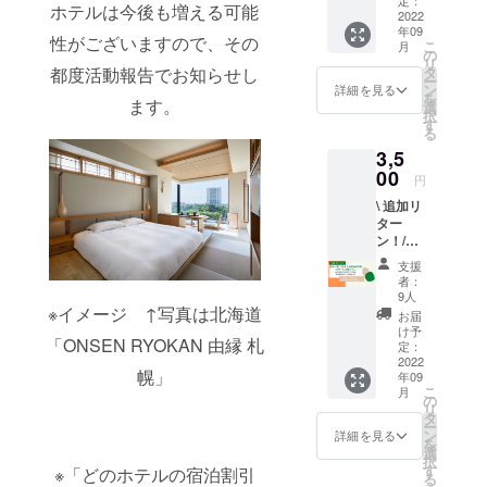
紙 紙雑
沢」(ド
ホテルは今後も増える可能
ジタル
2022
誌に加
リンク
年09
版(pdf
え、
性がございますので、その
サービ
こ
月
版) ・お
Folte.の
の
ス券) ・
リ
礼の手
情報を
都度活動報告でお知らせし
タ
東京都
ー
紙 紙雑
旅行先
ン
詳細を見る
「toggl
を
ます。
誌に加
でも気
選
e
択
え、
軽に楽
す
hotel」
る
Folte.の
しめる
(ドリン
3,5
情報を
ように
クサー
旅行先
00
ホテル
円
ビス
でも気
周辺の
券) に
\ 追加リ
軽に楽
観光地
なりま
ター
しめる
なども
す。 そ
ン！/
ように
掲載し
れぞれ
【掲載
ホテル
たデジ
支援
の限定
ホテル
周辺の
タル版
者：
数や割
から選
観光地
(pdf形
9人
引額は
べる宿
※イメージ ↑写真は北海道
なども
式)をお
お届
本文を
泊割引
掲載し
届けし
け予
ご参照
「ONSEN RYOKAN 由縁 札
券or
たデジ
定：
ます。
くださ
サービ
2022
タル版
Folte.を
い。 ま
幌」
年09
ス券プ
(pdf形
存分に
た参加
こ
月
ラン】
式)をお
の
楽しみ
ホテル
リ
初めて
届けし
タ
たい方
は今後
ー
ご支援
ます。
ン
に！ ※
詳細を見る
も増え
を
くださ
Folte.を
選
各リ
る可能
択
る方は
存分に
す
ターン
※「どのホテルの宿泊割引
性がご
る
【宿泊
楽しみ