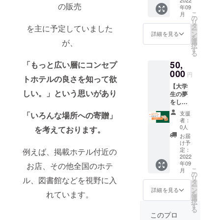
の方な
よりお
さい
の販売
い。 ま
年09
ど、大
好みの
こ
た参加
月
学生
リター
の
リ
ホテル
チーム
ンをオ
タ
を主に予定していました
ー
は今後
のFolte.
プショ
ン
詳細を見る
を
も増え
を応援
ンから
が、
選
択
る可能
してく
１つ選
す
る
性がご
ださる
択 ①雑
ざいま
50,
「もっと広い層にコンセプ
方向
誌に支
すの
け！ ・
000
援者さ
円
で、そ
トホテルの良さを知って欲
旅行雑
まのお
の都度
【大学
誌
名前を
しい。」という思いがあり
活動報
生の夢
Folte.1
記載(*1)
告でお
をしっ
冊 ・デ
②追加
知らせ
かり応
ジタル
で雑誌2
支援
「いろんな場所への寄贈」
しま
援プラ
版(pdf
冊 ③編
者：
す。 雑
ン！
版) ・お
集長三
0人
を考えております。
誌を読
〈松〉
礼の手
倉が あ
お届
んで、
】 特に
紙 ＋
なたの
け予
ときめ
社会人
①〜⑧
定：
例えば、掲載ホテル付近の
イベン
いたホ
の方な
2022
よりお
トに登
テルに
年09
お店、その他全国のホテ
ど、大
好みの
壇 (*2)
こ
月
宿泊し
学生
リター
の
④ホテ
リ
ル、図書館などを視野に入
てみま
チーム
ンをオ
タ
ルリス
ー
せん
のFolte.
プショ
ン
ト ⑤な
詳細を見る
れています。
を
か？
を応援
ンより
選
し *1 支
択
※「どの
してく
１〜２
す
援時、
る
ホテル
ださる
つ選択
必ず備
このプロ
の宿泊
方向